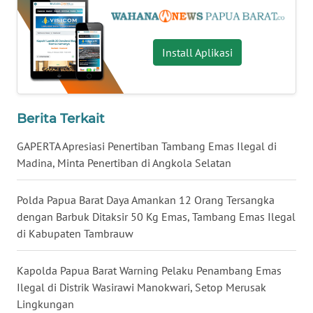
WN
NUSANTARA
Install Aplikasi
WN
JOGJA
Berita Terkait
WN
GAPERTA Apresiasi Penertiban Tambang Emas Ilegal di
JATIM
Madina, Minta Penertiban di Angkola Selatan
WN
BALI
Polda Papua Barat Daya Amankan 12 Orang Tersangka
dengan Barbuk Ditaksir 50 Kg Emas, Tambang Emas Ilegal
di Kabupaten Tambrauw
WN
KALBAR
Kapolda Papua Barat Warning Pelaku Penambang Emas
Ilegal di Distrik Wasirawi Manokwari, Setop Merusak
WN
KALTENG
Lingkungan