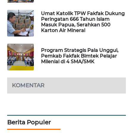
WAHANA
Umat Katolik TPW Fakfak Dukung
DESA
Peringatan 666 Tahun Islam
WISATA
Masuk Papua, Serahkan 500
Karton Air Mineral
LAPAK
WAHANA
Program Strategis Pala Unggul,
Pemkab Fakfak Bimtek Pelajar
Wahana
Milenial di 4 SMA/SMK
Network
KONSUMEN
KOMENTAR
LISTRIK
MASYARAKAT
KELISTRIKAN
Berita Populer
WALINKI
ID