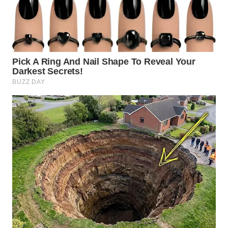
WN
SUMEDANG
WN
CIANJUR
WN
KEPULAUAN
SERIBU
WN
TANGERANG
WN
BINJAI
WN
CIREBON