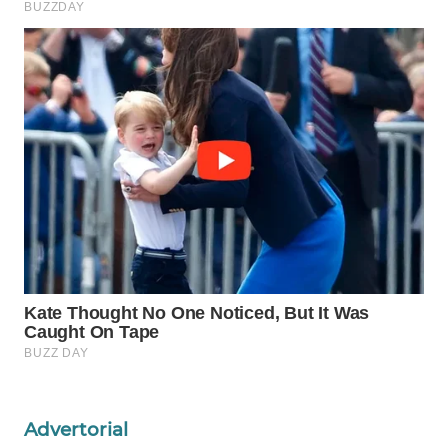
Wahana
Media
Group
WAHANA
NEWS
WAHANA
TANI
WAHANA
ADVOKAT
WAHANA
INFRASTRUKTUR
WAHANA
Advertorial
KONSUMEN