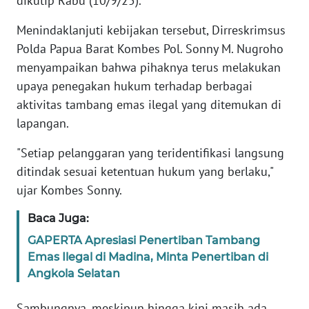
dikutip Rabu (10/9/25).
WN
Menindaklanjuti kebijakan tersebut, Dirreskrimsus
BANTEN
Polda Papua Barat Kombes Pol. Sonny M. Nugroho
menyampaikan bahwa pihaknya terus melakukan
WN
upaya penegakan hukum terhadap berbagai
NTT
aktivitas tambang emas ilegal yang ditemukan di
lapangan.
WN
KEPRI
"Setiap pelanggaran yang teridentifikasi langsung
ditindak sesuai ketentuan hukum yang berlaku,"
WN
ujar Kombes Sonny.
PAPUA
Baca Juga:
WN
GAPERTA Apresiasi Penertiban Tambang
PAPUA
BARAT
Emas Ilegal di Madina, Minta Penertiban di
Angkola Selatan
WN
RIAU
Sambungnya, meskipun hingga kini masih ada