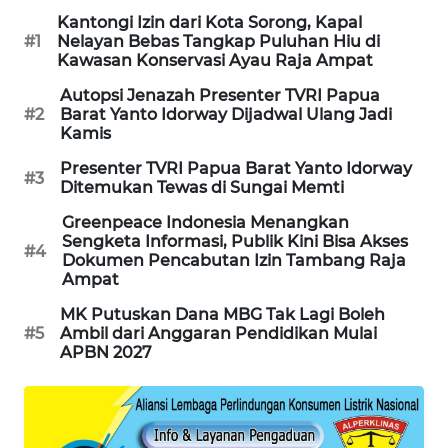
Kantongi Izin dari Kota Sorong, Kapal
#1
Nelayan Bebas Tangkap Puluhan Hiu di
MAWAKA
Kawasan Konservasi Ayau Raja Ampat
ID
Autopsi Jenazah Presenter TVRI Papua
#2
Barat Yanto Idorway Dijadwal Ulang Jadi
MARTABAT
Kamis
NET
Presenter TVRI Papua Barat Yanto Idorway
#3
Ditemukan Tewas di Sungai Memti
PLN
WATCH
Greenpeace Indonesia Menangkan
Sengketa Informasi, Publik Kini Bisa Akses
#4
Dokumen Pencabutan Izin Tambang Raja
MKLI
Ampat
MK Putuskan Dana MBG Tak Lagi Boleh
LPKKI
#5
Ambil dari Anggaran Pendidikan Mulai
APBN 2027
LKKI
KOPEKLIN