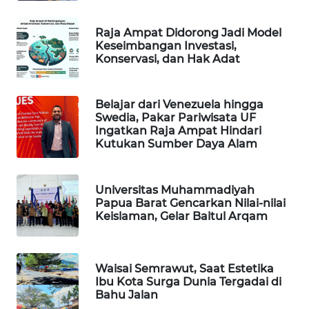
WAHANA
Raja Ampat Didorong Jadi Model
SPORT
Keseimbangan Investasi,
Konservasi, dan Hak Adat
WAHANA
UMKM
Belajar dari Venezuela hingga
Swedia, Pakar Pariwisata UF
WAHANA
Ingatkan Raja Ampat Hindari
Kutukan Sumber Daya Alam
SELEB
WAHANA
Universitas Muhammadiyah
PERSONA
Papua Barat Gencarkan Nilai-nilai
Keislaman, Gelar Baitul Arqam
WAHANA
OTOMOTIF
Waisai Semrawut, Saat Estetika
Ibu Kota Surga Dunia Tergadai di
WAHANA
Bahu Jalan
HEALTH