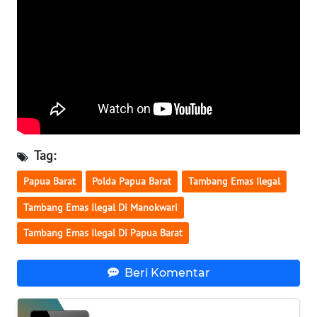
WN
BABEL
WN
SUMBAR
WN
SUMSEL
Tag:
Papua Barat
Polda Papua Barat
Tambang Emas Ilegal
WN
BENGKULU
Tambang Emas Ilegal Di Manokwari
Tambang Emas Ilegal Di Papua Barat
WN
LAMPUNG
Beri Komentar
WN
JATENG