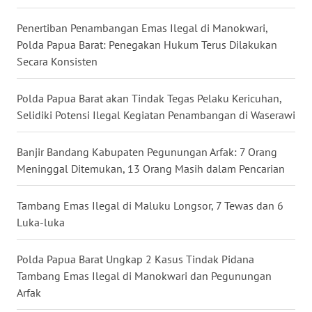
WN
Penertiban Penambangan Emas Ilegal di Manokwari,
KALTARA
Polda Papua Barat: Penegakan Hukum Terus Dilakukan
Secara Konsisten
WN
KALSEL
Polda Papua Barat akan Tindak Tegas Pelaku Kericuhan,
Selidiki Potensi Ilegal Kegiatan Penambangan di Waserawi
WN
KALTIM
Banjir Bandang Kabupaten Pegunungan Arfak: 7 Orang
Meninggal Ditemukan, 13 Orang Masih dalam Pencarian
WN
SULSEL
Tambang Emas Ilegal di Maluku Longsor, 7 Tewas dan 6
Luka-luka
WN
GORONTALO
Polda Papua Barat Ungkap 2 Kasus Tindak Pidana
Tambang Emas Ilegal di Manokwari dan Pegunungan
WN
Arfak
SULUT