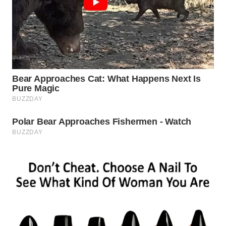
WN
BOGOR
WN
DEPOK
WN
TAPANULI
UTARA
WN
SAMOSIR
WN
PADANG
LAWAS