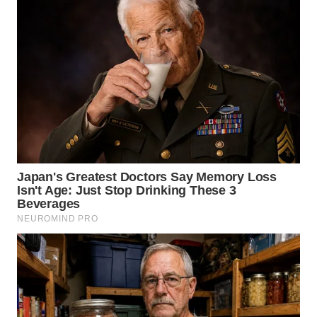
WN
TAPANULI
SELATAN
WN
TANJUNG
LESUNG
WN
KARO
WN
SIMALUNGUN
WN
LABUHANBATU