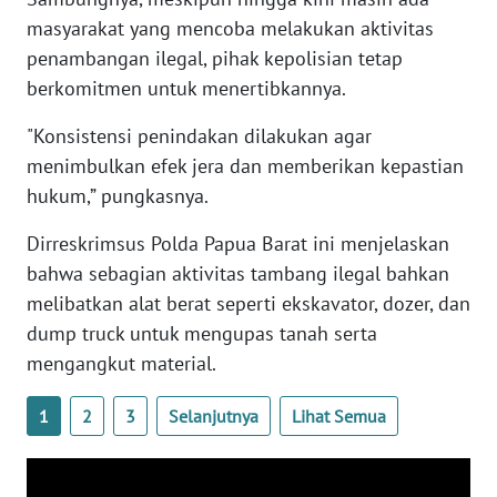
masyarakat yang mencoba melakukan aktivitas
WN
penambangan ilegal, pihak kepolisian tetap
SERAMBI
berkomitmen untuk menertibkannya.
"Konsistensi penindakan dilakukan agar
WN
JAMBI
menimbulkan efek jera dan memberikan kepastian
hukum,” pungkasnya.
WN
Dirreskrimsus Polda Papua Barat ini menjelaskan
SULTRA
bahwa sebagian aktivitas tambang ilegal bahkan
WN
melibatkan alat berat seperti ekskavator, dozer, dan
NTB
dump truck untuk mengupas tanah serta
mengangkut material.
WN
SULTENG
1
2
3
Selanjutnya
Lihat Semua
WN
SULBAR