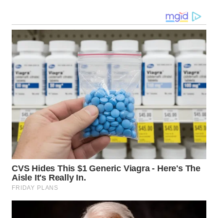
WN
MALUKU
WN
MALUT
WN
DAIRI
WN
DANAU
TOBA
WN
NIAS
WN
LANGKAT