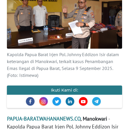
Informasi
INDEKS
BERITA
KONTAK
KAMI
Kapolda Papua Barat Irjen Pol. Johnny Eddizon Isir dalam
keterangan di Manokwari, terkait kasus Penambangan
INFO
IKLAN
Emas Ilegal di Papua Barat, Selasa 9 September 2025.
(Foto: Istimewa)
TENTANG
KAMI
Ikuti Kami di:
PEDOMAN
MEDIA
SIBER
PAPUA-BARAT.WAHANANEWS.CO
, Manokwari
-
Kapolda Papua Barat Irjen Pol. Johnny Eddizon Isir