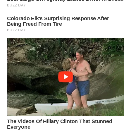
WN
NATUNA
WN
BINTAN
WN
MANDALIKA
WN
LIKUPANG
WN
LABUANBAJO
WN
BORNEO