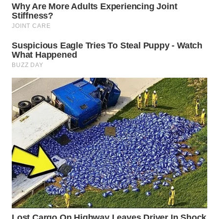
WN
PRIANGAN
TIMUR
WN
SEMARANG
WN
SOLO
WN
BOROBUDUR
WN
MADURA
WN
SURABAYA