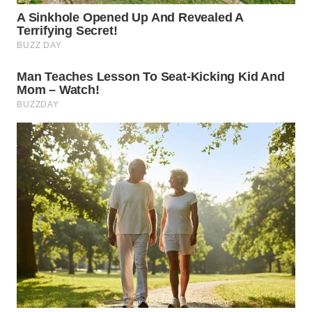
WN
INDRAMAYU
WN
KUNINGAN
WN
MAJALENGKA
WN
SUBANG
WN
SUKABUMI
WN
PURWAKARTA