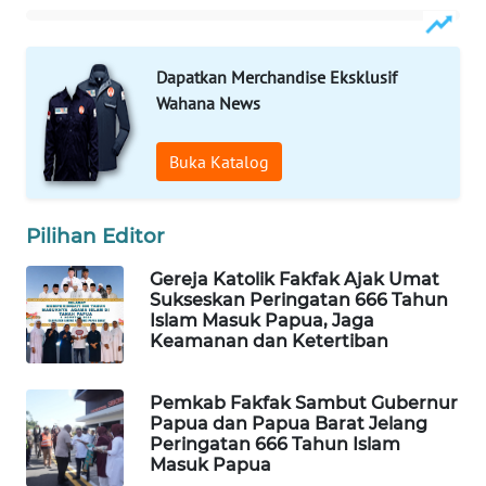
WAHANA
LISTRIK
Dapatkan Merchandise Eksklusif
Wahana News
WAHANA
TRAVEL
Buka Katalog
WAHANA
TV
Pilihan Editor
Gereja Katolik Fakfak Ajak Umat
WAHANANEWS
Sukseskan Peringatan 666 Tahun
ID
Islam Masuk Papua, Jaga
Keamanan dan Ketertiban
WAHANANEWS
CO ID
Pemkab Fakfak Sambut Gubernur
Papua dan Papua Barat Jelang
Peringatan 666 Tahun Islam
WAHANANEWS
Masuk Papua
NET