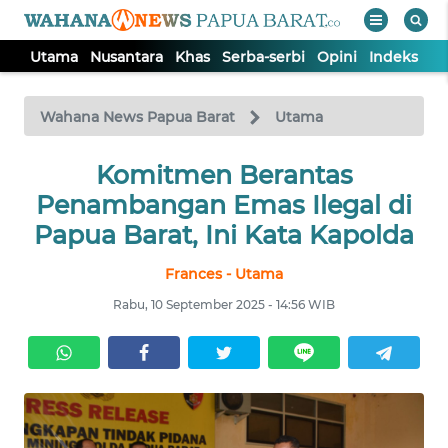
Utama
Nusantara
Khas
Serba-serbi
Opini
Indeks
WAHANA
Tutup
TV
Wahana News Papua Barat
Utama
UTAMA
Komitmen Berantas
Penambangan Emas Ilegal di
NUSANTARA
Papua Barat, Ini Kata Kapolda
Frances - Utama
KHAS
Rabu, 10 September 2025 - 14:56 WIB
SERBA-
SERBI
OPINI