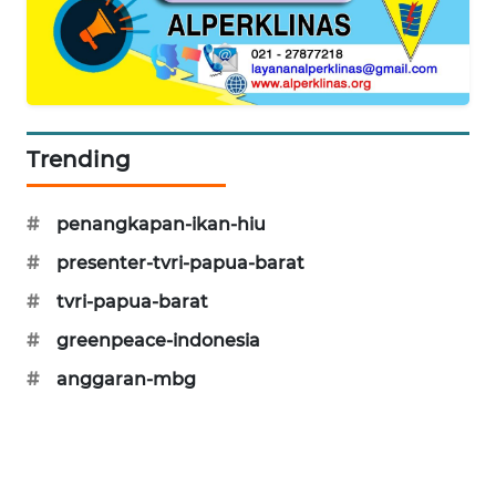
PORTAL
KONSUMEN
FORWAMKI
Trending
ALPERKLINAS
#
penangkapan-ikan-hiu
FORJASIDA
#
presenter-tvri-papua-barat
TAMBANG
#
tvri-papua-barat
NEWS
#
greenpeace-indonesia
#
anggaran-mbg
SITUNGIR
NEWS
SIDIKALANG
NEWS