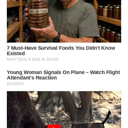
WN
TAPANULI
TENGAH
WN DELI
SERDANG
WN
TEBING
TINGGI
WN
PAKPAK
WN
KARAWANG
WN
BEKASI