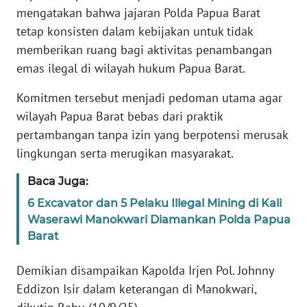
REDAKSI
mengatakan bahwa jajaran Polda Papua Barat
tetap konsisten dalam kebijakan untuk tidak
KARIR
memberikan ruang bagi aktivitas penambangan
emas ilegal di wilayah hukum Papua Barat.
DISCLAIMER
Komitmen tersebut menjadi pedoman utama agar
Wahana
wilayah Papua Barat bebas dari praktik
News
pertambangan tanpa izin yang berpotensi merusak
Regional
lingkungan serta merugikan masyarakat.
WN
Baca Juga:
SUMUT
6 Excavator dan 5 Pelaku Illegal Mining di Kali
Waserawi Manokwari Diamankan Polda Papua
WN
Barat
JAKARTA
Demikian disampaikan Kapolda Irjen Pol. Johnny
WN
Eddizon Isir dalam keterangan di Manokwari,
JABAR