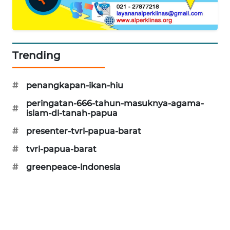
SIBARAGAS
NEWS
Trending
METRO
SIANTAR
NEWS
#
penangkapan-ikan-hiu
peringatan-666-tahun-masuknya-agama-
#
METRO
islam-di-tanah-papua
MEDAN
NEWS
#
presenter-tvri-papua-barat
#
tvri-papua-barat
METRO
#
greenpeace-indonesia
JAKARTA
NEWS
KRT
NEWS