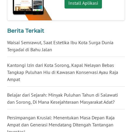
Install Aplikasi
WN
NUSANTARA
Berita Terkait
WN
JOGJA
Waisai Semrawut, Saat Estetika Ibu Kota Surga Dunia
Tergadai di Bahu Jalan
WN
JATIM
Kantongi Izin dari Kota Sorong, Kapal Nelayan Bebas
Tangkap Puluhan Hiu di Kawasan Konservasi Ayau Raja
WN
Ampat
BALI
Belajar dari Sejarah: Minyak Puluhan Tahun di Salawati
WN
dan Sorong, Di Mana Kesejahteraan Masyarakat Adat?
KALBAR
Persimpangan Krusial: Menentukan Masa Depan Raja
WN
Ampat dan Generasi Mendatang Ditengah Tantangan
KALTENG
Investasi