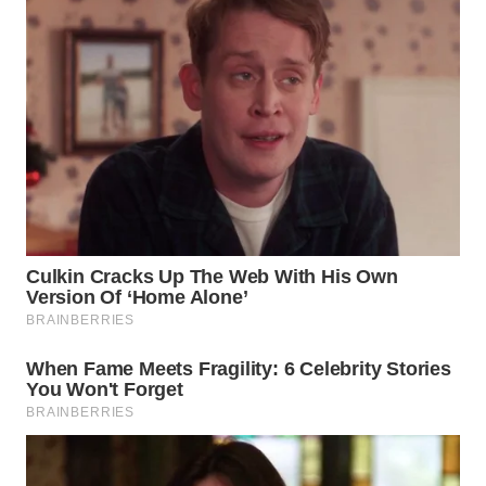
WN
INDRAMAYU
WN
KUNINGAN
WN
MAJALENGKA
WN
SUBANG
WN
SUKABUMI
WN
PURWAKARTA