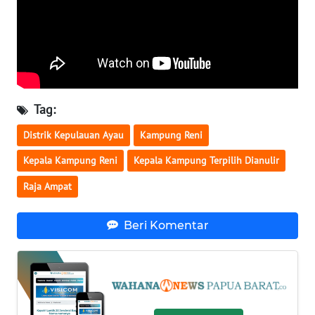
WN
BABEL
WN
SUMBAR
Tag:
Distrik Kepulauan Ayau
Kampung Reni
WN
SUMSEL
Kepala Kampung Reni
Kepala Kampung Terpilih Dianulir
Raja Ampat
WN
BENGKULU
Beri Komentar
WN
LAMPUNG
WN
JATENG