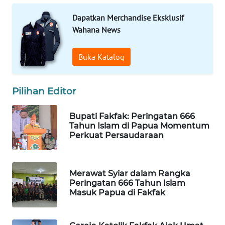
Dapatkan Merchandise Eksklusif
WAHANA
Wahana News
SPORT
Buka Katalog
WAHANA
UMKM
Pilihan Editor
WAHANA
SELEB
Bupati Fakfak: Peringatan 666
Tahun Islam di Papua Momentum
WAHANA
Perkuat Persaudaraan
PERSONA
WAHANA
Merawat Syiar dalam Rangka
OTOMOTIF
Peringatan 666 Tahun Islam
Masuk Papua di Fakfak
WAHANA
HEALTH