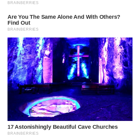
WN
BOGOR
WN
DEPOK
WN
TAPANULI
UTARA
WN
SAMOSIR
WN
PADANG
LAWAS