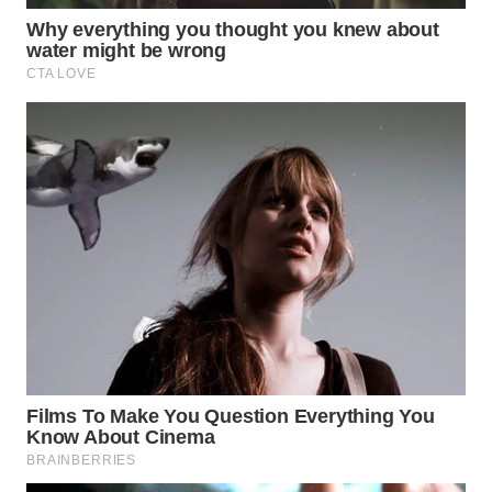
Wahana
Media
Group
WAHANA
NEWS
WAHANA
TANI
WAHANA
ADVOKAT
WAHANA
INFRASTRUKTUR
WAHANA
KONSUMEN