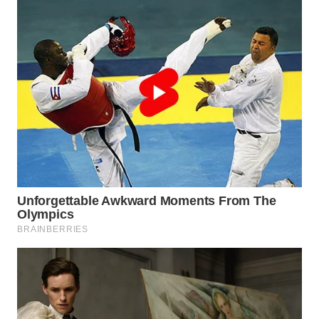
WN
MALUKU
WN
MALUT
WN
DAIRI
WN
DANAU
TOBA
WN
NIAS
WN
LANGKAT