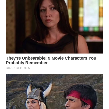
WN
PRIANGAN
TIMUR
WN
SEMARANG
WN
SOLO
WN
BOROBUDUR
WN
MADURA
WN
SURABAYA