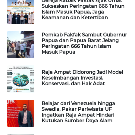
Gereja Katolik Fakfak Ajak Umat
Sukseskan Peringatan 666 Tahun
WAHANA
Islam Masuk Papua, Jaga
DESA
Keamanan dan Ketertiban
WISATA
Pemkab Fakfak Sambut Gubernur
LAPAK
Papua dan Papua Barat Jelang
WAHANA
Peringatan 666 Tahun Islam
Masuk Papua
Wahana
Network
Raja Ampat Didorong Jadi Model
Keseimbangan Investasi,
KONSUMEN
Konservasi, dan Hak Adat
LISTRIK
Belajar dari Venezuela hingga
MASYARAKAT
Swedia, Pakar Pariwisata UF
KELISTRIKAN
Ingatkan Raja Ampat Hindari
Kutukan Sumber Daya Alam
WALINKI
ID