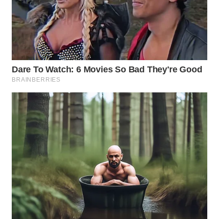
WN
NATUNA
WN
BINTAN
WN
MANDALIKA
WN
LIKUPANG
WN
LABUANBAJO
WN
BORNEO