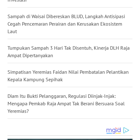
WN
Sampah di Waisai Dibereskan BLUD, Langkah Antisipasi
KALTARA
Cegah Pencemaran Perairan dan Kerusakan Ekosistem
Laut
WN
KALSEL
Tumpukan Sampah 3 Hari Tak Disentuh, Kinerja DLH Raja
Ampat Dipertanyakan
WN
KALTIM
Simpatisan Yeremias Faidan Nilai Pembatalan Pelantikan
Kepala Kampung Sepihak
WN
SULSEL
Diam Itu Bukti Pelanggaran, Regulasi Diinjak-Injak:
Mengapa Pemkab Raja Ampat Tak Berani Bersuara Soal
WN
GORONTALO
Yeremias?
WN
SULUT