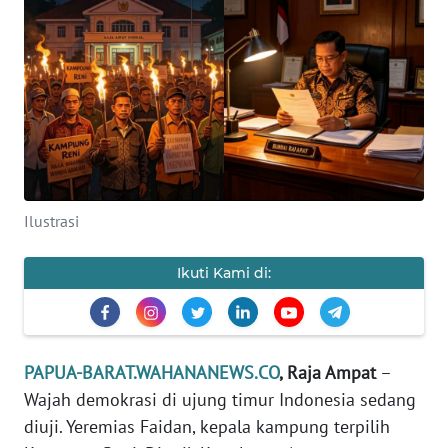
Informasi
INDEKS
BERITA
KONTAK
KAMI
INFO
Ilustrasi
IKLAN
Ikuti Kami di:
TENTANG
KAMI
PEDOMAN
PAPUA-BARAT.WAHANANEWS.CO
, Raja Ampat
–
MEDIA
Wajah demokrasi di ujung timur Indonesia sedang
SIBER
diuji. Yeremias Faidan, kepala kampung terpilih