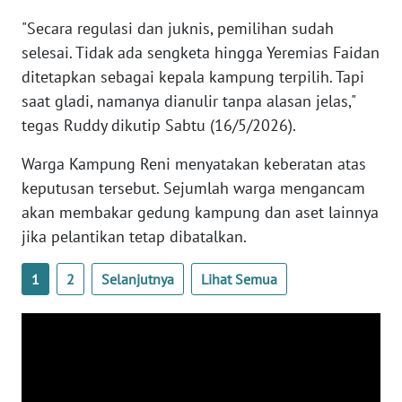
"Secara regulasi dan juknis, pemilihan sudah
WN
selesai. Tidak ada sengketa hingga Yeremias Faidan
SERAMBI
ditetapkan sebagai kepala kampung terpilih. Tapi
saat gladi, namanya dianulir tanpa alasan jelas,"
WN
tegas Ruddy dikutip Sabtu (16/5/2026).
JAMBI
Warga Kampung Reni menyatakan keberatan atas
WN
keputusan tersebut. Sejumlah warga mengancam
SULTRA
akan membakar gedung kampung dan aset lainnya
jika pelantikan tetap dibatalkan.
WN
NTB
1
2
Selanjutnya
Lihat Semua
WN
SULTENG
WN
SULBAR