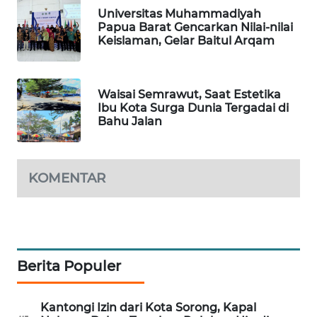
Universitas Muhammadiyah
Papua Barat Gencarkan Nilai-nilai
MAWAKA
Keislaman, Gelar Baitul Arqam
ID
MARTABAT
Waisai Semrawut, Saat Estetika
NET
Ibu Kota Surga Dunia Tergadai di
Bahu Jalan
PLN
WATCH
KOMENTAR
MKLI
LPKKI
Berita Populer
LKKI
KOPEKLIN
Kantongi Izin dari Kota Sorong, Kapal