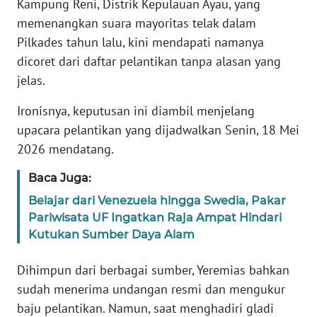
Kampung Reni, Distrik Kepulauan Ayau, yang
REDAKSI
memenangkan suara mayoritas telak dalam
Pilkades tahun lalu, kini mendapati namanya
KARIR
dicoret dari daftar pelantikan tanpa alasan yang
jelas.
DISCLAIMER
Ironisnya, keputusan ini diambil menjelang
Wahana
upacara pelantikan yang dijadwalkan Senin, 18 Mei
News
Regional
2026 mendatang.
Baca Juga:
WN
SUMUT
Belajar dari Venezuela hingga Swedia, Pakar
Pariwisata UF Ingatkan Raja Ampat Hindari
Kutukan Sumber Daya Alam
WN
JAKARTA
Dihimpun dari berbagai sumber, Yeremias bahkan
sudah menerima undangan resmi dan mengukur
WN
JABAR
baju pelantikan. Namun, saat menghadiri gladi