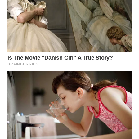
WN
TAPANULI
SELATAN
WN
TANJUNG
LESUNG
WN
KARO
WN
SIMALUNGUN
WN
LABUHANBATU