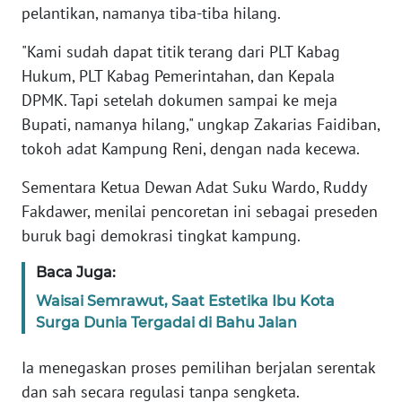
pelantikan, namanya tiba-tiba hilang.
WN
BANTEN
"Kami sudah dapat titik terang dari PLT Kabag
Hukum, PLT Kabag Pemerintahan, dan Kepala
WN
DPMK. Tapi setelah dokumen sampai ke meja
NTT
Bupati, namanya hilang," ungkap Zakarias Faidiban,
tokoh adat Kampung Reni, dengan nada kecewa.
WN
KEPRI
Sementara Ketua Dewan Adat Suku Wardo, Ruddy
Fakdawer, menilai pencoretan ini sebagai preseden
WN
buruk bagi demokrasi tingkat kampung.
PAPUA
Baca Juga:
WN
Waisai Semrawut, Saat Estetika Ibu Kota
PAPUA
Surga Dunia Tergadai di Bahu Jalan
BARAT
Ia menegaskan proses pemilihan berjalan serentak
WN
dan sah secara regulasi tanpa sengketa.
RIAU