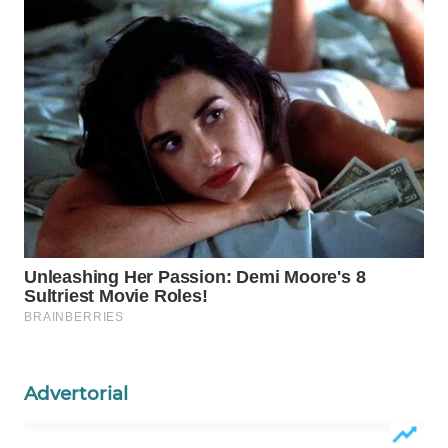
WAHANA
LISTRIK
WAHANA
TRAVEL
WAHANA
TV
WAHANANEWS
ID
WAHANANEWS
CO ID
Advertorial
WAHANANEWS
NET