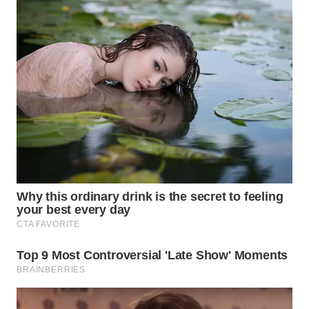
WN
SUMEDANG
WN
CIANJUR
WN
KEPULAUAN
SERIBU
WN
TANGERANG
WN
BINJAI
WN
CIREBON