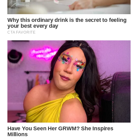
WN
TAPANULI
TENGAH
WN DELI
SERDANG
WN
TEBING
TINGGI
WN
PAKPAK
WN
KARAWANG
WN
BEKASI