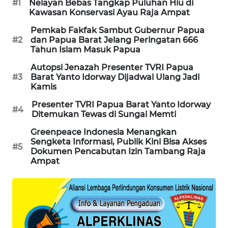
#1
Nelayan Bebas Tangkap Puluhan Hiu di
Kawasan Konservasi Ayau Raja Ampat
PORTAL
KONSUMEN
Pemkab Fakfak Sambut Gubernur Papua
#2
dan Papua Barat Jelang Peringatan 666
Tahun Islam Masuk Papua
FORWAMKI
Autopsi Jenazah Presenter TVRI Papua
#3
Barat Yanto Idorway Dijadwal Ulang Jadi
ALPERKLINAS
Kamis
Presenter TVRI Papua Barat Yanto Idorway
#4
FORJASIDA
Ditemukan Tewas di Sungai Memti
Greenpeace Indonesia Menangkan
TAMBANG
Sengketa Informasi, Publik Kini Bisa Akses
#5
NEWS
Dokumen Pencabutan Izin Tambang Raja
Ampat
SITUNGIR
NEWS
SIDIKALANG
NEWS