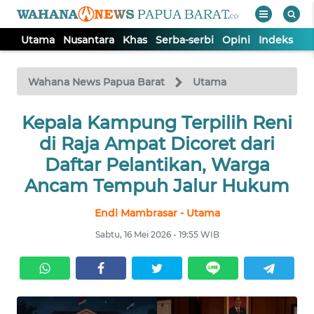
Utama
Nusantara
Khas
Serba-serbi
Opini
Indeks
WAHANA
Tutup
TV
Wahana News Papua Barat
Utama
UTAMA
Kepala Kampung Terpilih Reni
di Raja Ampat Dicoret dari
NUSANTARA
Daftar Pelantikan, Warga
Ancam Tempuh Jalur Hukum
KHAS
Endi Mambrasar - Utama
Sabtu, 16 Mei 2026 - 19:55 WIB
SERBA-
SERBI
OPINI