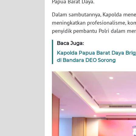
Papua Barat Daya.
WN
Dalam sambutannya, Kapolda menega
SERAMBI
meningkatkan profesionalisme, komp
penyidik pembantu Polri dalam me
WN
JAMBI
Baca Juga:
WN
Kapolda Papua Barat Daya Bri
SULTRA
di Bandara DEO Sorong
WN
NTB
WN
SULTENG
WN
SULBAR