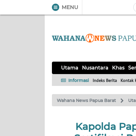
MENU
WAHANA
Tutup
TV
UTAMA
NUSANTARA
Utama
Nusantara
Khas
Ser
KHAS
Informasi
Indeks Berita
Kontak 
SERBA-
Wahana News Papua Barat
Ut
SERBI
OPINI
Kapolda Pa
Informasi