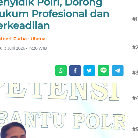
Penyidik Polri, Dorong
kum Profesional dan
#1
erkeadilan
tbert Purba - Utama
#
u, 3 Juni 2026 - 14:20 WIB
#
#
#