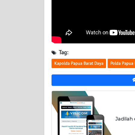
WN
KALTARA
WN
KALSEL
WN
Tag:
KALTIM
Kapolda Papua Barat Daya
Polda Papua 
WN
SULSEL
WN
GORONTALO
WN
Jadilah
SULUT