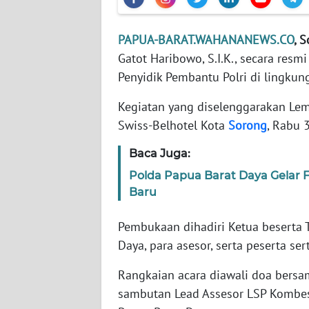
WN
BANTEN
PAPUA-BARAT.WAHANANEWS.CO
, 
Gatot Haribowo, S.I.K., secara res
WN
NTT
Penyidik Pembantu Polri di lingkun
Kegiatan yang diselenggarakan Lem
WN
KEPRI
Swiss-Belhotel Kota
Sorong
, Rabu 
Baca Juga:
WN
PAPUA
Polda Papua Barat Daya Gelar
Baru
WN
PAPUA
Pembukaan dihadiri Ketua beserta T
BARAT
Daya, para asesor, serta peserta sert
Rangkaian acara diawali doa bers
WN
RIAU
sambutan Lead Assesor LSP Kombes P