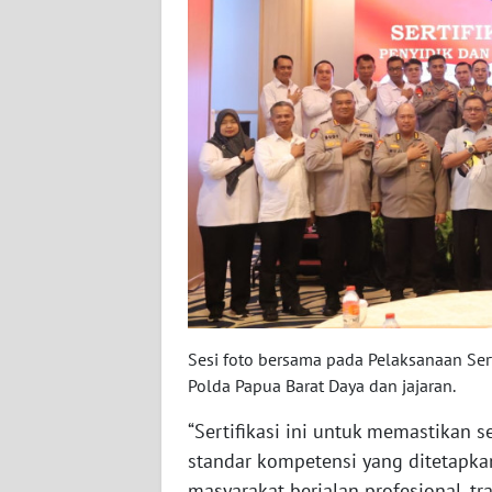
WN
BABEL
WN
SUMBAR
WN
SUMSEL
WN
BENGKULU
WN
Sesi foto bersama pada Pelaksanaan Sert
LAMPUNG
Polda Papua Barat Daya dan jajaran.
“Sertifikasi ini untuk memastikan
WN
JATENG
standar kompetensi yang ditetapk
masyarakat berjalan profesional, tra