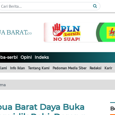
ba-serbi
Opini
Indeks
Kami
Info Iklan
Tentang Kami
Pedoman Media Siber
Redaksi
Karir
ama
pua Barat Daya Buka
B