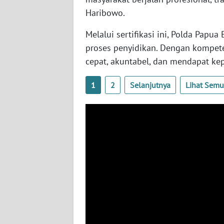
WN
Haribowo.
NUSANTARA
Melalui sertifikasi ini, Polda Papu
WN
proses penyidikan. Dengan kompete
JOGJA
cepat, akuntabel, dan mendapat kep
WN
1
2
Selanjutnya
Lihat Sem
JATIM
WN
BALI
WN
KALBAR
WN
KALTENG