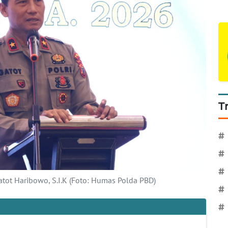
T
#
#
#
atot Haribowo, S.I.K (Foto: Humas Polda PBD)
#
#