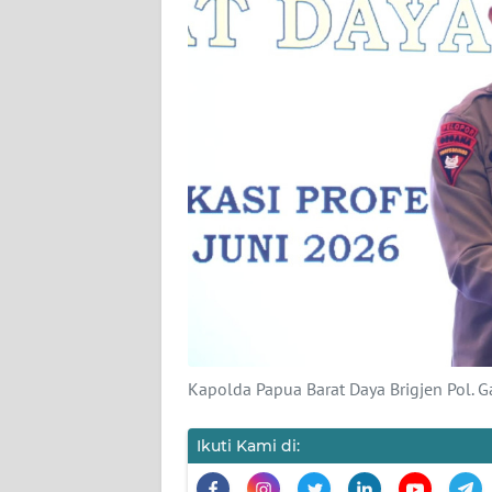
KARIR
DISCLAIMER
Wahana
News
Regional
WN
SUMUT
WN
JAKARTA
Kapolda Papua Barat Daya Brigjen Pol. G
WN
JABAR
Ikuti Kami di: