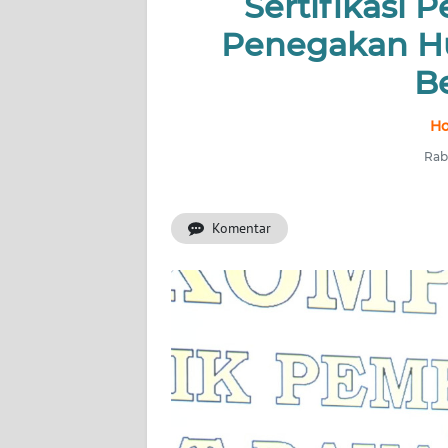
Sertifikasi 
Penegakan Hu
INDEKS
BERITA
B
KONTAK
Ho
KAMI
Rab
INFO
IKLAN
Komentar
TENTANG
KAMI
PEDOMAN
MEDIA
SIBER
REDAKSI