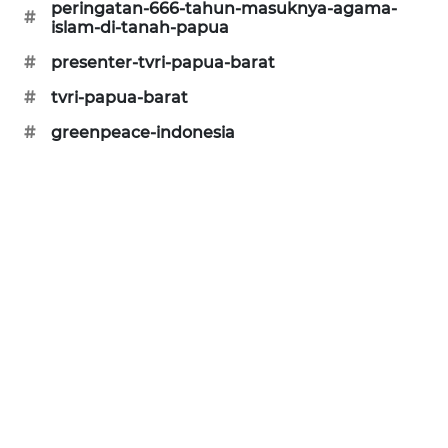
peringatan-666-tahun-masuknya-agama-
#
CILEUNGSI
islam-di-tanah-papua
NEWS
#
presenter-tvri-papua-barat
#
tvri-papua-barat
BERKAT
NEWS
#
greenpeace-indonesia
BERAMPU
NEWS
ANUGERAH
NEWS
AKHLAK
ID
PERAPKI
NEWS