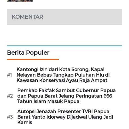
SIBARAGAS
KOMENTAR
NEWS
METRO
SIANTAR
NEWS
Berita Populer
METRO
MEDAN
Kantongi Izin dari Kota Sorong, Kapal
NEWS
#1
Nelayan Bebas Tangkap Puluhan Hiu di
Kawasan Konservasi Ayau Raja Ampat
METRO
Pemkab Fakfak Sambut Gubernur Papua
JAKARTA
#2
dan Papua Barat Jelang Peringatan 666
NEWS
Tahun Islam Masuk Papua
Autopsi Jenazah Presenter TVRI Papua
KRT
#3
Barat Yanto Idorway Dijadwal Ulang Jadi
NEWS
Kamis