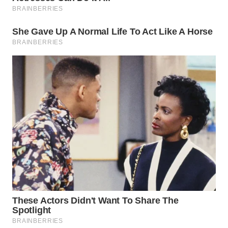
WN
NATUNA
WN
BINTAN
WN
MANDALIKA
WN
LIKUPANG
WN
LABUANBAJO
WN
BORNEO