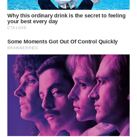
WN
TAPANULI
TENGAH
WN DELI
SERDANG
WN
TEBING
TINGGI
WN
PAKPAK
WN
KARAWANG
WN
BEKASI