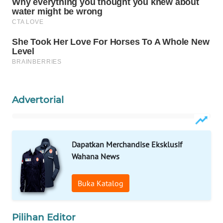
WAHANA
DESA
WISATA
LAPAK
WAHANA
Advertorial
Wahana
Network
KONSUMEN
Dapatkan Merchandise Eksklusif
LISTRIK
Wahana News
MASYARAKAT
Buka Katalog
KELISTRIKAN
WALINKI
Pilihan Editor
ID