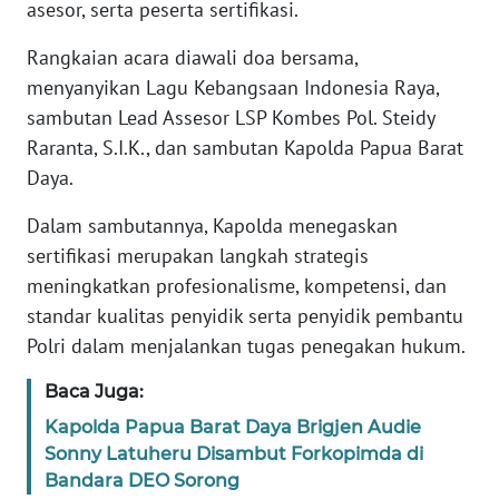
asesor, serta peserta sertifikasi.
WN
Rangkaian acara diawali doa bersama,
BANTEN
menyanyikan Lagu Kebangsaan Indonesia Raya,
sambutan Lead Assesor LSP Kombes Pol. Steidy
WN
NTT
Raranta, S.I.K., dan sambutan Kapolda Papua Barat
Daya.
WN
Dalam sambutannya, Kapolda menegaskan
KEPRI
sertifikasi merupakan langkah strategis
meningkatkan profesionalisme, kompetensi, dan
WN
PAPUA
standar kualitas penyidik serta penyidik pembantu
Polri dalam menjalankan tugas penegakan hukum.
WN
PAPUA
Baca Juga:
BARAT
Kapolda Papua Barat Daya Brigjen Audie
Sonny Latuheru Disambut Forkopimda di
WN
Bandara DEO Sorong
RIAU