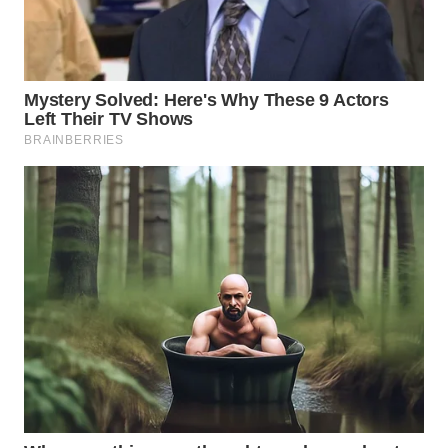
WAHANA
SPORT
WAHANA
UMKM
WAHANA
SELEB
WAHANA
PERSONA
WAHANA
OTOMOTIF
WAHANA
HEALTH