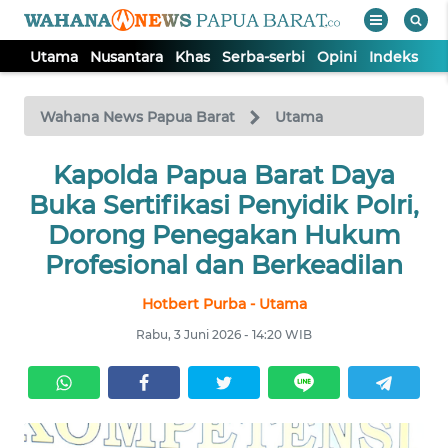
Utama
Nusantara
Khas
Serba-serbi
Opini
Indeks
WAHANA
Tutup
TV
Wahana News Papua Barat
Utama
UTAMA
Kapolda Papua Barat Daya
Buka Sertifikasi Penyidik Polri,
NUSANTARA
Dorong Penegakan Hukum
Profesional dan Berkeadilan
KHAS
Hotbert Purba - Utama
Rabu, 3 Juni 2026 - 14:20 WIB
SERBA-
SERBI
OPINI