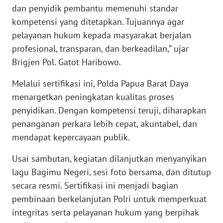
dan penyidik pembantu memenuhi standar
kompetensi yang ditetapkan. Tujuannya agar
WN
BABEL
pelayanan hukum kepada masyarakat berjalan
profesional, transparan, dan berkeadilan,” ujar
WN
Brigjen Pol. Gatot Haribowo.
SUMBAR
Melalui sertifikasi ini, Polda Papua Barat Daya
menargetkan peningkatan kualitas proses
WN
SUMSEL
penyidikan. Dengan kompetensi teruji, diharapkan
penanganan perkara lebih cepat, akuntabel, dan
WN
mendapat kepercayaan publik.
BENGKULU
Usai sambutan, kegiatan dilanjutkan menyanyikan
WN
lagu Bagimu Negeri, sesi foto bersama, dan ditutup
LAMPUNG
secara resmi. Sertifikasi ini menjadi bagian
pembinaan berkelanjutan Polri untuk memperkuat
WN
integritas serta pelayanan hukum yang berpihak
JATENG