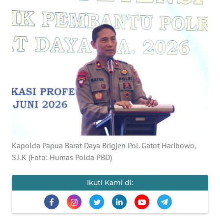
Informasi
INDEKS
BERITA
KONTAK
KAMI
INFO
IKLAN
TENTANG
Kapolda Papua Barat Daya Brigjen Pol. Gatot Haribowo,
KAMI
S.I.K (Foto: Humas Polda PBD)
PEDOMAN
Ikuti Kami di:
MEDIA
SIBER