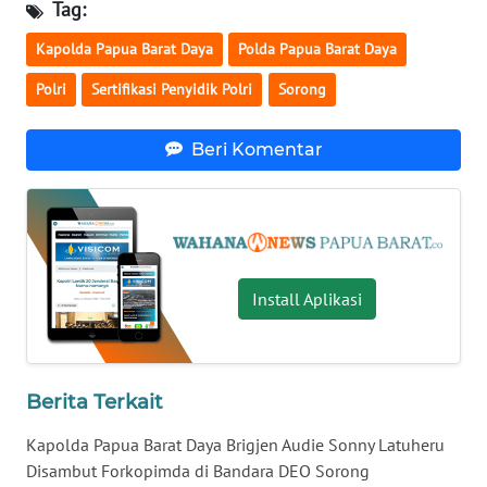
Tag:
WN
Kapolda Papua Barat Daya
Polda Papua Barat Daya
KALTARA
Polri
Sertifikasi Penyidik Polri
Sorong
WN
KALSEL
Beri Komentar
WN
KALTIM
WN
Install Aplikasi
SULSEL
WN
GORONTALO
Berita Terkait
WN
Kapolda Papua Barat Daya Brigjen Audie Sonny Latuheru
SULUT
Disambut Forkopimda di Bandara DEO Sorong