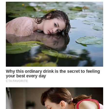
Wahana
Media
Group
WAHANA
NEWS
WAHANA
TANI
WAHANA
ADVOKAT
WAHANA
INFRASTRUKTUR
WAHANA
KONSUMEN