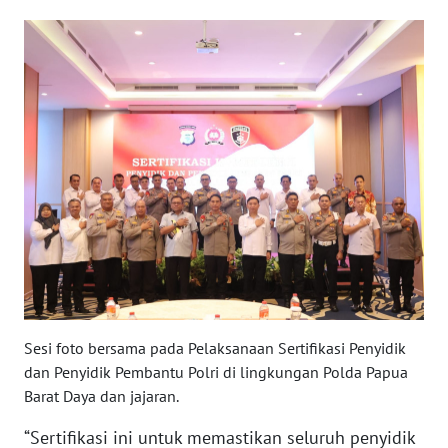
WN
SERAMBI
WN
JAMBI
WN
SULTRA
WN
NTB
WN
Sesi foto bersama pada Pelaksanaan Sertifikasi Penyidik
SULTENG
dan Penyidik Pembantu Polri di lingkungan Polda Papua
Barat Daya dan jajaran.
WN
“Sertifikasi ini untuk memastikan seluruh penyidik
SULBAR