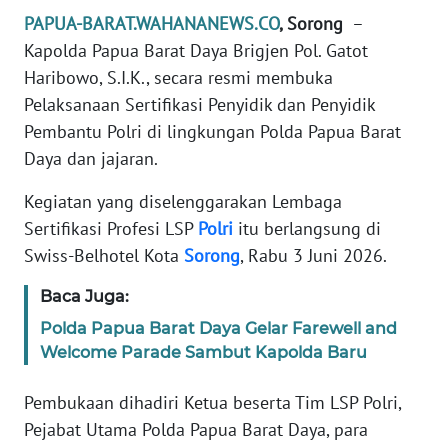
REDAKSI
PAPUA-BARAT.WAHANANEWS.CO
, Sorong
–
Kapolda Papua Barat Daya Brigjen Pol. Gatot
KARIR
Haribowo, S.I.K., secara resmi membuka
Pelaksanaan Sertifikasi Penyidik dan Penyidik
DISCLAIMER
Pembantu Polri di lingkungan Polda Papua Barat
Daya dan jajaran.
Wahana
News
Kegiatan yang diselenggarakan Lembaga
Regional
Sertifikasi Profesi LSP
Polri
itu berlangsung di
Swiss-Belhotel Kota
Sorong
, Rabu 3 Juni 2026.
WN
SUMUT
Baca Juga:
Polda Papua Barat Daya Gelar Farewell and
WN
Welcome Parade Sambut Kapolda Baru
JAKARTA
Pembukaan dihadiri Ketua beserta Tim LSP Polri,
WN
Pejabat Utama Polda Papua Barat Daya, para
JABAR