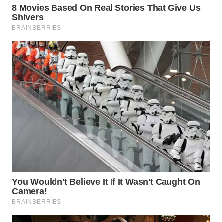
WN
BOGOR
WN
DEPOK
WN
TAPANULI
UTARA
WN
SAMOSIR
WN
PADANG
LAWAS