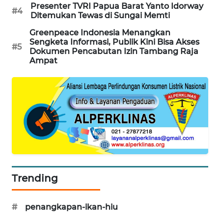
Presenter TVRI Papua Barat Yanto Idorway
#4
KARING
Ditemukan Tewas di Sungai Memti
NEWS
Greenpeace Indonesia Menangkan
Sengketa Informasi, Publik Kini Bisa Akses
#5
JURNAL
Dokumen Pencabutan Izin Tambang Raja
MARITIM
Ampat
HUMBANG
NEWS
GARONGGANG
NEWS
FISUELRI
ID
Trending
ENERGI
NEWS
#
penangkapan-ikan-hiu