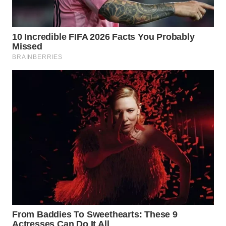
WN
PRIANGAN
TIMUR
WN
SEMARANG
WN
SOLO
WN
BOROBUDUR
WN
MADURA
WN
SURABAYA