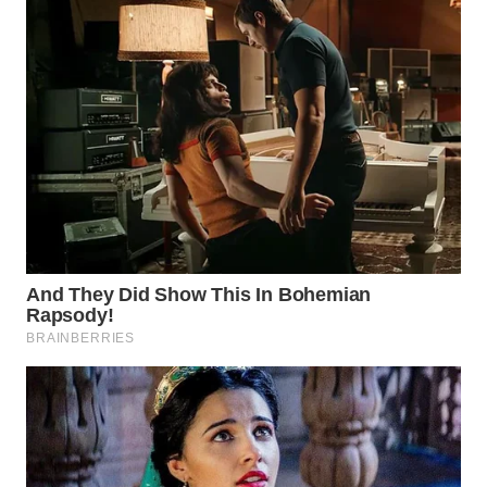
WN
SUMEDANG
WN
CIANJUR
WN
KEPULAUAN
SERIBU
WN
TANGERANG
WN
BINJAI
WN
CIREBON