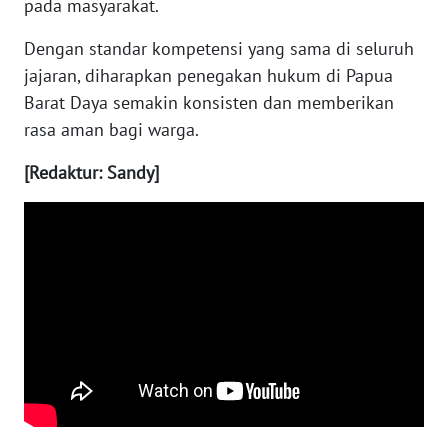
pada masyarakat.
WN
Dengan standar kompetensi yang sama di seluruh
NUSANTARA
jajaran, diharapkan penegakan hukum di Papua
Barat Daya semakin konsisten dan memberikan
WN
rasa aman bagi warga.
JOGJA
[Redaktur: Sandy]
WN
JATIM
WN
BALI
WN
KALBAR
WN
KALTENG