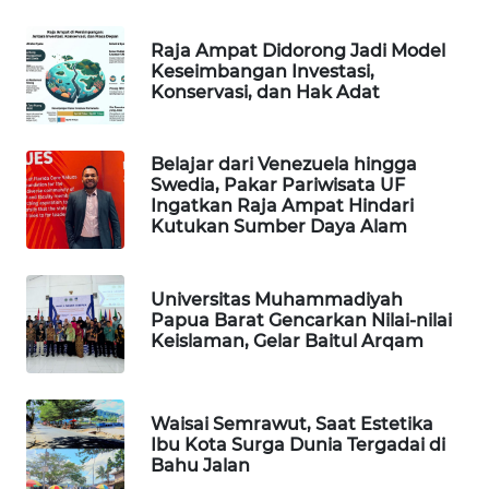
PORTAL
Raja Ampat Didorong Jadi Model
KONSUMEN
Keseimbangan Investasi,
Konservasi, dan Hak Adat
FORWAMKI
Belajar dari Venezuela hingga
ALPERKLINAS
Swedia, Pakar Pariwisata UF
Ingatkan Raja Ampat Hindari
Kutukan Sumber Daya Alam
FORJASIDA
TAMBANG
Universitas Muhammadiyah
NEWS
Papua Barat Gencarkan Nilai-nilai
Keislaman, Gelar Baitul Arqam
SITUNGIR
NEWS
Waisai Semrawut, Saat Estetika
Ibu Kota Surga Dunia Tergadai di
SIDIKALANG
Bahu Jalan
NEWS