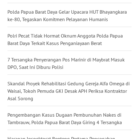
WN
Polda Papua Barat Daya Gelar Upacara HUT Bhayangkara
MALUKU
ke-80, Tegaskan Komitmen Pelayanan Humanis
WN
Polri Pecat Tidak Hormat Oknum Anggota Polda Papua
MALUT
Barat Daya Terkait Kasus Penganiayaan Berat
WN
7 Tersangka Penyerangan Pos Marinir di Maybrat Masuk
DAIRI
DPO, Saat Ini Diburu Polisi
WN
Skandal Proyek Rehabilitasi Gedung Gereja Alfa Omega di
DANAU
Waisai, Tokoh Pemuda GKI Desak APH Periksa Kontraktor
TOBA
Asal Sorong
WN
Pengembangan Kasus Dugaan Pembunuhan Nakes di
NIAS
Tambrauw, Polda Papua Barat Daya Giring 4 Tersangka
WN
LANGKAT
Harapan Inspektorat Benteng Pertama Pencegahan