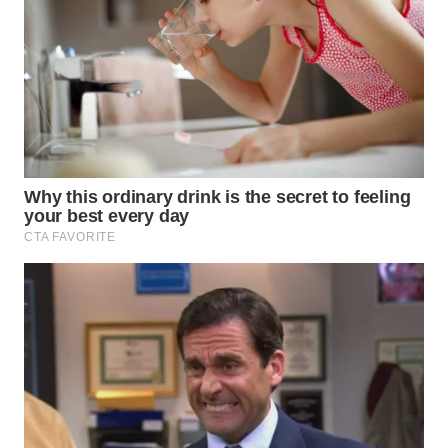
WAHANA
LISTRIK
WAHANA
TRAVEL
WAHANA
TV
WAHANANEWS
ID
WAHANANEWS
CO ID
WAHANANEWS
NET