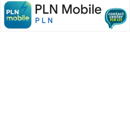
WAHANA MEDIA GROUP
|
|
|
WAHANA NEWS co
WAHANA TANI
WAHANA ADVOKAT
|
|
WAHANA INFRASTRUKTUR
WAHANA KONSUMEN
|
|
|
WAHANA LISTRIK
WAHANA TRAVEL
WAHANA TV
|
|
|
WAHANANEWS id
WAHANANEWS CO ID
WAHANANEWS NET