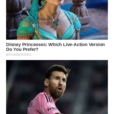
WN
INDRAMAYU
WN
KUNINGAN
WN
MAJALENGKA
WN
SUBANG
WN
SUKABUMI
WN
PURWAKARTA