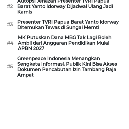
Autopsi Jenazah Presenter TVRI Papua
REDAKSI
#2
Barat Yanto Idorway Dijadwal Ulang Jadi
Kamis
KARIR
Presenter TVRI Papua Barat Yanto Idorway
#3
Ditemukan Tewas di Sungai Memti
DISCLAIMER
MK Putuskan Dana MBG Tak Lagi Boleh
#4
Ambil dari Anggaran Pendidikan Mulai
Wahana
APBN 2027
News
Greenpeace Indonesia Menangkan
Regional
Sengketa Informasi, Publik Kini Bisa Akses
#5
Dokumen Pencabutan Izin Tambang Raja
WN
Ampat
SUMUT
WN
JAKARTA
WN
JABAR