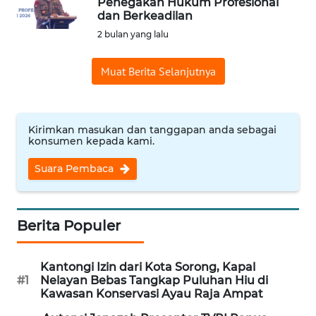
Penegakan Hukum Profesional
dan Berkeadilan
Informasi
2 bulan yang lalu
INDEKS
BERITA
Muat Berita Selanjutnya
KONTAK
KAMI
Kirimkan masukan dan tanggapan anda sebagai
konsumen kepada kami.
INFO
IKLAN
Suara Pembaca
TENTANG
KAMI
Berita Populer
PEDOMAN
Kantongi Izin dari Kota Sorong, Kapal
MEDIA
#1
Nelayan Bebas Tangkap Puluhan Hiu di
SIBER
Kawasan Konservasi Ayau Raja Ampat