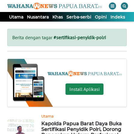
Utama
Nusantara
Khas
Serba-serbi
Opini
Indeks
WAHANA
Tutup
TV
Berita dengan tagar
#sertifikasi-penyidik-polri
UTAMA
NUSANTARA
KHAS
Install Aplikasi
SERBA-
SERBI
Utama
Kapolda Papua Barat Daya Buka
OPINI
Sertifikasi Penyidik Polri, Dorong