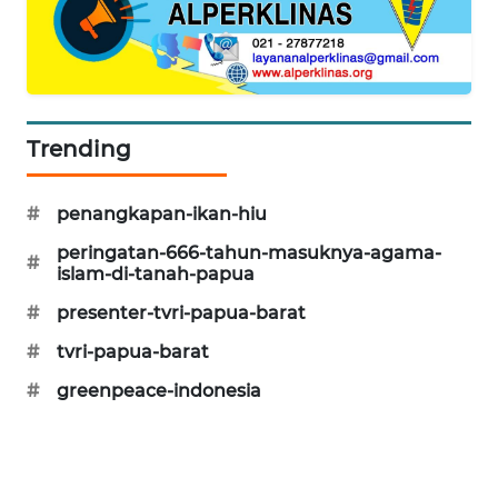
PORTAL
KONSUMEN
FORWAMKI
Trending
ALPERKLINAS
#
penangkapan-ikan-hiu
FORJASIDA
peringatan-666-tahun-masuknya-agama-
#
islam-di-tanah-papua
TAMBANG
#
presenter-tvri-papua-barat
NEWS
#
tvri-papua-barat
SITUNGIR
#
greenpeace-indonesia
NEWS
SIDIKALANG
NEWS