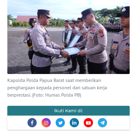
Informasi
INDEKS
BERITA
KONTAK
KAMI
INFO
IKLAN
Kapolda Polda Papua Barat saat memberikan
penghargaan kepada personel dan satuan kerja
TENTANG
berprestasi. (Foto: Humas Polda PB)
KAMI
Ikuti Kami di:
PEDOMAN
MEDIA
SIBER