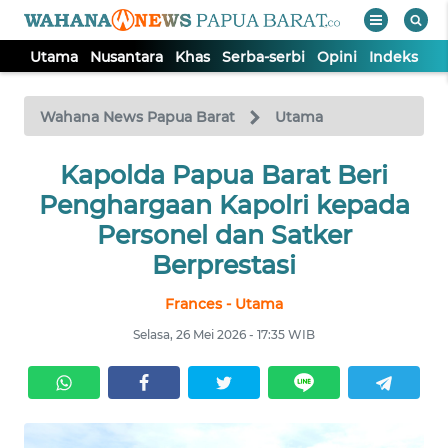
Utama
Nusantara
Khas
Serba-serbi
Opini
Indeks
WAHANA
Tutup
TV
Wahana News Papua Barat
Utama
UTAMA
Kapolda Papua Barat Beri
Penghargaan Kapolri kepada
NUSANTARA
Personel dan Satker
Berprestasi
KHAS
Frances - Utama
Selasa, 26 Mei 2026 - 17:35 WIB
SERBA-
SERBI
OPINI