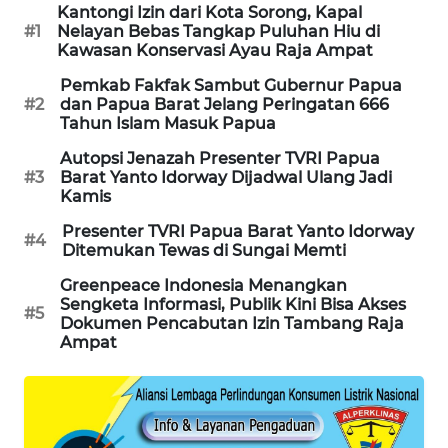
Kantongi Izin dari Kota Sorong, Kapal
#1
Nelayan Bebas Tangkap Puluhan Hiu di
Kawasan Konservasi Ayau Raja Ampat
MAWAKA
ID
Pemkab Fakfak Sambut Gubernur Papua
#2
dan Papua Barat Jelang Peringatan 666
Tahun Islam Masuk Papua
MARTABAT
NET
Autopsi Jenazah Presenter TVRI Papua
#3
Barat Yanto Idorway Dijadwal Ulang Jadi
Kamis
PLN
WATCH
Presenter TVRI Papua Barat Yanto Idorway
#4
Ditemukan Tewas di Sungai Memti
MKLI
Greenpeace Indonesia Menangkan
Sengketa Informasi, Publik Kini Bisa Akses
#5
Dokumen Pencabutan Izin Tambang Raja
LPKKI
Ampat
LKKI
KOPEKLIN