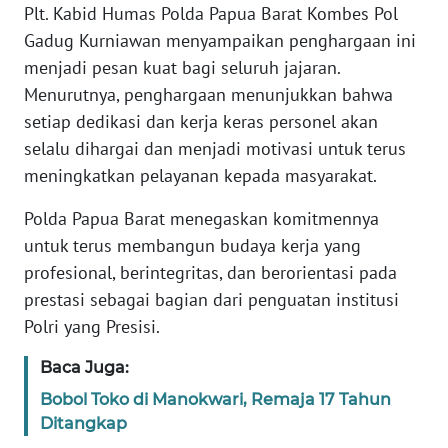
REDAKSI
Plt. Kabid Humas Polda Papua Barat Kombes Pol
Gadug Kurniawan menyampaikan penghargaan ini
KARIR
menjadi pesan kuat bagi seluruh jajaran.
Menurutnya, penghargaan menunjukkan bahwa
DISCLAIMER
setiap dedikasi dan kerja keras personel akan
selalu dihargai dan menjadi motivasi untuk terus
Wahana
meningkatkan pelayanan kepada masyarakat.
News
Regional
Polda Papua Barat menegaskan komitmennya
untuk terus membangun budaya kerja yang
WN
profesional, berintegritas, dan berorientasi pada
SUMUT
prestasi sebagai bagian dari penguatan institusi
Polri yang Presisi.
WN
JAKARTA
Baca Juga:
Bobol Toko di Manokwari, Remaja 17 Tahun
WN
Ditangkap
JABAR