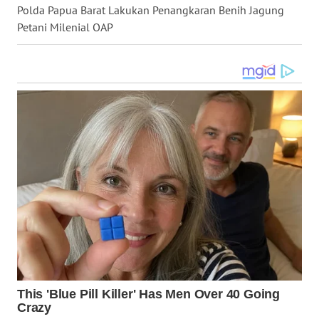
Polda Papua Barat Lakukan Penangkaran Benih Jagung
Petani Milenial OAP
WN
NUSANTARA
WN
JOGJA
WN
JATIM
WN
BALI
WN
KALBAR
WN
KALTENG