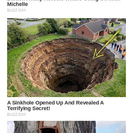
WN
SUMEDANG
WN
CIANJUR
WN
KEPULAUAN
SERIBU
WN
TANGERANG
WN
BINJAI
WN
CIREBON