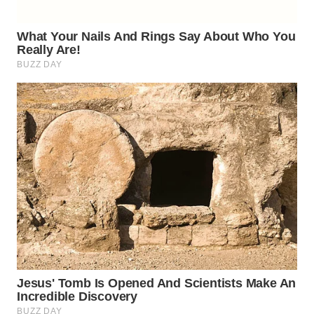
WN
NATUNA
WN
BINTAN
WN
MANDALIKA
WN
LIKUPANG
WN
LABUANBAJO
WN
BORNEO