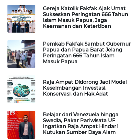
Gereja Katolik Fakfak Ajak Umat
WAHANA
Sukseskan Peringatan 666 Tahun
SPORT
Islam Masuk Papua, Jaga
Keamanan dan Ketertiban
WAHANA
UMKM
Pemkab Fakfak Sambut Gubernur
Papua dan Papua Barat Jelang
Peringatan 666 Tahun Islam
WAHANA
Masuk Papua
SELEB
WAHANA
Raja Ampat Didorong Jadi Model
Keseimbangan Investasi,
PERSONA
Konservasi, dan Hak Adat
WAHANA
OTOMOTIF
Belajar dari Venezuela hingga
Swedia, Pakar Pariwisata UF
Ingatkan Raja Ampat Hindari
WAHANA
Kutukan Sumber Daya Alam
HEALTH