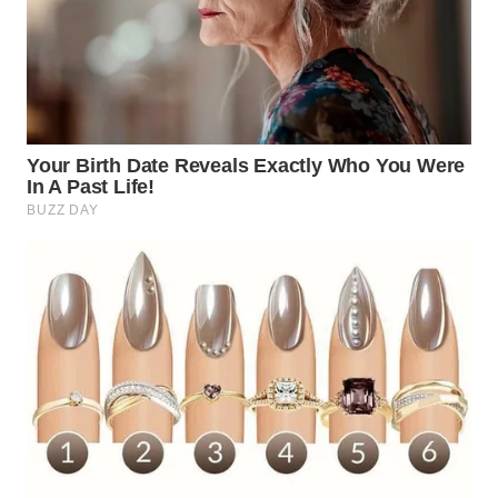
WN
PRIANGAN
TIMUR
WN
SEMARANG
WN
SOLO
WN
BOROBUDUR
WN
MADURA
WN
SURABAYA