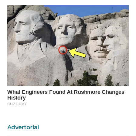
Wahana
Media
Group
WAHANA
NEWS
WAHANA
TANI
WAHANA
ADVOKAT
WAHANA
INFRASTRUKTUR
Advertorial
WAHANA
KONSUMEN