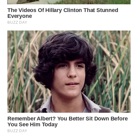
WN
MALUKU
WN
MALUT
WN
DAIRI
WN
DANAU
TOBA
WN
NIAS
WN
LANGKAT