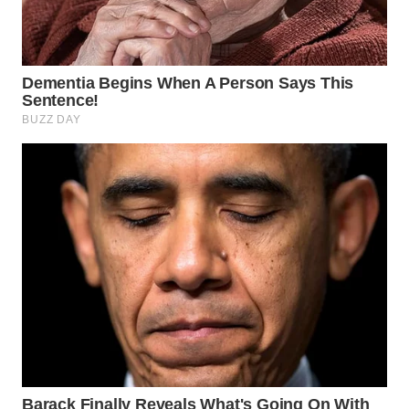
WN
BOGOR
WN
DEPOK
WN
TAPANULI
UTARA
WN
SAMOSIR
WN
PADANG
LAWAS