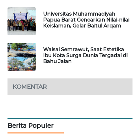
WAHANA
Universitas Muhammadiyah
DESA
Papua Barat Gencarkan Nilai-nilai
WISATA
Keislaman, Gelar Baitul Arqam
LAPAK
WAHANA
Waisai Semrawut, Saat Estetika
Ibu Kota Surga Dunia Tergadai di
Bahu Jalan
Wahana
Network
KOMENTAR
KONSUMEN
LISTRIK
MASYARAKAT
KELISTRIKAN
Berita Populer
WALINKI
ID