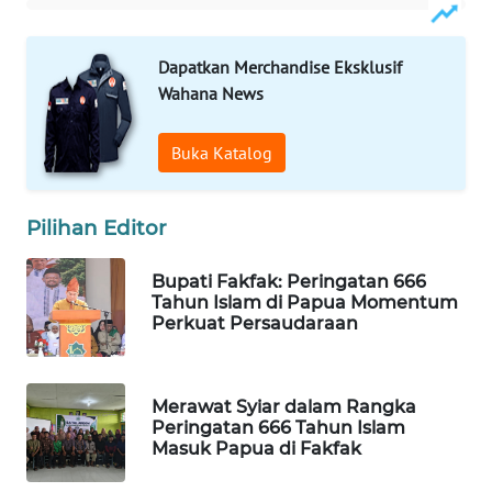
WAHANA
Dapatkan Merchandise Eksklusif
LISTRIK
Wahana News
WAHANA
Buka Katalog
TRAVEL
WAHANA
Pilihan Editor
TV
Bupati Fakfak: Peringatan 666
WAHANANEWS
Tahun Islam di Papua Momentum
ID
Perkuat Persaudaraan
WAHANANEWS
CO ID
Merawat Syiar dalam Rangka
Peringatan 666 Tahun Islam
Masuk Papua di Fakfak
WAHANANEWS
NET