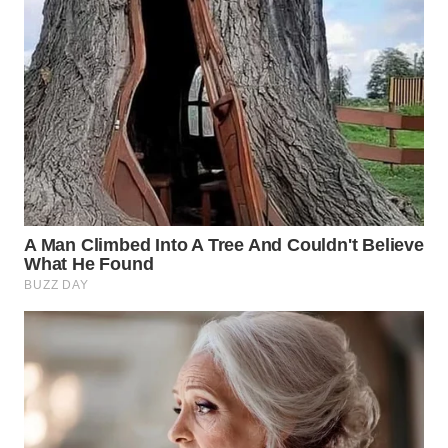
WN
INDRAMAYU
WN
KUNINGAN
WN
MAJALENGKA
WN
SUBANG
WN
SUKABUMI
WN
PURWAKARTA