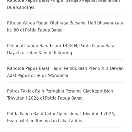
Kapolda Papua Barat Pimpin Sertijab Pejabat Utama dan
Dua Kapolres
WN
BABEL
Ribuan Warga Padati Olahraga Bersama Hari Bhayangkara
ke-80 di Polda Papua Barat
WN
SUMBAR
Peringati Tahun Baru Islam 1448 H, Polda Papua Barat
Daya Ikut Jalan Santai di Sorong
WN
SUMSEL
Kapolda Papua Barat Hadiri Pembukaan Pleno XIX Dewan
Adat Papua di Teluk Wondama
WN
BENGKULU
Polres Fakfak Raih Peringkat Pertama Giat Kepolisian
Triwulan I 2026 di Polda Papua Barat
WN
LAMPUNG
Polda Papua Barat Gelar Operasional Triwulan I 2026,
Evaluasi Kamtibmas dan Laka Lantas
WN
JATENG