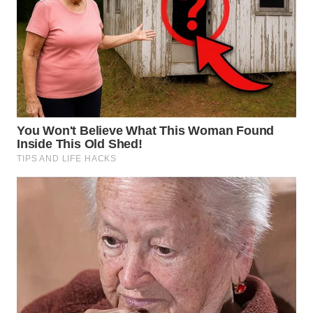
WN
TAPANULI
TENGAH
WN DELI
SERDANG
WN
TEBING
TINGGI
WN
PAKPAK
WN
KARAWANG
WN
BEKASI