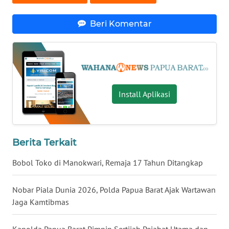
Beri Komentar
WN
SERAMBI
WN
JAMBI
Install Aplikasi
WN
SULTRA
WN
Berita Terkait
NTB
Bobol Toko di Manokwari, Remaja 17 Tahun Ditangkap
WN
SULTENG
Nobar Piala Dunia 2026, Polda Papua Barat Ajak Wartawan
Jaga Kamtibmas
WN
SULBAR