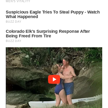
WN
KALTARA
WN
KALSEL
WN
KALTIM
WN
SULSEL
WN
GORONTALO
WN
SULUT