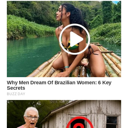
WN
TAPANULI
SELATAN
WN
TANJUNG
LESUNG
WN
KARO
WN
SIMALUNGUN
WN
LABUHANBATU