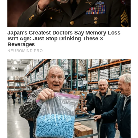
WN
TAPANULI
SELATAN
WN
TANJUNG
LESUNG
WN
KARO
WN
SIMALUNGUN
WN
LABUHANBATU