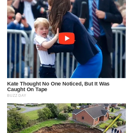
WN
PRIANGAN
TIMUR
WN
SEMARANG
WN
SOLO
WN
BOROBUDUR
WN
MADURA
WN
SURABAYA