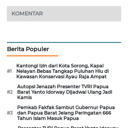
KOMENTAR
MAWAKA
ID
MARTABAT
NET
Berita Populer
PLN
WATCH
Kantongi Izin dari Kota Sorong, Kapal
#1
Nelayan Bebas Tangkap Puluhan Hiu di
Kawasan Konservasi Ayau Raja Ampat
MKLI
Autopsi Jenazah Presenter TVRI Papua
#2
Barat Yanto Idorway Dijadwal Ulang Jadi
LPKKI
Kamis
Pemkab Fakfak Sambut Gubernur Papua
LKKI
#3
dan Papua Barat Jelang Peringatan 666
Tahun Islam Masuk Papua
KOPEKLIN