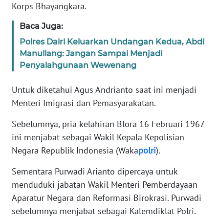
REDAKSI
Korps Bhayangkara.
Baca Juga:
KARIR
Polres Dairi Keluarkan Undangan Kedua, Abdi
Manullang: Jangan Sampai Menjadi
DISCLAIMER
Penyalahgunaan Wewenang
Wahana
Untuk diketahui Agus Andrianto saat ini menjadi
News
Regional
Menteri Imigrasi dan Pemasyarakatan.
Sebelumnya, pria kelahiran Blora 16 Februari 1967
WN
ini menjabat sebagai Wakil Kepala Kepolisian
SUMUT
Negara Republik Indonesia (Waka
polri
).
WN
Sementara Purwadi Arianto dipercaya untuk
JAKARTA
menduduki jabatan Wakil Menteri Pemberdayaan
Aparatur Negara dan Reformasi Birokrasi. Purwadi
WN
JABAR
sebelumnya menjabat sebagai Kalemdiklat Polri.