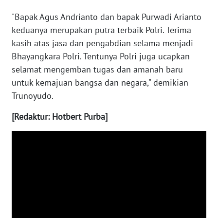
"Bapak Agus Andrianto dan bapak Purwadi Arianto
WN
keduanya merupakan putra terbaik Polri. Terima
BABEL
kasih atas jasa dan pengabdian selama menjadi
Bhayangkara Polri. Tentunya Polri juga ucapkan
WN
selamat mengemban tugas dan amanah baru
SUMBAR
untuk kemajuan bangsa dan negara," demikian
WN
Trunoyudo.
SUMSEL
[Redaktur: Hotbert Purba]
WN
BENGKULU
WN
LAMPUNG
WN
JATENG