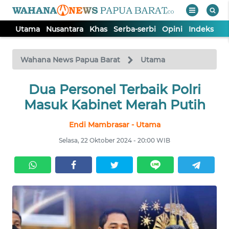
Utama
Nusantara
Khas
Serba-serbi
Opini
Indeks
WAHANA
Tutup
TV
Wahana News Papua Barat
Utama
UTAMA
Dua Personel Terbaik Polri
Masuk Kabinet Merah Putih
NUSANTARA
Endi Mambrasar - Utama
Selasa, 22 Oktober 2024 - 20:00 WIB
KHAS
SERBA-
SERBI
OPINI