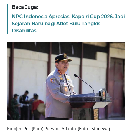
Baca Juga:
WN
BANTEN
NPC Indonesia Apresiasi Kapolri Cup 2026, Jadi
Sejarah Baru bagi Atlet Bulu Tangkis
Disabilitas
WN
NTT
WN
KEPRI
WN
PAPUA
WN
PAPUA
BARAT
WN
Komjen Pol. (Purn) Purwadi Arianto. (Foto: Istimewa)
RIAU