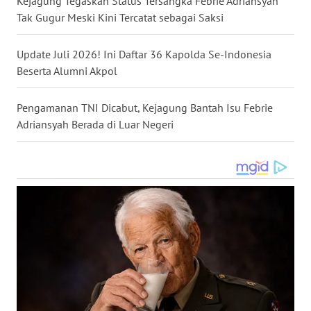
Kejagung Tegaskan Status Tersangka Febrie Adriansyah
Tak Gugur Meski Kini Tercatat sebagai Saksi
WN
MALUKU
Update Juli 2026! Ini Daftar 36 Kapolda Se-Indonesia
Beserta Alumni Akpol
WN
MALUT
Pengamanan TNI Dicabut, Kejagung Bantah Isu Febrie
Adriansyah Berada di Luar Negeri
WN
DAIRI
WN
DANAU
TOBA
WN
NIAS
WN
LANGKAT