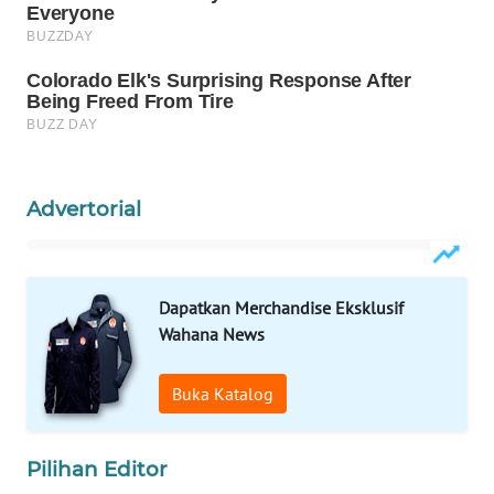
WAHANA
LISTRIK
WAHANA
TRAVEL
Advertorial
WAHANA
TV
WAHANANEWS
Dapatkan Merchandise Eksklusif
ID
Wahana News
WAHANANEWS
Buka Katalog
CO ID
WAHANANEWS
Pilihan Editor
NET