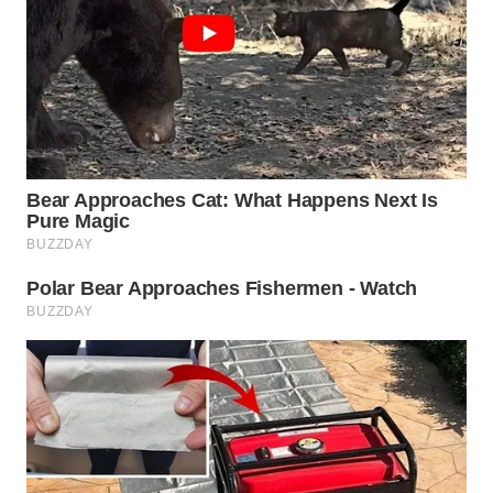
WN
BOGOR
WN
DEPOK
WN
TAPANULI
UTARA
WN
SAMOSIR
WN
PADANG
LAWAS