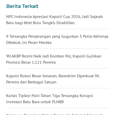
Berita Terkait
WN
KALTARA
NPC Indonesia Apresiasi Kapolri Cup 2026, Jadi Sejarah
Baru bagi Atlet Bulu Tangkis Disabilitas
WN
KALSEL
9 Tersangka Penyerangan yang Gugurkan 3 Polisi Akhirnya
Dibekuk, Ini Peran Mereka
WN
KALTIM
90 AKBP Resmi Naik Jadi Kombes Pol, Kapolri Gulirkan
Promosi Besar 1.121 Perwira
WN
SULSEL
Kapolri Rotasi Besar-besaran, Bareskrim Diperkuat 96
Perwira dari Berbagai Satuan
WN
GORONTALO
Kortas Tipikor Polri Tahan Tiga Tersangka Korupsi
Investasi Batu Bara untuk PLNBB
WN
SULUT