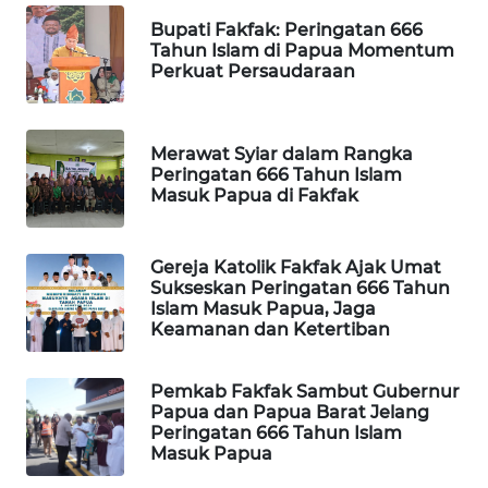
Bupati Fakfak: Peringatan 666
WAHANA
Tahun Islam di Papua Momentum
SPORT
Perkuat Persaudaraan
WAHANA
UMKM
Merawat Syiar dalam Rangka
Peringatan 666 Tahun Islam
Masuk Papua di Fakfak
WAHANA
SELEB
Gereja Katolik Fakfak Ajak Umat
WAHANA
Sukseskan Peringatan 666 Tahun
Islam Masuk Papua, Jaga
PERSONA
Keamanan dan Ketertiban
WAHANA
OTOMOTIF
Pemkab Fakfak Sambut Gubernur
Papua dan Papua Barat Jelang
Peringatan 666 Tahun Islam
WAHANA
Masuk Papua
HEALTH