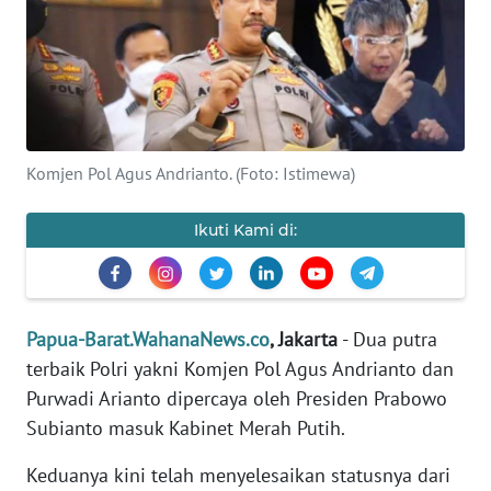
Informasi
INDEKS
BERITA
KONTAK
Komjen Pol Agus Andrianto. (Foto: Istimewa)
KAMI
Ikuti Kami di:
INFO
IKLAN
TENTANG
Papua-Barat.WahanaNews.co
, Jakarta
- Dua putra
KAMI
terbaik Polri yakni Komjen Pol Agus Andrianto dan
Purwadi Arianto dipercaya oleh Presiden Prabowo
PEDOMAN
MEDIA
Subianto masuk Kabinet Merah Putih.
SIBER
Keduanya kini telah menyelesaikan statusnya dari