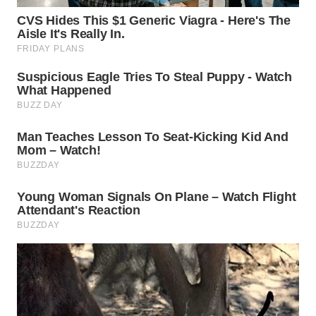
WN
TAPANULI
TENGAH
WN DELI
SERDANG
WN
TEBING
TINGGI
WN
PAKPAK
WN
KARAWANG
WN
BEKASI