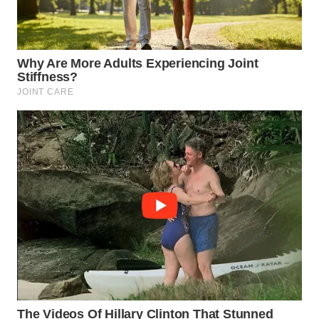
Wahana
Media
Group
WAHANA
NEWS
WAHANA
TANI
WAHANA
ADVOKAT
WAHANA
INFRASTRUKTUR
WAHANA
KONSUMEN