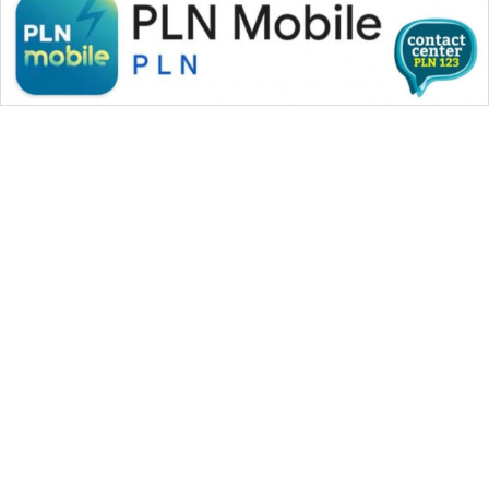
WAHANA MEDIA GROUP
|
|
|
WAHANA NEWS co
WAHANA TANI
WAHANA ADVOKAT
|
|
WAHANA INFRASTRUKTUR
WAHANA KONSUMEN
|
|
|
WAHANA LISTRIK
WAHANA TRAVEL
WAHANA TV
|
|
|
WAHANANEWS id
WAHANANEWS CO ID
WAHANANEWS NET
|
|
|
WAHANA SPORT ID
Wahana UMKM
Wahana Seleb