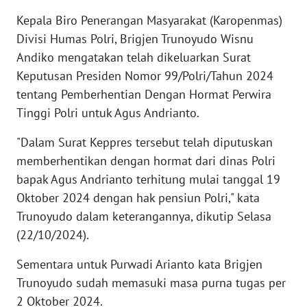
Kepala Biro Penerangan Masyarakat (Karopenmas)
WN
Divisi Humas Polri, Brigjen Trunoyudo Wisnu
SERAMBI
Andiko mengatakan telah dikeluarkan Surat
Keputusan Presiden Nomor 99/Polri/Tahun 2024
WN
tentang Pemberhentian Dengan Hormat Perwira
JAMBI
Tinggi Polri untuk Agus Andrianto.
WN
"Dalam Surat Keppres tersebut telah diputuskan
SULTRA
memberhentikan dengan hormat dari dinas Polri
bapak Agus Andrianto terhitung mulai tanggal 19
WN
Oktober 2024 dengan hak pensiun Polri," kata
NTB
Trunoyudo dalam keterangannya, dikutip Selasa
(22/10/2024).
WN
SULTENG
Sementara untuk Purwadi Arianto kata Brigjen
Trunoyudo sudah memasuki masa purna tugas per
WN
2 Oktober 2024.
SULBAR