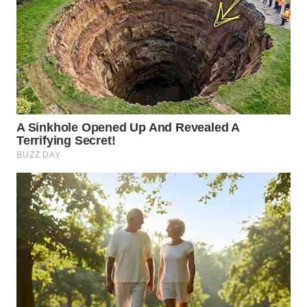
WN
NATUNA
WN
BINTAN
WN
MANDALIKA
WN
LIKUPANG
WN
LABUANBAJO
WN
BORNEO