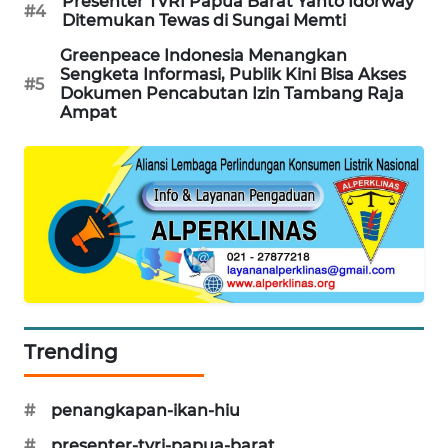
Presenter TVRI Papua Barat Yanto Idorway
#4
Ditemukan Tewas di Sungai Memti
PORTAL
Greenpeace Indonesia Menangkan
KONSUMEN
Sengketa Informasi, Publik Kini Bisa Akses
#5
Dokumen Pencabutan Izin Tambang Raja
FORWAMKI
Ampat
ALPERKLINAS
FORJASIDA
TAMBANG
NEWS
SITUNGIR
Trending
NEWS
#
penangkapan-ikan-hiu
SIDIKALANG
NEWS
#
presenter-tvri-papua-barat