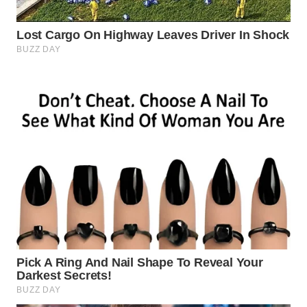
WN
INDRAMAYU
WN
KUNINGAN
WN
MAJALENGKA
WN
SUBANG
WN
SUKABUMI
WN
PURWAKARTA