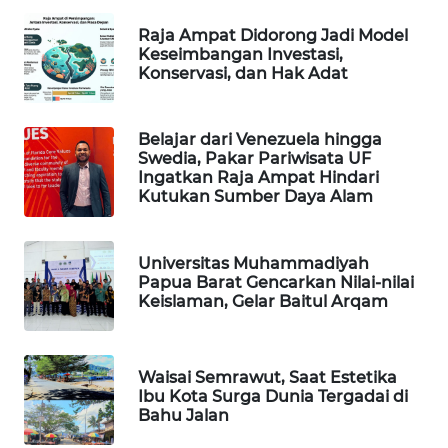
Raja Ampat Didorong Jadi Model
WAHANA
Keseimbangan Investasi,
DESA
Konservasi, dan Hak Adat
WISATA
LAPAK
Belajar dari Venezuela hingga
WAHANA
Swedia, Pakar Pariwisata UF
Ingatkan Raja Ampat Hindari
Kutukan Sumber Daya Alam
Wahana
Network
Universitas Muhammadiyah
KONSUMEN
Papua Barat Gencarkan Nilai-nilai
LISTRIK
Keislaman, Gelar Baitul Arqam
MASYARAKAT
KELISTRIKAN
Waisai Semrawut, Saat Estetika
Ibu Kota Surga Dunia Tergadai di
Bahu Jalan
WALINKI
ID