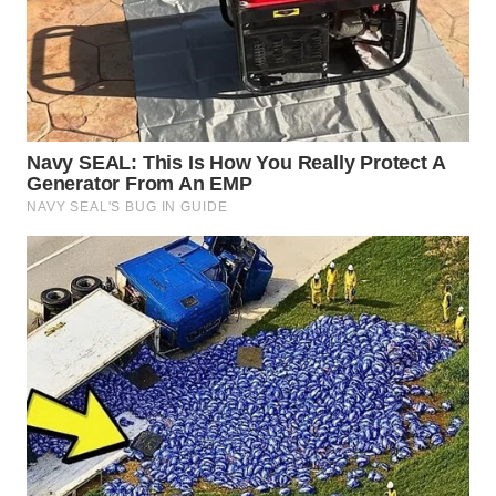
WN
SUMEDANG
WN
CIANJUR
WN
KEPULAUAN
SERIBU
WN
TANGERANG
WN
BINJAI
WN
CIREBON