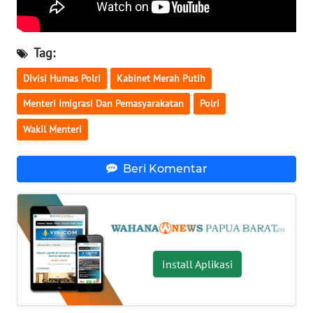
WN
NUSANTARA
Tag:
Divisi Humas Polri
Kabinet Merah Putih
WN
JOGJA
Menteri Imigrasi Dan Pemasyarakatan
Polri
Wakil Menteri
WN
JATIM
Beri Komentar
WN
BALI
WN
KALBAR
Install Aplikasi
WN
KALTENG