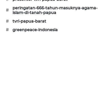
peringatan-666-tahun-masuknya-agama-
#
SIBARAGAS
islam-di-tanah-papua
NEWS
#
tvri-papua-barat
METRO
#
greenpeace-indonesia
SIANTAR
NEWS
METRO
MEDAN
NEWS
METRO
JAKARTA
NEWS
KRT
NEWS