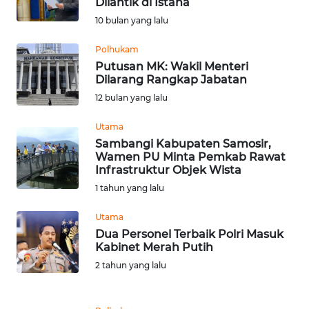
Dilantik di Istana
Informasi
10 bulan yang lalu
INDEKS
Polhukam
BERITA
Putusan MK: Wakil Menteri
Dilarang Rangkap Jabatan
KONTAK
12 bulan yang lalu
KAMI
Utama
Sambangi Kabupaten Samosir,
INFO
Wamen PU Minta Pemkab Rawat
IKLAN
Infrastruktur Objek Wista
1 tahun yang lalu
TENTANG
KAMI
Utama
Dua Personel Terbaik Polri Masuk
Kabinet Merah Putih
PEDOMAN
MEDIA
2 tahun yang lalu
SIBER