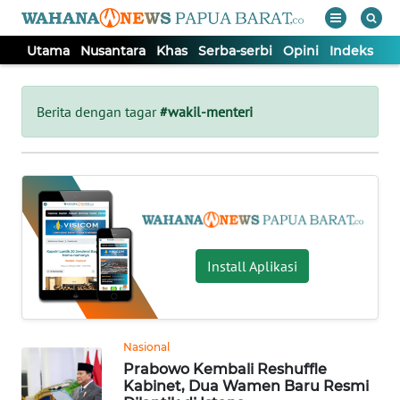
Utama
Nusantara
Khas
Serba-serbi
Opini
Indeks
WAHANA
Tutup
TV
Berita dengan tagar
#wakil-menteri
UTAMA
NUSANTARA
KHAS
Install Aplikasi
SERBA-
SERBI
Nasional
Prabowo Kembali Reshuffle
OPINI
Kabinet, Dua Wamen Baru Resmi