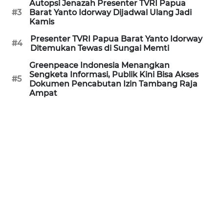
Autopsi Jenazah Presenter TVRI Papua
#3
Barat Yanto Idorway Dijadwal Ulang Jadi
Kamis
WN
BABEL
Presenter TVRI Papua Barat Yanto Idorway
#4
Ditemukan Tewas di Sungai Memti
WN
Greenpeace Indonesia Menangkan
SUMBAR
Sengketa Informasi, Publik Kini Bisa Akses
#5
Dokumen Pencabutan Izin Tambang Raja
Ampat
WN
SUMSEL
WN
BENGKULU
WN
LAMPUNG
WN
JATENG