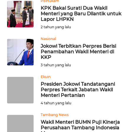
Polhukam
REDAKSI
KPK Bakal Surati Dua Wakil
Menteri yang Baru Dilantik untuk
KARIR
Lapor LHPKN
2 tahun yang lalu
DISCLAIMER
Nasional
Jokowi Terbitkan Perpres Berisi
Wahana
Penambahan Wakil Menteri di
News
KKP
Regional
3 tahun yang lalu
WN
Ekuin
SUMUT
Presiden Jokowi Tandatangani
Perpres Terkait Jabatan Wakil
Menteri Pertanian
WN
4 tahun yang lalu
JAKARTA
Tambang News
WN
Wakil Menteri BUMN Puji Kinerja
JABAR
Perusahaan Tambang Indonesia