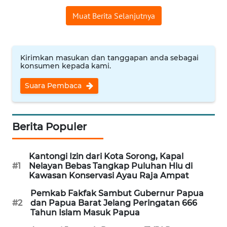
Muat Berita Selanjutnya
WN
SERAMBI
Kirimkan masukan dan tanggapan anda sebagai
WN
konsumen kepada kami.
JAMBI
Suara Pembaca
WN
SULTRA
Berita Populer
WN
NTB
Kantongi Izin dari Kota Sorong, Kapal
#1
Nelayan Bebas Tangkap Puluhan Hiu di
WN
Kawasan Konservasi Ayau Raja Ampat
SULTENG
Pemkab Fakfak Sambut Gubernur Papua
#2
dan Papua Barat Jelang Peringatan 666
Tahun Islam Masuk Papua
WN
SULBAR