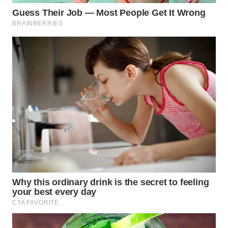
WN
MALUKU
WN
MALUT
WN
DAIRI
WN
DANAU
TOBA
WN
NIAS
WN
LANGKAT