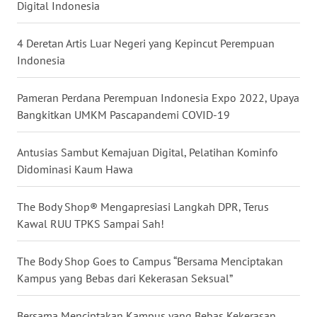
Digital Indonesia
WN
4 Deretan Artis Luar Negeri yang Kepincut Perempuan
NUSANTARA
Indonesia
WN
JOGJA
Pameran Perdana Perempuan Indonesia Expo 2022, Upaya
Bangkitkan UMKM Pascapandemi COVID-19
WN
JATIM
Antusias Sambut Kemajuan Digital, Pelatihan Kominfo
Didominasi Kaum Hawa
WN
BALI
The Body Shop® Mengapresiasi Langkah DPR, Terus
Kawal RUU TPKS Sampai Sah!
WN
KALBAR
The Body Shop Goes to Campus “Bersama Menciptakan
Kampus yang Bebas dari Kekerasan Seksual”
WN
KALTENG
Bersama Menciptakan Kampus yang Bebas Kekerasan