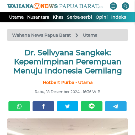
Utama
Nusantara
Khas
Serba-serbi
Opini
Indeks
WAHANA
Tutup
TV
Wahana News Papua Barat
Utama
UTAMA
Dr. Sellvyana Sangkek:
Kepemimpinan Perempuan
NUSANTARA
Menuju Indonesia Gemilang
Hotbert Purba - Utama
KHAS
Rabu, 18 Desember 2024 - 16:36 WIB
SERBA-
SERBI
OPINI