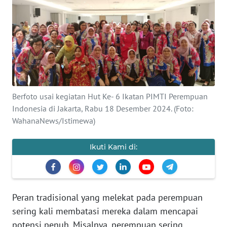
Informasi
INDEKS
BERITA
KONTAK
KAMI
Berfoto usai kegiatan Hut Ke- 6 Ikatan PIMTI Perempuan
Indonesia di Jakarta, Rabu 18 Desember 2024. (Foto:
INFO
IKLAN
WahanaNews/Istimewa)
TENTANG
Ikuti Kami di:
KAMI
PEDOMAN
MEDIA
Peran tradisional yang melekat pada perempuan
SIBER
sering kali membatasi mereka dalam mencapai
potensi penuh. Misalnya, perempuan sering