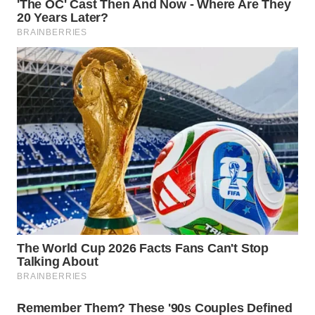
WN
NATUNA
WN
BINTAN
WN
MANDALIKA
WN
LIKUPANG
WN
LABUANBAJO
WN
BORNEO