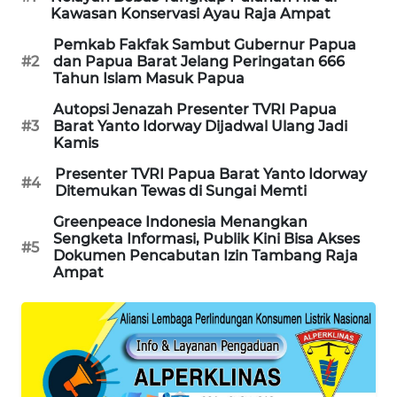
Kawasan Konservasi Ayau Raja Ampat
PORTAL
Pemkab Fakfak Sambut Gubernur Papua
KONSUMEN
#2
dan Papua Barat Jelang Peringatan 666
Tahun Islam Masuk Papua
FORWAMKI
Autopsi Jenazah Presenter TVRI Papua
#3
Barat Yanto Idorway Dijadwal Ulang Jadi
Kamis
ALPERKLINAS
Presenter TVRI Papua Barat Yanto Idorway
#4
Ditemukan Tewas di Sungai Memti
FORJASIDA
Greenpeace Indonesia Menangkan
TAMBANG
Sengketa Informasi, Publik Kini Bisa Akses
#5
Dokumen Pencabutan Izin Tambang Raja
NEWS
Ampat
SITUNGIR
NEWS
SIDIKALANG
NEWS