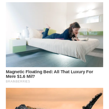
WN
SUMEDANG
WN
CIANJUR
WN
KEPULAUAN
SERIBU
WN
TANGERANG
WN
BINJAI
WN
CIREBON