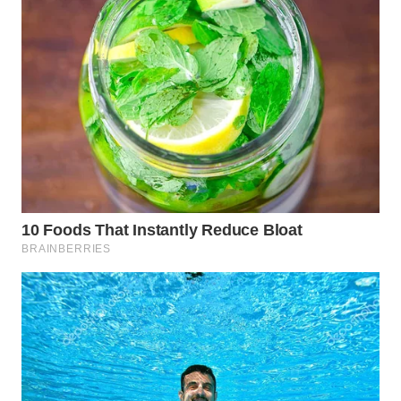
WN
TAPANULI
SELATAN
WN
TANJUNG
LESUNG
WN
KARO
WN
SIMALUNGUN
WN
LABUHANBATU