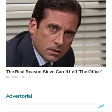
WAHANA
LISTRIK
WAHANA
TRAVEL
WAHANA
TV
WAHANANEWS
ID
WAHANANEWS
CO ID
Advertorial
WAHANANEWS
NET