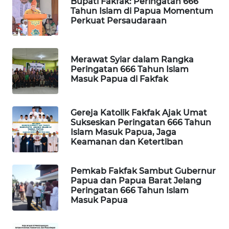
Bupati Fakfak: Peringatan 666
Tahun Islam di Papua Momentum
WAHANA
Perkuat Persaudaraan
DESA
WISATA
Merawat Syiar dalam Rangka
LAPAK
Peringatan 666 Tahun Islam
WAHANA
Masuk Papua di Fakfak
Wahana
Gereja Katolik Fakfak Ajak Umat
Network
Sukseskan Peringatan 666 Tahun
Islam Masuk Papua, Jaga
KONSUMEN
Keamanan dan Ketertiban
LISTRIK
Pemkab Fakfak Sambut Gubernur
MASYARAKAT
Papua dan Papua Barat Jelang
KELISTRIKAN
Peringatan 666 Tahun Islam
Masuk Papua
WALINKI
ID