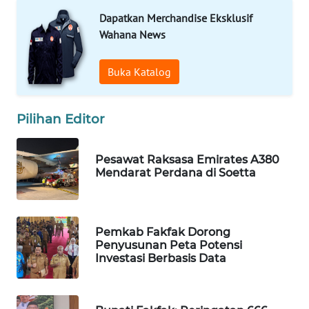
Dapatkan Merchandise Eksklusif
WAHANA
Wahana News
SPORT
Buka Katalog
WAHANA
UMKM
Pilihan Editor
WAHANA
SELEB
Pesawat Raksasa Emirates A380
Mendarat Perdana di Soetta
WAHANA
PERSONA
Pemkab Fakfak Dorong
WAHANA
Penyusunan Peta Potensi
OTOMOTIF
Investasi Berbasis Data
WAHANA
HEALTH