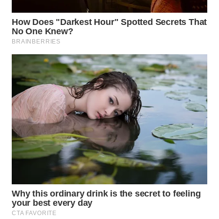
WN
BOGOR
WN
DEPOK
WN
TAPANULI
UTARA
WN
SAMOSIR
WN
PADANG
LAWAS