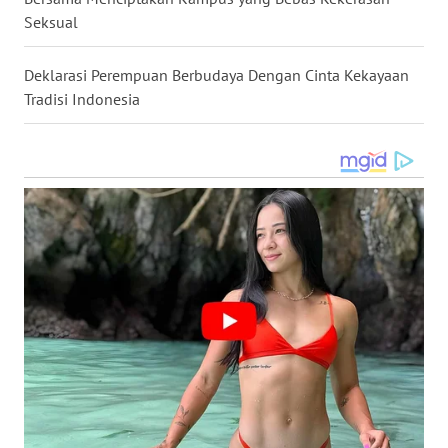
Seksual
WN
KALTARA
Deklarasi Perempuan Berbudaya Dengan Cinta Kekayaan
Tradisi Indonesia
WN
KALSEL
WN
KALTIM
WN
SULSEL
WN
GORONTALO
WN
SULUT