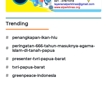
SIBARAGAS
NEWS
Trending
METRO
SIANTAR
#
penangkapan-ikan-hiu
NEWS
peringatan-666-tahun-masuknya-agama-
#
islam-di-tanah-papua
METRO
MEDAN
#
presenter-tvri-papua-barat
NEWS
#
tvri-papua-barat
METRO
#
greenpeace-indonesia
JAKARTA
NEWS
KRT
NEWS