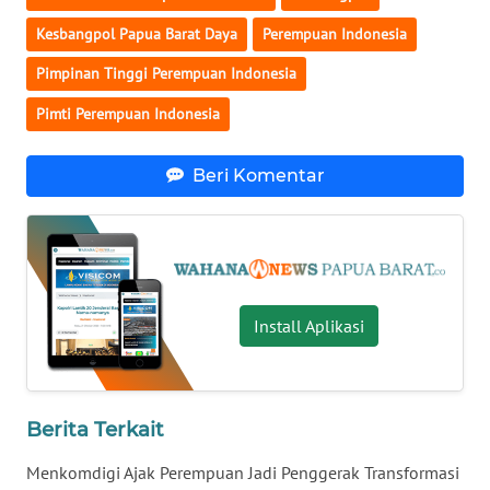
Kesbangpol Papua Barat Daya
Perempuan Indonesia
WN
BABEL
Pimpinan Tinggi Perempuan Indonesia
Pimti Perempuan Indonesia
WN
SUMBAR
Beri Komentar
WN
SUMSEL
WN
BENGKULU
Install Aplikasi
WN
LAMPUNG
Berita Terkait
WN
Menkomdigi Ajak Perempuan Jadi Penggerak Transformasi
JATENG