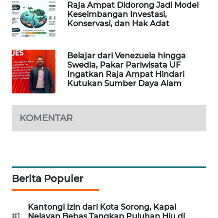
Raja Ampat Didorong Jadi Model
Keseimbangan Investasi,
Konservasi, dan Hak Adat
MAWAKA
ID
Belajar dari Venezuela hingga
MARTABAT
Swedia, Pakar Pariwisata UF
NET
Ingatkan Raja Ampat Hindari
Kutukan Sumber Daya Alam
PLN
WATCH
KOMENTAR
MKLI
LPKKI
Berita Populer
LKKI
Kantongi Izin dari Kota Sorong, Kapal
KOPEKLIN
#1
Nelayan Bebas Tangkap Puluhan Hiu di