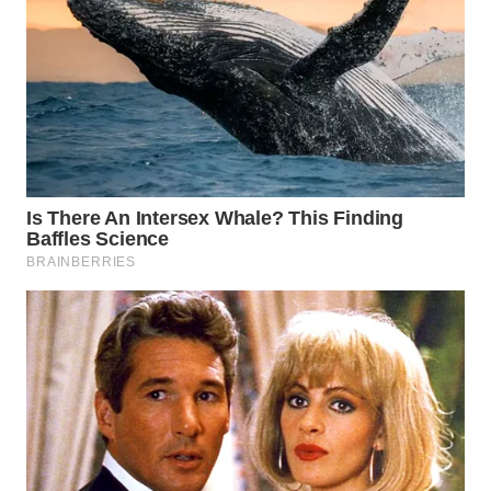
WN
INDRAMAYU
WN
KUNINGAN
WN
MAJALENGKA
WN
SUBANG
WN
SUKABUMI
WN
PURWAKARTA