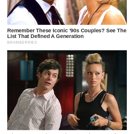
WN
PRIANGAN
TIMUR
WN
SEMARANG
WN
SOLO
WN
BOROBUDUR
WN
MADURA
WN
SURABAYA