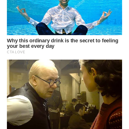
WN
TAPANULI
TENGAH
WN DELI
SERDANG
WN
TEBING
TINGGI
WN
PAKPAK
WN
KARAWANG
WN
BEKASI