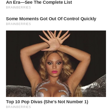
Wahana
Media
Group
WAHANA
NEWS
WAHANA
TANI
WAHANA
ADVOKAT
WAHANA
INFRASTRUKTUR
WAHANA
KONSUMEN