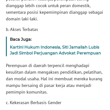
REDAKSI
dianggap lebih cocok untuk peran domestik,
sementara posisi kepemimpinan dianggap sebagai
KARIR
domain laki-laki.
DISCLAIMER
b. Akses Terbatas
Baca Juga:
Wahana
News
Kartini Hukum Indonesia, Siti Jamaliah Lubis
Regional
Jadi Simbol Perjuangan Advokat Perempuan
WN
Perempuan di daerah terpencil menghadapi
SUMUT
kesulitan dalam mengakses pendidikan, pelatihan,
dan modal usaha. Hal ini membuat mereka kurang
WN
mampu bersaing di pasar kerja atau menjadi
JAKARTA
pemimpin komunitas.
WN
c. Kekerasan Berbasis Gender
JABAR