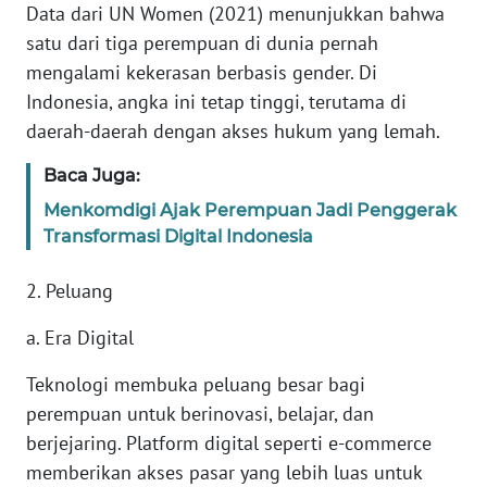
Data dari UN Women (2021) menunjukkan bahwa
WN
satu dari tiga perempuan di dunia pernah
BANTEN
mengalami kekerasan berbasis gender. Di
Indonesia, angka ini tetap tinggi, terutama di
WN
daerah-daerah dengan akses hukum yang lemah.
NTT
Baca Juga:
WN
Menkomdigi Ajak Perempuan Jadi Penggerak
KEPRI
Transformasi Digital Indonesia
WN
2. Peluang
PAPUA
a. Era Digital
WN
PAPUA
Teknologi membuka peluang besar bagi
BARAT
perempuan untuk berinovasi, belajar, dan
berjejaring. Platform digital seperti e-commerce
WN
memberikan akses pasar yang lebih luas untuk
RIAU