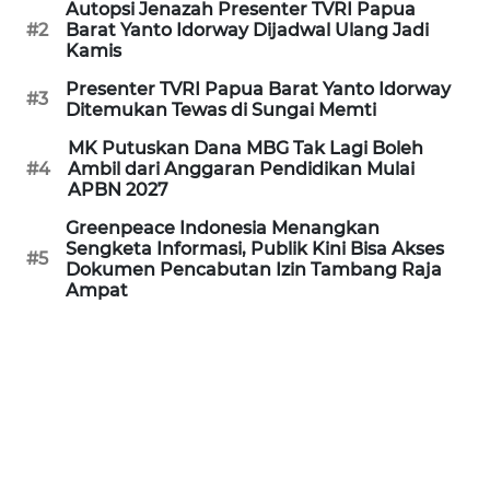
Autopsi Jenazah Presenter TVRI Papua
REDAKSI
#2
Barat Yanto Idorway Dijadwal Ulang Jadi
Kamis
KARIR
Presenter TVRI Papua Barat Yanto Idorway
#3
Ditemukan Tewas di Sungai Memti
DISCLAIMER
MK Putuskan Dana MBG Tak Lagi Boleh
#4
Ambil dari Anggaran Pendidikan Mulai
Wahana
APBN 2027
News
Regional
Greenpeace Indonesia Menangkan
Sengketa Informasi, Publik Kini Bisa Akses
#5
Dokumen Pencabutan Izin Tambang Raja
WN
Ampat
SUMUT
WN
JAKARTA
WN
JABAR