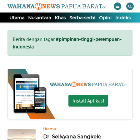
Utama
Nusantara
Khas
Serba-serbi
Opini
Indeks
WAHANA
Tutup
TV
Berita dengan tagar
#pimpinan-tinggi-perempuan-
indonesia
UTAMA
NUSANTARA
KHAS
Install Aplikasi
SERBA-
SERBI
Utama
OPINI
Dr. Sellvyana Sangkek: