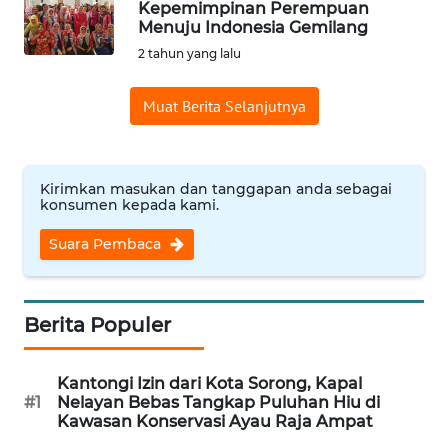
Kepemimpinan Perempuan
Informasi
Menuju Indonesia Gemilang
2 tahun yang lalu
INDEKS
BERITA
Muat Berita Selanjutnya
KONTAK
KAMI
Kirimkan masukan dan tanggapan anda sebagai
konsumen kepada kami.
INFO
IKLAN
Suara Pembaca
TENTANG
KAMI
Berita Populer
PEDOMAN
Kantongi Izin dari Kota Sorong, Kapal
MEDIA
#1
Nelayan Bebas Tangkap Puluhan Hiu di
SIBER
Kawasan Konservasi Ayau Raja Ampat