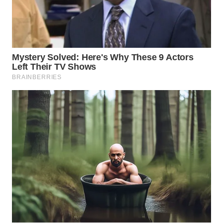
WN
PRIANGAN
TIMUR
WN
SEMARANG
WN
SOLO
WN
BOROBUDUR
WN
MADURA
WN
SURABAYA