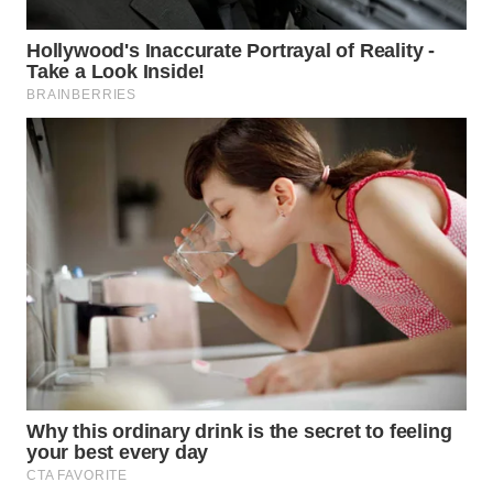
WAHANA
DESA
WISATA
LAPAK
WAHANA
Wahana
Network
KONSUMEN
LISTRIK
MASYARAKAT
KELISTRIKAN
WALINKI
ID