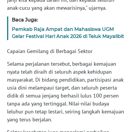
anak-cucu yang akan mewarisinya," ujarnya.
WN
BANTEN
Baca Juga:
Pemkab Raja Ampat dan Mahasiswa UGM
WN
Gelar Festival Hari Anak 2026 di Teluk Mayalibit
NTT
Capaian Gemilang di Berbagai Sektor
WN
KEPRI
Selama perjalanan tersebut, berbagai kemajuan
nyata telah diraih di seluruh aspek kehidupan
WN
masyarakat. Di bidang pendidikan, partisipasi anak
PAPUA
usia dini melampaui target, dan seluruh peserta
didik di semua jenjang berhasil lulus 100 persen
WN
tanpa ada yang tertinggal. Nilai-nilai budaya
PAPUA
BARAT
leluhur pun tetap lestari, seiring langkah kemajuan
yang terus berjalan.
WN
RIAU