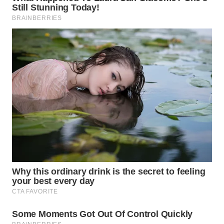
WN
BOGOR
WN
DEPOK
WN
TAPANULI
UTARA
WN
SAMOSIR
WN
PADANG
LAWAS