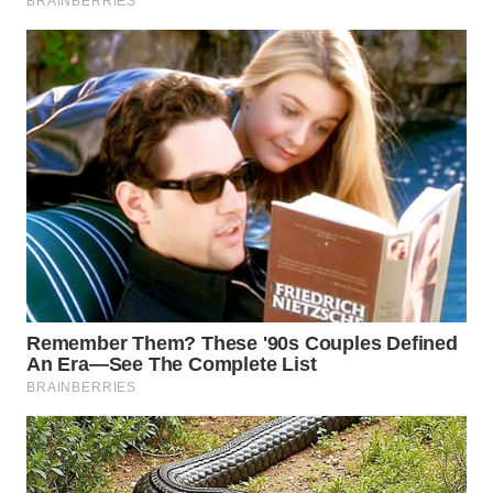
WN
SUMEDANG
WN
CIANJUR
WN
KEPULAUAN
SERIBU
WN
TANGERANG
WN
BINJAI
WN
CIREBON