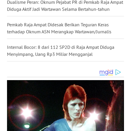
Dualisme Peran: Oknum Pejabat PR di Pemkab Raja Ampat
Diduga Aktif Jadi Wartawan Selama Bertahun-tahun
WN
TAPANULI
Pemkab Raja Ampat Didesak Berikan Teguran Keras
SELATAN
terhadap Oknum ASN Merangkap Wartawan/Jurnalis
WN
Internal Bocor: 8 dari 112 SP2D di Raja Ampat Diduga
TANJUNG
Menyimpang, Uang Rp3 Miliar Mengganjal
LESUNG
WN
KARO
WN
SIMALUNGUN
WN
LABUHANBATU