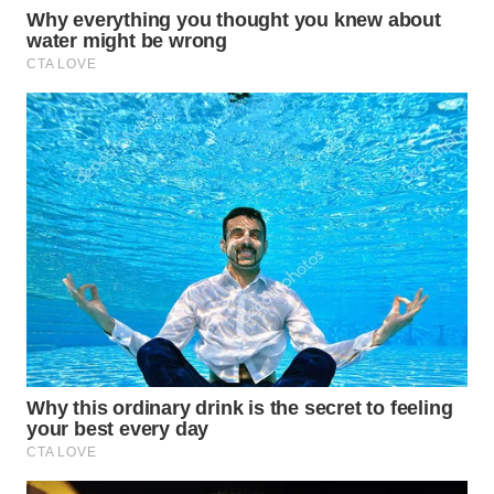
WN
NATUNA
WN
BINTAN
WN
MANDALIKA
WN
LIKUPANG
WN
LABUANBAJO
WN
BORNEO