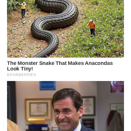
WN
INDRAMAYU
WN
KUNINGAN
WN
MAJALENGKA
WN
SUBANG
WN
SUKABUMI
WN
PURWAKARTA