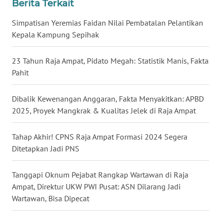
Berita Terkait
WN
Simpatisan Yeremias Faidan Nilai Pembatalan Pelantikan
MALUKU
Kepala Kampung Sepihak
WN
23 Tahun Raja Ampat, Pidato Megah: Statistik Manis, Fakta
MALUT
Pahit
WN
Dibalik Kewenangan Anggaran, Fakta Menyakitkan: APBD
DAIRI
2025, Proyek Mangkrak & Kualitas Jelek di Raja Ampat
WN
Tahap Akhir! CPNS Raja Ampat Formasi 2024 Segera
DANAU
TOBA
Ditetapkan Jadi PNS
WN
Tanggapi Oknum Pejabat Rangkap Wartawan di Raja
NIAS
Ampat, Direktur UKW PWI Pusat: ASN Dilarang Jadi
Wartawan, Bisa Dipecat
WN
LANGKAT