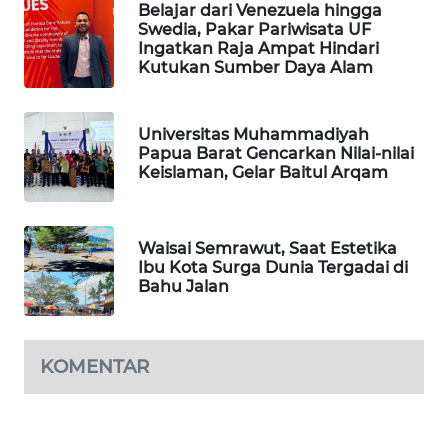
Belajar dari Venezuela hingga
Swedia, Pakar Pariwisata UF
SIBARAGAS
Ingatkan Raja Ampat Hindari
NEWS
Kutukan Sumber Daya Alam
METRO
Universitas Muhammadiyah
SIANTAR
Papua Barat Gencarkan Nilai-nilai
NEWS
Keislaman, Gelar Baitul Arqam
METRO
MEDAN
Waisai Semrawut, Saat Estetika
NEWS
Ibu Kota Surga Dunia Tergadai di
Bahu Jalan
METRO
JAKARTA
NEWS
KOMENTAR
KRT
NEWS