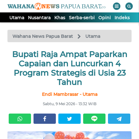
Utama
Nusantara
Khas
Serba-serbi
Opini
Indeks
WAHANA
Tutup
TV
Wahana News Papua Barat
Utama
UTAMA
Bupati Raja Ampat Paparkan
Capaian dan Luncurkan 4
NUSANTARA
Program Strategis di Usia 23
Tahun
KHAS
Endi Mambrasar - Utama
Sabtu, 9 Mei 2026 - 13:32 WIB
SERBA-
SERBI
OPINI