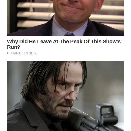
WAHANA
SPORT
WAHANA
UMKM
WAHANA
SELEB
WAHANA
PERSONA
WAHANA
OTOMOTIF
WAHANA
HEALTH