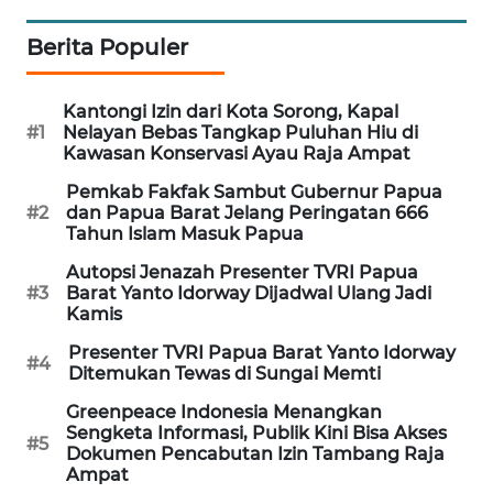
KARING
Berita Populer
NEWS
Kantongi Izin dari Kota Sorong, Kapal
JURNAL
#1
Nelayan Bebas Tangkap Puluhan Hiu di
MARITIM
Kawasan Konservasi Ayau Raja Ampat
Pemkab Fakfak Sambut Gubernur Papua
HUMBANG
#2
dan Papua Barat Jelang Peringatan 666
NEWS
Tahun Islam Masuk Papua
Autopsi Jenazah Presenter TVRI Papua
GARONGGANG
#3
Barat Yanto Idorway Dijadwal Ulang Jadi
NEWS
Kamis
Presenter TVRI Papua Barat Yanto Idorway
FISUELRI
#4
Ditemukan Tewas di Sungai Memti
ID
Greenpeace Indonesia Menangkan
Sengketa Informasi, Publik Kini Bisa Akses
ENERGI
#5
Dokumen Pencabutan Izin Tambang Raja
NEWS
Ampat