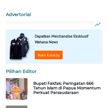
MAWAKA
Advertorial
ID
MARTABAT
NET
Dapatkan Merchandise Eksklusif
Wahana News
PLN
WATCH
Buka Katalog
MKLI
Pilihan Editor
LPKKI
Bupati Fakfak: Peringatan 666
Tahun Islam di Papua Momentum
LKKI
Perkuat Persaudaraan
KOPEKLIN