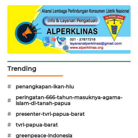
CILEUNGSI
NEWS
BERKAT
NEWS
BERAMPU
NEWS
Trending
ANUGERAH
NEWS
#
penangkapan-ikan-hiu
peringatan-666-tahun-masuknya-agama-
AKHLAK
#
islam-di-tanah-papua
ID
#
presenter-tvri-papua-barat
PERAPKI
#
tvri-papua-barat
NEWS
#
greenpeace-indonesia