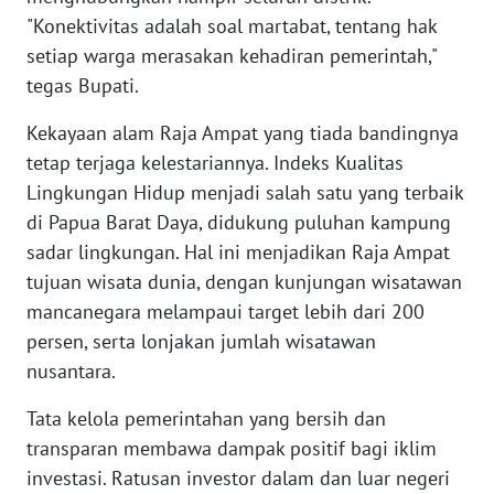
"Konektivitas adalah soal martabat, tentang hak
WN
setiap warga merasakan kehadiran pemerintah,"
BABEL
tegas Bupati.
Kekayaan alam Raja Ampat yang tiada bandingnya
WN
SUMBAR
tetap terjaga kelestariannya. Indeks Kualitas
Lingkungan Hidup menjadi salah satu yang terbaik
WN
di Papua Barat Daya, didukung puluhan kampung
SUMSEL
sadar lingkungan. Hal ini menjadikan Raja Ampat
tujuan wisata dunia, dengan kunjungan wisatawan
WN
mancanegara melampaui target lebih dari 200
BENGKULU
persen, serta lonjakan jumlah wisatawan
nusantara.
WN
LAMPUNG
Tata kelola pemerintahan yang bersih dan
transparan membawa dampak positif bagi iklim
WN
investasi. Ratusan investor dalam dan luar negeri
JATENG