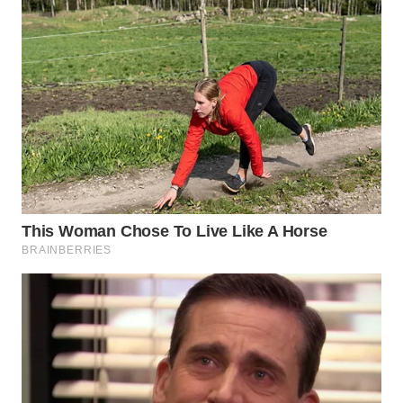
WAHANA
LISTRIK
WAHANA
TRAVEL
WAHANA
TV
WAHANANEWS
ID
WAHANANEWS
CO ID
WAHANANEWS
NET