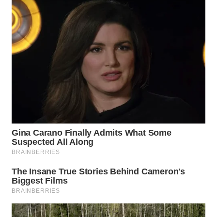
Wahana
Media
Group
WAHANA
NEWS
WAHANA
TANI
WAHANA
ADVOKAT
WAHANA
INFRASTRUKTUR
WAHANA
KONSUMEN