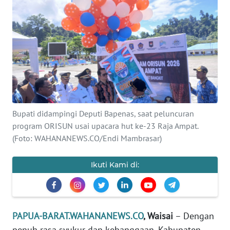
Informasi
INDEKS
BERITA
KONTAK
KAMI
INFO
Bupati didampingi Deputi Bapenas, saat peluncuran
IKLAN
program ORISUN usai upacara hut ke-23 Raja Ampat.
(Foto: WAHANANEWS.CO/Endi Mambrasar)
TENTANG
KAMI
Ikuti Kami di:
PEDOMAN
MEDIA
SIBER
PAPUA-BARAT.WAHANANEWS.CO
, Waisai
– Dengan
penuh rasa syukur dan kebanggaan, Kabupaten