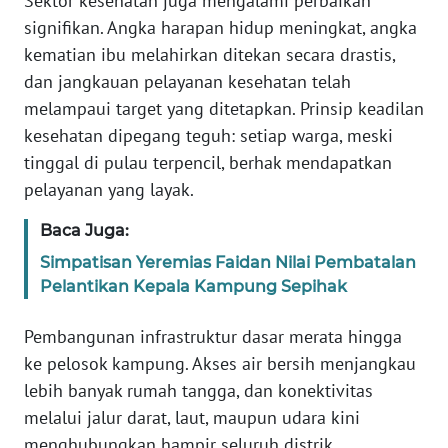
Sektor kesehatan juga mengalami perbaikan
signifikan. Angka harapan hidup meningkat, angka
WN
kematian ibu melahirkan ditekan secara drastis,
SERAMBI
dan jangkauan pelayanan kesehatan telah
melampaui target yang ditetapkan. Prinsip keadilan
WN
kesehatan dipegang teguh: setiap warga, meski
JAMBI
tinggal di pulau terpencil, berhak mendapatkan
pelayanan yang layak.
WN
SULTRA
Baca Juga:
Simpatisan Yeremias Faidan Nilai Pembatalan
WN
Pelantikan Kepala Kampung Sepihak
NTB
Pembangunan infrastruktur dasar merata hingga
WN
ke pelosok kampung. Akses air bersih menjangkau
SULTENG
lebih banyak rumah tangga, dan konektivitas
melalui jalur darat, laut, maupun udara kini
WN
SULBAR
menghubungkan hampir seluruh distrik.