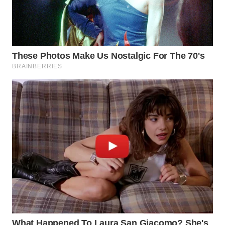
WN
TAPANULI
TENGAH
WN DELI
SERDANG
WN
TEBING
TINGGI
WN
PAKPAK
WN
KARAWANG
WN
BEKASI