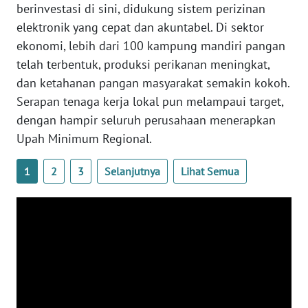
berinvestasi di sini, didukung sistem perizinan
elektronik yang cepat dan akuntabel. Di sektor
WN
NUSANTARA
ekonomi, lebih dari 100 kampung mandiri pangan
telah terbentuk, produksi perikanan meningkat,
WN
dan ketahanan pangan masyarakat semakin kokoh.
JOGJA
Serapan tenaga kerja lokal pun melampaui target,
dengan hampir seluruh perusahaan menerapkan
WN
Upah Minimum Regional.
JATIM
1
2
3
Selanjutnya
Lihat Semua
WN
BALI
WN
KALBAR
WN
KALTENG