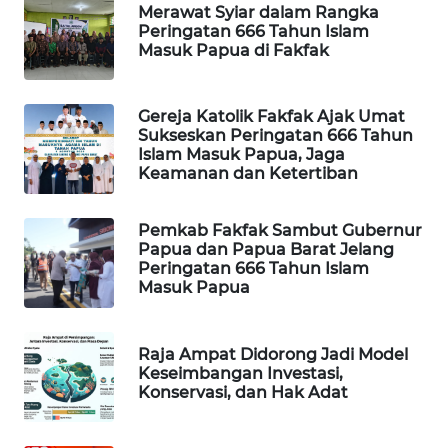
Merawat Syiar dalam Rangka
Peringatan 666 Tahun Islam
PORTAL
Masuk Papua di Fakfak
KONSUMEN
FORWAMKI
Gereja Katolik Fakfak Ajak Umat
Sukseskan Peringatan 666 Tahun
Islam Masuk Papua, Jaga
ALPERKLINAS
Keamanan dan Ketertiban
FORJASIDA
Pemkab Fakfak Sambut Gubernur
Papua dan Papua Barat Jelang
Peringatan 666 Tahun Islam
TAMBANG
Masuk Papua
NEWS
SITUNGIR
Raja Ampat Didorong Jadi Model
NEWS
Keseimbangan Investasi,
Konservasi, dan Hak Adat
SIDIKALANG
NEWS