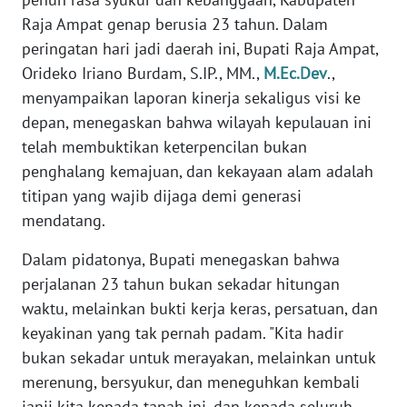
REDAKSI
Raja Ampat genap berusia 23 tahun. Dalam
peringatan hari jadi daerah ini, Bupati Raja Ampat,
KARIR
Orideko Iriano Burdam, S.IP., MM.,
M.Ec.Dev
.,
menyampaikan laporan kinerja sekaligus visi ke
DISCLAIMER
depan, menegaskan bahwa wilayah kepulauan ini
telah membuktikan keterpencilan bukan
Wahana
penghalang kemajuan, dan kekayaan alam adalah
News
Regional
titipan yang wajib dijaga demi generasi
mendatang.
WN
SUMUT
Dalam pidatonya, Bupati menegaskan bahwa
perjalanan 23 tahun bukan sekadar hitungan
WN
waktu, melainkan bukti kerja keras, persatuan, dan
JAKARTA
keyakinan yang tak pernah padam. "Kita hadir
bukan sekadar untuk merayakan, melainkan untuk
WN
merenung, bersyukur, dan meneguhkan kembali
JABAR
janji kita kepada tanah ini, dan kepada seluruh