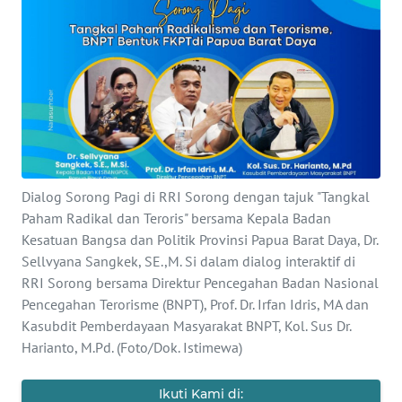
Informasi
INDEKS
BERITA
KONTAK
KAMI
INFO
Dialog Sorong Pagi di RRI Sorong dengan tajuk "Tangkal
IKLAN
Paham Radikal dan Teroris" bersama Kepala Badan
Kesatuan Bangsa dan Politik Provinsi Papua Barat Daya, Dr.
TENTANG
Sellvyana Sangkek, SE.,M. Si dalam dialog interaktif di
KAMI
RRI Sorong bersama Direktur Pencegahan Badan Nasional
Pencegahan Terorisme (BNPT), Prof. Dr. Irfan Idris, MA dan
Kasubdit Pemberdayaan Masyarakat BNPT, Kol. Sus Dr.
PEDOMAN
MEDIA
Harianto, M.Pd. (Foto/Dok. Istimewa)
SIBER
Ikuti Kami di: