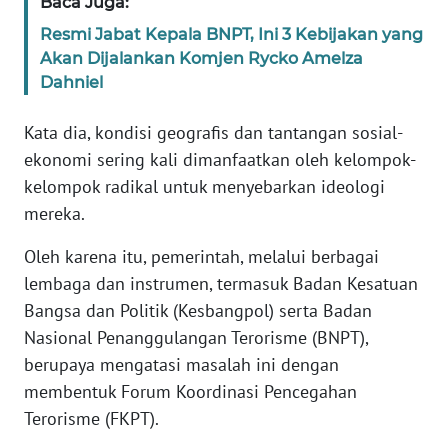
Baca Juga:
Resmi Jabat Kepala BNPT, Ini 3 Kebijakan yang
WN
Akan Dijalankan Komjen Rycko Amelza
BABEL
Dahniel
WN
Kata dia, kondisi geografis dan tantangan sosial-
SUMBAR
ekonomi sering kali dimanfaatkan oleh kelompok-
kelompok radikal untuk menyebarkan ideologi
WN
mereka.
SUMSEL
Oleh karena itu, pemerintah, melalui berbagai
WN
lembaga dan instrumen, termasuk Badan Kesatuan
BENGKULU
Bangsa dan Politik (Kesbangpol) serta Badan
Nasional Penanggulangan Terorisme (BNPT),
WN
LAMPUNG
berupaya mengatasi masalah ini dengan
membentuk Forum Koordinasi Pencegahan
WN
Terorisme (FKPT).
JATENG