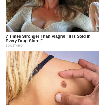
WN
INDRAMAYU
WN
KUNINGAN
WN
MAJALENGKA
WN
SUBANG
WN
SUKABUMI
WN
PURWAKARTA