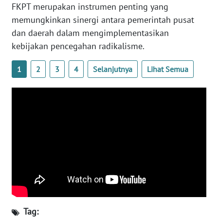
FKPT merupakan instrumen penting yang
memungkinkan sinergi antara pemerintah pusat
WN
NUSANTARA
dan daerah dalam mengimplementasikan
kebijakan pencegahan radikalisme.
WN
JOGJA
1
2
3
4
Selanjutnya
Lihat Semua
WN
JATIM
WN
BALI
WN
KALBAR
WN
KALTENG
Tag: