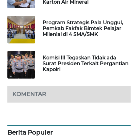
Karton Air Mineral
SIBARAGAS
NEWS
Program Strategis Pala Unggul,
Pemkab Fakfak Bimtek Pelajar
Milenial di 4 SMA/SMK
METRO
SIANTAR
NEWS
Komisi III Tegaskan Tidak ada
Surat Presiden Terkait Pergantian
METRO
Kapolri
MEDAN
NEWS
KOMENTAR
METRO
JAKARTA
NEWS
KRT
NEWS
Berita Populer