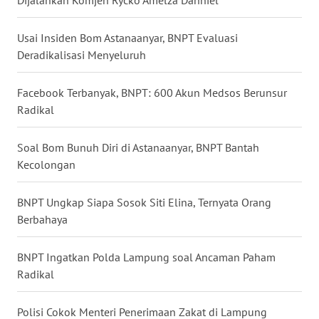
WN
Usai Insiden Bom Astanaanyar, BNPT Evaluasi
MALUKU
Deradikalisasi Menyeluruh
WN
MALUT
Facebook Terbanyak, BNPT: 600 Akun Medsos Berunsur
Radikal
WN
DAIRI
Soal Bom Bunuh Diri di Astanaanyar, BNPT Bantah
Kecolongan
WN
DANAU
BNPT Ungkap Siapa Sosok Siti Elina, Ternyata Orang
TOBA
Berbahaya
WN
BNPT Ingatkan Polda Lampung soal Ancaman Paham
NIAS
Radikal
WN
Polisi Cokok Menteri Penerimaan Zakat di Lampung
LANGKAT