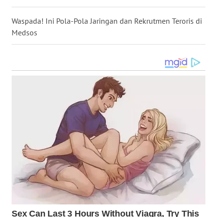
Waspada! Ini Pola-Pola Jaringan dan Rekrutmen Teroris di
WN
Medsos
TAPANULI
SELATAN
WN
TANJUNG
LESUNG
WN
KARO
WN
SIMALUNGUN
WN
LABUHANBATU