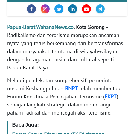
REDAKSI
KARIR
Papua-Barat.WahanaNews.co
, Kota Sorong
-
Radikalisme dan terorisme merupakan ancaman
DISCLAIMER
nyata yang terus berkembang dan bertransformasi
Wahana
dalam masyarakat, terutama di wilayah-wilayah
News
dengan keragaman sosial dan kultural seperti
Regional
Papua Barat Daya.
WN
Melalui pendekatan komprehensif, pemerintah
SUMUT
melalui Kesbangpol dan
BNPT
telah membentuk
Forum Koordinasi Pencegahan Terorisme (
FKPT
)
WN
sebagai langkah strategis dalam memerangi
JAKARTA
paham radikal dan mencegah aksi terorisme.
WN
Baca Juga:
JABAR