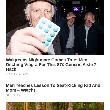
WN
BOGOR
WN
DEPOK
WN
TAPANULI
UTARA
WN
SAMOSIR
WN
PADANG
LAWAS