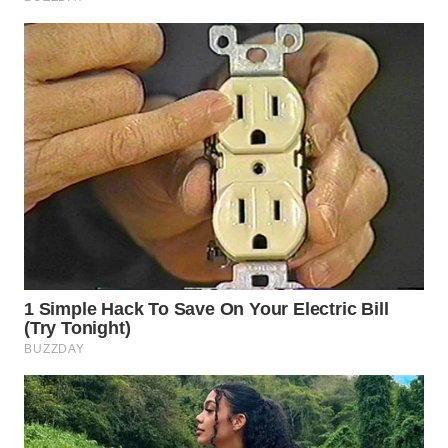
WN
NATUNA
WN
BINTAN
WN
MANDALIKA
WN
LIKUPANG
WN
LABUANBAJO
WN
BORNEO