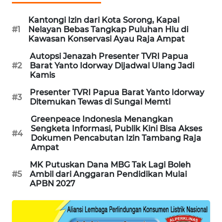
KARING
Kantongi Izin dari Kota Sorong, Kapal
NEWS
#1
Nelayan Bebas Tangkap Puluhan Hiu di
Kawasan Konservasi Ayau Raja Ampat
JURNAL
Autopsi Jenazah Presenter TVRI Papua
MARITIM
#2
Barat Yanto Idorway Dijadwal Ulang Jadi
Kamis
HUMBANG
Presenter TVRI Papua Barat Yanto Idorway
#3
NEWS
Ditemukan Tewas di Sungai Memti
Greenpeace Indonesia Menangkan
GARONGGANG
Sengketa Informasi, Publik Kini Bisa Akses
#4
NEWS
Dokumen Pencabutan Izin Tambang Raja
Ampat
FISUELRI
MK Putuskan Dana MBG Tak Lagi Boleh
ID
#5
Ambil dari Anggaran Pendidikan Mulai
APBN 2027
ENERGI
NEWS