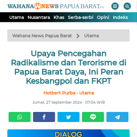
Utama
Nusantara
Khas
Serba-serbi
Opini
Indeks
WAHANA
Tutup
TV
Wahana News Papua Barat
Utama
UTAMA
Upaya Pencegahan
Radikalisme dan Terorisme di
NUSANTARA
Papua Barat Daya, Ini Peran
Kesbangpol dan FKPT
KHAS
Hotbert Purba - Utama
Jumat, 27 September 2024 - 07:04 WIB
SERBA-
SERBI
OPINI