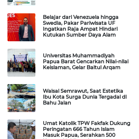
PORTAL
Belajar dari Venezuela hingga
KONSUMEN
Swedia, Pakar Pariwisata UF
Ingatkan Raja Ampat Hindari
FORWAMKI
Kutukan Sumber Daya Alam
ALPERKLINAS
Universitas Muhammadiyah
Papua Barat Gencarkan Nilai-nilai
FORJASIDA
Keislaman, Gelar Baitul Arqam
TAMBANG
NEWS
Waisai Semrawut, Saat Estetika
Ibu Kota Surga Dunia Tergadai di
Bahu Jalan
SITUNGIR
NEWS
Umat Katolik TPW Fakfak Dukung
Peringatan 666 Tahun Islam
SIDIKALANG
Masuk Papua, Serahkan 500
NEWS