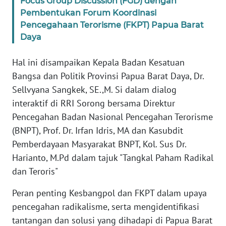
Focus Group Discussion (FGD) dengan
Pembentukan Forum Koordinasi
WN
Pencegahaan Terorisme (FKPT) Papua Barat
BANTEN
Daya
WN
Hal ini disampaikan Kepala Badan Kesatuan
NTT
Bangsa dan Politik Provinsi Papua Barat Daya, Dr.
Sellvyana Sangkek, SE.,M. Si dalam dialog
WN
KEPRI
interaktif di RRI Sorong bersama Direktur
Pencegahan Badan Nasional Pencegahan Terorisme
WN
(BNPT), Prof. Dr. Irfan Idris, MA dan Kasubdit
PAPUA
Pemberdayaan Masyarakat BNPT, Kol. Sus Dr.
Harianto, M.Pd dalam tajuk "Tangkal Paham Radikal
WN
dan Teroris"
PAPUA
BARAT
Peran penting Kesbangpol dan FKPT dalam upaya
pencegahan radikalisme, serta mengidentifikasi
WN
tantangan dan solusi yang dihadapi di Papua Barat
RIAU