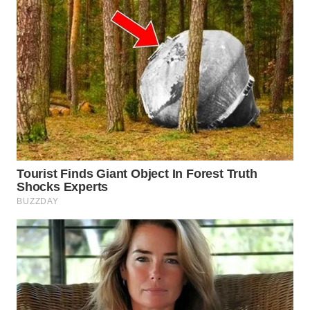
WN
SUMEDANG
WN
CIANJUR
WN
KEPULAUAN
SERIBU
WN
TANGERANG
WN
BINJAI
WN
CIREBON