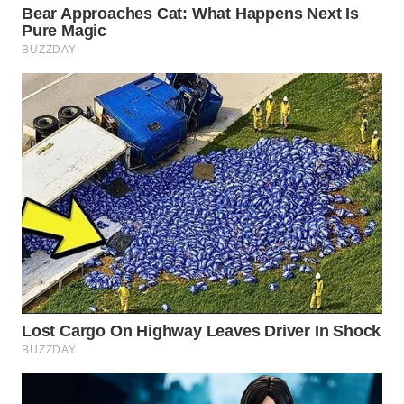
WAHANA
SPORT
WAHANA
UMKM
WAHANA
SELEB
WAHANA
PERSONA
WAHANA
OTOMOTIF
WAHANA
HEALTH