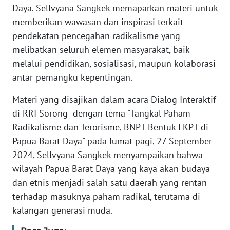
Daya. Sellvyana Sangkek memaparkan materi untuk
memberikan wawasan dan inspirasi terkait
WN
pendekatan pencegahan radikalisme yang
SERAMBI
melibatkan seluruh elemen masyarakat, baik
melalui pendidikan, sosialisasi, maupun kolaborasi
WN
JAMBI
antar-pemangku kepentingan.
Materi yang disajikan dalam acara Dialog Interaktif
WN
SULTRA
di RRI Sorong dengan tema "Tangkal Paham
Radikalisme dan Terorisme, BNPT Bentuk FKPT di
WN
Papua Barat Daya" pada Jumat pagi, 27 September
NTB
2024, Sellvyana Sangkek menyampaikan bahwa
wilayah Papua Barat Daya yang kaya akan budaya
WN
dan etnis menjadi salah satu daerah yang rentan
SULTENG
terhadap masuknya paham radikal, terutama di
kalangan generasi muda.
WN
SULBAR