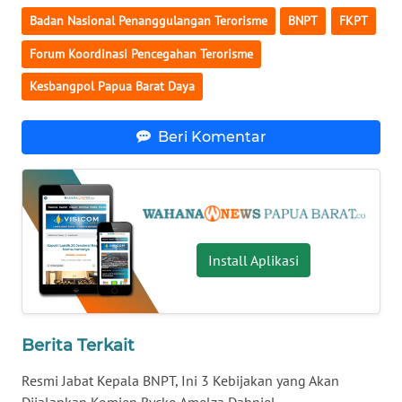
Badan Nasional Penanggulangan Terorisme
BNPT
FKPT
WN
KALTARA
Forum Koordinasi Pencegahan Terorisme
Kesbangpol Papua Barat Daya
WN
KALSEL
Beri Komentar
WN
KALTIM
WN
SULSEL
Install Aplikasi
WN
GORONTALO
Berita Terkait
WN
Resmi Jabat Kepala BNPT, Ini 3 Kebijakan yang Akan
SULUT
Dijalankan Komjen Rycko Amelza Dahniel