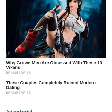
WAHANA
DESA
WISATA
LAPAK
WAHANA
Wahana
Network
KONSUMEN
LISTRIK
MASYARAKAT
KELISTRIKAN
WALINKI
ID
Advertorial