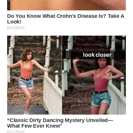
WN
PRIANGAN
TIMUR
WN
SEMARANG
WN
SOLO
WN
BOROBUDUR
WN
MADURA
WN
SURABAYA