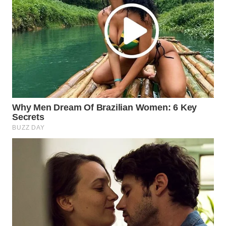
Wahana
Media
Group
WAHANA
NEWS
WAHANA
TANI
WAHANA
ADVOKAT
WAHANA
INFRASTRUKTUR
WAHANA
KONSUMEN