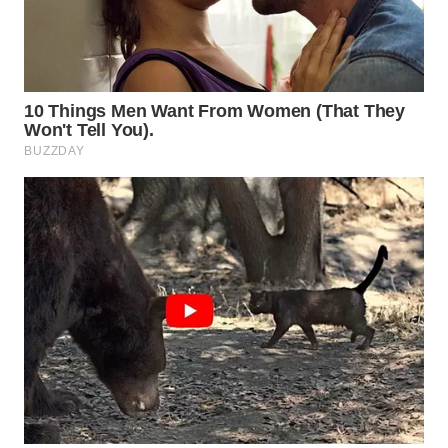
WAHANA
LISTRIK
WAHANA
TRAVEL
WAHANA
TV
WAHANANEWS
ID
WAHANANEWS
CO ID
WAHANANEWS
NET