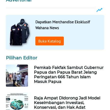
MAWAKA
ID
Dapatkan Merchandise Eksklusif
Wahana News
MARTABAT
NET
Buka Katalog
PLN
WATCH
Pilihan Editor
MKLI
Pemkab Fakfak Sambut Gubernur
Papua dan Papua Barat Jelang
Peringatan 666 Tahun Islam
LPKKI
Masuk Papua
LKKI
Raja Ampat Didorong Jadi Model
Keseimbangan Investasi,
KOPEKLIN
Konservasi, dan Hak Adat