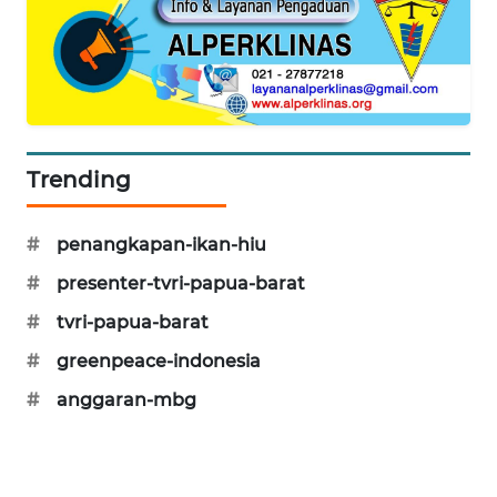
CILEUNGSI
NEWS
BERKAT
NEWS
Trending
BERAMPU
NEWS
#
penangkapan-ikan-hiu
ANUGERAH
#
presenter-tvri-papua-barat
NEWS
#
tvri-papua-barat
AKHLAK
#
greenpeace-indonesia
ID
#
anggaran-mbg
PERAPKI
NEWS