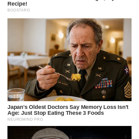
WN
TAPANULI
TENGAH
WN DELI
SERDANG
WN
TEBING
TINGGI
WN
PAKPAK
WN
KARAWANG
WN
BEKASI