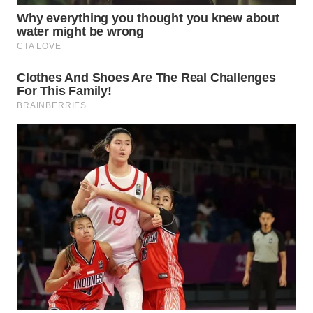
WN
INDRAMAYU
WN
KUNINGAN
WN
MAJALENGKA
WN
SUBANG
WN
SUKABUMI
WN
PURWAKARTA