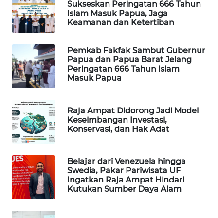
Sukseskan Peringatan 666 Tahun
Islam Masuk Papua, Jaga
WAHANA
Keamanan dan Ketertiban
LISTRIK
Pemkab Fakfak Sambut Gubernur
WAHANA
Papua dan Papua Barat Jelang
TRAVEL
Peringatan 666 Tahun Islam
Masuk Papua
WAHANA
TV
Raja Ampat Didorong Jadi Model
Keseimbangan Investasi,
Konservasi, dan Hak Adat
WAHANANEWS
ID
Belajar dari Venezuela hingga
WAHANANEWS
Swedia, Pakar Pariwisata UF
CO ID
Ingatkan Raja Ampat Hindari
Kutukan Sumber Daya Alam
WAHANANEWS
NET