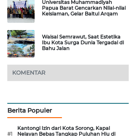
Universitas Muhammadiyah
Papua Barat Gencarkan Nilai-nilai
WAHANA
Keislaman, Gelar Baitul Arqam
SPORT
WAHANA
Waisai Semrawut, Saat Estetika
UMKM
Ibu Kota Surga Dunia Tergadai di
Bahu Jalan
WAHANA
SELEB
KOMENTAR
WAHANA
PERSONA
WAHANA
OTOMOTIF
Berita Populer
WAHANA
Kantongi Izin dari Kota Sorong, Kapal
HEALTH
#1
Nelayan Bebas Tangkap Puluhan Hiu di