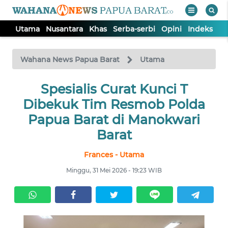
Utama
Nusantara
Khas
Serba-serbi
Opini
Indeks
WAHANA
Tutup
TV
Wahana News Papua Barat
Utama
UTAMA
Spesialis Curat Kunci T
Dibekuk Tim Resmob Polda
NUSANTARA
Papua Barat di Manokwari
Barat
KHAS
Frances - Utama
Minggu, 31 Mei 2026 - 19:23 WIB
SERBA-
SERBI
OPINI