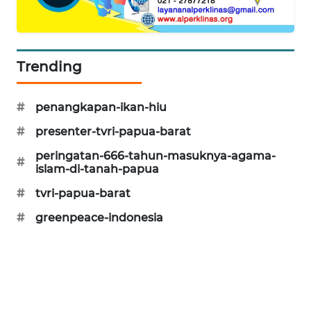
MAWAKA
ID
Trending
MARTABAT
NET
#
penangkapan-ikan-hiu
#
presenter-tvri-papua-barat
PLN
WATCH
peringatan-666-tahun-masuknya-agama-
#
islam-di-tanah-papua
MKLI
#
tvri-papua-barat
#
greenpeace-indonesia
LPKKI
LKKI
KOPEKLIN