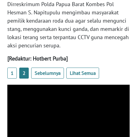
REDAKSI
Dirreskrimum Polda Papua Barat Kombes Pol
Hesman S. Napitupulu mengimbau masyarakat
KARIR
pemilik kendaraan roda dua agar selalu mengunci
stang, menggunakan kunci ganda, dan memarkir di
DISCLAIMER
lokasi terang serta terpantau CCTV guna mencegah
aksi pencurian serupa.
Wahana
News
[Redaktur: Hotbert Purba]
Regional
1
2
Sebelumnya
Lihat Semua
WN
SUMUT
WN
JAKARTA
WN
JABAR