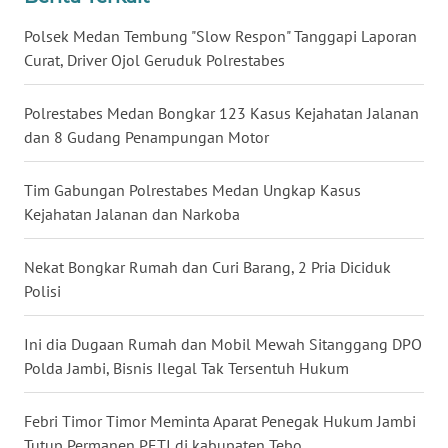
Polsek Medan Tembung "Slow Respon" Tanggapi Laporan
WN
Curat, Driver Ojol Geruduk Polrestabes
SERAMBI
Polrestabes Medan Bongkar 123 Kasus Kejahatan Jalanan
WN
dan 8 Gudang Penampungan Motor
JAMBI
Tim Gabungan Polrestabes Medan Ungkap Kasus
WN
Kejahatan Jalanan dan Narkoba
SULTRA
Nekat Bongkar Rumah dan Curi Barang, 2 Pria Diciduk
WN
Polisi
NTB
Ini dia Dugaan Rumah dan Mobil Mewah Sitanggang DPO
WN
SULTENG
Polda Jambi, Bisnis Ilegal Tak Tersentuh Hukum
WN
Febri Timor Timor Meminta Aparat Penegak Hukum Jambi
SULBAR
Tutup Permanen PETI di kabupaten Tebo