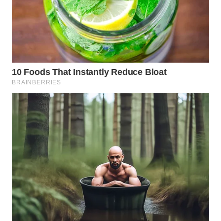
WN
SUMEDANG
WN
CIANJUR
WN
KEPULAUAN
SERIBU
WN
TANGERANG
WN
BINJAI
WN
CIREBON