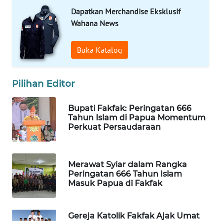
Dapatkan Merchandise Eksklusif
Wahana
Wahana News
Media
Group
Buka Katalog
WAHANA
NEWS
Pilihan Editor
WAHANA
TANI
Bupati Fakfak: Peringatan 666
Tahun Islam di Papua Momentum
Perkuat Persaudaraan
WAHANA
ADVOKAT
Merawat Syiar dalam Rangka
WAHANA
Peringatan 666 Tahun Islam
INFRASTRUKTUR
Masuk Papua di Fakfak
WAHANA
Gereja Katolik Fakfak Ajak Umat
KONSUMEN