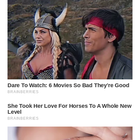
WN
TAPANULI
TENGAH
WN DELI
SERDANG
WN
TEBING
TINGGI
WN
PAKPAK
WN
KARAWANG
WN
BEKASI