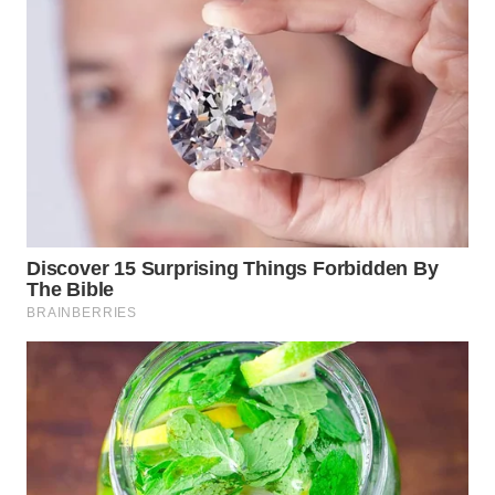
WN
BOGOR
WN
DEPOK
WN
TAPANULI
UTARA
WN
SAMOSIR
WN
PADANG
LAWAS