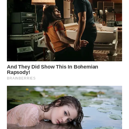
WN
NUSANTARA
WN
JOGJA
WN
JATIM
WN
BALI
WN
KALBAR
WN
KALTENG