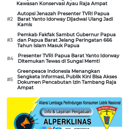
Kawasan Konservasi Ayau Raja Ampat
WAHANA
Autopsi Jenazah Presenter TVRI Papua
DESA
#2
Barat Yanto Idorway Dijadwal Ulang Jadi
WISATA
Kamis
Pemkab Fakfak Sambut Gubernur Papua
LAPAK
#3
dan Papua Barat Jelang Peringatan 666
WAHANA
Tahun Islam Masuk Papua
Presenter TVRI Papua Barat Yanto Idorway
#4
Wahana
Ditemukan Tewas di Sungai Memti
Network
Greenpeace Indonesia Menangkan
Sengketa Informasi, Publik Kini Bisa Akses
#5
KONSUMEN
Dokumen Pencabutan Izin Tambang Raja
LISTRIK
Ampat
MASYARAKAT
KELISTRIKAN
WALINKI
ID