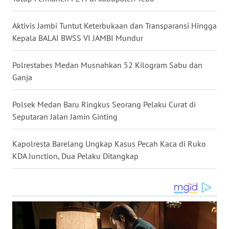
WN
Aktivis Jambi Tuntut Keterbukaan dan Transparansi Hingga
BABEL
Kepala BALAI BWSS VI JAMBI Mundur
WN
Polrestabes Medan Musnahkan 52 Kilogram Sabu dan
SUMBAR
Ganja
WN
Polsek Medan Baru Ringkus Seorang Pelaku Curat di
SUMSEL
Seputaran Jalan Jamin Ginting
WN
Kapolresta Barelang Ungkap Kasus Pecah Kaca di Ruko
BENGKULU
KDA Junction, Dua Pelaku Ditangkap
WN
LAMPUNG
WN
JATENG