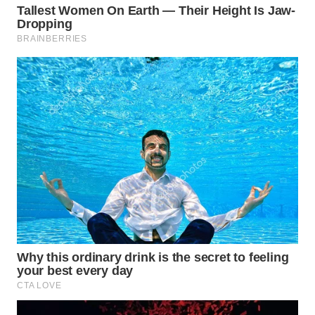
WN
PRIANGAN
TIMUR
WN
SEMARANG
WN
SOLO
WN
BOROBUDUR
WN
MADURA
WN
SURABAYA