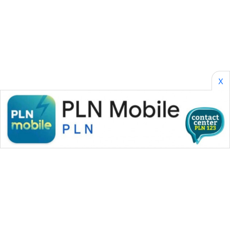
SONYA
ASA
NEWS
X