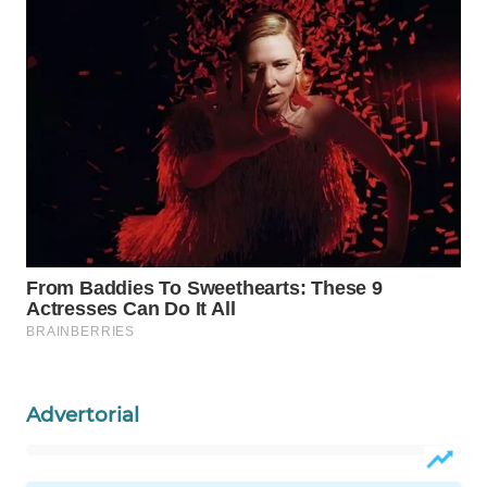
WN
NATUNA
WN
BINTAN
WN
MANDALIKA
WN
LIKUPANG
WN
LABUANBAJO
Advertorial
WN
BORNEO