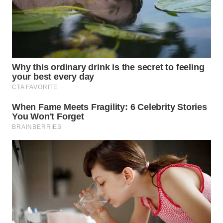
WN
KALTARA
WN
KALSEL
WN
KALTIM
WN
SULSEL
WN
GORONTALO
WN
SULUT