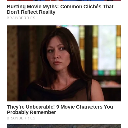
WN
TAPANULI
SELATAN
WN
TANJUNG
LESUNG
WN
KARO
WN
SIMALUNGUN
WN
LABUHANBATU