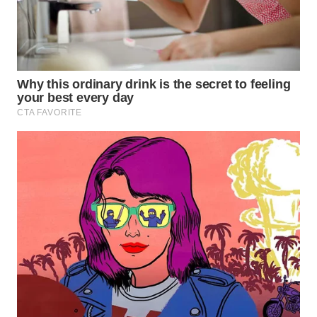
WN
MALUKU
WN
MALUT
WN
DAIRI
WN
DANAU
TOBA
WN
NIAS
WN
LANGKAT