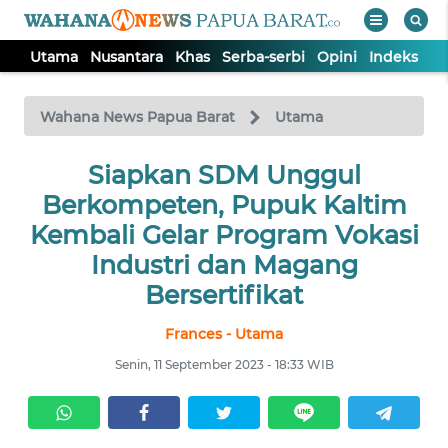
Utama
Nusantara
Khas
Serba-serbi
Opini
Indeks
WAHANA
Tutup
TV
Wahana News Papua Barat
Utama
UTAMA
Siapkan SDM Unggul
Berkompeten, Pupuk Kaltim
NUSANTARA
Kembali Gelar Program Vokasi
Industri dan Magang
KHAS
Bersertifikat
Frances - Utama
SERBA-
SERBI
Senin, 11 September 2023 - 18:33 WIB
OPINI