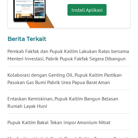
Install Aplikasi
WN
BABEL
WN
Berita Terkait
SUMBAR
Pemkab Fakfak dan Pupuk Kaltim Lakukan Ratas bersama
Menteri Investasi, Pabrik Pupuk Fakfak Segera Dibangun
WN
SUMSEL
Kolaborasi dengan Genting Oil, Pupuk Kaltim Pastikan
Pasokan Gas Bumi Pabrik Urea Papua Barat Aman
WN
BENGKULU
Entaskan Kemiskinan, Pupuk Kaltim Bangun Belasan
WN
Rumah Layak Huni
LAMPUNG
Pupuk Kaltim Bakal Tekan Impor Amonium Nitrat
WN
JATENG