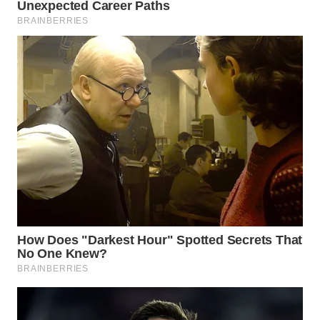
WN
PRIANGAN
TIMUR
WN
SEMARANG
WN
SOLO
WN
BOROBUDUR
WN
MADURA
WN
SURABAYA