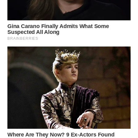
WN
INDRAMAYU
WN
KUNINGAN
WN
MAJALENGKA
WN
SUBANG
WN
SUKABUMI
WN
PURWAKARTA