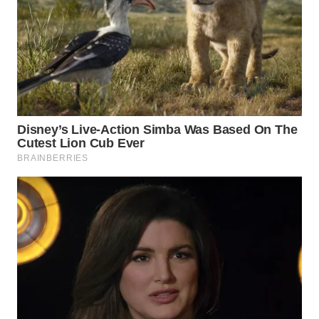
WN
SUMEDANG
WN
CIANJUR
WN
KEPULAUAN
SERIBU
WN
TANGERANG
WN
BINJAI
WN
CIREBON