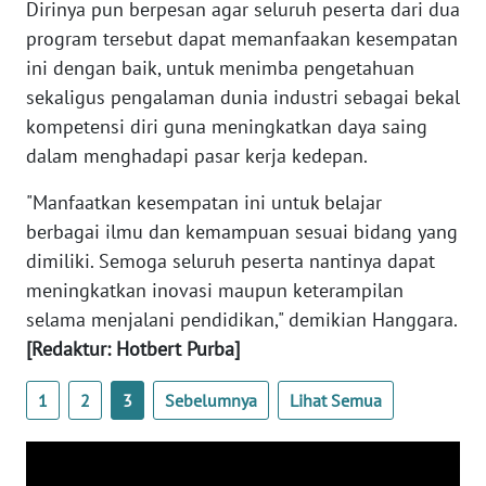
Dirinya pun berpesan agar seluruh peserta dari dua
WN
program tersebut dapat memanfaakan kesempatan
BANTEN
ini dengan baik, untuk menimba pengetahuan
sekaligus pengalaman dunia industri sebagai bekal
WN
kompetensi diri guna meningkatkan daya saing
NTT
dalam menghadapi pasar kerja kedepan.
WN
"Manfaatkan kesempatan ini untuk belajar
KEPRI
berbagai ilmu dan kemampuan sesuai bidang yang
dimiliki. Semoga seluruh peserta nantinya dapat
WN
meningkatkan inovasi maupun keterampilan
PAPUA
selama menjalani pendidikan," demikian Hanggara.
[Redaktur: Hotbert Purba]
WN
PAPUA
1
2
3
Sebelumnya
Lihat Semua
BARAT
WN
RIAU