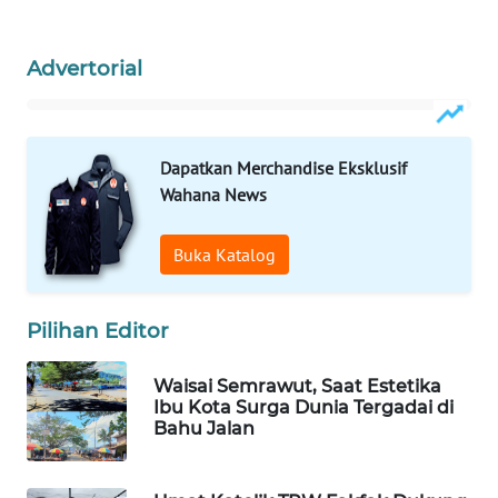
WAHANA
Advertorial
SPORT
WAHANA
UMKM
Dapatkan Merchandise Eksklusif
Wahana News
WAHANA
SELEB
Buka Katalog
WAHANA
PERSONA
Pilihan Editor
WAHANA
Waisai Semrawut, Saat Estetika
OTOMOTIF
Ibu Kota Surga Dunia Tergadai di
Bahu Jalan
WAHANA
HEALTH