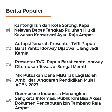
PORTAL
Berita Populer
KONSUMEN
Kantongi Izin dari Kota Sorong, Kapal
FORWAMKI
#1
Nelayan Bebas Tangkap Puluhan Hiu di
Kawasan Konservasi Ayau Raja Ampat
ALPERKLINAS
Autopsi Jenazah Presenter TVRI Papua
#2
Barat Yanto Idorway Dijadwal Ulang Jadi
Kamis
FORJASIDA
Presenter TVRI Papua Barat Yanto Idorway
#3
Ditemukan Tewas di Sungai Memti
TAMBANG
NEWS
MK Putuskan Dana MBG Tak Lagi Boleh
#4
Ambil dari Anggaran Pendidikan Mulai
APBN 2027
SITUNGIR
NEWS
Greenpeace Indonesia Menangkan
Sengketa Informasi, Publik Kini Bisa Akses
#5
Dokumen Pencabutan Izin Tambang Raja
SIDIKALANG
Ampat
NEWS