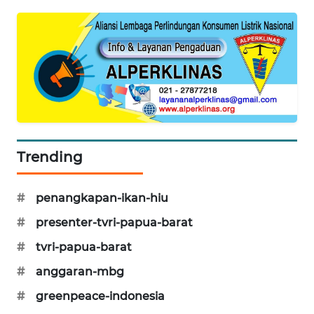
SIBARAGAS
NEWS
METRO
SIANTAR
NEWS
METRO
Trending
MEDAN
NEWS
#
penangkapan-ikan-hiu
METRO
#
presenter-tvri-papua-barat
JAKARTA
NEWS
#
tvri-papua-barat
#
anggaran-mbg
KRT
#
greenpeace-indonesia
NEWS