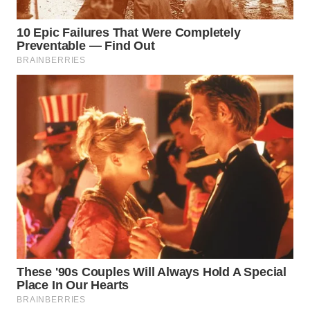
WAHANA
LISTRIK
WAHANA
TRAVEL
WAHANA
TV
WAHANANEWS
ID
WAHANANEWS
CO ID
WAHANANEWS
NET