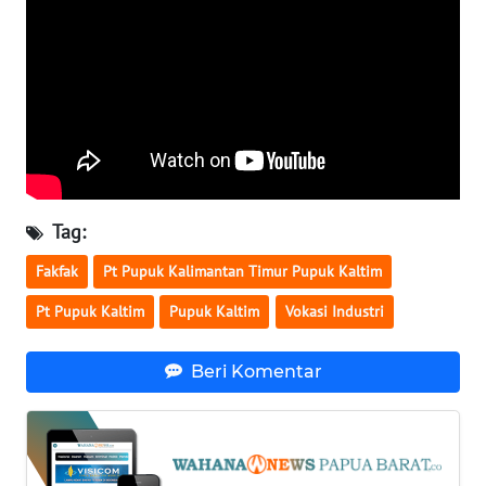
WN
SERAMBI
WN
JAMBI
WN
Tag:
SULTRA
Fakfak
Pt Pupuk Kalimantan Timur Pupuk Kaltim
WN
Pt Pupuk Kaltim
Pupuk Kaltim
Vokasi Industri
NTB
Beri Komentar
WN
SULTENG
WN
SULBAR