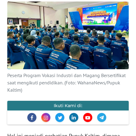
Informasi
INDEKS
BERITA
KONTAK
KAMI
INFO
IKLAN
Peserta Program Vokasi Industri dan Magang Bersertifikat
saat mengikuti pendidikan. (Foto: WahanaNews/Pupuk
TENTANG
Kaltim)
KAMI
Ikuti Kami di:
PEDOMAN
MEDIA
SIBER
Hal ini menjadi perhatian Pupuk Kaltim, dimana