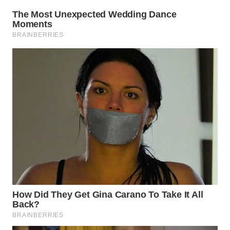
WN
TAPANULI
TENGAH
WN DELI
SERDANG
WN
TEBING
TINGGI
WN
PAKPAK
WN
KARAWANG
WN
BEKASI