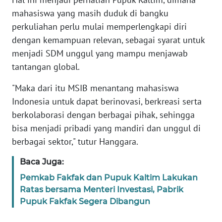
REDAKSI
mahasiswa yang masih duduk di bangku
perkuliahan perlu mulai memperlengkapi diri
KARIR
dengan kemampuan relevan, sebagai syarat untuk
menjadi SDM unggul yang mampu menjawab
DISCLAIMER
tantangan global.
Wahana
"Maka dari itu MSIB menantang mahasiswa
News
Indonesia untuk dapat berinovasi, berkreasi serta
Regional
berkolaborasi dengan berbagai pihak, sehingga
bisa menjadi pribadi yang mandiri dan unggul di
WN
SUMUT
berbagai sektor," tutur Hanggara.
Baca Juga:
WN
JAKARTA
Pemkab Fakfak dan Pupuk Kaltim Lakukan
Ratas bersama Menteri Investasi, Pabrik
Pupuk Fakfak Segera Dibangun
WN
JABAR