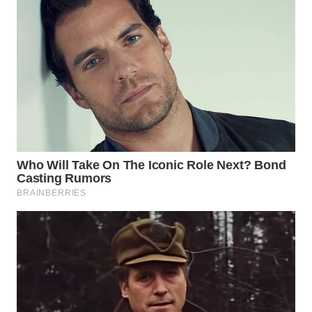
WN
KALTARA
WN
KALSEL
WN
KALTIM
WN
SULSEL
WN
GORONTALO
WN
SULUT