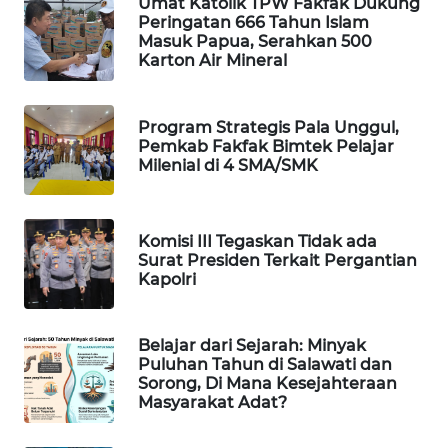
Umat Katolik TPW Fakfak Dukung
Peringatan 666 Tahun Islam
WAHANA
Masuk Papua, Serahkan 500
DESA
Karton Air Mineral
WISATA
Program Strategis Pala Unggul,
LAPAK
Pemkab Fakfak Bimtek Pelajar
WAHANA
Milenial di 4 SMA/SMK
Wahana
Network
Komisi III Tegaskan Tidak ada
Surat Presiden Terkait Pergantian
KONSUMEN
Kapolri
LISTRIK
Belajar dari Sejarah: Minyak
MASYARAKAT
Puluhan Tahun di Salawati dan
KELISTRIKAN
Sorong, Di Mana Kesejahteraan
Masyarakat Adat?
WALINKI
ID