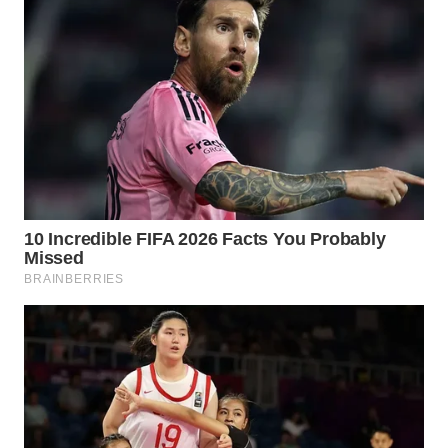
WN
NATUNA
WN
BINTAN
WN
MANDALIKA
WN
LIKUPANG
WN
LABUANBAJO
WN
BORNEO