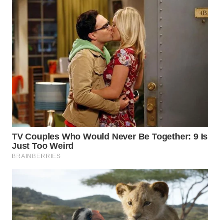
WN
BOGOR
WN
DEPOK
WN
TAPANULI
UTARA
WN
SAMOSIR
WN
PADANG
LAWAS