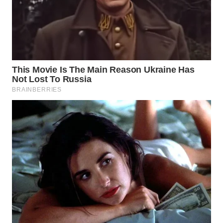
WN
MALUKU
WN
MALUT
WN
DAIRI
WN
DANAU
TOBA
WN
NIAS
WN
LANGKAT