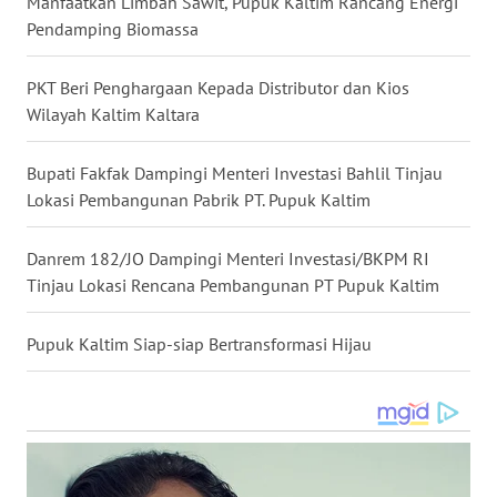
Manfaatkan Limbah Sawit, Pupuk Kaltim Rancang Energi
Pendamping Biomassa
WN
NUSANTARA
PKT Beri Penghargaan Kepada Distributor dan Kios
Wilayah Kaltim Kaltara
WN
JOGJA
Bupati Fakfak Dampingi Menteri Investasi Bahlil Tinjau
Lokasi Pembangunan Pabrik PT. Pupuk Kaltim
WN
JATIM
Danrem 182/JO Dampingi Menteri Investasi/BKPM RI
Tinjau Lokasi Rencana Pembangunan PT Pupuk Kaltim
WN
BALI
Pupuk Kaltim Siap-siap Bertransformasi Hijau
WN
KALBAR
WN
KALTENG