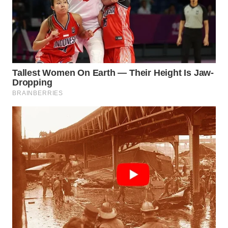
Wahana
Media
Group
WAHANA
NEWS
WAHANA
TANI
WAHANA
ADVOKAT
WAHANA
INFRASTRUKTUR
WAHANA
KONSUMEN