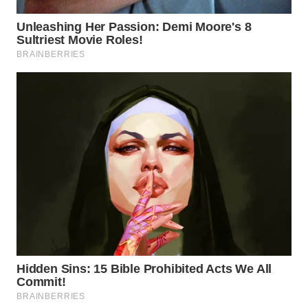
WN
TAPANULI
SELATAN
WN
TANJUNG
LESUNG
WN
KARO
WN
SIMALUNGUN
WN
LABUHANBATU