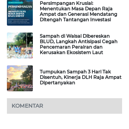
Persimpangan Krusial:
Menentukan Masa Depan Raja
Ampat dan Generasi Mendatang
MAWAKA
Ditengah Tantangan Investasi
ID
MARTABAT
Sampah di Waisai Dibereskan
BLUD, Langkah Antisipasi Cegah
NET
Pencemaran Perairan dan
Kerusakan Ekosistem Laut
PLN
WATCH
Tumpukan Sampah 3 Hari Tak
Disentuh, Kinerja DLH Raja Ampat
MKLI
Dipertanyakan
LPKKI
KOMENTAR
LKKI
KOPEKLIN