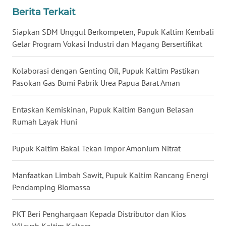
Berita Terkait
WN
KALTARA
Siapkan SDM Unggul Berkompeten, Pupuk Kaltim Kembali
Gelar Program Vokasi Industri dan Magang Bersertifikat
WN
KALSEL
Kolaborasi dengan Genting Oil, Pupuk Kaltim Pastikan
Pasokan Gas Bumi Pabrik Urea Papua Barat Aman
WN
KALTIM
Entaskan Kemiskinan, Pupuk Kaltim Bangun Belasan
Rumah Layak Huni
WN
SULSEL
Pupuk Kaltim Bakal Tekan Impor Amonium Nitrat
WN
Manfaatkan Limbah Sawit, Pupuk Kaltim Rancang Energi
GORONTALO
Pendamping Biomassa
WN
PKT Beri Penghargaan Kepada Distributor dan Kios
SULUT