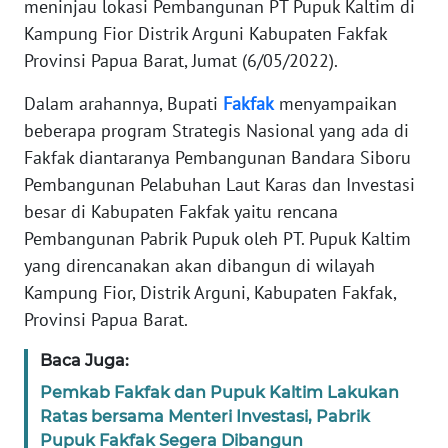
meninjau lokasi Pembangunan PT Pupuk Kaltim di
REDAKSI
Kampung Fior Distrik Arguni Kabupaten Fakfak
Provinsi Papua Barat, Jumat (6/05/2022).
KARIR
Dalam arahannya, Bupati
Fakfak
menyampaikan
DISCLAIMER
beberapa program Strategis Nasional yang ada di
Fakfak diantaranya Pembangunan Bandara Siboru
Wahana
Pembangunan Pelabuhan Laut Karas dan Investasi
News
Regional
besar di Kabupaten Fakfak yaitu rencana
Pembangunan Pabrik Pupuk oleh PT. Pupuk Kaltim
WN
yang direncanakan akan dibangun di wilayah
SUMUT
Kampung Fior, Distrik Arguni, Kabupaten Fakfak,
Provinsi Papua Barat.
WN
JAKARTA
Baca Juga:
Pemkab Fakfak dan Pupuk Kaltim Lakukan
WN
Ratas bersama Menteri Investasi, Pabrik
JABAR
Pupuk Fakfak Segera Dibangun