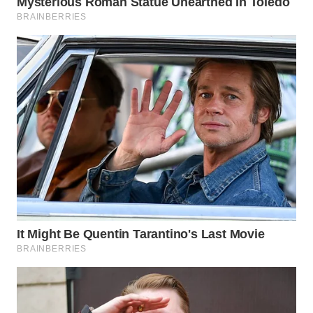
WAHANA
LISTRIK
WAHANA
TRAVEL
WAHANA
TV
WAHANANEWS
ID
WAHANANEWS
CO ID
WAHANANEWS
NET