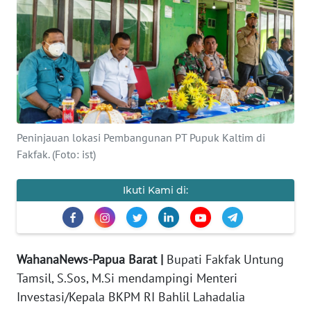
Informasi
INDEKS
BERITA
KONTAK
KAMI
Peninjauan lokasi Pembangunan PT Pupuk Kaltim di
INFO
Fakfak. (Foto: ist)
IKLAN
Ikuti Kami di:
TENTANG
KAMI
PEDOMAN
WahanaNews-Papua Barat |
Bupati Fakfak Untung
MEDIA
Tamsil, S.Sos, M.Si mendampingi Menteri
SIBER
Investasi/Kepala BKPM RI Bahlil Lahadalia