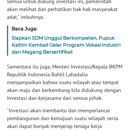
semua untuk dukung investasi ini, pemerintah
akan melihat dan perhatikan hak-hak masyarakat
WN
adat," imbuhnya.
SERAMBI
Baca Juga:
WN
Siapkan SDM Unggul Berkompeten, Pupuk
JAMBI
Kaltim Kembali Gelar Program Vokasi Industri
dan Magang Bersertifikat
WN
SULTRA
Sementara itu juga, Menteri Investasi/Kepala BKPM
Republik Indonesia Bahlil Lahadalia
WN
menyampaikan bahwa suatu wilayah atau tempat
NTB
akan maju dan berkembang bila didukung dengan
Investasi dan kerjasama dari semua pihak.
WN
SULTENG
"Investasi akan membantu dan memperlancar
pembangunan dan kemajuan suatu wilayah serta
WN
akan dapat banyak menyerap tenaga kerja
SULBAR