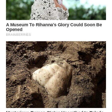
Wahana
Media
Group
WAHANA
NEWS
WAHANA
TANI
WAHANA
ADVOKAT
WAHANA
INFRASTRUKTUR
WAHANA
KONSUMEN