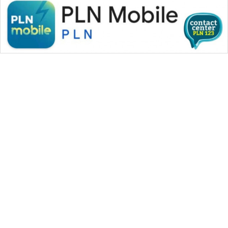
WAHANA MEDIA GROUP
|
|
|
WAHANA NEWS co
WAHANA TANI
WAHANA ADVOKAT
|
|
WAHANA INFRASTRUKTUR
WAHANA KONSUMEN
|
|
|
WAHANA LISTRIK
WAHANA TRAVEL
WAHANA TV
|
|
|
WAHANANEWS id
WAHANANEWS CO ID
WAHANANEWS NET