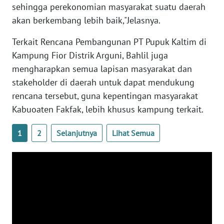
sehingga perekonomian masyarakat suatu daerah
akan berkembang lebih baik,"Jelasnya.
WN
BABEL
Terkait Rencana Pembangunan PT Pupuk Kaltim di
Kampung Fior Distrik Arguni, Bahlil juga
WN
mengharapkan semua lapisan masyarakat dan
SUMBAR
stakeholder di daerah untuk dapat mendukung
rencana tersebut, guna kepentingan masyarakat
WN
SUMSEL
Kabuoaten Fakfak, lebih khusus kampung terkait.
1
2
Selanjutnya
Lihat Semua
WN
BENGKULU
WN
LAMPUNG
WN
JATENG