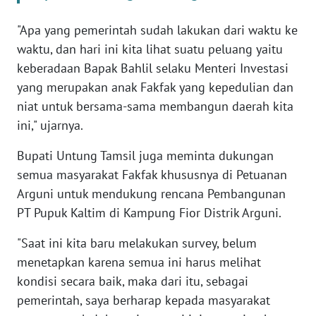
WN
"Apa yang pemerintah sudah lakukan dari waktu ke
BANTEN
waktu, dan hari ini kita lihat suatu peluang yaitu
keberadaan Bapak Bahlil selaku Menteri Investasi
WN
yang merupakan anak Fakfak yang kepedulian dan
NTT
niat untuk bersama-sama membangun daerah kita
ini," ujarnya.
WN
KEPRI
Bupati Untung Tamsil juga meminta dukungan
semua masyarakat Fakfak khususnya di Petuanan
WN
Arguni untuk mendukung rencana Pembangunan
PAPUA
PT Pupuk Kaltim di Kampung Fior Distrik Arguni.
WN
"Saat ini kita baru melakukan survey, belum
PAPUA
menetapkan karena semua ini harus melihat
BARAT
kondisi secara baik, maka dari itu, sebagai
WN
pemerintah, saya berharap kepada masyarakat
RIAU