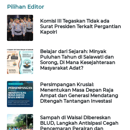
Pilihan Editor
MAWAKA
ID
Komisi III Tegaskan Tidak ada
Surat Presiden Terkait Pergantian
Kapolri
MARTABAT
NET
Belajar dari Sejarah: Minyak
Puluhan Tahun di Salawati dan
PLN
Sorong, Di Mana Kesejahteraan
WATCH
Masyarakat Adat?
MKLI
Persimpangan Krusial:
Menentukan Masa Depan Raja
LPKKI
Ampat dan Generasi Mendatang
Ditengah Tantangan Investasi
LKKI
Sampah di Waisai Dibereskan
BLUD, Langkah Antisipasi Cegah
KOPEKLIN
Pencemaran Perairan dan