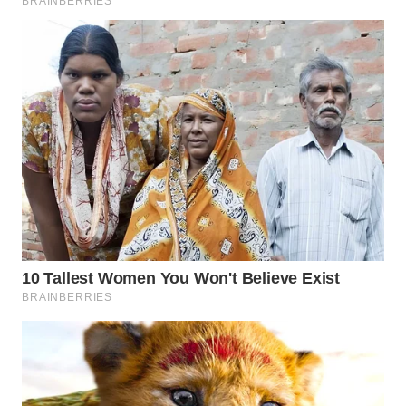
WN
TAPANULI
TENGAH
WN DELI
SERDANG
WN
TEBING
TINGGI
WN
PAKPAK
WN
KARAWANG
WN
BEKASI