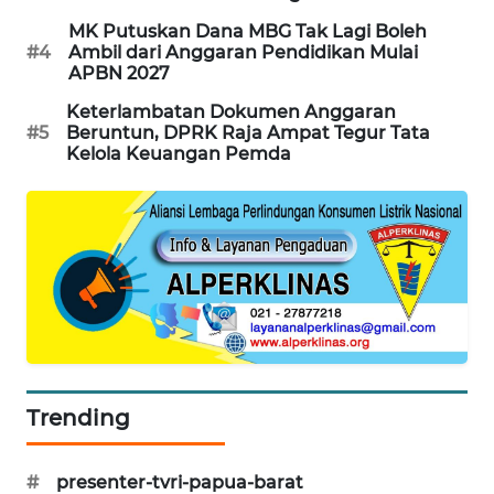
MK Putuskan Dana MBG Tak Lagi Boleh
KARING
#4
Ambil dari Anggaran Pendidikan Mulai
NEWS
APBN 2027
Keterlambatan Dokumen Anggaran
JURNAL
#5
Beruntun, DPRK Raja Ampat Tegur Tata
MARITIM
Kelola Keuangan Pemda
HUMBANG
NEWS
GARONGGANG
NEWS
FISUELRI
ID
Trending
ENERGI
NEWS
#
presenter-tvri-papua-barat