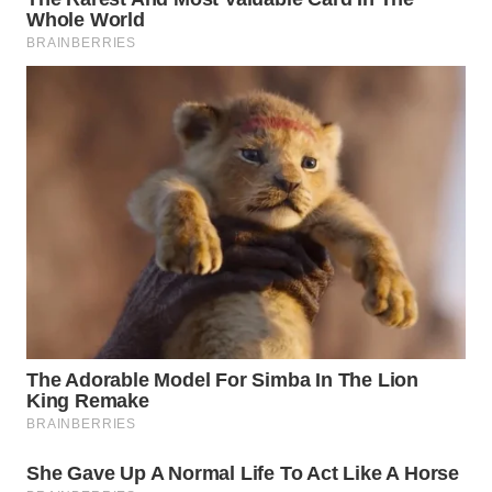
WN
INDRAMAYU
WN
KUNINGAN
WN
MAJALENGKA
WN
SUBANG
WN
SUKABUMI
WN
PURWAKARTA