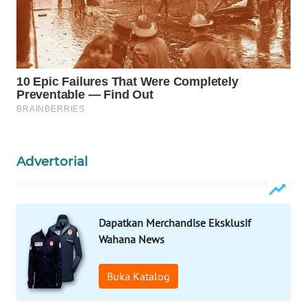
WAHANA
DESA
WISATA
LAPAK
WAHANA
Wahana
Network
Advertorial
KONSUMEN
LISTRIK
Dapatkan Merchandise Eksklusif
Wahana News
MASYARAKAT
KELISTRIKAN
Buka Katalog
WALINKI
ID