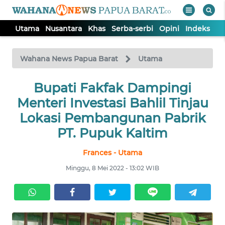
Utama
Nusantara
Khas
Serba-serbi
Opini
Indeks
WAHANA
Tutup
TV
Wahana News Papua Barat
Utama
UTAMA
Bupati Fakfak Dampingi
Menteri Investasi Bahlil Tinjau
NUSANTARA
Lokasi Pembangunan Pabrik
PT. Pupuk Kaltim
KHAS
Frances - Utama
Minggu, 8 Mei 2022 - 13:02 WIB
SERBA-
SERBI
OPINI