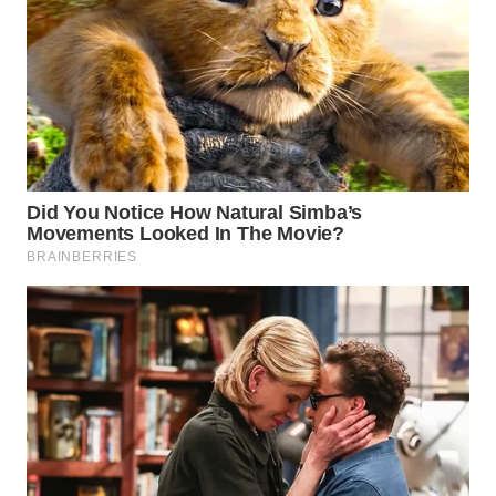
WN
BOGOR
WN
DEPOK
WN
TAPANULI
UTARA
WN
SAMOSIR
WN
PADANG
LAWAS