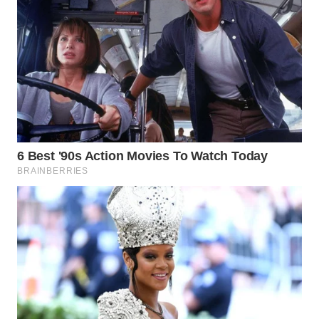
WN
NATUNA
WN
BINTAN
WN
MANDALIKA
WN
LIKUPANG
WN
LABUANBAJO
WN
BORNEO