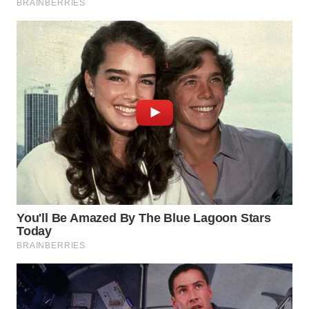
WN
PRIANGAN
TIMUR
WN
SEMARANG
WN
SOLO
WN
BOROBUDUR
WN
MADURA
WN
SURABAYA