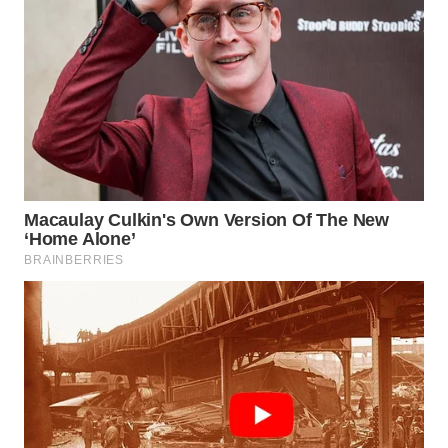
WAHANA
SPORT
WAHANA
UMKM
WAHANA
SELEB
WAHANA
PERSONA
WAHANA
OTOMOTIF
WAHANA
HEALTH