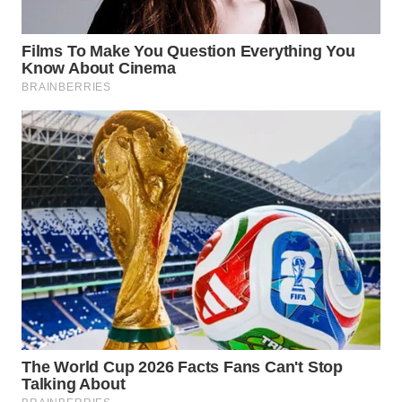
WN
TAPANULI
SELATAN
WN
TANJUNG
LESUNG
WN
KARO
WN
SIMALUNGUN
WN
LABUHANBATU