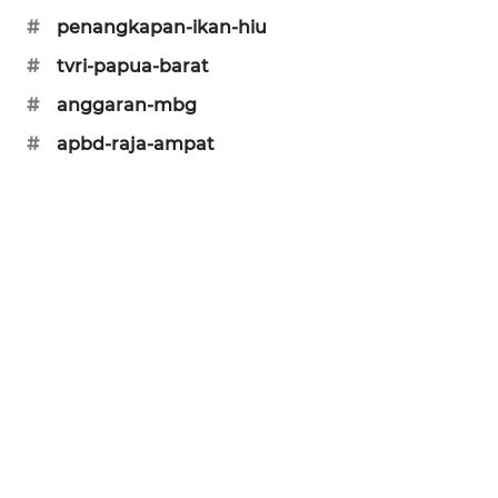
#
penangkapan-ikan-hiu
CILEUNGSI
NEWS
#
tvri-papua-barat
#
anggaran-mbg
BERKAT
NEWS
#
apbd-raja-ampat
BERAMPU
NEWS
ANUGERAH
NEWS
AKHLAK
ID
PERAPKI
NEWS