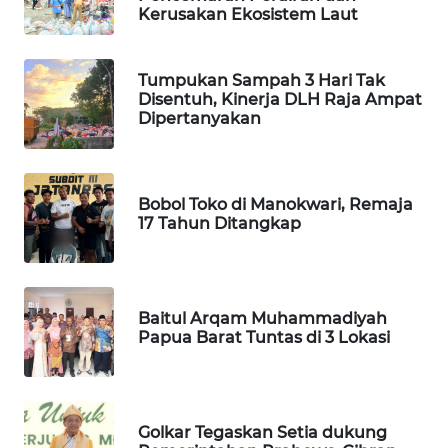
Kerusakan Ekosistem Laut
PORTAL
KONSUMEN
Tumpukan Sampah 3 Hari Tak
Disentuh, Kinerja DLH Raja Ampat
FORWAMKI
Dipertanyakan
ALPERKLINAS
Bobol Toko di Manokwari, Remaja
FORJASIDA
17 Tahun Ditangkap
TAMBANG
NEWS
Baitul Arqam Muhammadiyah
Papua Barat Tuntas di 3 Lokasi
SITUNGIR
NEWS
SIDIKALANG
Golkar Tegaskan Setia dukung
NEWS