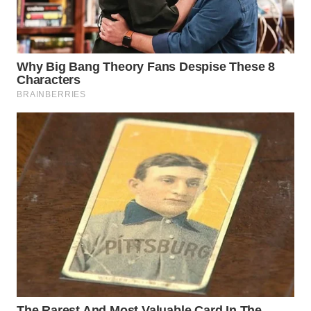
WN
SUMEDANG
WN
CIANJUR
WN
KEPULAUAN
SERIBU
WN
TANGERANG
WN
BINJAI
WN
CIREBON