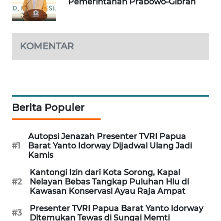
Pemerintahan Prabowo-Gibran
SIBARAGAS
NEWS
KOMENTAR
METRO
SIANTAR
NEWS
METRO
Berita Populer
MEDAN
NEWS
Autopsi Jenazah Presenter TVRI Papua
#1
Barat Yanto Idorway Dijadwal Ulang Jadi
METRO
Kamis
JAKARTA
Kantongi Izin dari Kota Sorong, Kapal
NEWS
#2
Nelayan Bebas Tangkap Puluhan Hiu di
Kawasan Konservasi Ayau Raja Ampat
KRT
Presenter TVRI Papua Barat Yanto Idorway
NEWS
#3
Ditemukan Tewas di Sungai Memti