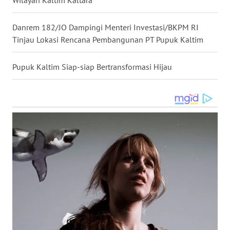
Wilayah Kaltim Kaltara
WN
Danrem 182/JO Dampingi Menteri Investasi/BKPM RI
MALUKU
Tinjau Lokasi Rencana Pembangunan PT Pupuk Kaltim
WN
MALUT
Pupuk Kaltim Siap-siap Bertransformasi Hijau
WN
DAIRI
WN
DANAU
TOBA
WN
NIAS
WN
LANGKAT