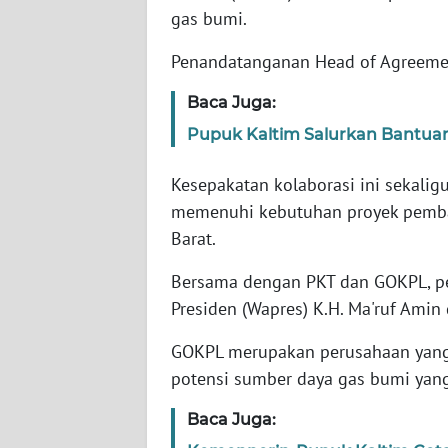
WN
gas bumi.
BANTEN
Penandatanganan Head of Agreement
WN
Baca Juga:
NTT
Pupuk Kaltim Salurkan Bantuan
WN
KEPRI
Kesepakatan kolaborasi ini sekal
memenuhi kebutuhan proyek pemba
WN
Barat.
PAPUA
Bersama dengan PKT dan GOKPL, pen
WN
Presiden (Wapres) K.H. Ma'ruf Amin 
PAPUA
BARAT
GOKPL merupakan perusahaan yang 
potensi sumber daya gas bumi yan
WN
Baca Juga:
RIAU