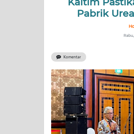
Kaltim Pasti
Pabrik Ure
INDEKS
BERITA
Ho
KONTAK
Rabu,
KAMI
Komentar
INFO
IKLAN
TENTANG
KAMI
PEDOMAN
MEDIA
SIBER
REDAKSI