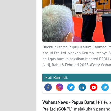
KARIR
DISCLAIMER
Wahana
News
Regional
Direktur Utama Pupuk Kaltim Rahmad Pr
Kasuri Pte. Ltd. Ngakan Ketut Nurcahya 
WN
beli gas bumi disaksikan Menteri ESDM A
SUMUT
[kiri], Rabu 8 Februari 2023. (Foto: Wah
WN
Ikuti Kami di:
JAKARTA
WN
JABAR
WahanaNews - Papua Barat |
PT Pup
Pte Ltd (GOKPL) melakukan penanda