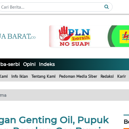
ba-serbi
Opini
Indeks
Kami
Info Iklan
Tentang Kami
Pedoman Media Siber
Redaksi
Karir
ama
gan Genting Oil, Pupuk
B