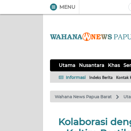
MENU
WAHANA
Tutup
TV
UTAMA
NUSANTARA
Utama
Nusantara
Khas
Ser
KHAS
Informasi
Indeks Berita
Kontak 
SERBA-
Wahana News Papua Barat
Ut
SERBI
OPINI
Kolaborasi den
Informasi