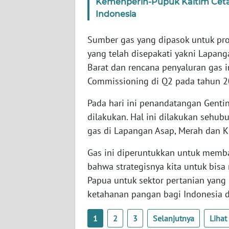
Kemenperin-Pupuk Kaltim Ceta
WN
Indonesia
SERAMBI
Sumber gas yang dipasok untuk pr
WN
yang telah disepakati yakni Lapang
JAMBI
Barat dan rencana penyaluran gas i
Commissioning di Q2 pada tahun 2
WN
SULTRA
Pada hari ini penandatangan Genti
dilakukan. Hal ini dilakukan seh
WN
gas di Lapangan Asap, Merah dan K
NTB
Gas ini diperuntukkan untuk memba
WN
bahwa strategisnya kita untuk bis
SULTENG
Papua untuk sektor pertanian yan
ketahanan pangan bagi Indonesia 
WN
SULBAR
1
2
3
Selanjutnya
Liha