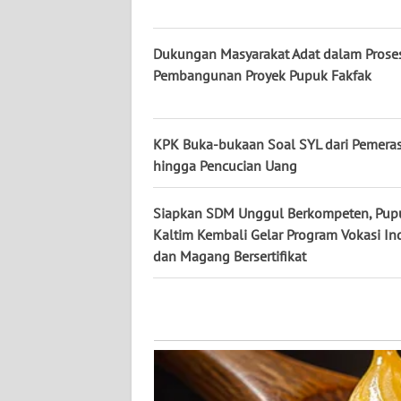
WN
KALTARA
Dukungan Masyarakat Adat dalam Prose
Pembangunan Proyek Pupuk Fakfak
WN
KALSEL
KPK Buka-bukaan Soal SYL dari Pemera
WN
KALTIM
hingga Pencucian Uang
WN
Siapkan SDM Unggul Berkompeten, Pup
SULSEL
Kaltim Kembali Gelar Program Vokasi Ind
dan Magang Bersertifikat
WN
GORONTALO
WN
SULUT