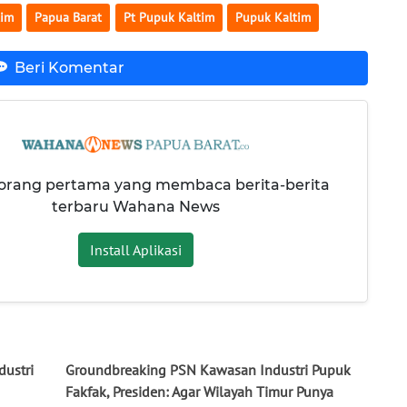
tim
Papua Barat
Pt Pupuk Kaltim
Pupuk Kaltim
Beri Komentar
 orang pertama yang membaca berita-berita
terbaru Wahana News
Install Aplikasi
ustri
Groundbreaking PSN Kawasan Industri Pupuk
Fakfak, Presiden: Agar Wilayah Timur Punya