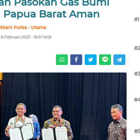
kan Pasokan Gas Bumi
a Papua Barat Aman
#1
tbert Purba - Utama
 8 Februari 2023 - 18:51 WIB
#
#
#
#