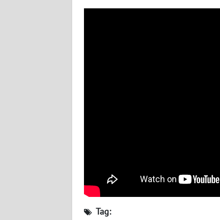
WN
BABEL
WN
SUMBAR
WN
SUMSEL
WN
BENGKULU
WN
LAMPUNG
WN
JATENG
Tag: