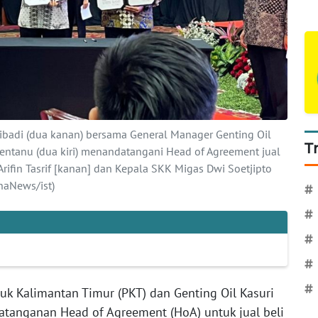
ibadi (dua kanan) bersama General Manager Genting Oil
T
Sentanu (dua kiri) menandatangani Head of Agreement jual
rifin Tasrif [kanan] dan Kepala SKK Migas Dwi Soetjipto
anaNews/ist)
#
#
#
#
#
uk Kalimantan Timur (PKT) dan Genting Oil Kasuri
tanganan Head of Agreement (HoA) untuk jual beli