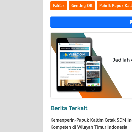
WN
Fakfak
Genting Oil
Pabrik Pupuk Kal
NUSANTARA
WN
JOGJA
WN
JATIM
Jadilah
WN
BALI
WN
KALBAR
Berita Terkait
WN
Kemenperin-Pupuk Kaltim Cetak SDM Ind
KALTENG
Kompeten di Wilayah Timur Indonesia