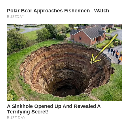
WN
PRIANGAN
TIMUR
WN
SEMARANG
WN
SOLO
WN
BOROBUDUR
WN
MADURA
WN
SURABAYA