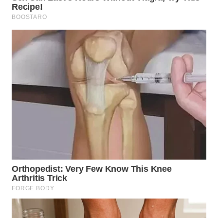
WN
TAPANULI
TENGAH
WN DELI
SERDANG
WN
TEBING
TINGGI
WN
PAKPAK
WN
KARAWANG
WN
BEKASI