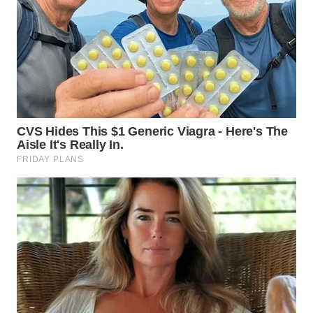
WN
MALUKU
WN
MALUT
WN
DAIRI
WN
DANAU
TOBA
WN
NIAS
WN
LANGKAT