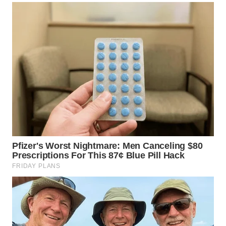
WN
KALTARA
WN
KALSEL
WN
KALTIM
WN
SULSEL
WN
GORONTALO
WN
SULUT