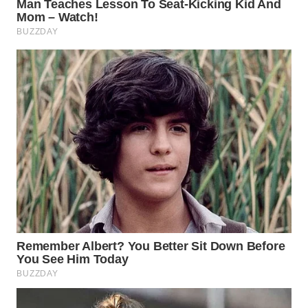
WN
NATUNA
WN
BINTAN
WN
MANDALIKA
WN
LIKUPANG
WN
LABUANBAJO
WN
BORNEO