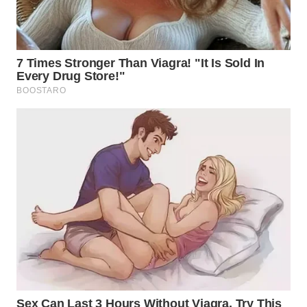
WN
TAPANULI
SELATAN
WN
TANJUNG
LESUNG
WN
KARO
WN
SIMALUNGUN
WN
LABUHANBATU