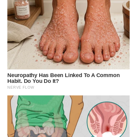
WN
BOGOR
WN
DEPOK
WN
TAPANULI
UTARA
WN
SAMOSIR
WN
PADANG
LAWAS