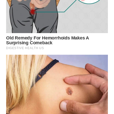
WN
SUMEDANG
WN
CIANJUR
WN
KEPULAUAN
SERIBU
WN
TANGERANG
WN
BINJAI
WN
CIREBON