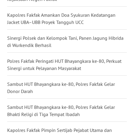
WN
Kapolres Fakfak Amankan Doa Syukuran Kedatangan
BABEL
Jacket UBA–UBB Proyek Tangguh UCC
WN
Sinergi Polsek dan Kelompok Tani, Panen Jagung Hibrida
SUMBAR
di Wurkendik Berhasil
WN
Polres Fakfak Peringati HUT Bhayangkara ke-80, Perkuat
SUMSEL
Sinergi untuk Pelayanan Masyarakat
WN
Sambut HUT Bhayangkara ke-80, Polres Fakfak Gelar
BENGKULU
Donor Darah
WN
Sambut HUT Bhayangkara ke-80, Polres Fakfak Gelar
LAMPUNG
Bhakti Religi di Tiga Tempat Ibadah
WN
Kapolres Fakfak Pimpin Sertijab Pejabat Utama dan
JATENG