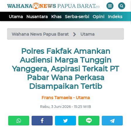
Utama
Nusantara
Khas
Serba-serbi
Opini
Indeks
WAHANA
Tutup
TV
Wahana News Papua Barat
Utama
UTAMA
Polres Fakfak Amankan
Audiensi Marga Tunggin
NUSANTARA
Yanggera, Aspirasi Terkait PT
Pabar Wana Perkasa
KHAS
Disampaikan Tertib
Frans Tamaela - Utama
SERBA-
SERBI
Rabu, 3 Juni 2026 - 15:25 WIB
OPINI