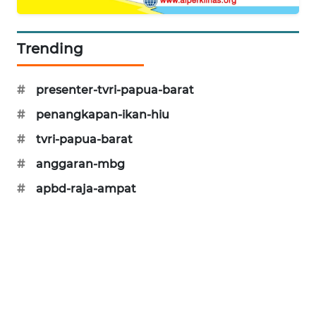
PORTAL
KONSUMEN
Trending
FORWAMKI
#
presenter-tvri-papua-barat
#
penangkapan-ikan-hiu
ALPERKLINAS
#
tvri-papua-barat
FORJASIDA
#
anggaran-mbg
#
apbd-raja-ampat
TAMBANG
NEWS
SITUNGIR
NEWS
SIDIKALANG
NEWS