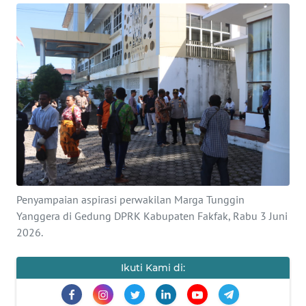
Informasi
INDEKS
BERITA
KONTAK
KAMI
INFO
IKLAN
TENTANG
Penyampaian aspirasi perwakilan Marga Tunggin
KAMI
Yanggera di Gedung DPRK Kabupaten Fakfak, Rabu 3 Juni
2026.
PEDOMAN
MEDIA
Ikuti Kami di:
SIBER