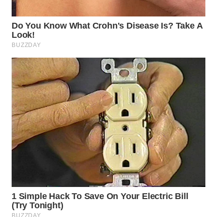
WN
INDRAMAYU
WN
KUNINGAN
WN
MAJALENGKA
WN
SUBANG
WN
SUKABUMI
WN
PURWAKARTA