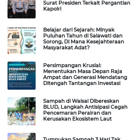
Surat Presiden Terkait Pergantian
Kapolri
WAHANA
SPORT
Belajar dari Sejarah: Minyak
Puluhan Tahun di Salawati dan
WAHANA
Sorong, Di Mana Kesejahteraan
UMKM
Masyarakat Adat?
WAHANA
Persimpangan Krusial:
SELEB
Menentukan Masa Depan Raja
Ampat dan Generasi Mendatang
WAHANA
Ditengah Tantangan Investasi
PERSONA
Sampah di Waisai Dibereskan
WAHANA
BLUD, Langkah Antisipasi Cegah
OTOMOTIF
Pencemaran Perairan dan
Kerusakan Ekosistem Laut
WAHANA
HEALTH
Tumpukan Sampah 3 Hari Tak