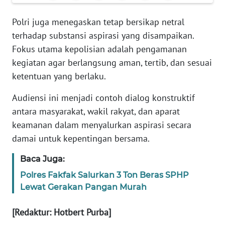
REDAKSI
Polri juga menegaskan tetap bersikap netral
KARIR
terhadap substansi aspirasi yang disampaikan.
Fokus utama kepolisian adalah pengamanan
DISCLAIMER
kegiatan agar berlangsung aman, tertib, dan sesuai
ketentuan yang berlaku.
Wahana
News
Audiensi ini menjadi contoh dialog konstruktif
Regional
antara masyarakat, wakil rakyat, dan aparat
keamanan dalam menyalurkan aspirasi secara
WN
damai untuk kepentingan bersama.
SUMUT
Baca Juga:
WN
Polres Fakfak Salurkan 3 Ton Beras SPHP
JAKARTA
Lewat Gerakan Pangan Murah
WN
[Redaktur: Hotbert Purba]
JABAR