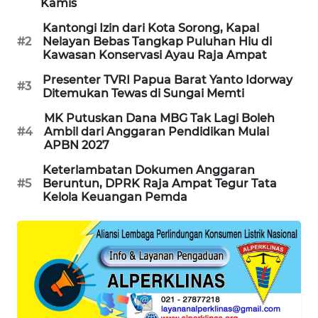
Kamis
Kantongi Izin dari Kota Sorong, Kapal
MAWAKA
#2
Nelayan Bebas Tangkap Puluhan Hiu di
ID
Kawasan Konservasi Ayau Raja Ampat
Presenter TVRI Papua Barat Yanto Idorway
#3
MARTABAT
Ditemukan Tewas di Sungai Memti
NET
MK Putuskan Dana MBG Tak Lagi Boleh
#4
Ambil dari Anggaran Pendidikan Mulai
PLN
APBN 2027
WATCH
Keterlambatan Dokumen Anggaran
#5
Beruntun, DPRK Raja Ampat Tegur Tata
MKLI
Kelola Keuangan Pemda
LPKKI
LKKI
KOPEKLIN