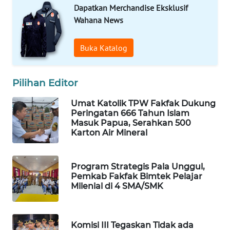
Dapatkan Merchandise Eksklusif
Wahana News
WAHANA
LISTRIK
Buka Katalog
WAHANA
TRAVEL
Pilihan Editor
WAHANA
Umat Katolik TPW Fakfak Dukung
TV
Peringatan 666 Tahun Islam
Masuk Papua, Serahkan 500
Karton Air Mineral
WAHANANEWS
ID
Program Strategis Pala Unggul,
WAHANANEWS
Pemkab Fakfak Bimtek Pelajar
CO ID
Milenial di 4 SMA/SMK
WAHANANEWS
NET
Komisi III Tegaskan Tidak ada