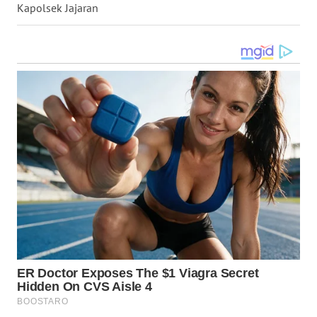
Kapolsek Jajaran
WN
NUSANTARA
WN
JOGJA
WN
JATIM
WN
BALI
WN
KALBAR
WN
KALTENG