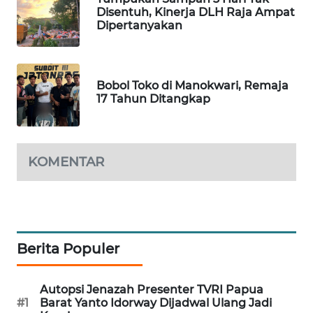
Disentuh, Kinerja DLH Raja Ampat
Dipertanyakan
WAHANA
DESA
WISATA
Bobol Toko di Manokwari, Remaja
LAPAK
17 Tahun Ditangkap
WAHANA
Wahana
Network
KOMENTAR
KONSUMEN
LISTRIK
MASYARAKAT
Berita Populer
KELISTRIKAN
Autopsi Jenazah Presenter TVRI Papua
WALINKI
#1
Barat Yanto Idorway Dijadwal Ulang Jadi
ID