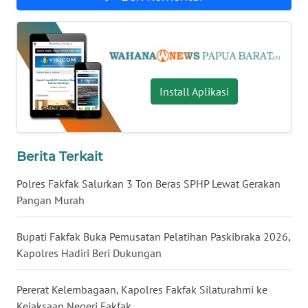
WN
SERAMBI
WN
Install Aplikasi
JAMBI
WN
SULTRA
Berita Terkait
Polres Fakfak Salurkan 3 Ton Beras SPHP Lewat Gerakan
WN
Pangan Murah
NTB
Bupati Fakfak Buka Pemusatan Pelatihan Paskibraka 2026,
WN
SULTENG
Kapolres Hadiri Beri Dukungan
WN
Pererat Kelembagaan, Kapolres Fakfak Silaturahmi ke
SULBAR
Kejaksaan Negeri Fakfak