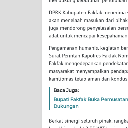
mendukung kebutuhan pendidikan 
WN
DPRK Kabupaten Fakfak menerima s
SERAMBI
akan menelaah masukan dari pihak
juga mendorong penyelesaian pers
WN
JAMBI
adat untuk mencapai kesepahaman
Pengamanan humanis, kegiatan ber
WN
Surat Perintah Kapolres Fakfak Nomo
SULTRA
Fakfak mengedepankan pendekatan 
masyarakat menyampaikan pendapat
WN
NTB
kamtibmas tetap aman dan kondusi
Baca Juga:
WN
SULTENG
Bupati Fakfak Buka Pemusatan P
Dukungan
WN
SULBAR
Berkat sinergi seluruh pihak, rang