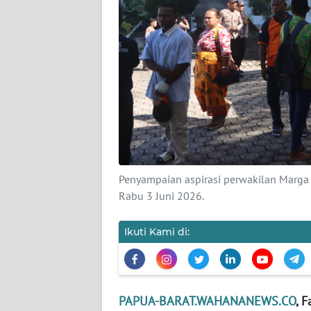
KARIR
DISCLAIMER
Wahana
News
Regional
WN
SUMUT
Penyampaian aspirasi perwakilan Marga
Rabu 3 Juni 2026.
WN
JAKARTA
Ikuti Kami di:
WN
JABAR
PAPUA-BARAT.WAHANANEWS.CO
, 