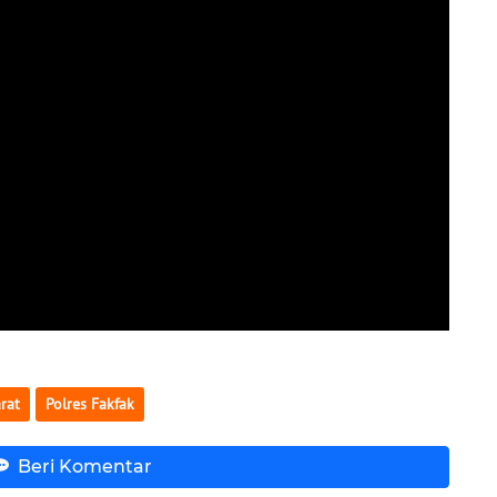
rat
Polres Fakfak
Beri Komentar