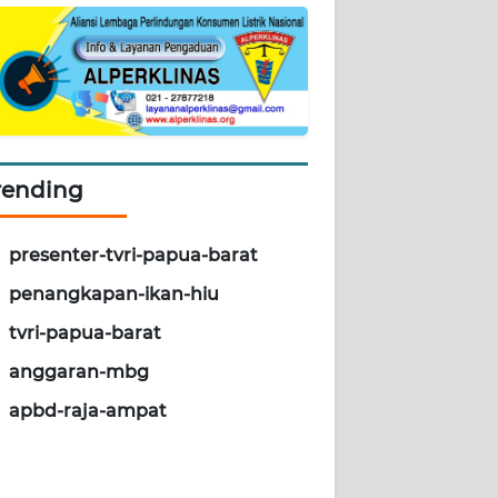
rending
presenter-tvri-papua-barat
penangkapan-ikan-hiu
tvri-papua-barat
anggaran-mbg
apbd-raja-ampat