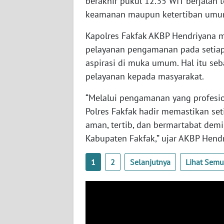
berakhir pukul 12.35 WIT berjalan 
WN
keamanan maupun ketertiban umum
BABEL
Kapolres Fakfak AKBP Hendriyana 
WN
pelayanan pengamanan pada setiap
SUMBAR
aspirasi di muka umum. Hal itu se
pelayanan kepada masyarakat.
WN
SUMSEL
“Melalui pengamanan yang profesion
Polres Fakfak hadir memastikan se
WN
aman, tertib, dan bermartabat demi
BENGKULU
Kabupaten Fakfak,” ujar AKBP Hendr
WN
1
2
Selanjutnya
Lihat Sem
LAMPUNG
WN
JATENG