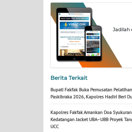
WN
KALTARA
WN
Jadilah
KALSEL
WN
KALTIM
WN
SULSEL
Berita Terkait
Bupati Fakfak Buka Pemusatan Pelatiha
WN
Paskibraka 2026, Kapolres Hadiri Beri 
GORONTALO
Kapolres Fakfak Amankan Doa Syukuran
WN
SULUT
Kedatangan Jacket UBA–UBB Proyek Ta
UCC