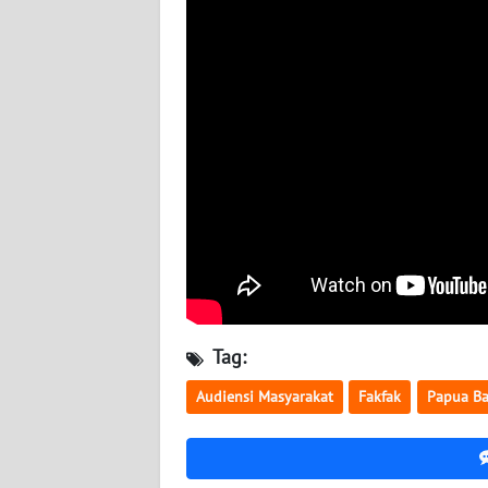
WN
NUSANTARA
WN
JOGJA
WN
JATIM
WN
BALI
WN
Tag:
KALBAR
Audiensi Masyarakat
Fakfak
Papua Ba
WN
KALTENG