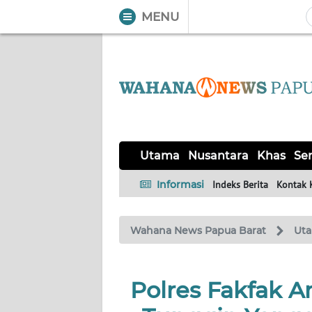
MENU
WAHANA
Tutup
TV
UTAMA
NUSANTARA
Utama
Nusantara
Khas
Ser
KHAS
Informasi
Indeks Berita
Kontak 
SERBA-
Wahana News Papua Barat
Ut
SERBI
OPINI
Polres Fakfak 
Informasi