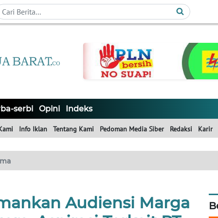
ba-serbi
Opini
Indeks
Kami
Info Iklan
Tentang Kami
Pedoman Media Siber
Redaksi
Karir
ama
Amankan Audiensi Marga
B