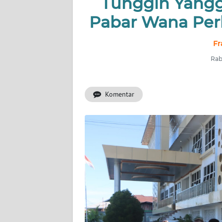
Tunggin Yangge
Pabar Wana Per
INDEKS
BERITA
Fr
KONTAK
Rab
KAMI
Komentar
INFO
IKLAN
TENTANG
KAMI
PEDOMAN
MEDIA
SIBER
REDAKSI