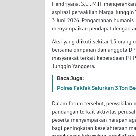
WN
Hendriyana, S.E., M.H. mengerahk
BANTEN
aspirasi perwakilan Marga Tunggin
3 Juni 2026. Pengamanan humanis 
WN
menyampaikan pendapat dengan am
NTT
Aksi yang diikuti sekitar 15 orang
WN
bersama pimpinan dan anggota D
KEPRI
masyarakat terkait keberadaan PT P
Tunggin Yanggera.
WN
PAPUA
Baca Juga:
Polres Fakfak Salurkan 3 Ton 
WN
PAPUA
Dalam forum tersebut, perwakilan 
BARAT
pandangan terkait aktivitas perusa
peserta menyampaikan harapan aga
WN
bagi peningkatan kesejahteraan m
RIAU