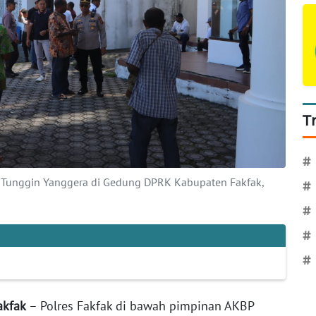
T
#
 Tunggin Yanggera di Gedung DPRK Kabupaten Fakfak,
#
#
#
#
Fakfak
– Polres Fakfak di bawah pimpinan AKBP