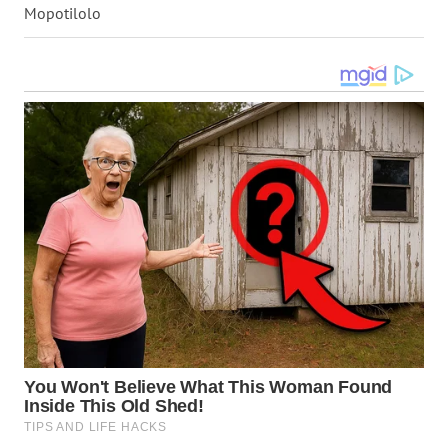
Mopotilolo
WN
MALUKU
WN
MALUT
WN
DAIRI
WN
DANAU
TOBA
WN
NIAS
WN
LANGKAT