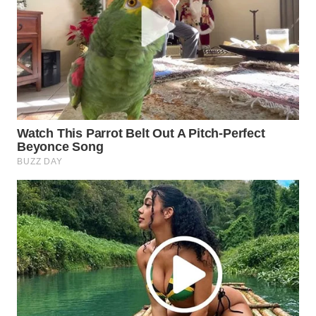
Wahana
Media
Group
WAHANA
NEWS
WAHANA
TANI
WAHANA
ADVOKAT
WAHANA
INFRASTRUKTUR
WAHANA
KONSUMEN