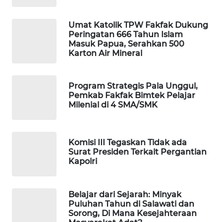
WAHANA
Umat Katolik TPW Fakfak Dukung
DESA
Peringatan 666 Tahun Islam
WISATA
Masuk Papua, Serahkan 500
Karton Air Mineral
LAPAK
WAHANA
Program Strategis Pala Unggul,
Pemkab Fakfak Bimtek Pelajar
Wahana
Milenial di 4 SMA/SMK
Network
KONSUMEN
Komisi III Tegaskan Tidak ada
LISTRIK
Surat Presiden Terkait Pergantian
Kapolri
MASYARAKAT
KELISTRIKAN
Belajar dari Sejarah: Minyak
Puluhan Tahun di Salawati dan
WALINKI
Sorong, Di Mana Kesejahteraan
ID