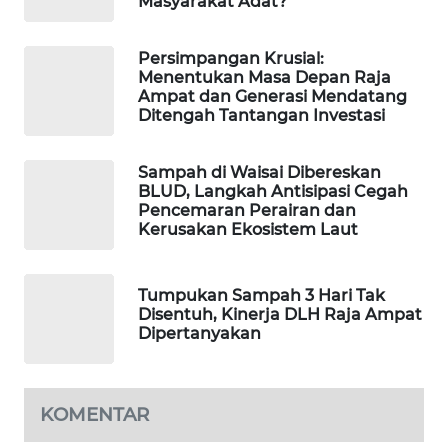
Masyarakat Adat?
MAWAKA
Persimpangan Krusial:
ID
Menentukan Masa Depan Raja
Ampat dan Generasi Mendatang
Ditengah Tantangan Investasi
MARTABAT
NET
Sampah di Waisai Dibereskan
BLUD, Langkah Antisipasi Cegah
PLN
Pencemaran Perairan dan
WATCH
Kerusakan Ekosistem Laut
MKLI
Tumpukan Sampah 3 Hari Tak
Disentuh, Kinerja DLH Raja Ampat
LPKKI
Dipertanyakan
LKKI
KOMENTAR
KOPEKLIN