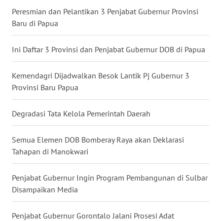
Peresmian dan Pelantikan 3 Penjabat Gubernur Provinsi
WN
Baru di Papua
KALTARA
Ini Daftar 3 Provinsi dan Penjabat Gubernur DOB di Papua
WN
KALSEL
Kemendagri Dijadwalkan Besok Lantik Pj Gubernur 3
Provinsi Baru Papua
WN
KALTIM
Degradasi Tata Kelola Pemerintah Daerah
WN
SULSEL
Semua Elemen DOB Bomberay Raya akan Deklarasi
Tahapan di Manokwari
WN
GORONTALO
Penjabat Gubernur Ingin Program Pembangunan di Sulbar
Disampaikan Media
WN
SULUT
Penjabat Gubernur Gorontalo Jalani Prosesi Adat