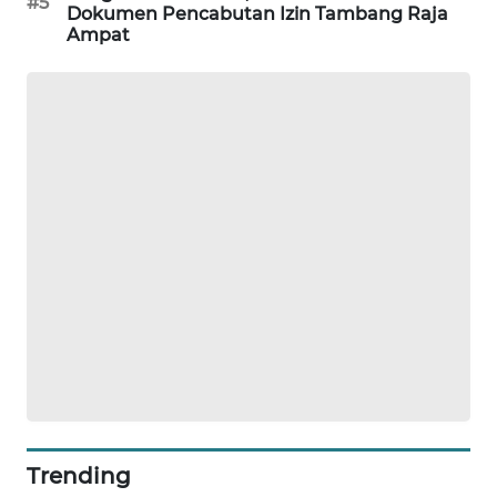
#5
Dokumen Pencabutan Izin Tambang Raja
Ampat
SIBARAGAS
NEWS
METRO
SIANTAR
NEWS
METRO
MEDAN
NEWS
METRO
JAKARTA
NEWS
KRT
NEWS
Trending