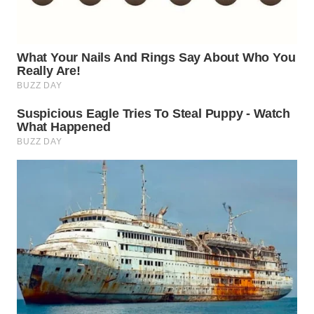
WN
SUMEDANG
WN
CIANJUR
WN
KEPULAUAN
SERIBU
WN
TANGERANG
WN
BINJAI
WN
CIREBON