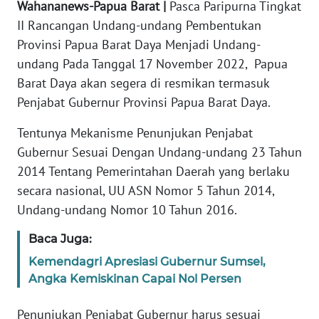
Wahananews-Papua Barat |
Pasca Paripurna Tingkat
REDAKSI
II Rancangan Undang-undang Pembentukan
Provinsi Papua Barat Daya Menjadi Undang-
KARIR
undang Pada Tanggal 17 November 2022, Papua
Barat Daya akan segera di resmikan termasuk
DISCLAIMER
Penjabat Gubernur Provinsi Papua Barat Daya.
Wahana
Tentunya Mekanisme Penunjukan Penjabat
News
Regional
Gubernur Sesuai Dengan Undang-undang 23 Tahun
2014 Tentang Pemerintahan Daerah yang berlaku
WN
secara nasional, UU ASN Nomor 5 Tahun 2014,
SUMUT
Undang-undang Nomor 10 Tahun 2016.
WN
Baca Juga:
JAKARTA
Kemendagri Apresiasi Gubernur Sumsel,
Angka Kemiskinan Capai Nol Persen
WN
JABAR
Penunjukan Penjabat Gubernur harus sesuai