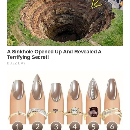
WN
BOGOR
WN
DEPOK
WN
TAPANULI
UTARA
WN
SAMOSIR
WN
PADANG
LAWAS