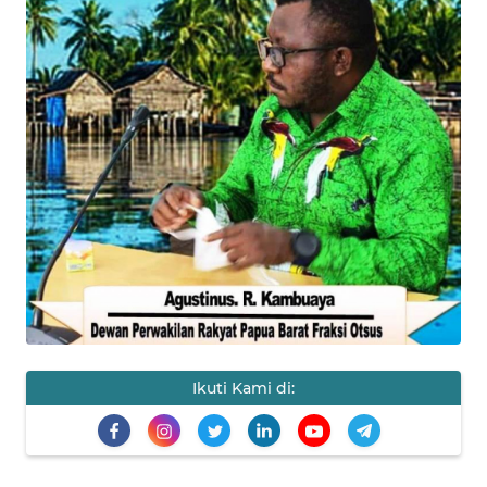
Informasi
INDEKS
BERITA
KONTAK
KAMI
INFO
IKLAN
TENTANG
KAMI
Ikuti Kami di:
PEDOMAN
MEDIA
SIBER