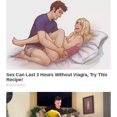
WN
NATUNA
WN
BINTAN
WN
MANDALIKA
WN
LIKUPANG
WN
LABUANBAJO
WN
BORNEO