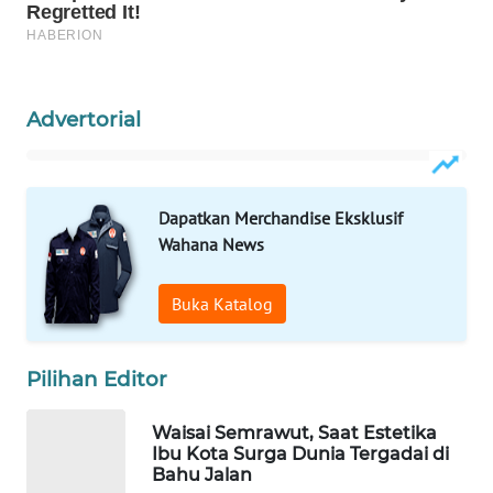
WAHANA
SPORT
Advertorial
WAHANA
UMKM
WAHANA
Dapatkan Merchandise Eksklusif
SELEB
Wahana News
WAHANA
Buka Katalog
PERSONA
WAHANA
Pilihan Editor
OTOMOTIF
Waisai Semrawut, Saat Estetika
WAHANA
Ibu Kota Surga Dunia Tergadai di
Bahu Jalan
HEALTH