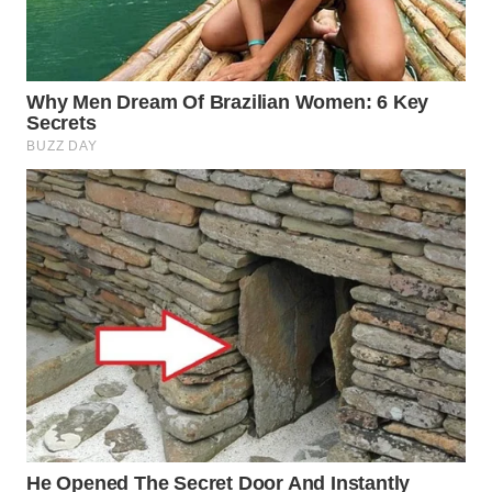
WAHANA
LISTRIK
WAHANA
TRAVEL
WAHANA
TV
WAHANANEWS
ID
WAHANANEWS
CO ID
WAHANANEWS
NET