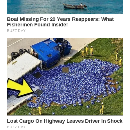
WN
INDRAMAYU
WN
KUNINGAN
WN
MAJALENGKA
WN
SUBANG
WN
SUKABUMI
WN
PURWAKARTA