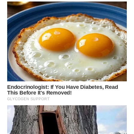
WN
TAPANULI
SELATAN
WN
TANJUNG
LESUNG
WN
KARO
WN
SIMALUNGUN
WN
LABUHANBATU