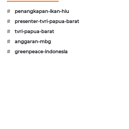
KARING
#
penangkapan-ikan-hiu
NEWS
#
presenter-tvri-papua-barat
JURNAL
#
tvri-papua-barat
MARITIM
#
anggaran-mbg
HUMBANG
#
greenpeace-indonesia
NEWS
GARONGGANG
NEWS
FISUELRI
ID
ENERGI
NEWS