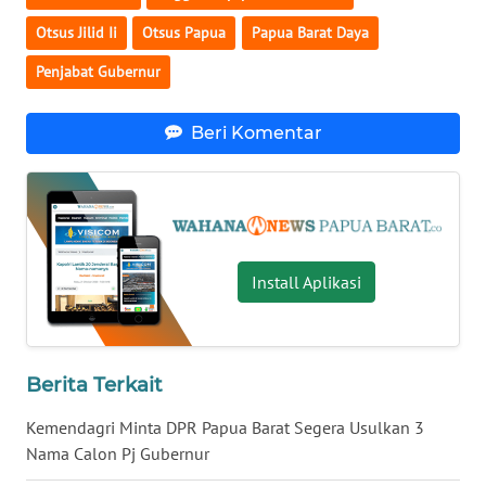
Otsus Jilid Ii
Otsus Papua
Papua Barat Daya
WN
NUSANTARA
Penjabat Gubernur
WN
Beri Komentar
JOGJA
WN
JATIM
Install Aplikasi
WN
BALI
WN
Berita Terkait
KALBAR
Kemendagri Minta DPR Papua Barat Segera Usulkan 3
WN
Nama Calon Pj Gubernur
KALTENG