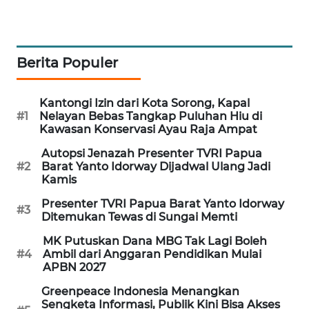
PORTAL
KONSUMEN
Berita Populer
FORWAMKI
Kantongi Izin dari Kota Sorong, Kapal
ALPERKLINAS
#1
Nelayan Bebas Tangkap Puluhan Hiu di
Kawasan Konservasi Ayau Raja Ampat
FORJASIDA
Autopsi Jenazah Presenter TVRI Papua
#2
Barat Yanto Idorway Dijadwal Ulang Jadi
Kamis
TAMBANG
NEWS
Presenter TVRI Papua Barat Yanto Idorway
#3
Ditemukan Tewas di Sungai Memti
SITUNGIR
MK Putuskan Dana MBG Tak Lagi Boleh
NEWS
#4
Ambil dari Anggaran Pendidikan Mulai
APBN 2027
SIDIKALANG
Greenpeace Indonesia Menangkan
NEWS
Sengketa Informasi, Publik Kini Bisa Akses