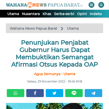
Utama
Nusantara
Khas
Serba-serbi
Opini
Indeks
WAHANA
Tutup
TV
Wahana News Papua Barat
Utama
UTAMA
Penunjukan Penjabat
Gubernur Harus Dapat
NUSANTARA
Membuktikan Semangat
Afirmasi Otsus Kepada OAP
KHAS
Agus Semunya - Utama
Selasa, 29 November 2022 - 19:46 WIB
SERBA-
SERBI
OPINI