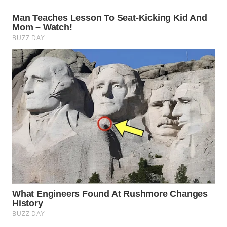
WN
PRIANGAN
TIMUR
WN
SEMARANG
WN
SOLO
WN
BOROBUDUR
WN
MADURA
WN
SURABAYA