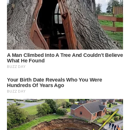
WN
TAPANULI
TENGAH
WN DELI
SERDANG
WN
TEBING
TINGGI
WN
PAKPAK
WN
KARAWANG
WN
BEKASI