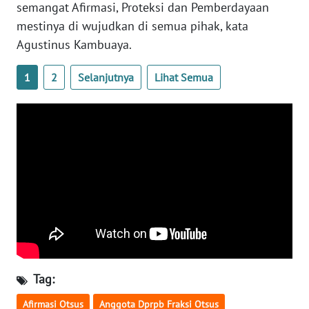
semangat Afirmasi, Proteksi dan Pemberdayaan
mestinya di wujudkan di semua pihak, kata
WN
Agustinus Kambuaya.
BABEL
1
2
Selanjutnya
Lihat Semua
WN
SUMBAR
WN
SUMSEL
WN
BENGKULU
WN
LAMPUNG
Tag:
WN
JATENG
Afirmasi Otsus
Anggota Dprpb Fraksi Otsus