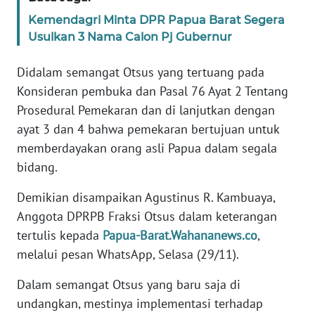
Kemendagri Minta DPR Papua Barat Segera
WN
Usulkan 3 Nama Calon Pj Gubernur
SERAMBI
Didalam semangat Otsus yang tertuang pada
WN
Konsideran pembuka dan Pasal 76 Ayat 2 Tentang
JAMBI
Prosedural Pemekaran dan di lanjutkan dengan
ayat 3 dan 4 bahwa pemekaran bertujuan untuk
WN
memberdayakan orang asli Papua dalam segala
SULTRA
bidang.
WN
Demikian disampaikan Agustinus R. Kambuaya,
NTB
Anggota DPRPB Fraksi Otsus dalam keterangan
tertulis kepada
Papua-Barat.Wahananews.co
,
WN
melalui pesan WhatsApp, Selasa (29/11).
SULTENG
Dalam semangat Otsus yang baru saja di
WN
undangkan, mestinya implementasi terhadap
SULBAR