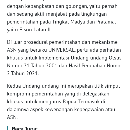
dengan kepangkatan dan golongan, yaitu pernah
WN
dan sedang aktif menjabat pada lingkungan
BANTEN
pemerintahan pada Tingkat Madya dan Pratama,
yaitu Elson I atau II.
WN
NTT
Di luar prosedural pemerintahan dan mekanisme
ASN yang berlaku UNIVERSAL, perlu ada perhatian
WN
khusus untuk Implementasi Undang-undang Otsus
KEPRI
Nomor 21 Tahun 2001 dan Hasil Perubahan Nomor
2 Tahun 2021.
WN
PAPUA
Kedua Undang-undang ini merupakan titik simpul
kompromi pemerintahan yang di delegasikan
WN
khusus untuk mengurus Papua. Termasuk di
PAPUA
BARAT
dalamnya aspek kewenangan kepegawaian atau
ASN.
WN
RIAU
Baca Juga: