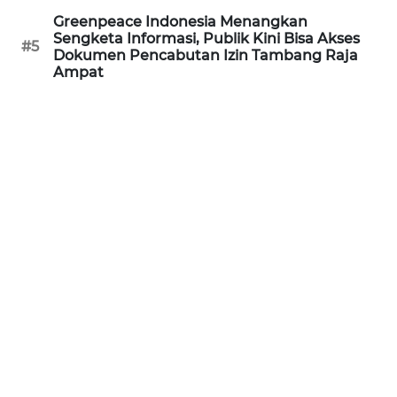
Greenpeace Indonesia Menangkan
WN
Sengketa Informasi, Publik Kini Bisa Akses
#5
Dokumen Pencabutan Izin Tambang Raja
NUSANTARA
Ampat
WN
JOGJA
WN
JATIM
WN
BALI
WN
KALBAR
WN
KALTENG