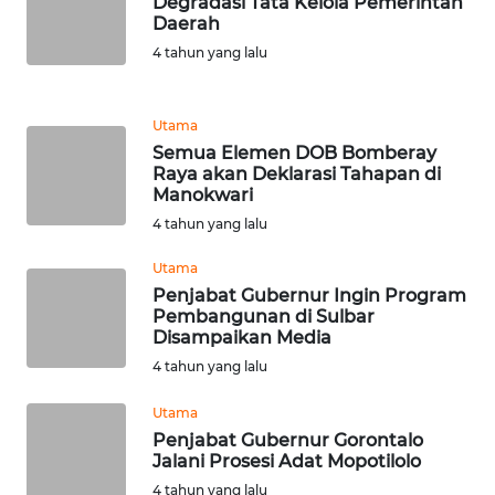
Degradasi Tata Kelola Pemerintah
Daerah
WN
4 tahun yang lalu
BANTEN
WN
Utama
NTT
Semua Elemen DOB Bomberay
Raya akan Deklarasi Tahapan di
Manokwari
WN
KEPRI
4 tahun yang lalu
Utama
WN
Penjabat Gubernur Ingin Program
PAPUA
Pembangunan di Sulbar
Disampaikan Media
WN
4 tahun yang lalu
PAPUA
BARAT
Utama
Penjabat Gubernur Gorontalo
Jalani Prosesi Adat Mopotilolo
WN
RIAU
4 tahun yang lalu