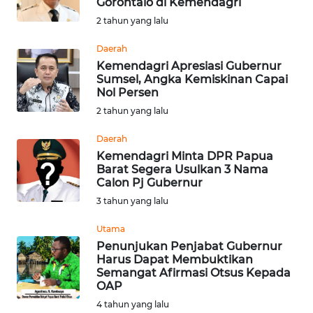
Gorontalo di Kemendagri
Informasi
2 tahun yang lalu
INDEKS
Daerah
BERITA
Kemendagri Apresiasi Gubernur
Sumsel, Angka Kemiskinan Capai
Nol Persen
KONTAK
2 tahun yang lalu
KAMI
Daerah
INFO
Kemendagri Minta DPR Papua
IKLAN
Barat Segera Usulkan 3 Nama
Calon Pj Gubernur
3 tahun yang lalu
TENTANG
KAMI
Utama
Penunjukan Penjabat Gubernur
PEDOMAN
Harus Dapat Membuktikan
MEDIA
Semangat Afirmasi Otsus Kepada
SIBER
OAP
4 tahun yang lalu