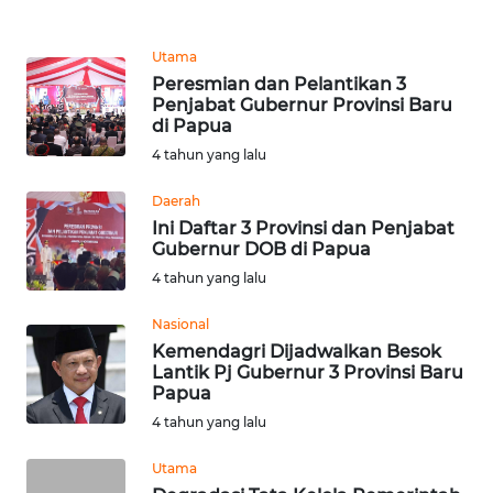
REDAKSI
Utama
KARIR
Peresmian dan Pelantikan 3
Penjabat Gubernur Provinsi Baru
di Papua
DISCLAIMER
4 tahun yang lalu
Wahana
Daerah
News
Regional
Ini Daftar 3 Provinsi dan Penjabat
Gubernur DOB di Papua
4 tahun yang lalu
WN
SUMUT
Nasional
Kemendagri Dijadwalkan Besok
WN
Lantik Pj Gubernur 3 Provinsi Baru
JAKARTA
Papua
4 tahun yang lalu
WN
Utama
JABAR