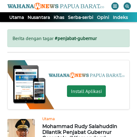
Utama
Nusantara
Khas
Serba-serbi
Opini
Indeks
WAHANA
Tutup
TV
Berita dengan tagar
#penjabat-gubernur
UTAMA
NUSANTARA
KHAS
Install Aplikasi
SERBA-
SERBI
Utama
Mohammad Rudy Salahuddin
OPINI
Dilantik Penjabat Gubernur