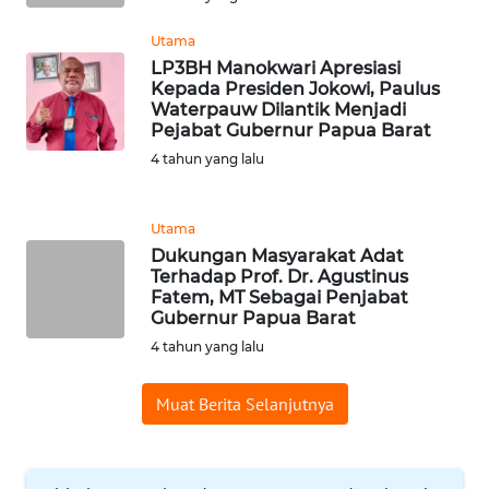
Utama
WN
LP3BH Manokwari Apresiasi
SERAMBI
Kepada Presiden Jokowi, Paulus
Waterpauw Dilantik Menjadi
Pejabat Gubernur Papua Barat
WN
JAMBI
4 tahun yang lalu
WN
Utama
SULTRA
Dukungan Masyarakat Adat
Terhadap Prof. Dr. Agustinus
WN
Fatem, MT Sebagai Penjabat
Gubernur Papua Barat
NTB
4 tahun yang lalu
WN
SULTENG
Muat Berita Selanjutnya
WN
SULBAR