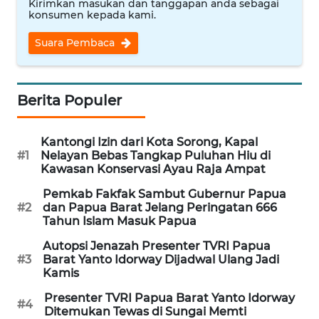
Kirimkan masukan dan tanggapan anda sebagai
konsumen kepada kami.
WN
Suara Pembaca
BABEL
WN
Berita Populer
SUMBAR
WN
Kantongi Izin dari Kota Sorong, Kapal
SUMSEL
#1
Nelayan Bebas Tangkap Puluhan Hiu di
Kawasan Konservasi Ayau Raja Ampat
WN
Pemkab Fakfak Sambut Gubernur Papua
BENGKULU
#2
dan Papua Barat Jelang Peringatan 666
Tahun Islam Masuk Papua
WN
Autopsi Jenazah Presenter TVRI Papua
LAMPUNG
#3
Barat Yanto Idorway Dijadwal Ulang Jadi
Kamis
WN
Presenter TVRI Papua Barat Yanto Idorway
#4
JATENG
Ditemukan Tewas di Sungai Memti