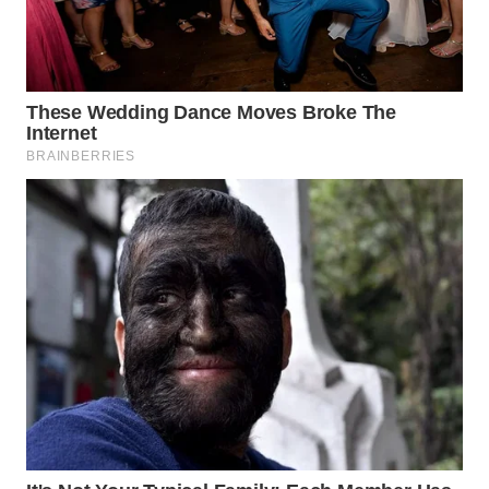
WN
TAPANULI
TENGAH
WN DELI
SERDANG
WN
TEBING
TINGGI
WN
PAKPAK
WN
KARAWANG
WN
BEKASI