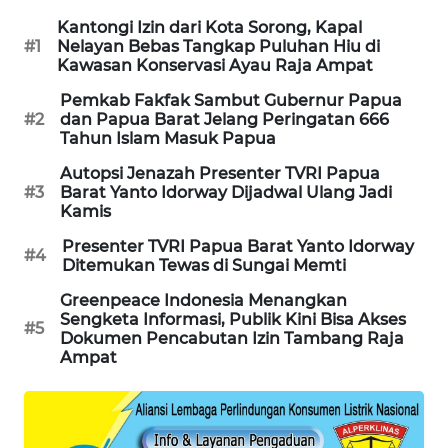
Kantongi Izin dari Kota Sorong, Kapal
KARING
#1
Nelayan Bebas Tangkap Puluhan Hiu di
NEWS
Kawasan Konservasi Ayau Raja Ampat
Pemkab Fakfak Sambut Gubernur Papua
JURNAL
#2
dan Papua Barat Jelang Peringatan 666
MARITIM
Tahun Islam Masuk Papua
Autopsi Jenazah Presenter TVRI Papua
HUMBANG
#3
Barat Yanto Idorway Dijadwal Ulang Jadi
NEWS
Kamis
Presenter TVRI Papua Barat Yanto Idorway
GARONGGANG
#4
Ditemukan Tewas di Sungai Memti
NEWS
Greenpeace Indonesia Menangkan
Sengketa Informasi, Publik Kini Bisa Akses
FISUELRI
#5
Dokumen Pencabutan Izin Tambang Raja
ID
Ampat
ENERGI
NEWS