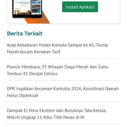
Install Aplikasi
WN
KALTARA
WN
Berita Terkait
KALSEL
Asap Kebakaran Hutan Kanada Sampai ke AS, Trump
Marah Ancam Kenakan Tarif
WN
KALTIM
Prancis Membara, 35 Wilayah Siaga Merah dan Suhu
Tembus 41 Derajat Celsius
WN
SULSEL
DPR Ingatkan Ancaman Karhutla 2026, Koordinasi Daerah
WN
Harus Diperkuat
GORONTALO
Dampak El Nino Ekstrem dan Buruknya Tata Kelola,
WN
WALHI Ungkap 11 Ribu Titik Panas di RI
SULUT