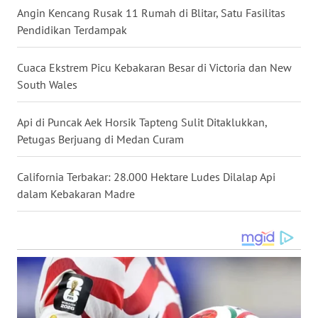
Angin Kencang Rusak 11 Rumah di Blitar, Satu Fasilitas
WN
Pendidikan Terdampak
MALUKU
Cuaca Ekstrem Picu Kebakaran Besar di Victoria dan New
WN
South Wales
MALUT
Api di Puncak Aek Horsik Tapteng Sulit Ditaklukkan,
WN
Petugas Berjuang di Medan Curam
DAIRI
California Terbakar: 28.000 Hektare Ludes Dilalap Api
WN
dalam Kebakaran Madre
DANAU
TOBA
WN
NIAS
WN
LANGKAT