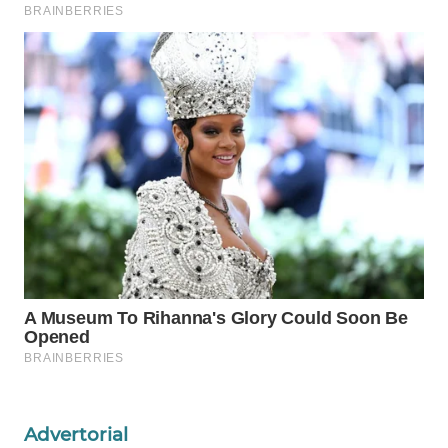
WAHANA
DESA
WISATA
LAPAK
WAHANA
Wahana
Network
KONSUMEN
LISTRIK
MASYARAKAT
KELISTRIKAN
WALINKI
Advertorial
ID