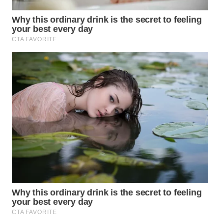
WN
PRIANGAN
TIMUR
WN
SEMARANG
WN
SOLO
WN
BOROBUDUR
WN
MADURA
WN
SURABAYA