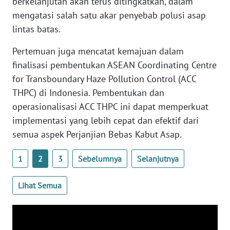
berkelanjutan akan terus ditingkatkan, dalam
mengatasi salah satu akar penyebab polusi asap
WN
lintas batas.
BABEL
Pertemuan juga mencatat kemajuan dalam
WN
finalisasi pembentukan ASEAN Coordinating Centre
SUMBAR
for Transboundary Haze Pollution Control (ACC
THPC) di Indonesia. Pembentukan dan
WN
operasionalisasi ACC THPC ini dapat memperkuat
SUMSEL
implementasi yang lebih cepat dan efektif dari
semua aspek Perjanjian Bebas Kabut Asap.
WN
BENGKULU
1
2
3
Sebelumnya
Selanjutnya
WN
Lihat Semua
LAMPUNG
WN
JATENG