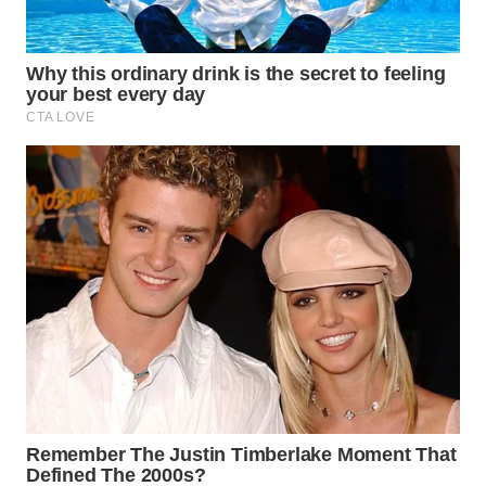
WAHANA
SPORT
WAHANA
UMKM
WAHANA
SELEB
WAHANA
PERSONA
WAHANA
OTOMOTIF
WAHANA
HEALTH