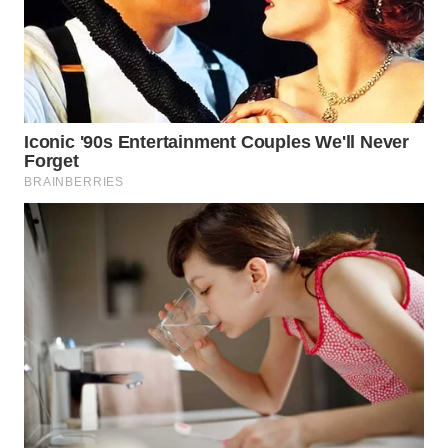
WN
INDRAMAYU
WN
KUNINGAN
WN
MAJALENGKA
WN
SUBANG
WN
SUKABUMI
WN
PURWAKARTA