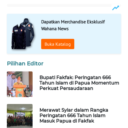
MAWAKA
ID
Dapatkan Merchandise Eksklusif
Wahana News
MARTABAT
NET
Buka Katalog
PLN
WATCH
Pilihan Editor
Bupati Fakfak: Peringatan 666
MKLI
Tahun Islam di Papua Momentum
Perkuat Persaudaraan
LPKKI
LKKI
Merawat Syiar dalam Rangka
Peringatan 666 Tahun Islam
Masuk Papua di Fakfak
KOPEKLIN