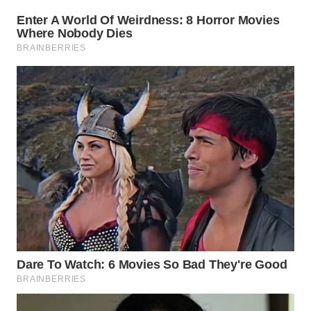
WN
NATUNA
WN
BINTAN
WN
MANDALIKA
WN
LIKUPANG
WN
LABUANBAJO
WN
BORNEO