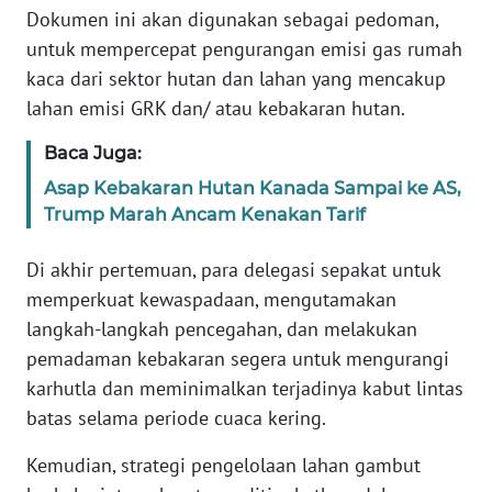
Dokumen ini akan digunakan sebagai pedoman,
untuk mempercepat pengurangan emisi gas rumah
WN
kaca dari sektor hutan dan lahan yang mencakup
SERAMBI
lahan emisi GRK dan/ atau kebakaran hutan.
WN
Baca Juga:
JAMBI
Asap Kebakaran Hutan Kanada Sampai ke AS,
Trump Marah Ancam Kenakan Tarif
WN
SULTRA
Di akhir pertemuan, para delegasi sepakat untuk
memperkuat kewaspadaan, mengutamakan
WN
NTB
langkah-langkah pencegahan, dan melakukan
pemadaman kebakaran segera untuk mengurangi
WN
karhutla dan meminimalkan terjadinya kabut lintas
SULTENG
batas selama periode cuaca kering.
WN
Kemudian, strategi pengelolaan lahan gambut
SULBAR