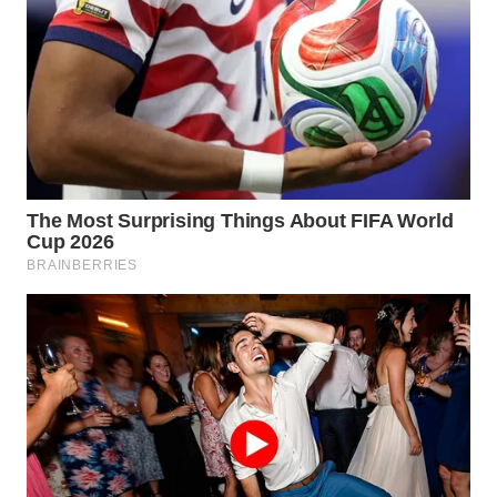
WN
TAPANULI
SELATAN
WN
TANJUNG
LESUNG
WN
KARO
WN
SIMALUNGUN
WN
LABUHANBATU