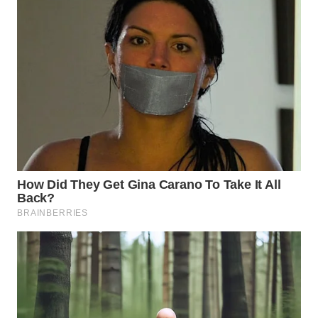
Wahana
Media
Group
WAHANA
NEWS
WAHANA
TANI
WAHANA
ADVOKAT
WAHANA
INFRASTRUKTUR
WAHANA
KONSUMEN