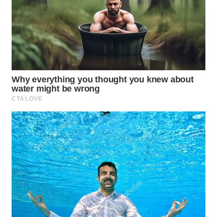
WAHANA
LISTRIK
WAHANA
TRAVEL
WAHANA
TV
WAHANANEWS
ID
WAHANANEWS
CO ID
WAHANANEWS
NET