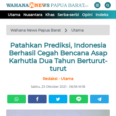
Utama
Nusantara
Khas
Serba-serbi
Opini
Indeks
WAHANA
Tutup
TV
Wahana News Papua Barat
Utama
UTAMA
Patahkan Prediksi, Indonesia
Berhasil Cegah Bencana Asap
NUSANTARA
Karhutla Dua Tahun Berturut-
turut
KHAS
Redaksi - Utama
Sabtu, 23 Oktober 2021 - 06:56 WIB
SERBA-
SERBI
OPINI