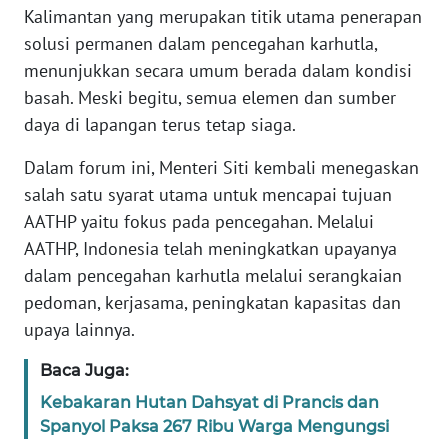
REDAKSI
Kalimantan yang merupakan titik utama penerapan
solusi permanen dalam pencegahan karhutla,
KARIR
menunjukkan secara umum berada dalam kondisi
basah. Meski begitu, semua elemen dan sumber
DISCLAIMER
daya di lapangan terus tetap siaga.
Dalam forum ini, Menteri Siti kembali menegaskan
Wahana
News
salah satu syarat utama untuk mencapai tujuan
Regional
AATHP yaitu fokus pada pencegahan. Melalui
AATHP, Indonesia telah meningkatkan upayanya
WN
dalam pencegahan karhutla melalui serangkaian
SUMUT
pedoman, kerjasama, peningkatan kapasitas dan
upaya lainnya.
WN
JAKARTA
Baca Juga:
Kebakaran Hutan Dahsyat di Prancis dan
WN
Spanyol Paksa 267 Ribu Warga Mengungsi
JABAR