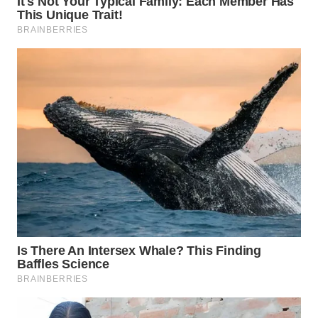
WN
BOGOR
WN
DEPOK
WN
TAPANULI
UTARA
WN
SAMOSIR
WN
PADANG
LAWAS