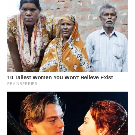
WN
SUMEDANG
WN
CIANJUR
WN
KEPULAUAN
SERIBU
WN
TANGERANG
WN
BINJAI
WN
CIREBON