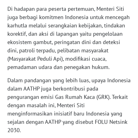
Di hadapan para peserta pertemuan, Menteri Siti
WN
juga berbagi komitmen Indonesia untuk mencegah
BANTEN
karhutla melalui serangkaian kebijakan, tindakan
WN
korektif, dan aksi di lapangan yaitu pengelolaan
NTT
ekosistem gambut, peringatan dini dan deteksi
dini, patroli terpadu, pelibatan masyarakat
WN
(Masyarakat Peduli Api), modifikasi cuaca,
KEPRI
pemadaman udara dan penegakan hukum.
WN
Dalam pandangan yang lebih luas, upaya Indonesia
PAPUA
dalam AATHP juga berkontribusi pada
pengurangan emisi Gas Rumah Kaca (GRK). Terkait
WN
dengan masalah ini, Menteri Siti
PAPUA
menginformasikan inisiatif baru Indonesia yang
BARAT
sejalan dengan AATHP yang disebut FOLU Netsink
2030.
WN
RIAU