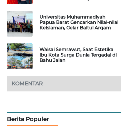
SIBARAGAS
Universitas Muhammadiyah
NEWS
Papua Barat Gencarkan Nilai-nilai
Keislaman, Gelar Baitul Arqam
METRO
SIANTAR
NEWS
Waisai Semrawut, Saat Estetika
Ibu Kota Surga Dunia Tergadai di
Bahu Jalan
METRO
MEDAN
NEWS
KOMENTAR
METRO
JAKARTA
NEWS
KRT
Berita Populer
NEWS