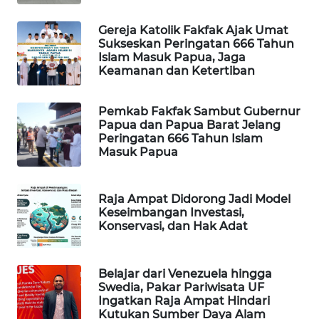
PORTAL
Gereja Katolik Fakfak Ajak Umat
KONSUMEN
Sukseskan Peringatan 666 Tahun
Islam Masuk Papua, Jaga
Keamanan dan Ketertiban
FORWAMKI
Pemkab Fakfak Sambut Gubernur
ALPERKLINAS
Papua dan Papua Barat Jelang
Peringatan 666 Tahun Islam
Masuk Papua
FORJASIDA
TAMBANG
Raja Ampat Didorong Jadi Model
NEWS
Keseimbangan Investasi,
Konservasi, dan Hak Adat
SITUNGIR
NEWS
Belajar dari Venezuela hingga
Swedia, Pakar Pariwisata UF
SIDIKALANG
Ingatkan Raja Ampat Hindari
NEWS
Kutukan Sumber Daya Alam