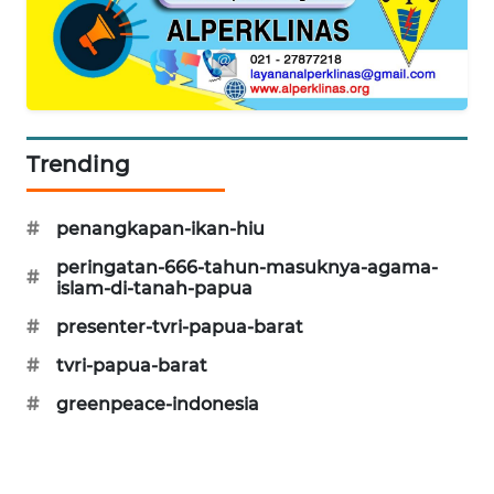
CILEUNGSI
NEWS
BERKAT
NEWS
Trending
BERAMPU
NEWS
#
penangkapan-ikan-hiu
peringatan-666-tahun-masuknya-agama-
ANUGERAH
#
islam-di-tanah-papua
NEWS
#
presenter-tvri-papua-barat
AKHLAK
#
tvri-papua-barat
ID
#
greenpeace-indonesia
PERAPKI
NEWS