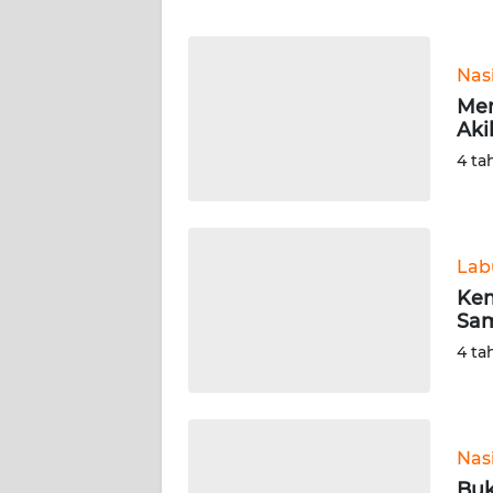
WN
BANTEN
Nas
WN
Men
NTT
Aki
4 ta
WN
KEPRI
WN
Lab
PAPUA
Kem
Sam
WN
4 ta
PAPUA
BARAT
WN
Nas
RIAU
Buk