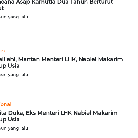
cana Asap Karhutla Dua Tahun Berturut-
ut
hun yang lalu
oh
alilahi, Mantan Menteri LHK, Nabiel Makarim
up Usia
hun yang lalu
ional
ita Duka, Eks Menteri LHK Nabiel Makarim
up Usia
hun yang lalu