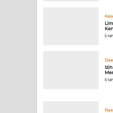
WN
KALTARA
Kes
WN
Lim
KALSEL
Kem
5 ta
WN
KALTIM
WN
Dae
SULSEL
Izi
Men
WN
5 ta
GORONTALO
WN
SULUT
Nas