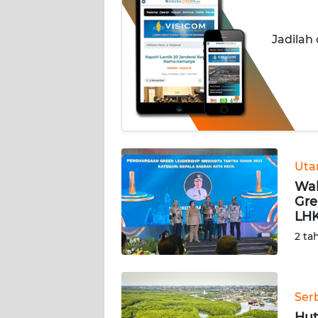
INDEKS
Jadilah
BERITA
KONTAK
KAMI
INFO
IKLAN
Ut
Wal
TENTANG
Gre
KAMI
LH
2 ta
PEDOMAN
MEDIA
SIBER
Ser
REDAKSI
Hut