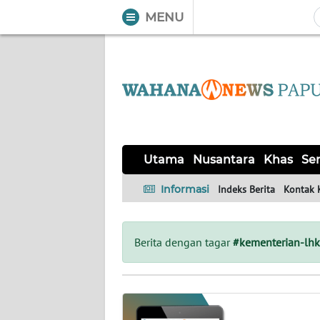
MENU
WAHANA
Tutup
TV
UTAMA
NUSANTARA
Utama
Nusantara
Khas
Ser
KHAS
Informasi
Indeks Berita
Kontak 
SERBA-
SERBI
Berita dengan tagar
#kementerian-lhk
OPINI
Informasi