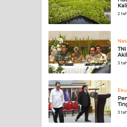
Kal
KARIR
2 ta
DISCLAIMER
Wahana
Nas
News
TNI
Regional
Aki
3 ta
WN
SUMUT
WN
Eku
JAKARTA
Pem
Tin
WN
3 ta
JABAR