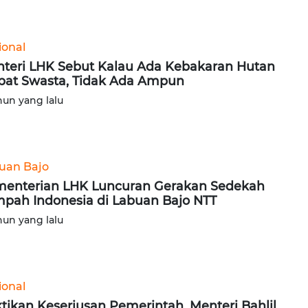
ional
teri LHK Sebut Kalau Ada Kebakaran Hutan
bat Swasta, Tidak Ada Ampun
hun yang lalu
uan Bajo
enterian LHK Luncuran Gerakan Sedekah
pah Indonesia di Labuan Bajo NTT
hun yang lalu
ional
tikan Keseriusan Pemerintah, Menteri Bahlil