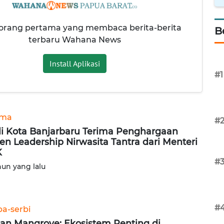
 orang pertama yang membaca berita-berita
B
terbaru Wahana News
Install Aplikasi
#1
ama
#
i Kota Banjarbaru Terima Penghargaan
en Leadership Nirwasita Tantra dari Menteri
K
#
hun yang lalu
#
ba-serbi
an Mangrove: Ekosistem Penting di