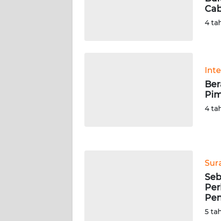
Cab
WN
SERAMBI
4 ta
WN
JAMBI
Int
Ber
WN
Pim
SULTRA
4 ta
WN
NTB
WN
Sur
SULTENG
Seb
Per
WN
Pen
SULBAR
5 ta