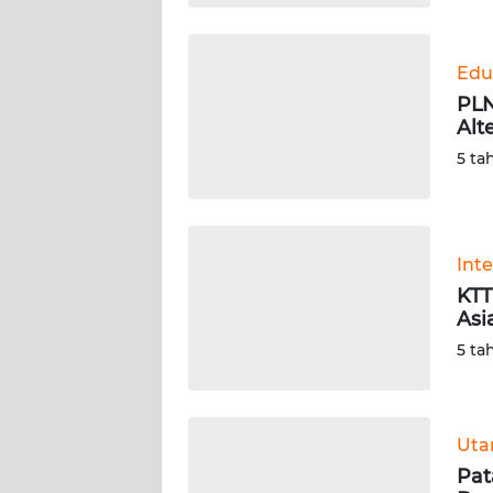
WN
BABEL
Edu
PLN
WN
Alt
SUMBAR
5 ta
WN
SUMSEL
Int
WN
BENGKULU
KTT
Asi
WN
5 ta
LAMPUNG
WN
Ut
JATENG
Pat