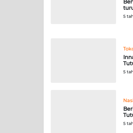
Ben
WN
tur
NUSANTARA
5 ta
WN
JOGJA
Tok
WN
JATIM
Inn
Tut
WN
5 ta
BALI
WN
KALBAR
Nas
Ber
Tut
WN
KALTENG
5 ta