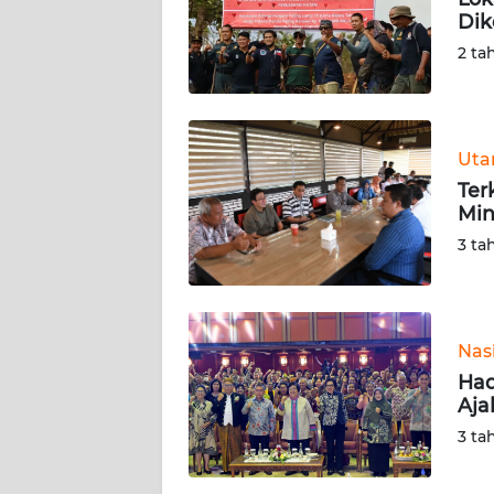
Dik
KARIR
2 ta
DISCLAIMER
Wahana
Ut
News
Ter
Regional
Min
3 ta
WN
SUMUT
WN
Nas
JAKARTA
Had
Aja
WN
3 ta
JABAR