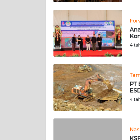
WN
BABEL
For
Ana
WN
Kon
SUMBAR
4 ta
WN
SUMSEL
Tam
WN
BENGKULU
PT 
ESD
WN
4 ta
LAMPUNG
WN
JATENG
Nas
KSP