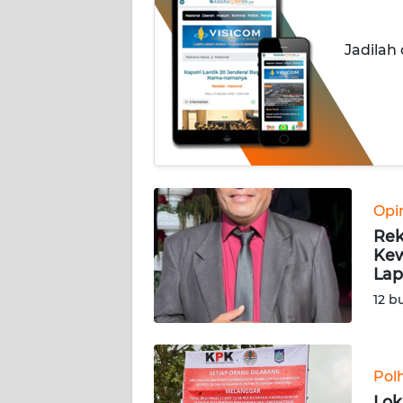
INDEKS
Jadilah
BERITA
KONTAK
KAMI
INFO
IKLAN
Opi
Rek
TENTANG
Kew
KAMI
La
12 b
PEDOMAN
MEDIA
SIBER
Pol
REDAKSI
Lok