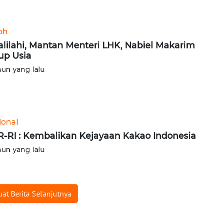
oh
alilahi, Mantan Menteri LHK, Nabiel Makarim
up Usia
hun yang lalu
ional
-RI : Kembalikan Kejayaan Kakao Indonesia
hun yang lalu
at Berita Selanjutnya