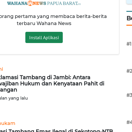
 orang pertama yang membaca berita-berita
B
terbaru Wahana News
Install Aplikasi
#1
ni
#
lamasi Tambang di Jambi: Antara
ajiban Hukum dan Kenyataan Pahit di
pangan
#
ulan yang lalu
#
hukam
asi Tambang Emas Ilegal di Sekotong-NTB