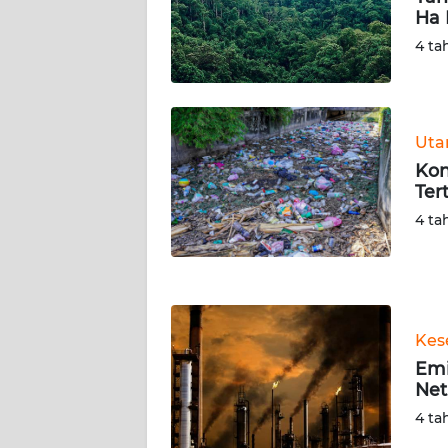
Ha 
WN
SERAMBI
4 ta
WN
JAMBI
Ut
Kon
WN
Ter
SULTRA
4 ta
WN
NTB
WN
Kes
SULTENG
Emi
Net
WN
SULBAR
4 ta