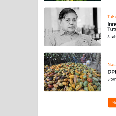
WN
KALTARA
Tok
WN
Inn
KALSEL
Tut
5 ta
WN
KALTIM
WN
Nas
SULSEL
DPR
5 ta
WN
GORONTALO
WN
Mu
SULUT