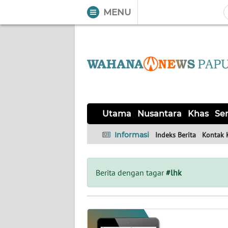
MENU
WAHANA
Tutup
TV
UTAMA
NUSANTARA
Utama
Nusantara
Khas
Ser
KHAS
Informasi
Indeks Berita
Kontak 
SERBA-
SERBI
Berita dengan tagar
#lhk
OPINI
Informasi