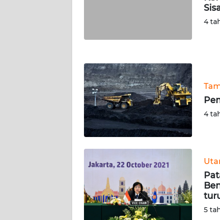
Sis
WN
NUSANTARA
4 ta
WN
JOGJA
WN
Tam
JATIM
Pem
4 ta
WN
BALI
WN
Ut
KALBAR
Pat
Ben
WN
tur
KALTENG
5 ta