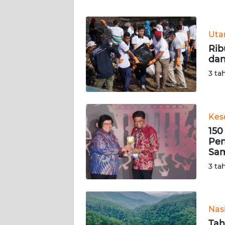
WN
BANTEN
Ut
WN
Rib
NTT
dan
3 ta
WN
KEPRI
WN
Kes
PAPUA
150
Pen
Sa
WN
PAPUA
3 ta
BARAT
WN
Nas
RIAU
Tah