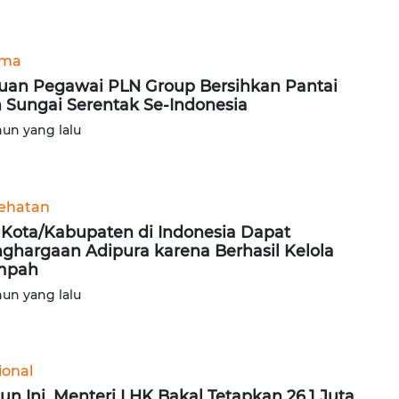
ama
uan Pegawai PLN Group Bersihkan Pantai
 Sungai Serentak Se-Indonesia
hun yang lalu
ehatan
 Kota/Kabupaten di Indonesia Dapat
ghargaan Adipura karena Berhasil Kelola
mpah
hun yang lalu
ional
un Ini, Menteri LHK Bakal Tetapkan 26,1 Juta