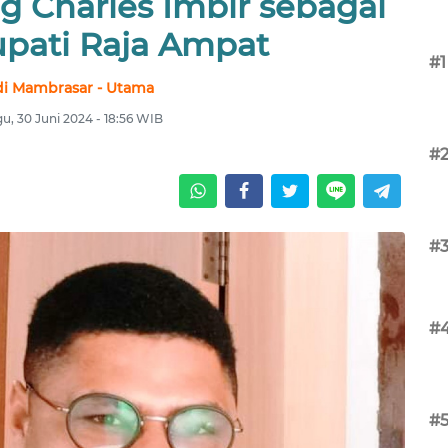
g Charles Imbir sebagai
upati Raja Ampat
#1
i Mambrasar - Utama
u, 30 Juni 2024 - 18:56 WIB
#
#
#
#