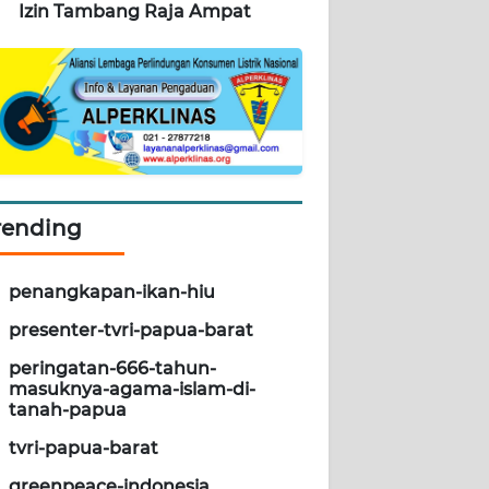
Izin Tambang Raja Ampat
rending
penangkapan-ikan-hiu
presenter-tvri-papua-barat
peringatan-666-tahun-
masuknya-agama-islam-di-
tanah-papua
tvri-papua-barat
greenpeace-indonesia