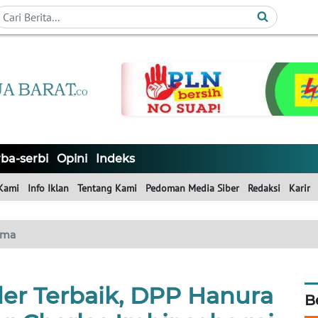
ba-serbi
Opini
Indeks
Kami
Info Iklan
Tentang Kami
Pedoman Media Siber
Redaksi
Karir
ama
r Terbaik, DPP Hanura
B