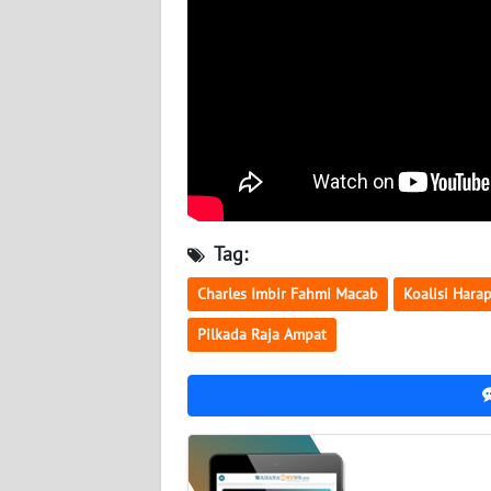
WN
NUSANTARA
WN
JOGJA
WN
JATIM
Tag:
WN
BALI
Charles Imbir Fahmi Macab
Koalisi Hara
Pilkada Raja Ampat
WN
KALBAR
WN
KALTENG