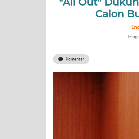
"All Out" Dukun
Calon B
INDEKS
BERITA
End
KONTAK
Mingg
KAMI
Komentar
INFO
IKLAN
TENTANG
KAMI
PEDOMAN
MEDIA
SIBER
REDAKSI