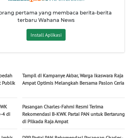
 orang pertama yang membaca berita-berita
terbaru Wahana News
Install Aplikasi
mbedah
Tampil di Kampanye Akbar, Warga Ikaswara Raja
 Publik
Ampat Optimis Melangkah Bersama Paslon Ceria
-KWK
Pasangan Charles-Fahmi Resmi Terima
-4 di
Rekomendasi B-KWK Partai PAN untuk Bertarung
di Pilkada Raja Ampat
 Imbir
DPP Partai PAN Rekomendasi Pasangan Charles-