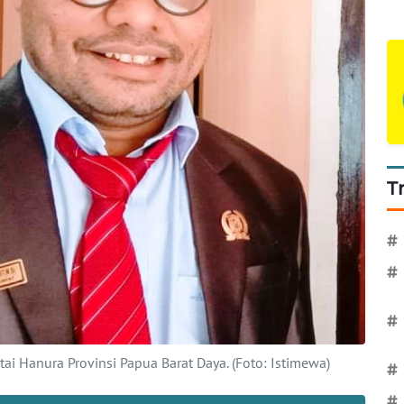
T
#
#
#
tai Hanura Provinsi Papua Barat Daya. (Foto: Istimewa)
#
#