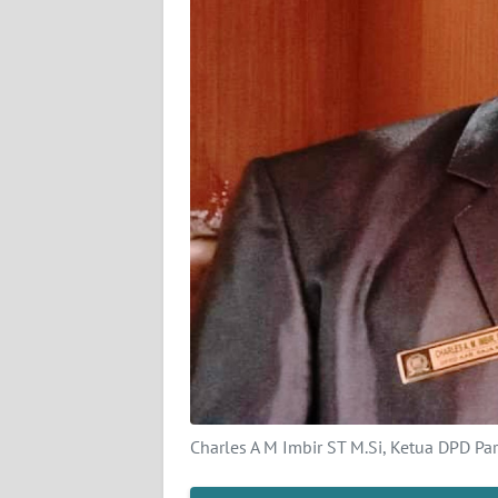
KARIR
DISCLAIMER
Wahana
News
Regional
WN
SUMUT
WN
JAKARTA
WN
Charles A M Imbir ST M.Si, Ketua DPD Par
JABAR