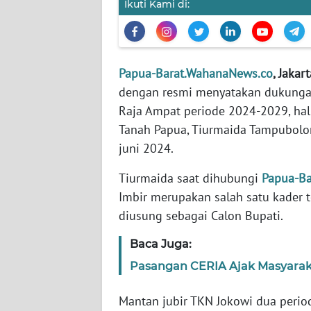
Ikuti Kami di:
WN
BANTEN
WN
NTT
Papua-Barat.WahanaNews.co
, Jakar
dengan resmi menyatakan dukungan
WN
Raja Ampat periode 2024-2029, hal
KEPRI
Tanah Papua, Tiurmaida Tampubolo
juni 2024.
WN
PAPUA
Tiurmaida saat dihubungi
Papua-B
Imbir merupakan salah satu kader t
WN
diusung sebagai Calon Bupati.
PAPUA
BARAT
Baca Juga:
Pasangan CERIA Ajak Masyarak
WN
RIAU
Mantan jubir TKN Jokowi dua perio