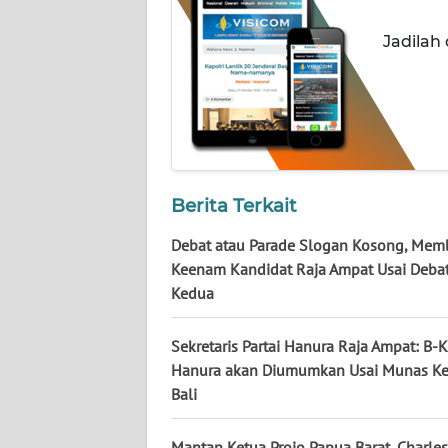
WN
KALTARA
Jadilah
WN
KALSEL
WN
KALTIM
Berita Terkait
WN
Debat atau Parade Slogan Kosong, Me
SULSEL
Keenam Kandidat Raja Ampat Usai Debat
Kedua
WN
GORONTALO
Sekretaris Partai Hanura Raja Ampat: B
Hanura akan Diumumkan Usai Munas Ke
WN
Bali
SULUT
Mantan Ketua Projo Papua Barat, Charles