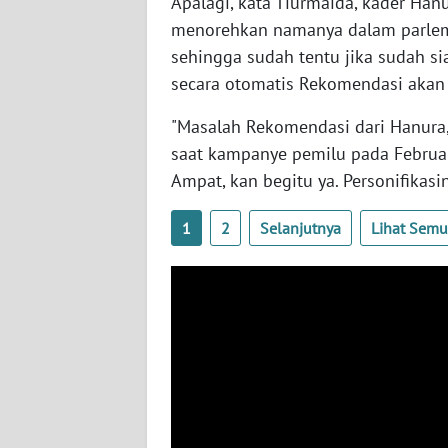
Apalagi, kata Tiurmaida, kader Han
WN
menorehkan namanya dalam parleme
BABEL
sehingga sudah tentu jika sudah si
secara otomatis Rekomendasi akan 
WN
SUMBAR
"Masalah Rekomendasi dari Hanura,
saat kampanye pemilu pada Februar
WN
Ampat, kan begitu ya. Personifikasin
SUMSEL
1
2
Selanjutnya
Lihat Sem
WN
BENGKULU
WN
LAMPUNG
WN
JATENG