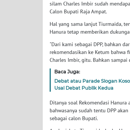
silam Charles Imbir sudah mendapa
WN
Calon Bupati Raja Ampat.
SERAMBI
Hal yang sama lanjut Tiurmaida, t
WN
Hanura tetap memberikan dukungan
JAMBI
"Dari kami sebagai DPP, bahkan dari
WN
rekomendasikan ke Ketum bahwa fi
SULTRA
Charles Imbir, gitu. Bahkan sampai d
WN
Baca Juga:
NTB
Debat atau Parade Slogan Ko
Usai Debat Publik Kedua
WN
SULTENG
Ditanya soal Rekomendasi Hanura a
bahwasanya sudah tentu DPP akan 
WN
sebagai calon Bupati.
SULBAR