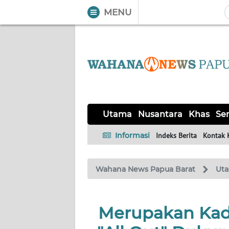
MENU
WAHANA
Tutup
TV
UTAMA
NUSANTARA
Utama
Nusantara
Khas
Ser
KHAS
Informasi
Indeks Berita
Kontak 
SERBA-
Wahana News Papua Barat
Ut
SERBI
OPINI
Merupakan Kade
Informasi