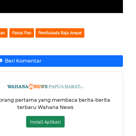
pan
Partai Pan
Pemilukada Raja Ampat
Beri Komentar
 orang pertama yang membaca berita-berita
terbaru Wahana News
Install Aplikasi