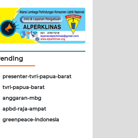
rending
presenter-tvri-papua-barat
tvri-papua-barat
anggaran-mbg
apbd-raja-ampat
greenpeace-indonesia