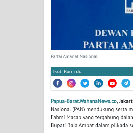
KARIR
DISCLAIMER
Wahana
News
Regional
Partai Amanat Nasional
WN
Ikuti Kami di:
SUMUT
WN
JAKARTA
Papua-Barat.WahanaNews.co
, Jakar
Nasional (PAN) mendukung serta m
WN
Fahmi Macap yang tergabung dalam 
JABAR
Bupati Raja Ampat dalam pilkada s