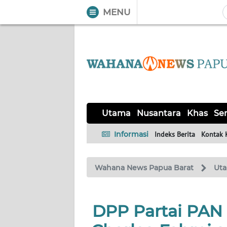
MENU
WAHANA
Tutup
TV
UTAMA
NUSANTARA
Utama
Nusantara
Khas
Ser
KHAS
Informasi
Indeks Berita
Kontak 
SERBA-
Wahana News Papua Barat
Ut
SERBI
OPINI
DPP Partai PAN
Informasi