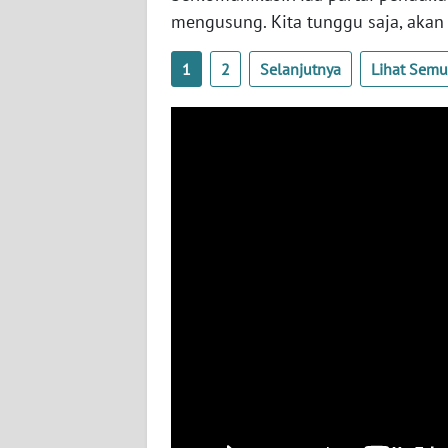
mengusung. Kita tunggu saja, akan
WN
BABEL
1
2
Selanjutnya
Lihat Sem
WN
SUMBAR
WN
SUMSEL
WN
BENGKULU
WN
LAMPUNG
WN
JATENG