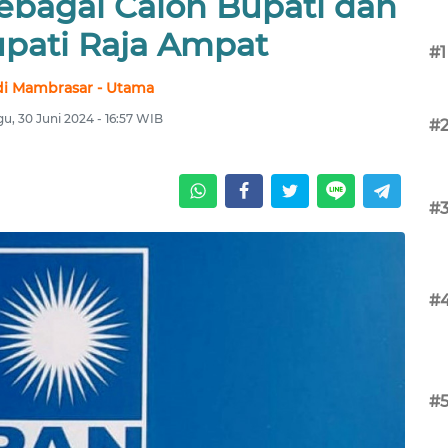
ebagai Calon Bupati dan
upati Raja Ampat
#1
i Mambrasar - Utama
u, 30 Juni 2024 - 16:57 WIB
#
#
#
#