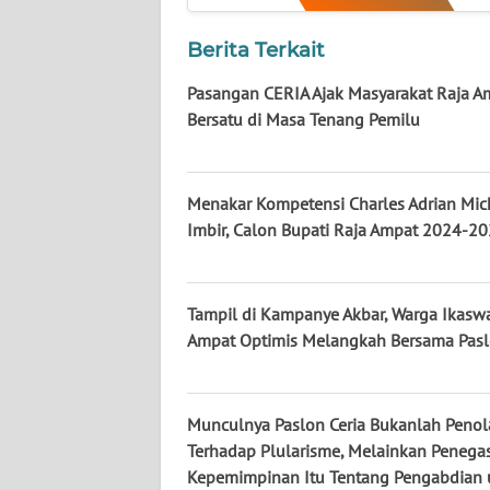
WN
KALTARA
Berita Terkait
Pasangan CERIA Ajak Masyarakat Raja A
WN
KALSEL
Bersatu di Masa Tenang Pemilu
WN
KALTIM
Menakar Kompetensi Charles Adrian Mic
Imbir, Calon Bupati Raja Ampat 2024-2
WN
SULSEL
Tampil di Kampanye Akbar, Warga Ikaswa
WN
Ampat Optimis Melangkah Bersama Pasl
GORONTALO
WN
Munculnya Paslon Ceria Bukanlah Peno
SULUT
Terhadap Plularisme, Melainkan Penega
Kepemimpinan Itu Tentang Pengabdian 