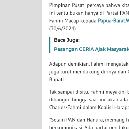
Pimpinan Pusat percaya bahwa kita 
WN
ini tentu bukan hanya di Partai PAN
SERAMBI
Fahmi Macap kepada
Papua-Barat.
(30/6/2024).
WN
JAMBI
Baca Juga:
Pasangan CERIA Ajak Masyarak
WN
SULTRA
Adapun demikian, Fahmi mengataka
juga turut mendukung dirinya dan C
WN
NTB
Bupati.
Tak sampai disitu, Fahmi meyakini
WN
SULTENG
dibangun hingga saat ini, akan ad
Charles-Fahmi dalam Koalisi Harap
WN
"Selain PAN dan Hanura, memang hin
SULBAR
berkomunikasi. Ada partai pendukun