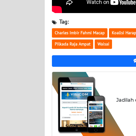
WN
NUSANTARA
Tag:
WN
Charles Imbir Fahmi Macap
Koalisi Hara
JOGJA
Pilkada Raja Ampat
Waisai
WN
JATIM
WN
BALI
WN
Jadilah
KALBAR
WN
KALTENG