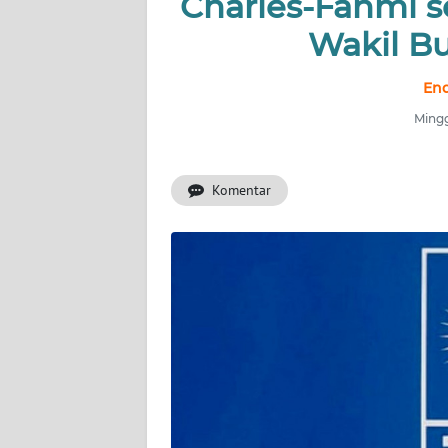
Charles-Fahmi s
Wakil B
INDEKS
BERITA
End
KONTAK
Mingg
KAMI
Komentar
INFO
IKLAN
TENTANG
KAMI
PEDOMAN
MEDIA
SIBER
REDAKSI