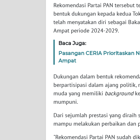
WN
Rekomendasi Partai PAN tersebut t
BANTEN
bentuk dukungan kepada kedua Tok
telah menyatakan diri sebagai Baka
WN
Ampat periode 2024-2029.
NTT
Baca Juga:
WN
Pasangan CERIA Prioritaskan Ne
KEPRI
Ampat
WN
Dukungan dalam bentuk rekomendas
PAPUA
berpartisipasi dalam ajang politik,
muda yang memiliki
background
k
WN
mumpuni.
PAPUA
BARAT
Dari sejumlah prestasi yang diraih
mampu melakukan perbaikan dan p
WN
RIAU
"Rekomendasi Partai PAN sudah dike