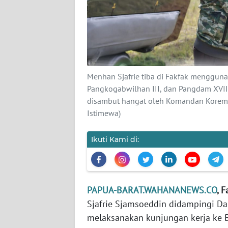
KARIR
DISCLAIMER
Wahana
Menhan Sjafrie tiba di Fakfak mengguna
News
Pangkogabwilhan III, dan Pangdam XVII
Regional
disambut hangat oleh Komandan Korem 1
Istimewa)
WN
SUMUT
Ikuti Kami di:
WN
JAKARTA
PAPUA-BARAT.WAHANANEWS.CO
, 
WN
Sjafrie Sjamsoeddin didampingi Da
JABAR
melaksanakan kunjungan kerja ke B