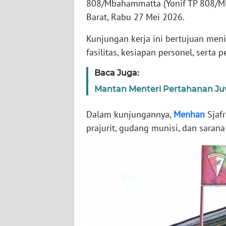
808/Mbahammatta (Yonif TP 808/MM)
WN
BANTEN
Barat, Rabu 27 Mei 2026.
Kunjungan kerja ini bertujuan men
WN
fasilitas, kesiapan personel, serta
NTT
Baca Juga:
WN
Mantan Menteri Pertahanan Ju
KEPRI
Dalam kunjungannya,
Menhan
Sjafr
WN
prajurit, gudang munisi, dan saran
PAPUA
WN
PAPUA
BARAT
WN
RIAU