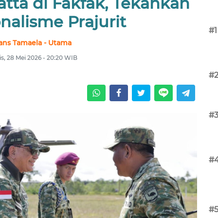
a di Fakfak, Tekankan
nalisme Prajurit
#1
ans Tamaela - Utama
s, 28 Mei 2026 - 20:20 WIB
#
#
#
#