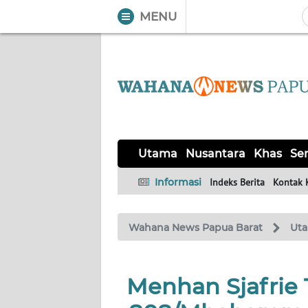
MENU
WAHANA
Tutup
TV
UTAMA
NUSANTARA
Utama
Nusantara
Khas
Ser
KHAS
Informasi
Indeks Berita
Kontak 
SERBA-
Wahana News Papua Barat
Ut
SERBI
OPINI
Menhan Sjafrie 
Informasi