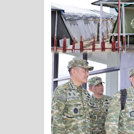
WN
SERAMBI
WN
JAMBI
WN
SULTRA
WN
NTB
WN
SULTENG
WN
SULBAR