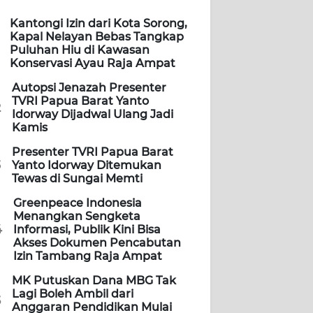
Kantongi Izin dari Kota Sorong,
Kapal Nelayan Bebas Tangkap
Puluhan Hiu di Kawasan
Konservasi Ayau Raja Ampat
Autopsi Jenazah Presenter
TVRI Papua Barat Yanto
2
Idorway Dijadwal Ulang Jadi
Kamis
Presenter TVRI Papua Barat
3
Yanto Idorway Ditemukan
Tewas di Sungai Memti
Greenpeace Indonesia
Menangkan Sengketa
4
Informasi, Publik Kini Bisa
Akses Dokumen Pencabutan
Izin Tambang Raja Ampat
MK Putuskan Dana MBG Tak
Lagi Boleh Ambil dari
5
Anggaran Pendidikan Mulai