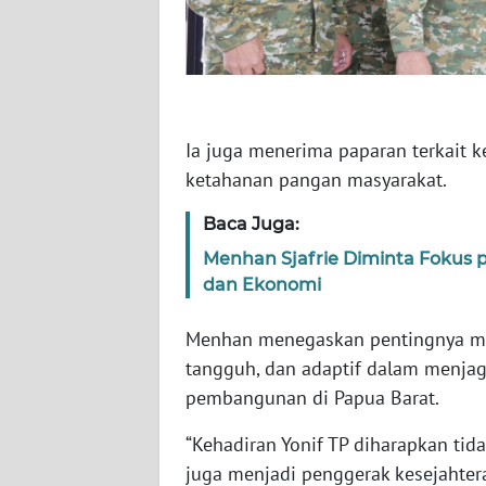
WN
BABEL
WN
SUMBAR
Ia juga menerima paparan terkait k
ketahanan pangan masyarakat.
WN
SUMSEL
Baca Juga:
Menhan Sjafrie Diminta Fokus p
WN
dan Ekonomi
BENGKULU
Menhan menegaskan pentingnya memb
WN
tangguh, dan adaptif dalam menjag
LAMPUNG
pembangunan di Papua Barat.
WN
“Kehadiran Yonif TP diharapkan tid
JATENG
juga menjadi penggerak kesejahter