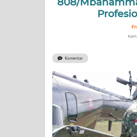
808/Mbahammatt
Profesio
INDEKS
BERITA
Fr
KONTAK
Kami
KAMI
Komentar
INFO
IKLAN
TENTANG
KAMI
PEDOMAN
MEDIA
SIBER
REDAKSI