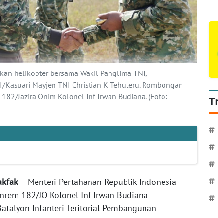
kan helikopter bersama Wakil Panglima TNI,
I/Kasuari Mayjen TNI Christian K Tehuteru. Rombongan
82/Jazira Onim Kolonel Inf Irwan Budiana. (Foto:
T
#
#
#
Fakfak
– Menteri Pertahanan Republik Indonesia
#
nrem 182/JO Kolonel Inf Irwan Budiana
#
atalyon Infanteri Teritorial Pembangunan