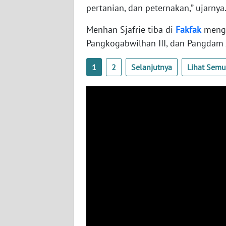
pertanian, dan peternakan,” ujarnya
WN
NUSANTARA
Menhan Sjafrie tiba di
Fakfak
mengg
Pangkogabwilhan III, dan Pangdam X
WN
JOGJA
1
2
Selanjutnya
Lihat Sem
WN
JATIM
WN
BALI
WN
KALBAR
WN
KALTENG