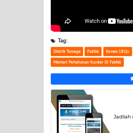
WN
KALTARA
WN
KALSEL
Tag:
WN
Distrik Tomage
Fakfak
Korem 182jo
KALTIM
Menteri Pertahanan Kunker Di Fakfak
WN
SULSEL
WN
GORONTALO
WN
Jadilah
SULUT