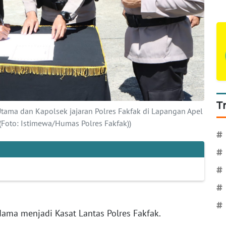
T
Utama dan Kapolsek jajaran Polres Fakfak di Lapangan Apel
 (Foto: Istimewa/Humas Polres Fakfak))
#
#
#
#
#
dama menjadi Kasat Lantas Polres Fakfak.