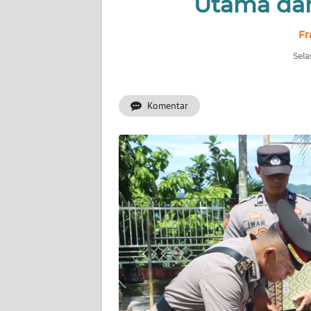
Utama dan
INDEKS
Fr
BERITA
Sela
KONTAK
KAMI
Komentar
INFO
IKLAN
TENTANG
KAMI
PEDOMAN
MEDIA
SIBER
REDAKSI