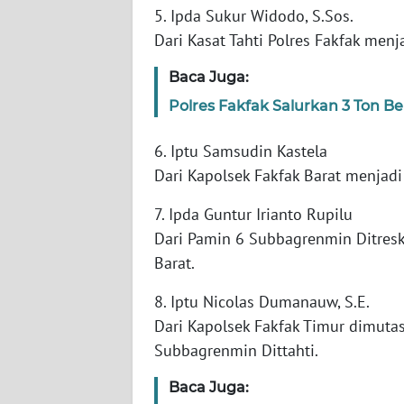
WN
5. Ipda Sukur Widodo, S.Sos.
BANTEN
Dari Kasat Tahti Polres Fakfak men
WN
Baca Juga:
NTT
Polres Fakfak Salurkan 3 Ton 
WN
6. Iptu Samsudin Kastela
KEPRI
Dari Kapolsek Fakfak Barat menjadi 
WN
7. Ipda Guntur Irianto Rupilu
PAPUA
Dari Pamin 6 Subbagrenmin Ditres
Barat.
WN
PAPUA
8. Iptu Nicolas Dumanauw, S.E.
BARAT
Dari Kapolsek Fakfak Timur dimuta
Subbagrenmin Dittahti.
WN
RIAU
Baca Juga: