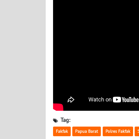
WN
BABEL
WN
SUMBAR
WN
SUMSEL
WN
BENGKULU
WN
LAMPUNG
Tag:
WN
JATENG
Fakfak
Papua Barat
Polres Fakfak