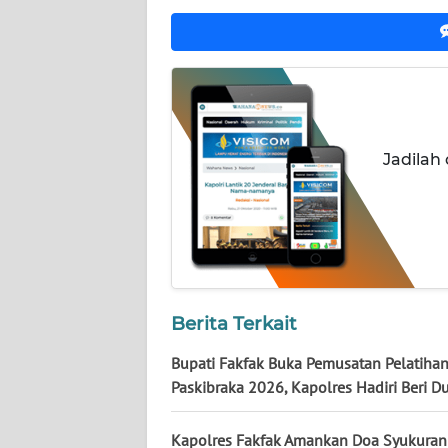
WN
NUSANTARA
WN
JOGJA
Jadilah
WN
JATIM
WN
BALI
WN
Berita Terkait
KALBAR
Bupati Fakfak Buka Pemusatan Pelatiha
Paskibraka 2026, Kapolres Hadiri Beri 
WN
KALTENG
Kapolres Fakfak Amankan Doa Syukuran