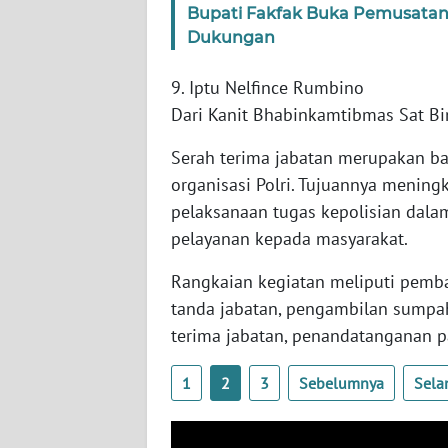
Bupati Fakfak Buka Pemusatan P
WN
Dukungan
SERAMBI
9. Iptu Nelfince Rumbino
WN
Dari Kanit Bhabinkamtibmas Sat Bi
JAMBI
Serah terima jabatan merupakan ba
WN
organisasi Polri. Tujuannya mening
SULTRA
pelaksanaan tugas kepolisian dal
pelayanan kepada masyarakat.
WN
NTB
Rangkaian kegiatan meliputi pemb
tanda jabatan, pengambilan sumpah
WN
terima jabatan, penandatanganan p
SULTENG
1
2
3
Sebelumnya
Sela
WN
SULBAR