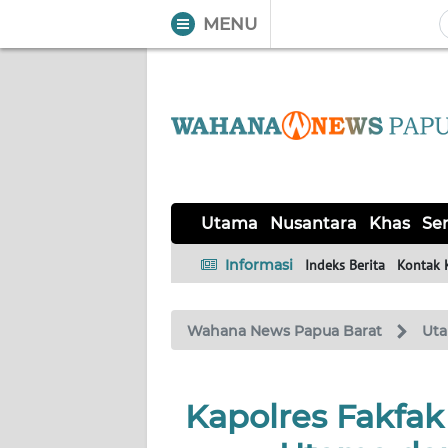
MENU
WAHANA
Tutup
TV
UTAMA
NUSANTARA
Utama
Nusantara
Khas
Ser
KHAS
Informasi
Indeks Berita
Kontak 
SERBA-
Wahana News Papua Barat
Ut
SERBI
OPINI
Kapolres Fakfak
Informasi