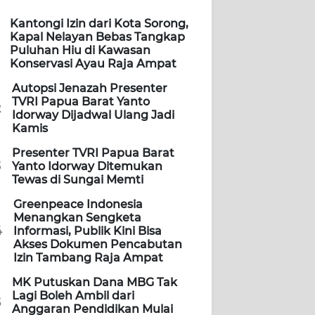
Kantongi Izin dari Kota Sorong,
Kapal Nelayan Bebas Tangkap
Puluhan Hiu di Kawasan
Konservasi Ayau Raja Ampat
Autopsi Jenazah Presenter
TVRI Papua Barat Yanto
2
Idorway Dijadwal Ulang Jadi
Kamis
Presenter TVRI Papua Barat
3
Yanto Idorway Ditemukan
Tewas di Sungai Memti
Greenpeace Indonesia
Menangkan Sengketa
4
Informasi, Publik Kini Bisa
Akses Dokumen Pencabutan
Izin Tambang Raja Ampat
MK Putuskan Dana MBG Tak
Lagi Boleh Ambil dari
5
Anggaran Pendidikan Mulai