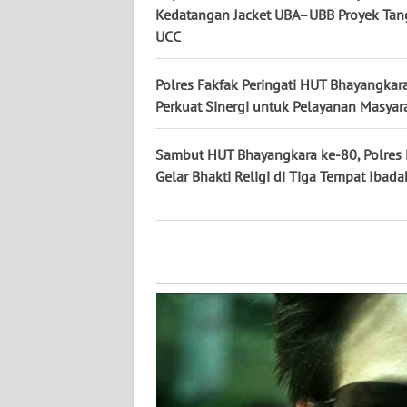
WN
Kedatangan Jacket UBA–UBB Proyek Ta
KALTARA
UCC
WN
Polres Fakfak Peringati HUT Bhayangkar
KALSEL
Perkuat Sinergi untuk Pelayanan Masyar
WN
Sambut HUT Bhayangkara ke-80, Polres 
KALTIM
Gelar Bhakti Religi di Tiga Tempat Ibada
WN
SULSEL
WN
GORONTALO
WN
SULUT