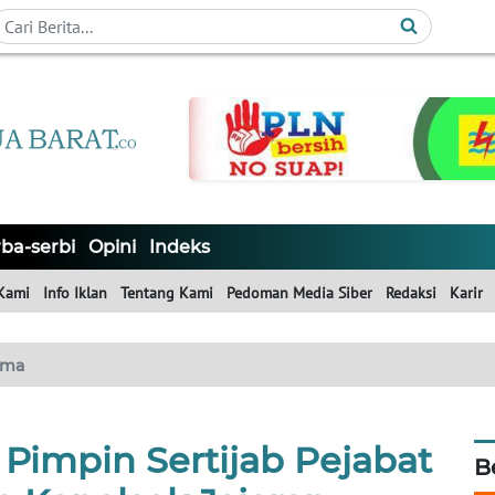
ba-serbi
Opini
Indeks
Kami
Info Iklan
Tentang Kami
Pedoman Media Siber
Redaksi
Karir
ama
 Pimpin Sertijab Pejabat
B