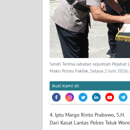
KARIR
DISCLAIMER
Wahana
News
Regional
Serah Terima Jabatan sejumlah Pejabat 
WN
Mako Polres Fakfak, Selasa 2 Juni 2026.
SUMUT
Ikuti Kami di:
WN
JAKARTA
WN
4. Iptu Margo Rinto Prabowo, S.H.
JABAR
Dari Kasat Lantas Polres Teluk Won