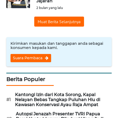
Jajaran
Informasi
2 bulan yang lalu
INDEKS
Muat Berita Selanjutnya
BERITA
KONTAK
KAMI
Kirimkan masukan dan tanggapan anda sebagai
konsumen kepada kami.
INFO
Suara Pembaca
IKLAN
TENTANG
Berita Populer
KAMI
Kantongi Izin dari Kota Sorong, Kapal
PEDOMAN
#1
Nelayan Bebas Tangkap Puluhan Hiu di
MEDIA
Kawasan Konservasi Ayau Raja Ampat
SIBER
Autopsi Jenazah Presenter TVRI Papua