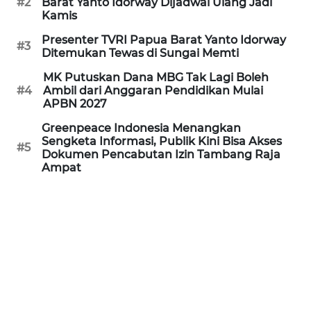
#2
Barat Yanto Idorway Dijadwal Ulang Jadi
REDAKSI
Kamis
Presenter TVRI Papua Barat Yanto Idorway
KARIR
#3
Ditemukan Tewas di Sungai Memti
MK Putuskan Dana MBG Tak Lagi Boleh
DISCLAIMER
#4
Ambil dari Anggaran Pendidikan Mulai
APBN 2027
Wahana
Greenpeace Indonesia Menangkan
News
Sengketa Informasi, Publik Kini Bisa Akses
Regional
#5
Dokumen Pencabutan Izin Tambang Raja
Ampat
WN
SUMUT
WN
JAKARTA
WN
JABAR