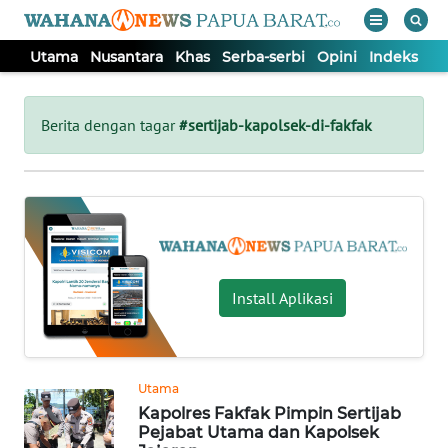
Utama
Nusantara
Khas
Serba-serbi
Opini
Indeks
WAHANA
Tutup
TV
Berita dengan tagar
#sertijab-kapolsek-di-fakfak
UTAMA
NUSANTARA
KHAS
Install Aplikasi
SERBA-
SERBI
Utama
Kapolres Fakfak Pimpin Sertijab
OPINI
Pejabat Utama dan Kapolsek