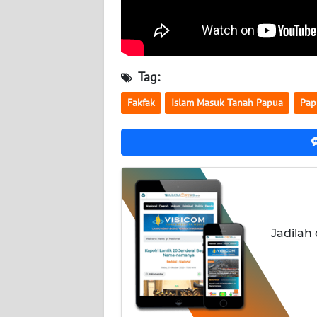
WN
KALTARA
WN
Tag:
KALSEL
Fakfak
Islam Masuk Tanah Papua
Pap
WN
KALTIM
WN
SULSEL
WN
Jadilah
GORONTALO
WN
SULUT