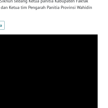
 Siknun sedang Ketua panitia Kabupaten Fakfak
 dan Ketua tim Pengarah Panitia Provinsi Wahidin
ua