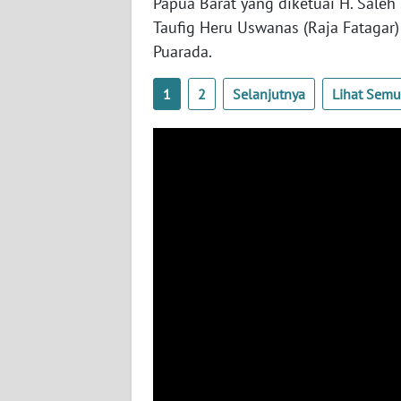
Papua Barat yang diketuai H. Saleh
WN
Taufig Heru Uswanas (Raja Fatagar)
NUSANTARA
Puarada.
WN
1
2
Selanjutnya
Lihat Sem
JOGJA
WN
JATIM
WN
BALI
WN
KALBAR
WN
KALTENG