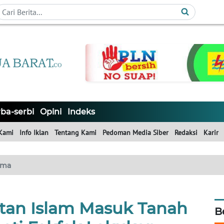
ba-serbi
Opini
Indeks
Kami
Info Iklan
Tentang Kami
Pedoman Media Siber
Redaksi
Karir
ama
atan Islam Masuk Tanah
B