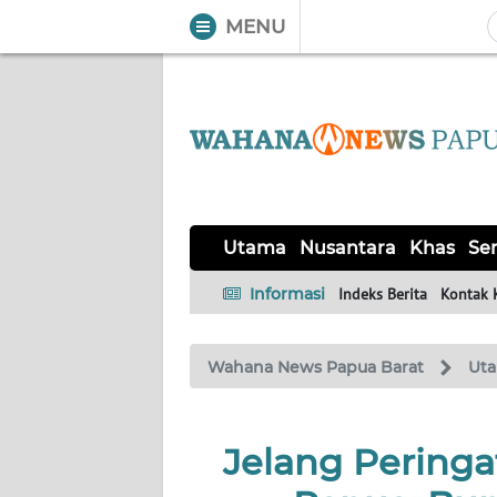
MENU
WAHANA
Tutup
TV
UTAMA
NUSANTARA
Utama
Nusantara
Khas
Ser
KHAS
Informasi
Indeks Berita
Kontak 
SERBA-
Wahana News Papua Barat
Ut
SERBI
OPINI
Jelang Pering
Informasi