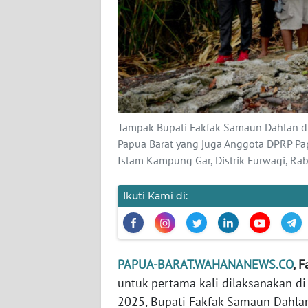
KARIR
DISCLAIMER
Wahana
News
Regional
Tampak Bupati Fakfak Samaun Dahlan di
Papua Barat yang juga Anggota DPRP Pa
Islam Kampung Gar, Distrik Furwagi, R
WN
SUMUT
Ikuti Kami di:
WN
JAKARTA
PAPUA-BARAT.WAHANANEWS.CO
, 
WN
JABAR
untuk pertama kali dilaksanakan d
2025, Bupati Fakfak Samaun Dahlan