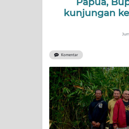
Papua, Bup
kunjungan ke
INDEKS
BERITA
KONTAK
Juma
KAMI
Komentar
INFO
IKLAN
TENTANG
KAMI
PEDOMAN
MEDIA
SIBER
REDAKSI