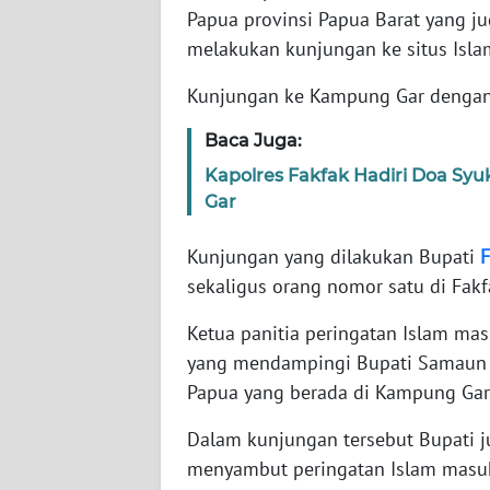
WN
Papua provinsi Papua Barat yang j
BANTEN
melakukan kunjungan ke situs Islam
WN
Kunjungan ke Kampung Gar dengan
NTT
Baca Juga:
WN
Kapolres Fakfak Hadiri Doa Sy
KEPRI
Gar
WN
Kunjungan yang dilakukan Bupati
F
PAPUA
sekaligus orang nomor satu di Fakf
Ketua panitia peringatan Islam mas
WN
PAPUA
yang mendampingi Bupati Samaun 
BARAT
Papua yang berada di Kampung Gar
Dalam kunjungan tersebut Bupati 
WN
RIAU
menyambut peringatan Islam masuk