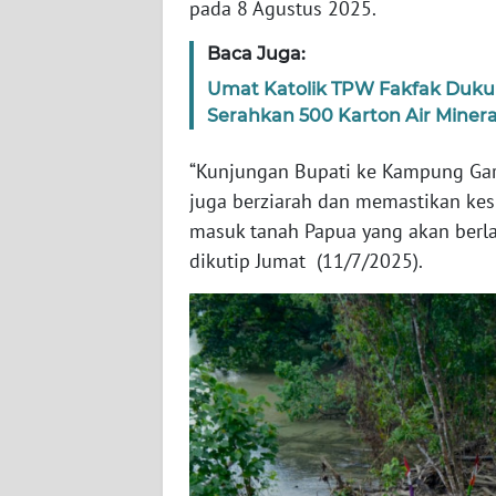
pada 8 Agustus 2025.
WN
SERAMBI
Baca Juga:
Umat Katolik TPW Fakfak Duku
WN
Serahkan 500 Karton Air Minera
JAMBI
“Kunjungan Bupati ke Kampung Gar 
WN
juga berziarah dan memastikan ke
SULTRA
masuk tanah Papua yang akan berla
dikutip Jumat (11/7/2025).
WN
NTB
WN
SULTENG
WN
SULBAR