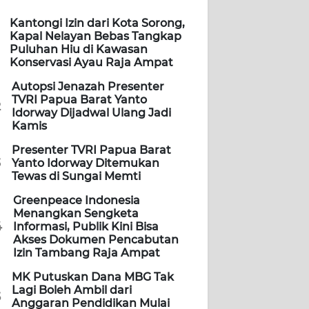
Kantongi Izin dari Kota Sorong,
Kapal Nelayan Bebas Tangkap
Puluhan Hiu di Kawasan
Konservasi Ayau Raja Ampat
Autopsi Jenazah Presenter
TVRI Papua Barat Yanto
2
Idorway Dijadwal Ulang Jadi
Kamis
Presenter TVRI Papua Barat
3
Yanto Idorway Ditemukan
Tewas di Sungai Memti
Greenpeace Indonesia
Menangkan Sengketa
4
Informasi, Publik Kini Bisa
Akses Dokumen Pencabutan
Izin Tambang Raja Ampat
MK Putuskan Dana MBG Tak
Lagi Boleh Ambil dari
5
Anggaran Pendidikan Mulai