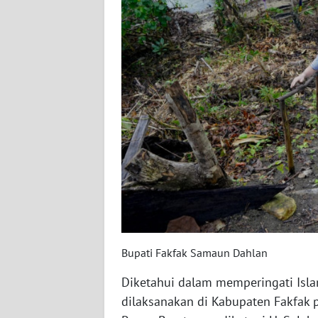
WN
BABEL
WN
SUMBAR
WN
SUMSEL
WN
BENGKULU
WN
LAMPUNG
Bupati Fakfak Samaun Dahlan
WN
Diketahui dalam memperingati Isla
JATENG
dilaksanakan di Kabupaten Fakfak p