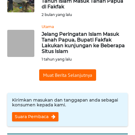
Tahun Islam Masuk Tanah Papua
di Fakfak
Informasi
2 bulan yang lalu
INDEKS
BERITA
Utama
Jelang Peringatan Islam Masuk
Tanah Papua, Bupati Fakfak
KONTAK
Lakukan kunjungan ke Beberapa
KAMI
Situs Islam
1 tahun yang lalu
INFO
IKLAN
Muat Berita Selanjutnya
TENTANG
KAMI
Kirimkan masukan dan tanggapan anda sebagai
konsumen kepada kami.
PEDOMAN
MEDIA
Suara Pembaca
SIBER