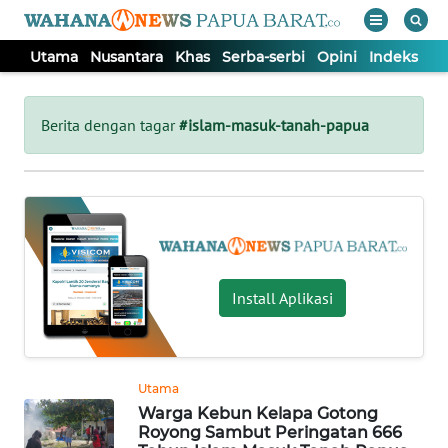
Utama
Nusantara
Khas
Serba-serbi
Opini
Indeks
WAHANA
Tutup
TV
Berita dengan tagar
#islam-masuk-tanah-papua
UTAMA
NUSANTARA
KHAS
Install Aplikasi
SERBA-
SERBI
Utama
Warga Kebun Kelapa Gotong
OPINI
Royong Sambut Peringatan 666