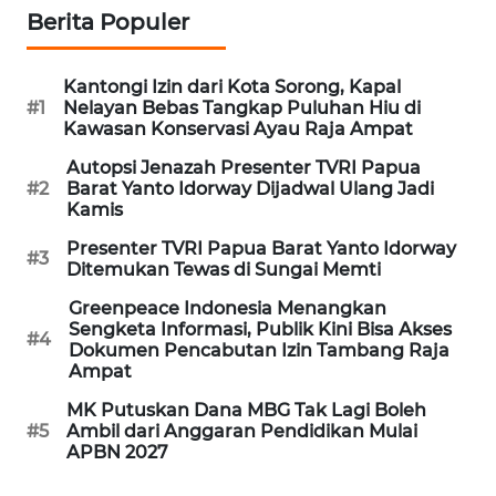
REDAKSI
Berita Populer
KARIR
Kantongi Izin dari Kota Sorong, Kapal
#1
Nelayan Bebas Tangkap Puluhan Hiu di
Kawasan Konservasi Ayau Raja Ampat
DISCLAIMER
Autopsi Jenazah Presenter TVRI Papua
Wahana
#2
Barat Yanto Idorway Dijadwal Ulang Jadi
News
Kamis
Regional
Presenter TVRI Papua Barat Yanto Idorway
#3
Ditemukan Tewas di Sungai Memti
WN
Greenpeace Indonesia Menangkan
SUMUT
Sengketa Informasi, Publik Kini Bisa Akses
#4
Dokumen Pencabutan Izin Tambang Raja
WN
Ampat
JAKARTA
MK Putuskan Dana MBG Tak Lagi Boleh
#5
Ambil dari Anggaran Pendidikan Mulai
WN
APBN 2027
JABAR