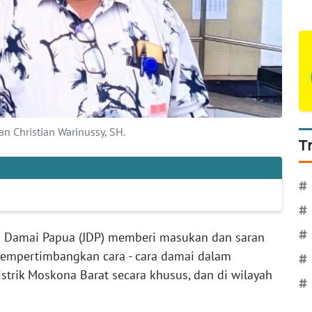
an Christian Warinussy, SH.
T
#
#
#
n Damai Papua (JDP) memberi masukan dan saran
mempertimbangkan cara - cara damai dalam
#
istrik Moskona Barat secara khusus, dan di wilayah
#