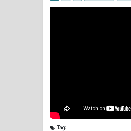
WN
BABEL
WN
SUMBAR
WN
SUMSEL
WN
BENGKULU
WN
LAMPUNG
WN
JATENG
Tag: