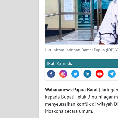
KARIR
DISCLAIMER
Wahana
News
Regional
Juru bicara Jaringan Damai Papua (JDP) Y
WN
Ikuti Kami di:
SUMUT
WN
JAKARTA
Wahananews-Papua Barat |
Jaringa
kepada Bupati Teluk Bintuni agar 
WN
menyelesaikan konflik di wilayah D
JABAR
Moskona secara umum.