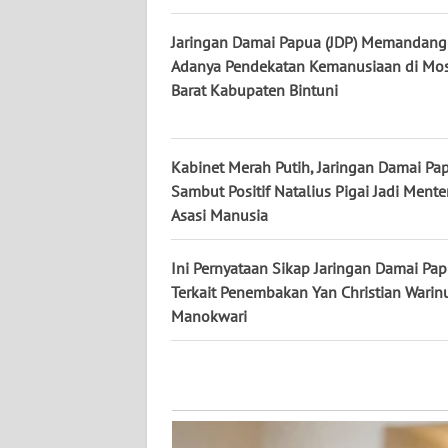
WN
KALTARA
Jaringan Damai Papua (JDP) Memandang
Adanya Pendekatan Kemanusiaan di Mo
WN
Barat Kabupaten Bintuni
KALSEL
WN
Kabinet Merah Putih, Jaringan Damai Pap
KALTIM
Sambut Positif Natalius Pigai Jadi Mente
Asasi Manusia
WN
SULSEL
Ini Pernyataan Sikap Jaringan Damai Pap
Terkait Penembakan Yan Christian Warinu
WN
Manokwari
GORONTALO
WN
SULUT