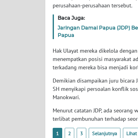
perusahaan-perusahaan tersebut.
WN
SERAMBI
Baca Juga:
Jaringan Damai Papua (JDP) Beri
WN
Papua
JAMBI
Hak Ulayat mereka dikelola dengan 
WN
menempatkan posisi masyarakat ad
SULTRA
terkadang mereka bisa menjadi ko
WN
Demikian disampaikan juru bicara J
NTB
SH menyikapi persoalan konflik sosi
Manokwari.
WN
SULTENG
Menurut catatan JDP, ada seorang w
terlibat pembunuhan terhadap seo
WN
SULBAR
1
2
3
Selanjutnya
Liha