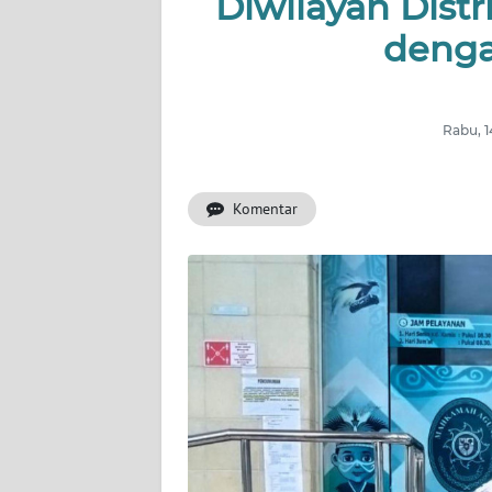
Diwilayah Dist
denga
INDEKS
BERITA
KONTAK
Rabu, 1
KAMI
Komentar
INFO
IKLAN
TENTANG
KAMI
PEDOMAN
MEDIA
SIBER
REDAKSI