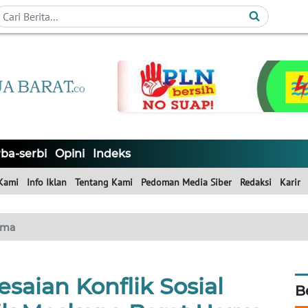
ba-serbi
Opini
Indeks
Kami
Info Iklan
Tentang Kami
Pedoman Media Siber
Redaksi
Karir
ama
saian Konflik Sosial
B