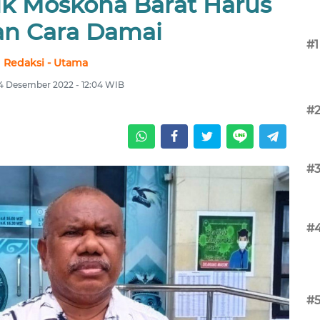
rik Moskona Barat Harus
n Cara Damai
#1
Redaksi - Utama
4 Desember 2022 - 12:04 WIB
#
#
#
#