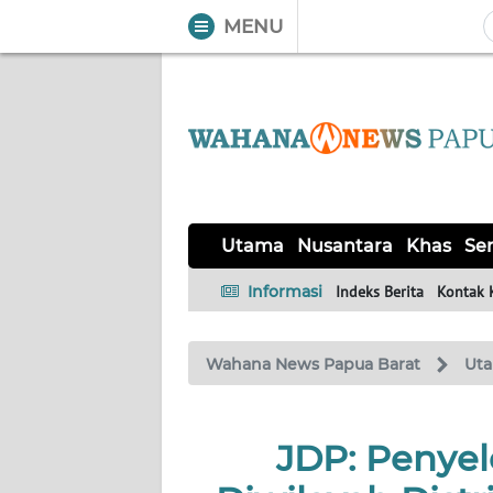
MENU
WAHANA
Tutup
TV
UTAMA
NUSANTARA
Utama
Nusantara
Khas
Ser
KHAS
Informasi
Indeks Berita
Kontak 
SERBA-
Wahana News Papua Barat
Ut
SERBI
OPINI
JDP: Penyele
Informasi