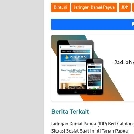
WN
Bintuni
Jaringan Damai Papua
JDP
NUSANTARA
WN
JOGJA
WN
JATIM
Jadilah
WN
BALI
WN
KALBAR
Berita Terkait
WN
KALTENG
Jaringan Damai Papua (JDP) Beri Catatan 
Situasi Sosial Saat Ini di Tanah Papua