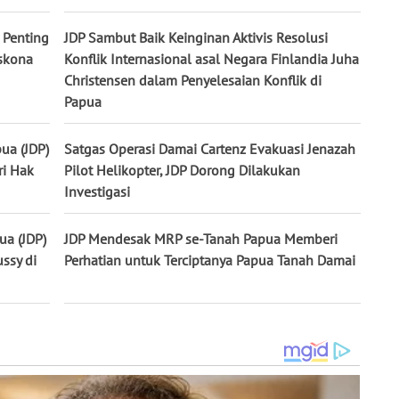
 Penting
JDP Sambut Baik Keinginan Aktivis Resolusi
skona
Konflik Internasional asal Negara Finlandia Juha
Christensen dalam Penyelesaian Konflik di
Papua
ua (JDP)
Satgas Operasi Damai Cartenz Evakuasi Jenazah
ri Hak
Pilot Helikopter, JDP Dorong Dilakukan
Investigasi
ua (JDP)
JDP Mendesak MRP se-Tanah Papua Memberi
ssy di
Perhatian untuk Terciptanya Papua Tanah Damai