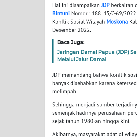
WN
Hal ini disampaikan
JDP
berkaitan d
BANTEN
Bintuni
Nomor : 188. 45/C-69/2022 
Konflik Sosial Wilayah
Moskona
Kab
WN
Desember 2022.
NTT
Baca Juga:
WN
Jaringan Damai Papua (JDP) Se
KEPRI
Melalui Jalur Damai
WN
JDP memandang bahwa konflik sosia
PAPUA
banyak disebabkan karena ketersed
melimpah.
WN
PAPUA
Sehingga menjadi sumber terjadinya 
BARAT
semenjak hadirnya perusahaan-pe
sejak tahun 1980-an hingga kini.
WN
RIAU
Akibatnya, masyarakat adat di wila