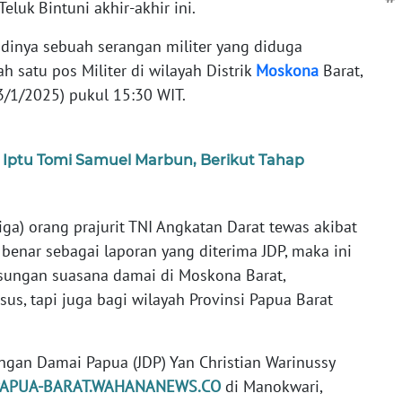
luk Bintuni akhir-akhir ini.
adinya sebuah serangan militer yang diduga
h satu pos Militer di wilayah Distrik
Moskona
Barat,
3/1/2025) pukul 15:30 WIT.
 Iptu Tomi Samuel Marbun, Berikut Tahap
ga) orang prajurit TNI Angkatan Darat tewas akibat
t benar sebagai laporan yang diterima JDP, maka ini
sungan suasana damai di Moskona Barat,
us, tapi juga bagi wilayah Provinsi Papua Barat
ringan Damai Papua (JDP) Yan Christian Warinussy
PAPUA-BARAT.WAHANANEWS.CO
di Manokwari,