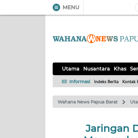
MENU
WAHANA
Tutup
TV
UTAMA
NUSANTARA
Utama
Nusantara
Khas
Ser
KHAS
Informasi
Indeks Berita
Kontak 
SERBA-
Wahana News Papua Barat
Ut
SERBI
OPINI
Jaringan 
Informasi