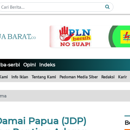
ba-serbi
Opini
Indeks
Kami
Info Iklan
Tentang Kami
Pedoman Media Siber
Redaksi
Karir
ama
Damai Papua (JDP)
B