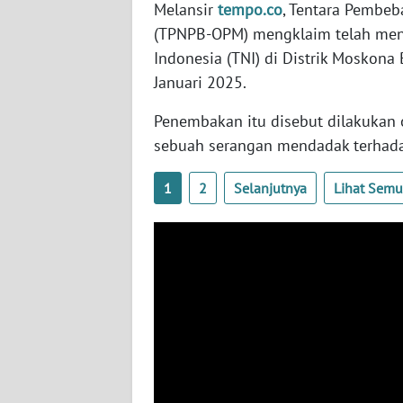
Melansir
tempo.co
, Tentara Pembeb
WN
(TPNPB-OPM) mengklaim telah menem
BABEL
Indonesia (TNI) di Distrik Moskona 
Januari 2025.
WN
SUMBAR
Penembakan itu disebut dilakukan
sebuah serangan mendadak terhadap 
WN
SUMSEL
1
2
Selanjutnya
Lihat Sem
WN
BENGKULU
WN
LAMPUNG
WN
JATENG