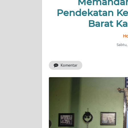
Memandan
Pendekatan Ke
INDEKS
BERITA
Barat K
KONTAK
Ho
KAMI
Sabtu,
INFO
IKLAN
Komentar
TENTANG
KAMI
PEDOMAN
MEDIA
SIBER
REDAKSI