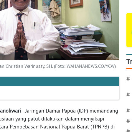
T
 Yan Christian Warinussy, SH. (Foto: WAHANANEWS.CO/YCW)
#
#
Manokwari
- Jaringan Damai Papua (JDP) memandang
#
siaan yang patut dilakukan dalam menyikapi
#
tara Pembebasan Nasional Papua Barat (TPNPB) di
#