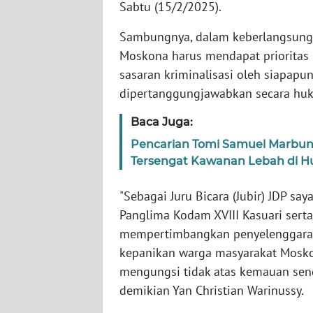
Sabtu (15/2/2025).
WN
SERAMBI
Sambungnya, dalam keberlangsunga
Moskona harus mendapat prioritas 
WN
sasaran kriminalisasi oleh siapapu
JAMBI
dipertanggungjawabkan secara hu
WN
Baca Juga:
SULTRA
Pencarian Tomi Samuel Marbun,
Tersengat Kawanan Lebah di H
WN
NTB
"Sebagai Juru Bicara (Jubir) JDP s
Panglima Kodam XVIII Kasuari serta
WN
mempertimbangkan penyelenggaraa
SULTENG
kepanikan warga masyarakat Mosk
mengungsi tidak atas kemauan sendi
WN
demikian Yan Christian Warinussy.
SULBAR