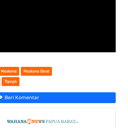
Moskona
Moskona Barat
Ttpnpb
Beri Komentar