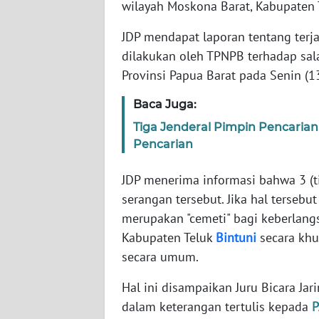
wilayah Moskona Barat, Kabupaten Te
WN
BANTEN
JDP mendapat laporan tentang terj
dilakukan oleh TPNPB terhadap sala
WN
Provinsi Papua Barat pada Senin (1
NTT
Baca Juga:
WN
KEPRI
Tiga Jenderal Pimpin Pencarian
Pencarian
WN
JDP menerima informasi bahwa 3 (ti
PAPUA
serangan tersebut. Jika hal tersebu
merupakan "cemeti" bagi keberlang
WN
PAPUA
Kabupaten Teluk
Bintuni
secara khus
BARAT
secara umum.
WN
Hal ini disampaikan Juru Bicara Ja
RIAU
dalam keterangan tertulis kepada