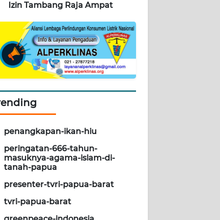
Izin Tambang Raja Ampat
rending
penangkapan-ikan-hiu
peringatan-666-tahun-
masuknya-agama-islam-di-
tanah-papua
presenter-tvri-papua-barat
tvri-papua-barat
greenpeace-indonesia