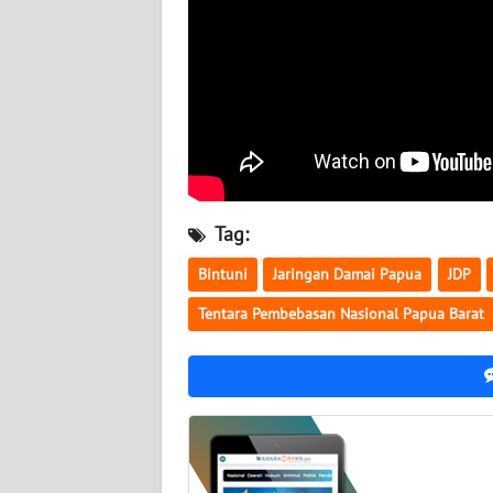
WN
NUSANTARA
WN
JOGJA
WN
JATIM
Tag:
WN
Bintuni
Jaringan Damai Papua
JDP
BALI
Tentara Pembebasan Nasional Papua Barat
WN
KALBAR
WN
KALTENG