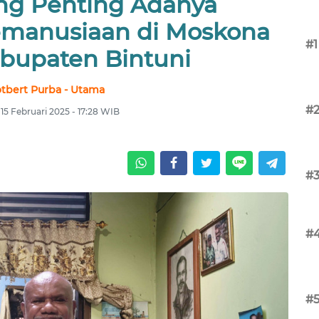
g Penting Adanya
manusiaan di Moskona
#1
abupaten Bintuni
tbert Purba - Utama
#
 15 Februari 2025 - 17:28 WIB
#
#
#