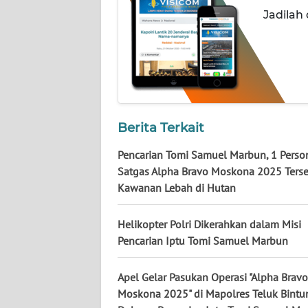
WN
Jadilah
KALTARA
WN
KALSEL
WN
KALTIM
Berita Terkait
Pencarian Tomi Samuel Marbun, 1 Person
WN
Satgas Alpha Bravo Moskona 2025 Ters
SULSEL
Kawanan Lebah di Hutan
WN
Helikopter Polri Dikerahkan dalam Misi
GORONTALO
Pencarian Iptu Tomi Samuel Marbun
WN
Apel Gelar Pasukan Operasi "Alpha Bravo
SULUT
Moskona 2025" di Mapolres Teluk Bintun