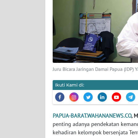
KARIR
DISCLAIMER
Wahana
News
Regional
Juru Bicara Jaringan Damai Papua (JDP)
WN
SUMUT
Ikuti Kami di:
WN
JAKARTA
PAPUA-BARAT.WAHANANEWS.CO
, 
WN
penting adanya pendekatan kemanu
JABAR
kehadiran kelompok bersenjata Ten