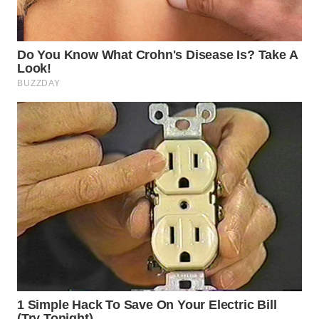
WN
SUMEDANG
WN
CIANJUR
WN
KEPULAUAN
SERIBU
WN
TANGERANG
WN
BINJAI
WN
CIREBON