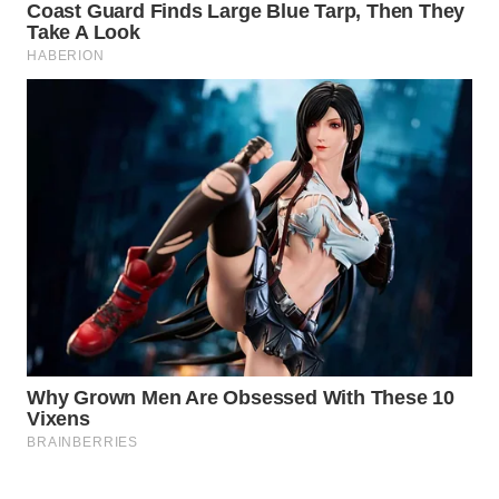
WAHANA
SPORT
WAHANA
UMKM
WAHANA
SELEB
WAHANA
PERSONA
WAHANA
OTOMOTIF
WAHANA
HEALTH