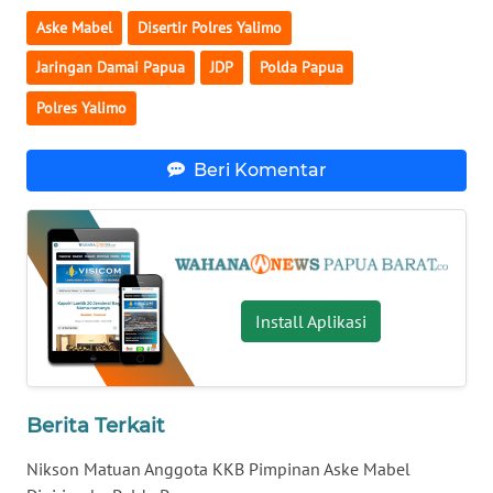
Aske Mabel
Disertir Polres Yalimo
WN
Jaringan Damai Papua
JDP
Polda Papua
NUSANTARA
Polres Yalimo
WN
JOGJA
Beri Komentar
WN
JATIM
WN
BALI
Install Aplikasi
WN
KALBAR
Berita Terkait
WN
Nikson Matuan Anggota KKB Pimpinan Aske Mabel
KALTENG