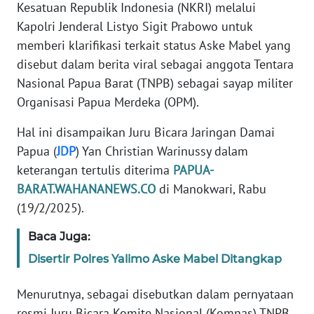
Kesatuan Republik Indonesia (NKRI) melalui
REDAKSI
Kapolri Jenderal Listyo Sigit Prabowo untuk
memberi klarifikasi terkait status Aske Mabel yang
KARIR
disebut dalam berita viral sebagai anggota Tentara
Nasional Papua Barat (TNPB) sebagai sayap militer
DISCLAIMER
Organisasi Papua Merdeka (OPM).
Wahana
Hal ini disampaikan Juru Bicara Jaringan Damai
News
Regional
Papua (
JDP
) Yan Christian Warinussy dalam
keterangan tertulis diterima
PAPUA-
WN
BARAT.WAHANANEWS.CO
di Manokwari, Rabu
SUMUT
(19/2/2025).
WN
Baca Juga:
JAKARTA
Disertir Polres Yalimo Aske Mabel Ditangkap
WN
Menurutnya, sebagai disebutkan dalam pernyataan
JABAR
resmi Juru Bicara Komite Nasional (Komnas) TNPB