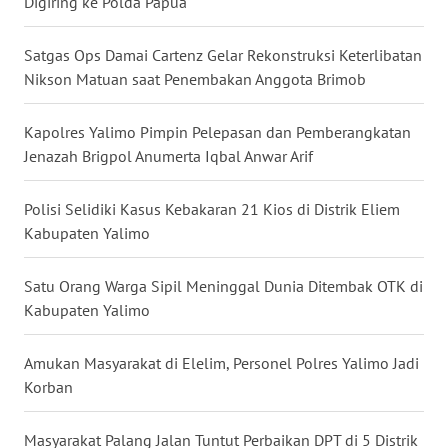
Digiring ke Polda Papua
WN
Satgas Ops Damai Cartenz Gelar Rekonstruksi Keterlibatan
KALTARA
Nikson Matuan saat Penembakan Anggota Brimob
WN
Kapolres Yalimo Pimpin Pelepasan dan Pemberangkatan
KALSEL
Jenazah Brigpol Anumerta Iqbal Anwar Arif
WN
KALTIM
Polisi Selidiki Kasus Kebakaran 21 Kios di Distrik Eliem
Kabupaten Yalimo
WN
SULSEL
Satu Orang Warga Sipil Meninggal Dunia Ditembak OTK di
Kabupaten Yalimo
WN
GORONTALO
Amukan Masyarakat di Elelim, Personel Polres Yalimo Jadi
Korban
WN
SULUT
Masyarakat Palang Jalan Tuntut Perbaikan DPT di 5 Distrik