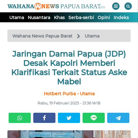
Utama
Nusantara
Khas
Serba-serbi
Opini
Indeks
WAHANA
Tutup
TV
Wahana News Papua Barat
Utama
UTAMA
Jaringan Damai Papua (JDP)
Desak Kapolri Memberi
NUSANTARA
Klarifikasi Terkait Status Aske
Mabel
KHAS
Hotbert Purba - Utama
Rabu, 19 Februari 2025 - 21:36 WIB
SERBA-
SERBI
OPINI