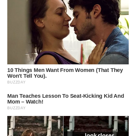
WN
PRIANGAN
TIMUR
WN
SEMARANG
WN
SOLO
WN
BOROBUDUR
WN
MADURA
WN
SURABAYA