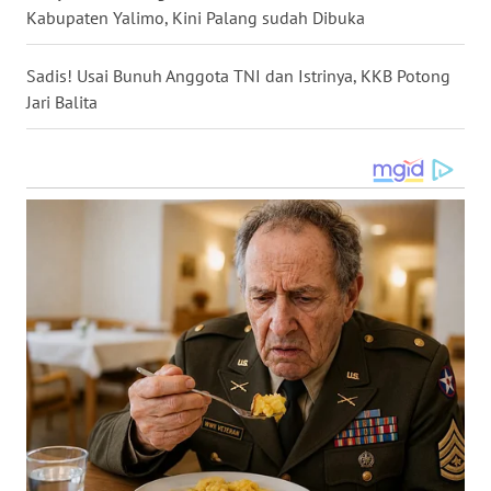
Kabupaten Yalimo, Kini Palang sudah Dibuka
WN
MALUKU
Sadis! Usai Bunuh Anggota TNI dan Istrinya, KKB Potong
Jari Balita
WN
MALUT
WN
DAIRI
WN
DANAU
TOBA
WN
NIAS
WN
LANGKAT