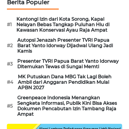
Berita Populer
SIBARAGAS
NEWS
Kantongi Izin dari Kota Sorong, Kapal
#1
Nelayan Bebas Tangkap Puluhan Hiu di
Kawasan Konservasi Ayau Raja Ampat
METRO
SIANTAR
Autopsi Jenazah Presenter TVRI Papua
#2
Barat Yanto Idorway Dijadwal Ulang Jadi
NEWS
Kamis
METRO
Presenter TVRI Papua Barat Yanto Idorway
#3
Ditemukan Tewas di Sungai Memti
MEDAN
NEWS
MK Putuskan Dana MBG Tak Lagi Boleh
#4
Ambil dari Anggaran Pendidikan Mulai
APBN 2027
METRO
JAKARTA
Greenpeace Indonesia Menangkan
NEWS
Sengketa Informasi, Publik Kini Bisa Akses
#5
Dokumen Pencabutan Izin Tambang Raja
Ampat
KRT
NEWS