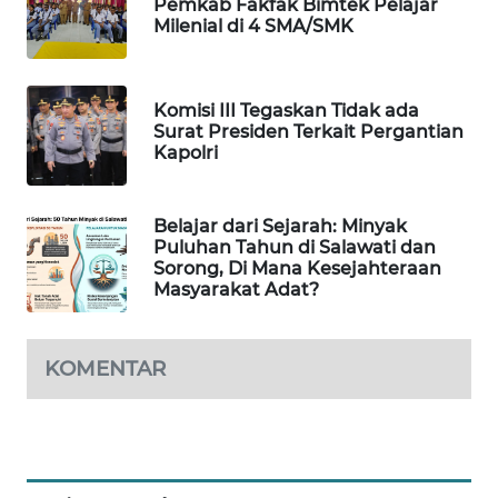
Pemkab Fakfak Bimtek Pelajar
Milenial di 4 SMA/SMK
PORTAL
KONSUMEN
Komisi III Tegaskan Tidak ada
FORWAMKI
Surat Presiden Terkait Pergantian
Kapolri
ALPERKLINAS
Belajar dari Sejarah: Minyak
FORJASIDA
Puluhan Tahun di Salawati dan
Sorong, Di Mana Kesejahteraan
Masyarakat Adat?
TAMBANG
NEWS
KOMENTAR
SITUNGIR
NEWS
SIDIKALANG
NEWS