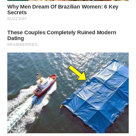
WAHANA
LISTRIK
WAHANA
TRAVEL
WAHANA
TV
WAHANANEWS
ID
WAHANANEWS
CO ID
WAHANANEWS
NET