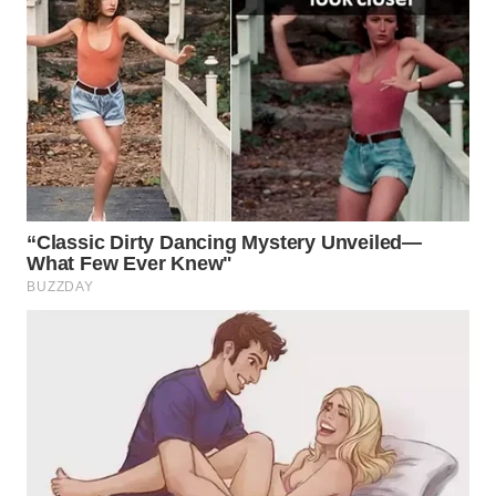
WN
NATUNA
WN
BINTAN
WN
MANDALIKA
WN
LIKUPANG
WN
LABUANBAJO
WN
BORNEO