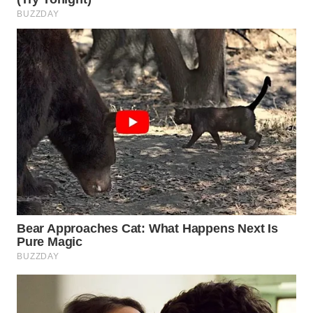
WN
INDRAMAYU
WN
KUNINGAN
WN
MAJALENGKA
WN
SUBANG
WN
SUKABUMI
WN
PURWAKARTA