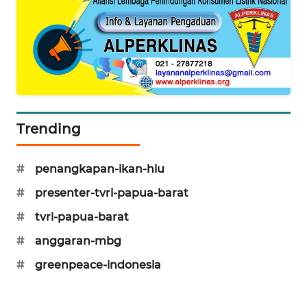
KARING
NEWS
JURNAL
MARITIM
HUMBANG
Trending
NEWS
#
penangkapan-ikan-hiu
GARONGGANG
NEWS
#
presenter-tvri-papua-barat
#
tvri-papua-barat
FISUELRI
ID
#
anggaran-mbg
#
greenpeace-indonesia
ENERGI
NEWS