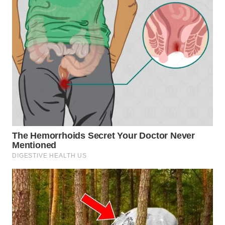
WN
TAPANULI
TENGAH
WN DELI
SERDANG
WN
TEBING
TINGGI
WN
PAKPAK
WN
KARAWANG
WN
BEKASI