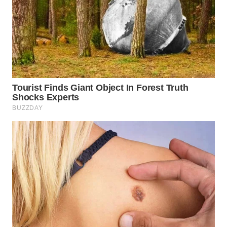
WN
BOGOR
WN
DEPOK
WN
TAPANULI
UTARA
WN
SAMOSIR
WN
PADANG
LAWAS