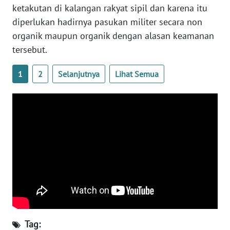
ketakutan di kalangan rakyat sipil dan karena itu
diperlukan hadirnya pasukan militer secara non
WN
BABEL
organik maupun organik dengan alasan keamanan
tersebut.
WN
SUMBAR
1
2
Selanjutnya
Lihat Semua
WN
SUMSEL
WN
BENGKULU
WN
LAMPUNG
WN
Tag:
JATENG