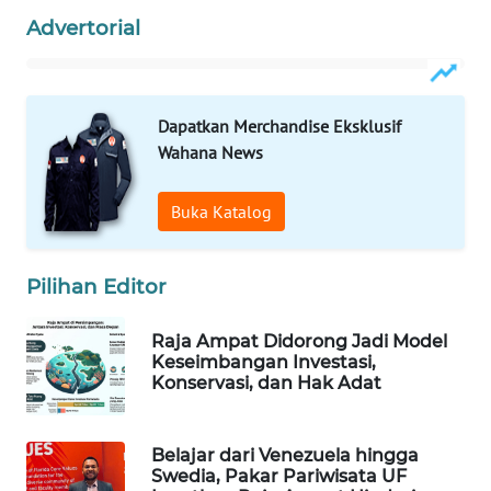
Advertorial
WAHANA
DESA
WISATA
Dapatkan Merchandise Eksklusif
LAPAK
Wahana News
WAHANA
Buka Katalog
Wahana
Network
Pilihan Editor
KONSUMEN
LISTRIK
Raja Ampat Didorong Jadi Model
Keseimbangan Investasi,
Konservasi, dan Hak Adat
MASYARAKAT
KELISTRIKAN
Belajar dari Venezuela hingga
WALINKI
Swedia, Pakar Pariwisata UF
ID