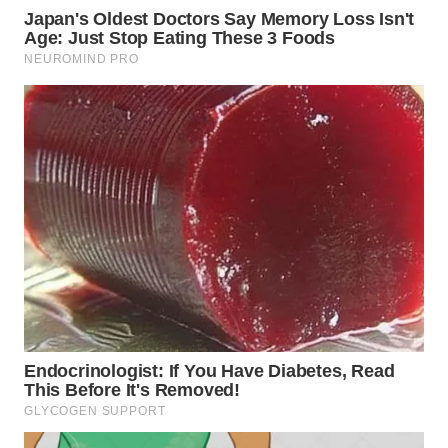
WN
TAPANULI
SELATAN
WN
TANJUNG
LESUNG
WN
KARO
WN
SIMALUNGUN
WN
LABUHANBATU