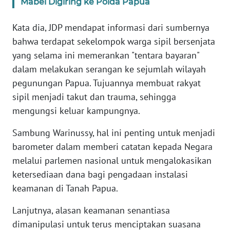
Mabel Digiring ke Polda Papua
WN
Kata dia, JDP mendapat informasi dari sumbernya
SERAMBI
bahwa terdapat sekelompok warga sipil bersenjata
yang selama ini memerankan "tentara bayaran"
WN
dalam melakukan serangan ke sejumlah wilayah
JAMBI
pegunungan Papua. Tujuannya membuat rakyat
sipil menjadi takut dan trauma, sehingga
WN
mengungsi keluar kampungnya.
SULTRA
Sambung Warinussy, hal ini penting untuk menjadi
WN
barometer dalam memberi catatan kepada Negara
NTB
melalui parlemen nasional untuk mengalokasikan
ketersediaan dana bagi pengadaan instalasi
WN
keamanan di Tanah Papua.
SULTENG
Lanjutnya, alasan keamanan senantiasa
WN
dimanipulasi untuk terus menciptakan suasana
SULBAR