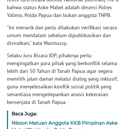
bahwa status Aske Mabel adalah desersi Polres
WN
Yalimo, Polda Papua dan bukan anggota TNPB.
BANTEN
"Ini menarik dan perlu dilakukan verifikasi secara
WN
umum mendalam sebelum dipublikasikan dan
NTT
diviralkan," kata Warinussy .
WN
Selaku Juru Bicara JDP, pihaknya perlu
KEPRI
mengingatkan para pihak yang berkonflik selama
lebih dari 50 Tahun di Tanah Papua agar segera
WN
memilih jalan damai melalui dialog yang inklusif,
PAPUA
guna menyelesaikan konflik sosial politik yang
senantiasa mengedepankan anasir kekerasan
WN
PAPUA
bersenjata di Tanah Papua.
BARAT
Baca Juga:
WN
Nikson Matuan Anggota KKB Pimpinan Aske
RIAU