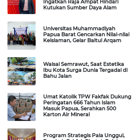
Ingatkan Raja Ampat Hindari
Kutukan Sumber Daya Alam
MAWAKA
ID
Universitas Muhammadiyah
Papua Barat Gencarkan Nilai-nilai
MARTABAT
Keislaman, Gelar Baitul Arqam
NET
PLN
Waisai Semrawut, Saat Estetika
WATCH
Ibu Kota Surga Dunia Tergadai di
Bahu Jalan
MKLI
Umat Katolik TPW Fakfak Dukung
LPKKI
Peringatan 666 Tahun Islam
Masuk Papua, Serahkan 500
Karton Air Mineral
LKKI
KOPEKLIN
Program Strategis Pala Unggul,