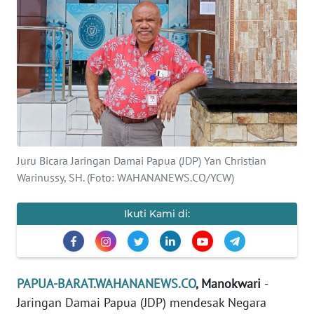
Informasi
INDEKS
BERITA
KONTAK
KAMI
INFO
Juru Bicara Jaringan Damai Papua (JDP) Yan Christian
IKLAN
Warinussy, SH. (Foto: WAHANANEWS.CO/YCW)
TENTANG
Ikuti Kami di:
KAMI
PEDOMAN
MEDIA
PAPUA-BARAT.WAHANANEWS.CO
, Manokwari
-
SIBER
Jaringan Damai Papua (JDP) mendesak Negara