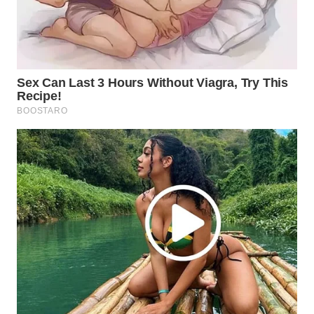
Wahana
Media
Group
WAHANA
NEWS
WAHANA
TANI
WAHANA
ADVOKAT
WAHANA
INFRASTRUKTUR
WAHANA
KONSUMEN