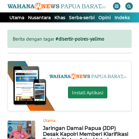
Utama
Nusantara
Khas
Serba-serbi
Opini
Indeks
WAHANA
Tutup
TV
Berita dengan tagar
#disertir-polres-yalimo
UTAMA
NUSANTARA
KHAS
Install Aplikasi
SERBA-
SERBI
Utama
Jaringan Damai Papua (JDP)
OPINI
Desak Kapolri Memberi Klarifikasi