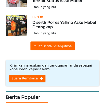
Terkait Status Aske Mabel
Informasi
1 tahun yang lalu
INDEKS
Hukrim
BERITA
Disertir Polres Yalimo Aske Mabel
Ditangkap
KONTAK
1 tahun yang lalu
KAMI
Muat Berita Selanjutnya
INFO
IKLAN
Kirimkan masukan dan tanggapan anda sebagai
TENTANG
konsumen kepada kami.
KAMI
Suara Pembaca
PEDOMAN
MEDIA
SIBER
Berita Populer