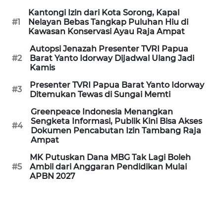
REDAKSI
Kantongi Izin dari Kota Sorong, Kapal
#1
Nelayan Bebas Tangkap Puluhan Hiu di
Kawasan Konservasi Ayau Raja Ampat
KARIR
Autopsi Jenazah Presenter TVRI Papua
DISCLAIMER
#2
Barat Yanto Idorway Dijadwal Ulang Jadi
Kamis
Wahana
Presenter TVRI Papua Barat Yanto Idorway
#3
News
Ditemukan Tewas di Sungai Memti
Regional
Greenpeace Indonesia Menangkan
Sengketa Informasi, Publik Kini Bisa Akses
#4
WN
Dokumen Pencabutan Izin Tambang Raja
SUMUT
Ampat
MK Putuskan Dana MBG Tak Lagi Boleh
WN
#5
Ambil dari Anggaran Pendidikan Mulai
JAKARTA
APBN 2027
WN
JABAR