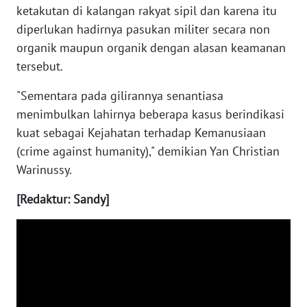
ketakutan di kalangan rakyat sipil dan karena itu
diperlukan hadirnya pasukan militer secara non
WN
BABEL
organik maupun organik dengan alasan keamanan
tersebut.
WN
"Sementara pada gilirannya senantiasa
SUMBAR
menimbulkan lahirnya beberapa kasus berindikasi
kuat sebagai Kejahatan terhadap Kemanusiaan
WN
SUMSEL
(crime against humanity)," demikian Yan Christian
Warinussy.
WN
[Redaktur: Sandy]
BENGKULU
WN
LAMPUNG
WN
JATENG