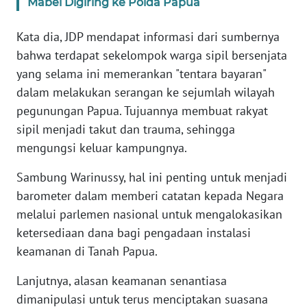
Mabel Digiring ke Polda Papua
WN
Kata dia, JDP mendapat informasi dari sumbernya
SERAMBI
bahwa terdapat sekelompok warga sipil bersenjata
yang selama ini memerankan "tentara bayaran"
WN
dalam melakukan serangan ke sejumlah wilayah
JAMBI
pegunungan Papua. Tujuannya membuat rakyat
sipil menjadi takut dan trauma, sehingga
WN
mengungsi keluar kampungnya.
SULTRA
Sambung Warinussy, hal ini penting untuk menjadi
WN
barometer dalam memberi catatan kepada Negara
NTB
melalui parlemen nasional untuk mengalokasikan
ketersediaan dana bagi pengadaan instalasi
WN
keamanan di Tanah Papua.
SULTENG
Lanjutnya, alasan keamanan senantiasa
WN
dimanipulasi untuk terus menciptakan suasana
SULBAR