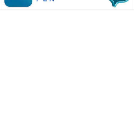
WAHANA MEDIA GROUP
|
|
|
WAHANA NEWS co
WAHANA TANI
WAHANA ADVOKAT
|
|
WAHANA INFRASTRUKTUR
WAHANA KONSUMEN
|
|
|
WAHANA LISTRIK
WAHANA TRAVEL
WAHANA TV
|
|
|
WAHANANEWS id
WAHANANEWS CO ID
WAHANANEWS NET
|
|
|
WAHANA SPORT ID
Wahana UMKM
Wahana Seleb
|
|
|
Wahana Persona
Wahana Otomotif
Wahana Health
|
Wahana Desa Wisata
Lapak Wahana