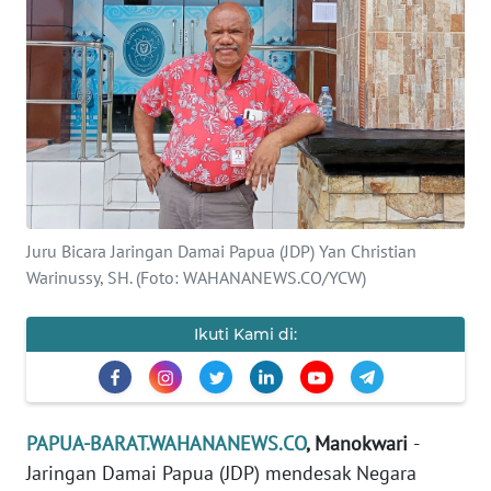
Informasi
INDEKS
BERITA
KONTAK
KAMI
INFO
Juru Bicara Jaringan Damai Papua (JDP) Yan Christian
IKLAN
Warinussy, SH. (Foto: WAHANANEWS.CO/YCW)
TENTANG
Ikuti Kami di:
KAMI
PEDOMAN
MEDIA
PAPUA-BARAT.WAHANANEWS.CO
, Manokwari
-
SIBER
Jaringan Damai Papua (JDP) mendesak Negara