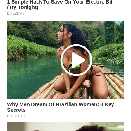
WN
NATUNA
WN
BINTAN
WN
MANDALIKA
WN
LIKUPANG
WN
LABUANBAJO
WN
BORNEO