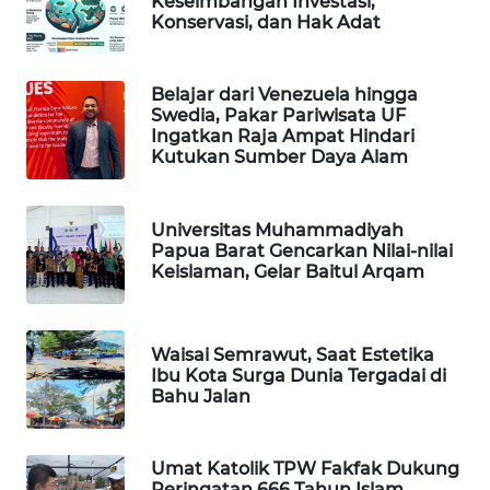
Keseimbangan Investasi,
Konservasi, dan Hak Adat
MAWAKA
ID
Belajar dari Venezuela hingga
Swedia, Pakar Pariwisata UF
MARTABAT
Ingatkan Raja Ampat Hindari
Kutukan Sumber Daya Alam
NET
PLN
Universitas Muhammadiyah
WATCH
Papua Barat Gencarkan Nilai-nilai
Keislaman, Gelar Baitul Arqam
MKLI
Waisai Semrawut, Saat Estetika
LPKKI
Ibu Kota Surga Dunia Tergadai di
Bahu Jalan
LKKI
Umat Katolik TPW Fakfak Dukung
KOPEKLIN
Peringatan 666 Tahun Islam