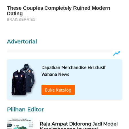
WAHANA
DESA
WISATA
LAPAK
Advertorial
WAHANA
Wahana
Network
Dapatkan Merchandise Eksklusif
Wahana News
KONSUMEN
LISTRIK
Buka Katalog
MASYARAKAT
KELISTRIKAN
Pilihan Editor
WALINKI
Raja Ampat Didorong Jadi Model
ID