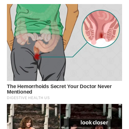
WN
SUMEDANG
WN
CIANJUR
WN
KEPULAUAN
SERIBU
WN
TANGERANG
WN
BINJAI
WN
CIREBON