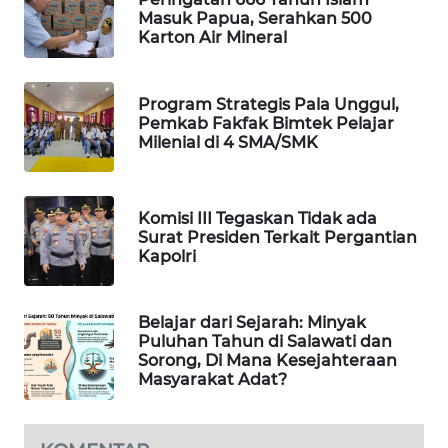
Masuk Papua, Serahkan 500
PORTAL
Karton Air Mineral
KONSUMEN
Program Strategis Pala Unggul,
FORWAMKI
Pemkab Fakfak Bimtek Pelajar
Milenial di 4 SMA/SMK
ALPERKLINAS
FORJASIDA
Komisi III Tegaskan Tidak ada
Surat Presiden Terkait Pergantian
Kapolri
TAMBANG
NEWS
Belajar dari Sejarah: Minyak
Puluhan Tahun di Salawati dan
SITUNGIR
Sorong, Di Mana Kesejahteraan
NEWS
Masyarakat Adat?
SIDIKALANG
NEWS