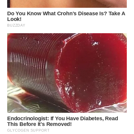
WN
BOGOR
WN
DEPOK
WN
TAPANULI
UTARA
WN
SAMOSIR
WN
PADANG
LAWAS