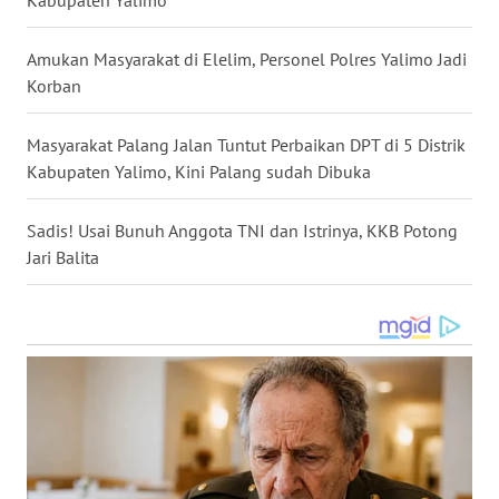
WN
Amukan Masyarakat di Elelim, Personel Polres Yalimo Jadi
MALUKU
Korban
WN
MALUT
Masyarakat Palang Jalan Tuntut Perbaikan DPT di 5 Distrik
Kabupaten Yalimo, Kini Palang sudah Dibuka
WN
DAIRI
Sadis! Usai Bunuh Anggota TNI dan Istrinya, KKB Potong
Jari Balita
WN
DANAU
TOBA
WN
NIAS
WN
LANGKAT