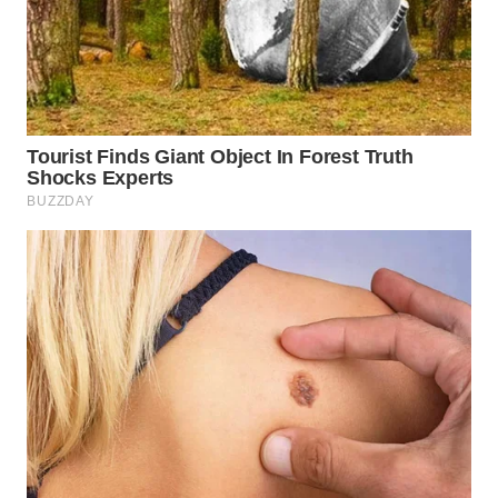
WN
TAPANULI
TENGAH
WN DELI
SERDANG
WN
TEBING
TINGGI
WN
PAKPAK
WN
KARAWANG
WN
BEKASI