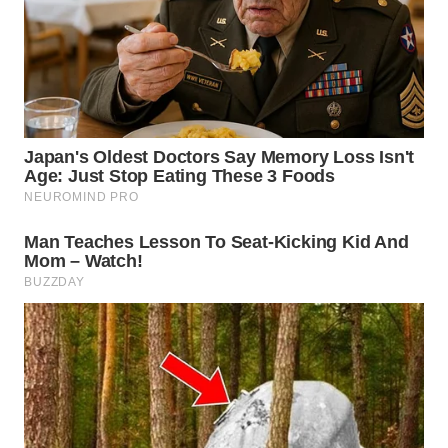
WN
TAPANULI
SELATAN
WN
TANJUNG
LESUNG
WN
KARO
WN
SIMALUNGUN
WN
LABUHANBATU