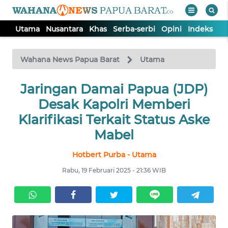
Utama
Nusantara
Khas
Serba-serbi
Opini
Indeks
WAHANA
Tutup
TV
Wahana News Papua Barat
Utama
UTAMA
Jaringan Damai Papua (JDP)
Desak Kapolri Memberi
NUSANTARA
Klarifikasi Terkait Status Aske
Mabel
KHAS
Hotbert Purba - Utama
Rabu, 19 Februari 2025 - 21:36 WIB
SERBA-
SERBI
OPINI