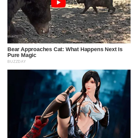
WAHANA
LISTRIK
WAHANA
TRAVEL
WAHANA
TV
WAHANANEWS
ID
WAHANANEWS
CO ID
WAHANANEWS
NET