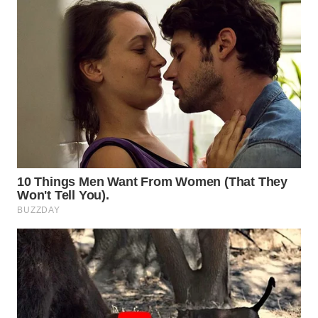
Wahana
Media
Group
WAHANA
NEWS
WAHANA
TANI
WAHANA
ADVOKAT
WAHANA
INFRASTRUKTUR
WAHANA
KONSUMEN