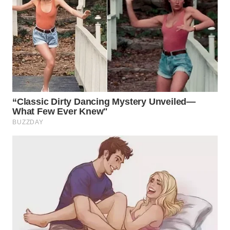
WN
INDRAMAYU
WN
KUNINGAN
WN
MAJALENGKA
WN
SUBANG
WN
SUKABUMI
WN
PURWAKARTA