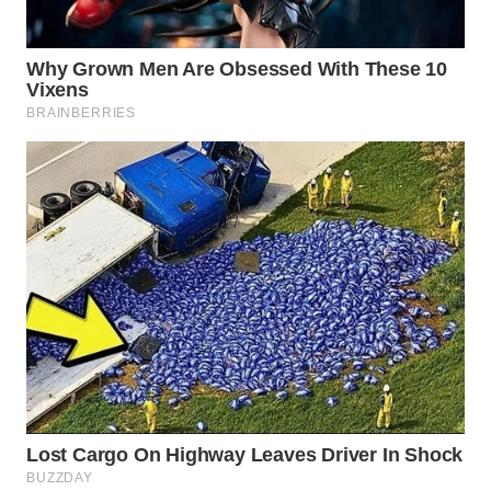
WAHANA
SPORT
WAHANA
UMKM
WAHANA
SELEB
WAHANA
PERSONA
WAHANA
OTOMOTIF
WAHANA
HEALTH