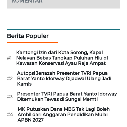
KOMENTAR
SIBARAGAS
NEWS
METRO
Berita Populer
SIANTAR
NEWS
Kantongi Izin dari Kota Sorong, Kapal
#1
Nelayan Bebas Tangkap Puluhan Hiu di
METRO
Kawasan Konservasi Ayau Raja Ampat
MEDAN
NEWS
Autopsi Jenazah Presenter TVRI Papua
#2
Barat Yanto Idorway Dijadwal Ulang Jadi
Kamis
METRO
JAKARTA
Presenter TVRI Papua Barat Yanto Idorway
#3
NEWS
Ditemukan Tewas di Sungai Memti
MK Putuskan Dana MBG Tak Lagi Boleh
KRT
#4
Ambil dari Anggaran Pendidikan Mulai
NEWS
APBN 2027