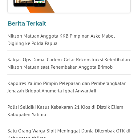
WN
KALTARA
Berita Terkait
WN
Nikson Matuan Anggota KKB Pimpinan Aske Mabel
KALSEL
Digiring ke Polda Papua
WN
Satgas Ops Damai Cartenz Gelar Rekonstruksi Keterlibatan
KALTIM
Nikson Matuan saat Penembakan Anggota Brimob
WN
Kapolres Yalimo Pimpin Pelepasan dan Pemberangkatan
SULSEL
Jenazah Brigpol Anumerta Iqbal Anwar Arif
WN
Polisi Selidiki Kasus Kebakaran 21 Kios di Distrik Eliem
GORONTALO
Kabupaten Yalimo
WN
Satu Orang Warga Sipil Meninggal Dunia Ditembak OTK di
SULUT
Kabupaten Yalimo