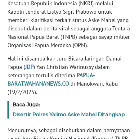
Kesatuan Republik Indonesia (NKRI) melalui
REDAKSI
Kapolri Jenderal Listyo Sigit Prabowo untuk
memberi klarifikasi terkait status Aske Mabel yang
KARIR
disebut dalam berita viral sebagai anggota Tentara
Nasional Papua Barat (TNPB) sebagai sayap militer
DISCLAIMER
Organisasi Papua Merdeka (OPM).
Wahana
Hal ini disampaikan Juru Bicara Jaringan Damai
News
Regional
Papua (
JDP
) Yan Christian Warinussy dalam
keterangan tertulis diterima
PAPUA-
WN
BARAT.WAHANANEWS.CO
di Manokwari, Rabu
SUMUT
(19/2/2025).
WN
Baca Juga:
JAKARTA
Disertir Polres Yalimo Aske Mabel Ditangkap
WN
Menurutnya, sebagai disebutkan dalam pernyataan
JABAR
resmi Juru Bicara Komite Nasional (Komnas) TNPB