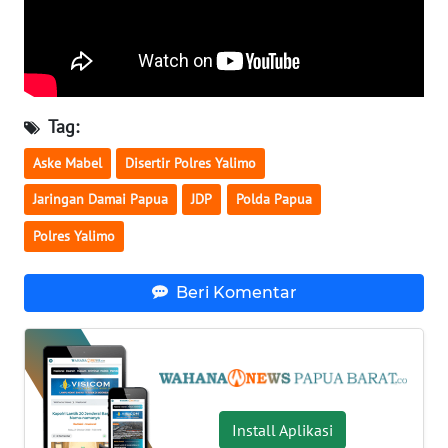
WN
NUSANTARA
WN
Tag:
JOGJA
Aske Mabel
Disertir Polres Yalimo
WN
Jaringan Damai Papua
JDP
Polda Papua
JATIM
Polres Yalimo
WN
BALI
Beri Komentar
WN
KALBAR
WN
Install Aplikasi
KALTENG