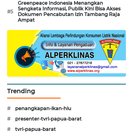
Greenpeace Indonesia Menangkan
KARING
Sengketa Informasi, Publik Kini Bisa Akses
#5
Dokumen Pencabutan Izin Tambang Raja
NEWS
Ampat
JURNAL
MARITIM
HUMBANG
NEWS
GARONGGANG
NEWS
Trending
FISUELRI
ID
#
penangkapan-ikan-hiu
ENERGI
#
presenter-tvri-papua-barat
NEWS
#
tvri-papua-barat