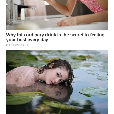
WN
KALTARA
WN
KALSEL
WN
KALTIM
WN
SULSEL
WN
GORONTALO
WN
SULUT