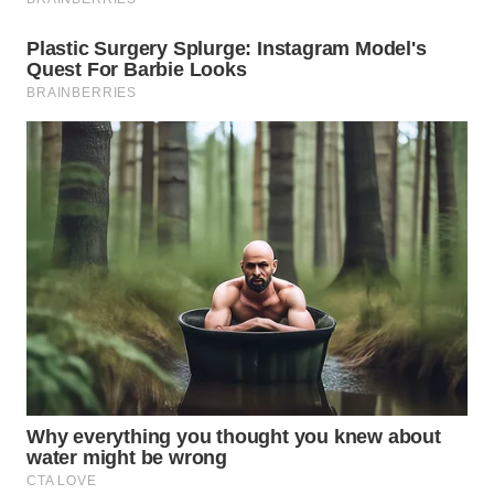
WN
SUMEDANG
WN
CIANJUR
WN
KEPULAUAN
SERIBU
WN
TANGERANG
WN
BINJAI
WN
CIREBON