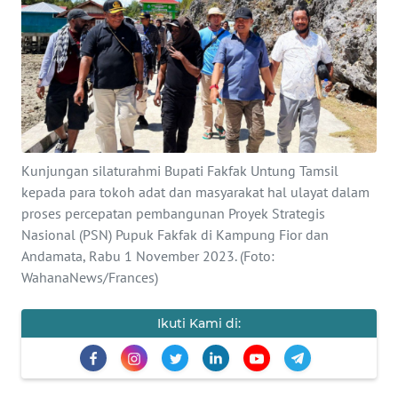
Informasi
INDEKS
BERITA
KONTAK
KAMI
Kunjungan silaturahmi Bupati Fakfak Untung Tamsil
kepada para tokoh adat dan masyarakat hal ulayat dalam
INFO
IKLAN
proses percepatan pembangunan Proyek Strategis
Nasional (PSN) Pupuk Fakfak di Kampung Fior dan
Andamata, Rabu 1 November 2023. (Foto:
TENTANG
KAMI
WahanaNews/Frances)
PEDOMAN
Ikuti Kami di:
MEDIA
SIBER