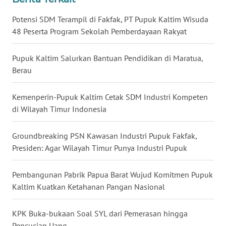
Potensi SDM Terampil di Fakfak, PT Pupuk Kaltim Wisuda
WN
48 Peserta Program Sekolah Pemberdayaan Rakyat
SERAMBI
Pupuk Kaltim Salurkan Bantuan Pendidikan di Maratua,
WN
Berau
JAMBI
Kemenperin-Pupuk Kaltim Cetak SDM Industri Kompeten
WN
di Wilayah Timur Indonesia
SULTRA
Groundbreaking PSN Kawasan Industri Pupuk Fakfak,
WN
Presiden: Agar Wilayah Timur Punya Industri Pupuk
NTB
Pembangunan Pabrik Papua Barat Wujud Komitmen Pupuk
WN
SULTENG
Kaltim Kuatkan Ketahanan Pangan Nasional
WN
KPK Buka-bukaan Soal SYL dari Pemerasan hingga
SULBAR
Pencucian Uang