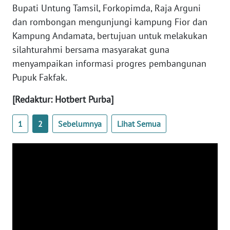
REDAKSI
Bupati Untung Tamsil, Forkopimda, Raja Arguni
dan rombongan mengunjungi kampung Fior dan
KARIR
Kampung Andamata, bertujuan untuk melakukan
silahturahmi bersama masyarakat guna
DISCLAIMER
menyampaikan informasi progres pembangunan
Pupuk Fakfak.
Wahana
News
[Redaktur: Hotbert Purba]
Regional
1
2
Sebelumnya
Lihat Semua
WN
SUMUT
WN
JAKARTA
WN
JABAR