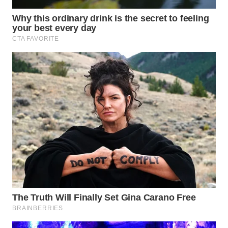
WN
MALUKU
WN
MALUT
WN
DAIRI
WN
DANAU
TOBA
WN
NIAS
WN
LANGKAT