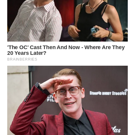
WN
TAPANULI
TENGAH
WN DELI
SERDANG
WN
TEBING
TINGGI
WN
PAKPAK
WN
KARAWANG
WN
BEKASI