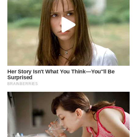
WN
NUSANTARA
WN
JOGJA
WN
JATIM
WN
BALI
WN
KALBAR
WN
KALTENG