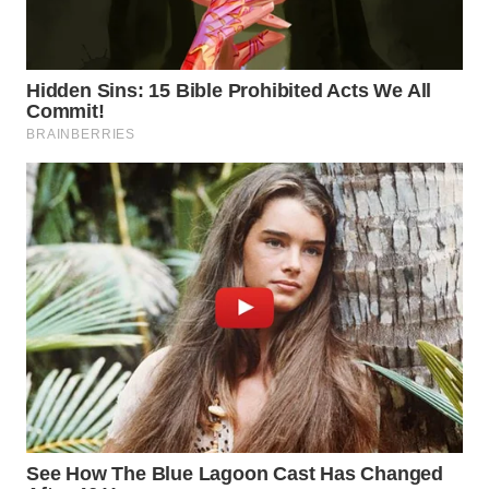
WN
NATUNA
WN
BINTAN
WN
MANDALIKA
WN
LIKUPANG
WN
LABUANBAJO
WN
BORNEO