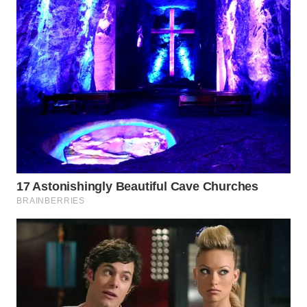
WN
TAPANULI
SELATAN
WN
TANJUNG
LESUNG
WN
KARO
WN
SIMALUNGUN
WN
LABUHANBATU