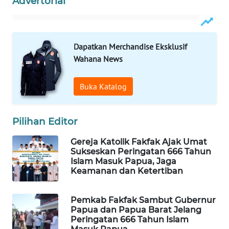
Advertorial
WAHANA
LISTRIK
Dapatkan Merchandise Eksklusif
Wahana News
WAHANA
TRAVEL
Buka Katalog
WAHANA
TV
Pilihan Editor
WAHANANEWS
Gereja Katolik Fakfak Ajak Umat
ID
Sukseskan Peringatan 666 Tahun
Islam Masuk Papua, Jaga
Keamanan dan Ketertiban
WAHANANEWS
CO ID
Pemkab Fakfak Sambut Gubernur
Papua dan Papua Barat Jelang
WAHANANEWS
Peringatan 666 Tahun Islam
NET