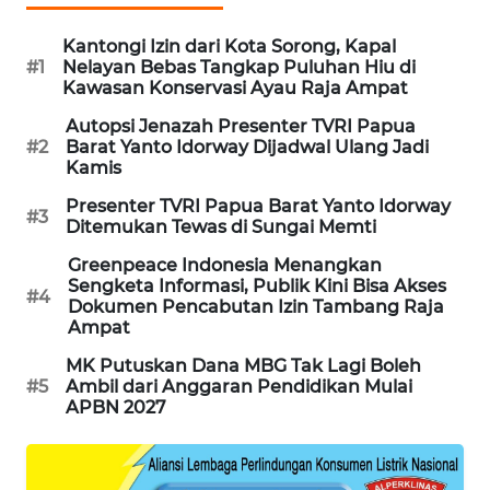
Kantongi Izin dari Kota Sorong, Kapal
MAWAKA
#1
Nelayan Bebas Tangkap Puluhan Hiu di
ID
Kawasan Konservasi Ayau Raja Ampat
Autopsi Jenazah Presenter TVRI Papua
MARTABAT
#2
Barat Yanto Idorway Dijadwal Ulang Jadi
NET
Kamis
Presenter TVRI Papua Barat Yanto Idorway
#3
PLN
Ditemukan Tewas di Sungai Memti
WATCH
Greenpeace Indonesia Menangkan
Sengketa Informasi, Publik Kini Bisa Akses
#4
MKLI
Dokumen Pencabutan Izin Tambang Raja
Ampat
LPKKI
MK Putuskan Dana MBG Tak Lagi Boleh
#5
Ambil dari Anggaran Pendidikan Mulai
APBN 2027
LKKI
KOPEKLIN