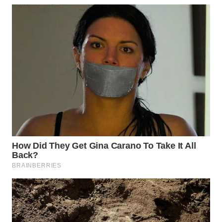
WN
INDRAMAYU
WN
KUNINGAN
WN
MAJALENGKA
WN
SUBANG
WN
SUKABUMI
WN
PURWAKARTA