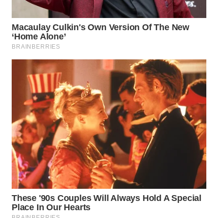
WN
BOGOR
WN
DEPOK
WN
TAPANULI
UTARA
WN
SAMOSIR
WN
PADANG
LAWAS