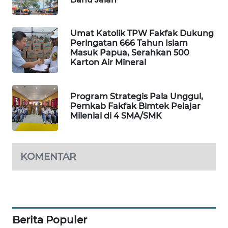
WAHANA
DESA
Umat Katolik TPW Fakfak Dukung
WISATA
Peringatan 666 Tahun Islam
Masuk Papua, Serahkan 500
Karton Air Mineral
LAPAK
WAHANA
Program Strategis Pala Unggul,
Wahana
Pemkab Fakfak Bimtek Pelajar
Network
Milenial di 4 SMA/SMK
KONSUMEN
LISTRIK
KOMENTAR
MASYARAKAT
KELISTRIKAN
WALINKI
Berita Populer
ID