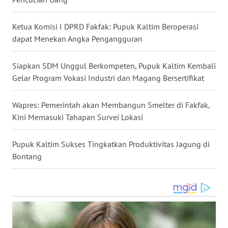
WN
Ketua Komisi I DPRD Fakfak: Pupuk Kaltim Beroperasi
BABEL
dapat Menekan Angka Pengangguran
WN
Siapkan SDM Unggul Berkompeten, Pupuk Kaltim Kembali
SUMBAR
Gelar Program Vokasi Industri dan Magang Bersertifikat
WN
Wapres: Pemerintah akan Membangun Smelter di Fakfak,
SUMSEL
Kini Memasuki Tahapan Survei Lokasi
WN
Pupuk Kaltim Sukses Tingkatkan Produktivitas Jagung di
BENGKULU
Bontang
WN
LAMPUNG
WN
JATENG