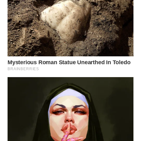
WN
PRIANGAN
TIMUR
WN
SEMARANG
WN
SOLO
WN
BOROBUDUR
WN
MADURA
WN
SURABAYA