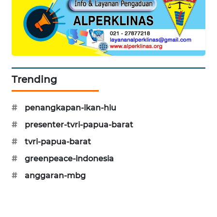
PORTAL
KONSUMEN
FORWAMKI
Trending
ALPERKLINAS
FORJASIDA
#
penangkapan-ikan-hiu
#
presenter-tvri-papua-barat
TAMBANG
NEWS
#
tvri-papua-barat
#
greenpeace-indonesia
SITUNGIR
#
anggaran-mbg
NEWS
SIDIKALANG
NEWS