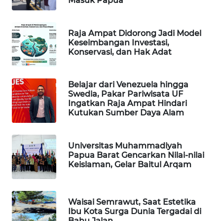
Masuk Papua
WAHANA
SPORT
Raja Ampat Didorong Jadi Model
Keseimbangan Investasi,
Konservasi, dan Hak Adat
WAHANA
UMKM
Belajar dari Venezuela hingga
WAHANA
Swedia, Pakar Pariwisata UF
Ingatkan Raja Ampat Hindari
SELEB
Kutukan Sumber Daya Alam
WAHANA
PERSONA
Universitas Muhammadiyah
Papua Barat Gencarkan Nilai-nilai
Keislaman, Gelar Baitul Arqam
WAHANA
OTOMOTIF
Waisai Semrawut, Saat Estetika
WAHANA
Ibu Kota Surga Dunia Tergadai di
HEALTH
Bahu Jalan