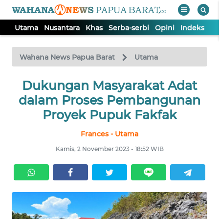
Utama
Nusantara
Khas
Serba-serbi
Opini
Indeks
WAHANA
Tutup
TV
Wahana News Papua Barat
Utama
UTAMA
Dukungan Masyarakat Adat
dalam Proses Pembangunan
NUSANTARA
Proyek Pupuk Fakfak
Frances - Utama
KHAS
Kamis, 2 November 2023 - 18:52 WIB
SERBA-
SERBI
OPINI