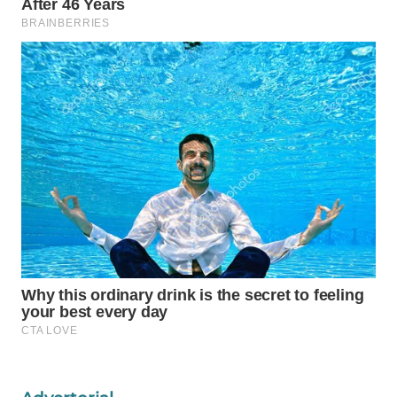
Wahana
Media
Group
WAHANA
NEWS
WAHANA
TANI
WAHANA
ADVOKAT
WAHANA
INFRASTRUKTUR
WAHANA
KONSUMEN