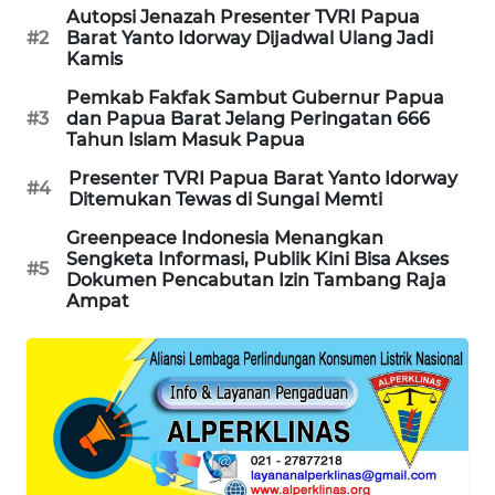
Autopsi Jenazah Presenter TVRI Papua
#2
Barat Yanto Idorway Dijadwal Ulang Jadi
MAWAKA
Kamis
ID
Pemkab Fakfak Sambut Gubernur Papua
#3
dan Papua Barat Jelang Peringatan 666
MARTABAT
Tahun Islam Masuk Papua
NET
Presenter TVRI Papua Barat Yanto Idorway
#4
Ditemukan Tewas di Sungai Memti
PLN
Greenpeace Indonesia Menangkan
WATCH
Sengketa Informasi, Publik Kini Bisa Akses
#5
Dokumen Pencabutan Izin Tambang Raja
Ampat
MKLI
LPKKI
LKKI
KOPEKLIN