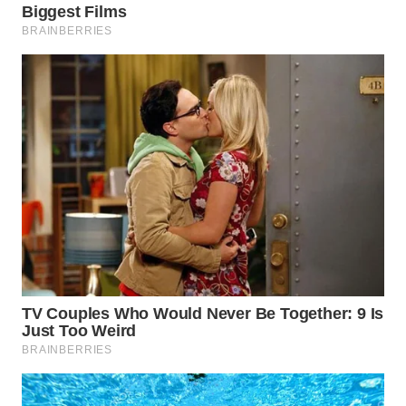
WN
PRIANGAN
TIMUR
WN
SEMARANG
WN
SOLO
WN
BOROBUDUR
WN
MADURA
WN
SURABAYA