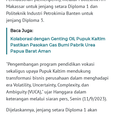
Makassar untuk jenjang setara Diploma 1 dan
Politeknik Industri Petrokimia Banten untuk
WN
SERAMBI
jenjang Diploma 3.
Baca Juga:
WN
JAMBI
Kolaborasi dengan Genting Oil, Pupuk Kaltim
Pastikan Pasokan Gas Bumi Pabrik Urea
WN
Papua Barat Aman
SULTRA
"Pengembangan program pendidikan vokasi
WN
sekaligus upaya Pupuk Kaltim mendukung
NTB
transformasi bisnis perusahaan dalam menghadapi
era Volatility, Uncertainty, Complexity, dan
WN
Ambiguity (VUCA)," ujar Hanggara dalam
SULTENG
keterangan melalui siaran pers, Senin (11/9/2023).
WN
Dijelaskannya, jenjang setara Diploma 1 akan
SULBAR