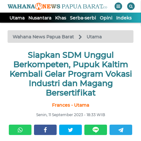
Utama
Nusantara
Khas
Serba-serbi
Opini
Indeks
WAHANA
Tutup
TV
Wahana News Papua Barat
Utama
UTAMA
Siapkan SDM Unggul
Berkompeten, Pupuk Kaltim
NUSANTARA
Kembali Gelar Program Vokasi
Industri dan Magang
KHAS
Bersertifikat
Frances - Utama
SERBA-
SERBI
Senin, 11 September 2023 - 18:33 WIB
OPINI