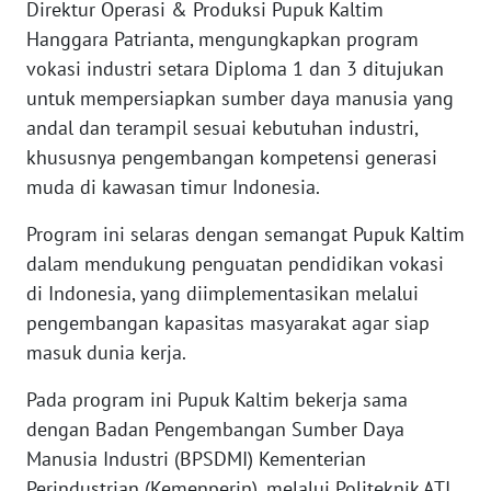
Direktur Operasi & Produksi Pupuk Kaltim
WN
Hanggara Patrianta, mengungkapkan program
BANTEN
vokasi industri setara Diploma 1 dan 3 ditujukan
untuk mempersiapkan sumber daya manusia yang
WN
andal dan terampil sesuai kebutuhan industri,
NTT
khususnya pengembangan kompetensi generasi
muda di kawasan timur Indonesia.
WN
KEPRI
Program ini selaras dengan semangat Pupuk Kaltim
dalam mendukung penguatan pendidikan vokasi
WN
di Indonesia, yang diimplementasikan melalui
PAPUA
pengembangan kapasitas masyarakat agar siap
masuk dunia kerja.
WN
PAPUA
Pada program ini Pupuk Kaltim bekerja sama
BARAT
dengan Badan Pengembangan Sumber Daya
Manusia Industri (BPSDMI) Kementerian
WN
Perindustrian (Kemenperin), melalui Politeknik ATI
RIAU