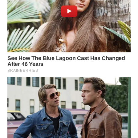
WN
TAPANULI
SELATAN
WN
TANJUNG
LESUNG
WN
KARO
WN
SIMALUNGUN
WN
LABUHANBATU