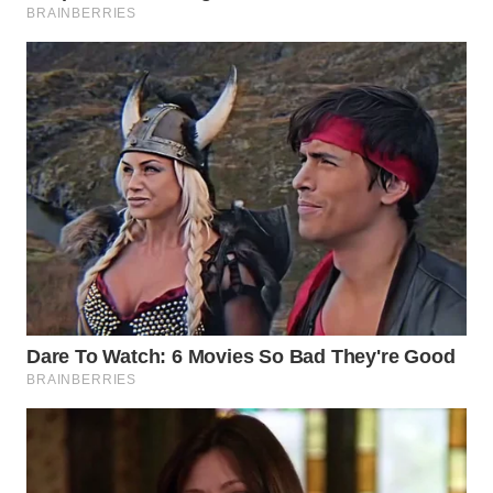
WN
BOGOR
WN
DEPOK
WN
TAPANULI
UTARA
WN
SAMOSIR
WN
PADANG
LAWAS