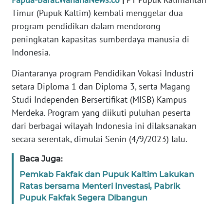
REDAKSI
Timur (Pupuk Kaltim) kembali menggelar dua
program pendidikan dalam mendorong
KARIR
peningkatan kapasitas sumberdaya manusia di
Indonesia.
DISCLAIMER
Diantaranya program Pendidikan Vokasi Industri
Wahana
setara Diploma 1 dan Diploma 3, serta Magang
News
Studi Independen Bersertifikat (MISB) Kampus
Regional
Merdeka. Program yang diikuti puluhan peserta
dari berbagai wilayah Indonesia ini dilaksanakan
WN
SUMUT
secara serentak, dimulai Senin (4/9/2023) lalu.
Baca Juga:
WN
JAKARTA
Pemkab Fakfak dan Pupuk Kaltim Lakukan
Ratas bersama Menteri Investasi, Pabrik
Pupuk Fakfak Segera Dibangun
WN
JABAR