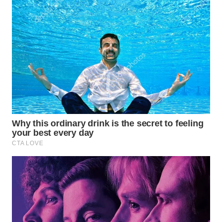
WN
NATUNA
WN
BINTAN
WN
MANDALIKA
WN
LIKUPANG
WN
LABUANBAJO
WN
BORNEO