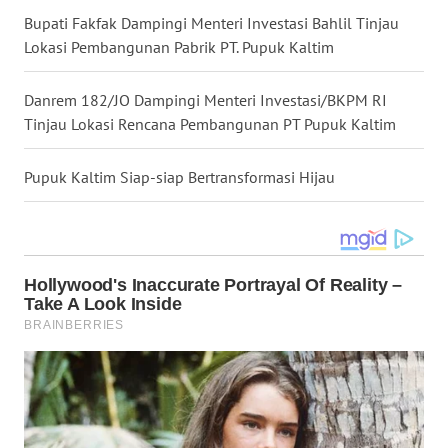
Bupati Fakfak Dampingi Menteri Investasi Bahlil Tinjau
WN
Lokasi Pembangunan Pabrik PT. Pupuk Kaltim
MALUKU
Danrem 182/JO Dampingi Menteri Investasi/BKPM RI
WN
Tinjau Lokasi Rencana Pembangunan PT Pupuk Kaltim
MALUT
Pupuk Kaltim Siap-siap Bertransformasi Hijau
WN
DAIRI
WN
DANAU
TOBA
WN
NIAS
WN
LANGKAT