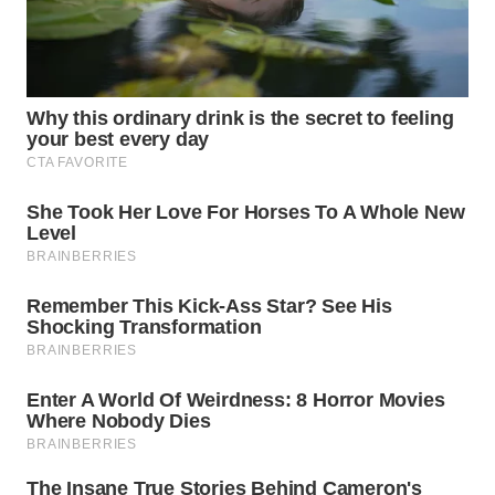
WN
INDRAMAYU
WN
KUNINGAN
WN
MAJALENGKA
WN
SUBANG
WN
SUKABUMI
WN
PURWAKARTA