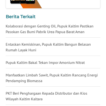
WN
KALTARA
Berita Terkait
Kolaborasi dengan Genting Oil, Pupuk Kaltim Pastikan
WN
KALSEL
Pasokan Gas Bumi Pabrik Urea Papua Barat Aman
WN
Entaskan Kemiskinan, Pupuk Kaltim Bangun Belasan
KALTIM
Rumah Layak Huni
WN
Pupuk Kaltim Bakal Tekan Impor Amonium Nitrat
SULSEL
Manfaatkan Limbah Sawit, Pupuk Kaltim Rancang Energi
WN
Pendamping Biomassa
GORONTALO
PKT Beri Penghargaan Kepada Distributor dan Kios
WN
Wilayah Kaltim Kaltara
SULUT