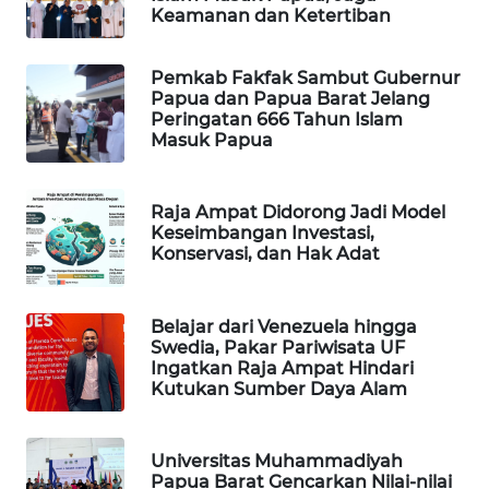
Keamanan dan Ketertiban
WAHANA
SPORT
Pemkab Fakfak Sambut Gubernur
Papua dan Papua Barat Jelang
Peringatan 666 Tahun Islam
WAHANA
Masuk Papua
UMKM
WAHANA
Raja Ampat Didorong Jadi Model
SELEB
Keseimbangan Investasi,
Konservasi, dan Hak Adat
WAHANA
PERSONA
Belajar dari Venezuela hingga
Swedia, Pakar Pariwisata UF
Ingatkan Raja Ampat Hindari
WAHANA
Kutukan Sumber Daya Alam
OTOMOTIF
WAHANA
Universitas Muhammadiyah
HEALTH
Papua Barat Gencarkan Nilai-nilai