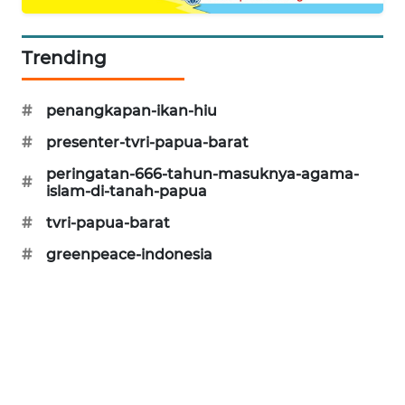
PORTAL
KONSUMEN
Trending
FORWAMKI
#
penangkapan-ikan-hiu
#
presenter-tvri-papua-barat
ALPERKLINAS
peringatan-666-tahun-masuknya-agama-
#
islam-di-tanah-papua
FORJASIDA
#
tvri-papua-barat
TAMBANG
#
greenpeace-indonesia
NEWS
SITUNGIR
NEWS
SIDIKALANG
NEWS