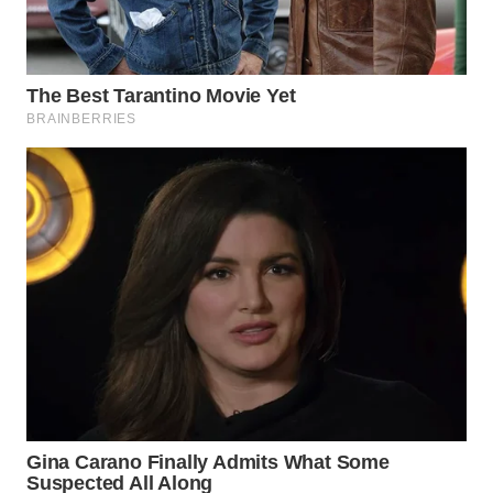
WN
TAPANULI
TENGAH
WN DELI
SERDANG
WN
TEBING
TINGGI
WN
PAKPAK
WN
KARAWANG
WN
BEKASI