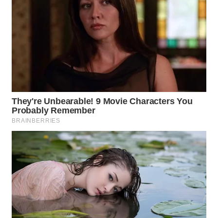
WN
SUMEDANG
WN
CIANJUR
WN
KEPULAUAN
SERIBU
WN
TANGERANG
WN
BINJAI
WN
CIREBON