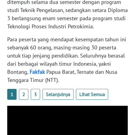
ditempuh selama dua semester dengan program
studi Teknik Pengelasan, sedangkan setara Diploma
WN
3 berlangsung enam semester pada program studi
BABEL
Teknologi Proses Industri Petrokimia.
WN
Para peserta yang mendapat kesempatan tahun ini
SUMBAR
sebanyak 60 orang, masing-masing 30 peserta
untuk tiap jenjang pendidikan. Seluruhnya berasal
WN
dari berbagai wilayah timur Indonesia, yakni
SUMSEL
Bontang,
Fakfak
Papua Barat, Ternate dan Nusa
Tenggara Timur (NTT).
WN
BENGKULU
1
2
3
Selanjutnya
Lihat Semua
WN
LAMPUNG
WN
JATENG