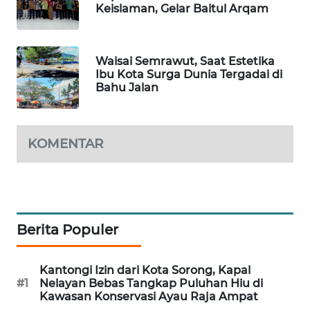
Keislaman, Gelar Baitul Arqam
WAHANA
DESA
WISATA
Waisai Semrawut, Saat Estetika
Ibu Kota Surga Dunia Tergadai di
Bahu Jalan
LAPAK
WAHANA
Wahana
KOMENTAR
Network
KONSUMEN
LISTRIK
Berita Populer
MASYARAKAT
KELISTRIKAN
Kantongi Izin dari Kota Sorong, Kapal
#1
Nelayan Bebas Tangkap Puluhan Hiu di
WALINKI
Kawasan Konservasi Ayau Raja Ampat
ID