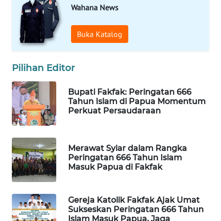
Wahana News
WAHANA
LISTRIK
Buka Katalog
WAHANA
Pilihan Editor
TRAVEL
Bupati Fakfak: Peringatan 666
WAHANA
Tahun Islam di Papua Momentum
TV
Perkuat Persaudaraan
WAHANANEWS
ID
Merawat Syiar dalam Rangka
Peringatan 666 Tahun Islam
Masuk Papua di Fakfak
WAHANANEWS
CO ID
Gereja Katolik Fakfak Ajak Umat
WAHANANEWS
Sukseskan Peringatan 666 Tahun
NET
Islam Masuk Papua, Jaga