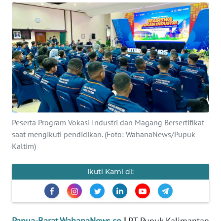
Informasi
INDEKS
BERITA
KONTAK
KAMI
INFO
IKLAN
Peserta Program Vokasi Industri dan Magang Bersertifikat
saat mengikuti pendidikan. (Foto: WahanaNews/Pupuk
TENTANG
Kaltim)
KAMI
Ikuti Kami di:
PEDOMAN
MEDIA
SIBER
Papua-Barat.WahanaNews.co
|
PT Pupuk Kalimantan