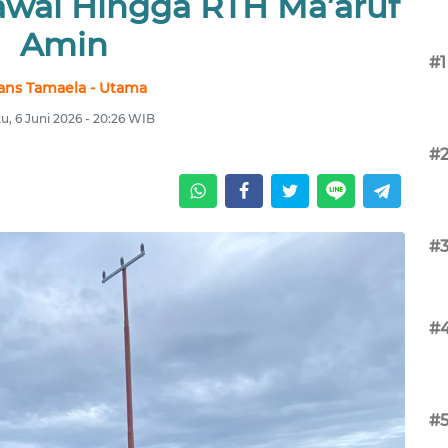
Kawal Hingga RTH Ma’aruf
Amin
#1
ans Tamaela - Utama
u, 6 Juni 2026 - 20:26 WIB
#
#
#
#