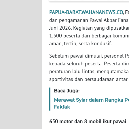
WN
BANTEN
PAPUA-BARAT.WAHANANEWS.CO
, 
dan pengamanan Pawai Akbar Fans 
WN
Juni 2026. Kegiatan yang dipusatka
NTT
1.300 peserta dari berbagai komun
aman, tertib, serta kondusif.
WN
KEPRI
Sebelum pawai dimulai, personel P
kepada seluruh peserta. Peserta d
WN
peraturan lalu lintas, mengutamak
PAPUA
sportivitas dan persaudaraan antar
WN
Baca Juga:
PAPUA
BARAT
Merawat Syiar dalam Rangka Pe
Fakfak
WN
650 motor dan 8 mobil ikut pawai
RIAU