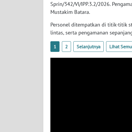
Sprin/342/VI/IPP.3.2/2026. Pengam
WN
Mustakim Batara.
NUSANTARA
Personel ditempatkan di titik-titik
WN
lintas, serta pengamanan sepanjang
JOGJA
1
2
Selanjutnya
Lihat Sem
WN
JATIM
WN
BALI
WN
KALBAR
WN
KALTENG