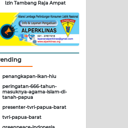
Izin Tambang Raja Ampat
rending
penangkapan-ikan-hiu
peringatan-666-tahun-
masuknya-agama-islam-di-
tanah-papua
presenter-tvri-papua-barat
tvri-papua-barat
greenpeace-indonesia