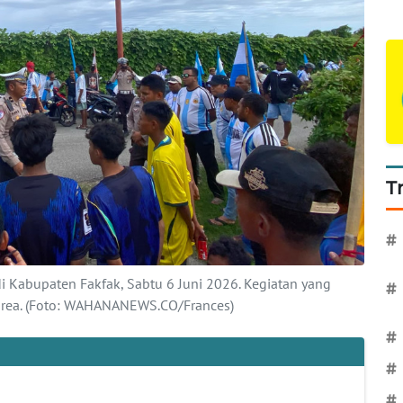
T
#
i Kabupaten Fakfak, Sabtu 6 Juni 2026. Kegiatan yang
#
orea. (Foto: WAHANANEWS.CO/Frances)
#
#
#