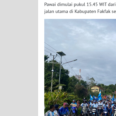
Pawai dimulai pukul 15.45 WIT dar
WN
jalan utama di Kabupaten Fakfak s
SERAMBI
WN
JAMBI
WN
SULTRA
WN
NTB
WN
SULTENG
WN
SULBAR