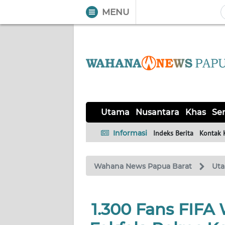
MENU
WAHANA
Tutup
TV
UTAMA
NUSANTARA
Utama
Nusantara
Khas
Ser
KHAS
Informasi
Indeks Berita
Kontak 
SERBA-
Wahana News Papua Barat
Ut
SERBI
OPINI
1.300 Fans FIFA
Informasi