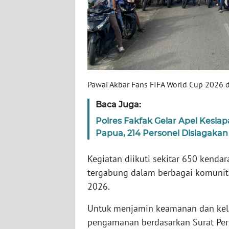
WN
BABEL
WN
SUMBAR
Pawai Akbar Fans FIFA World Cup 2026 d
WN
SUMSEL
Baca Juga:
Polres Fakfak Gelar Apel Kes
WN
Papua, 214 Personel Disiagakan
BENGKULU
Kegiatan diikuti sekitar 650 kend
WN
tergabung dalam berbagai komunit
LAMPUNG
2026.
WN
Untuk menjamin keamanan dan kela
JATENG
pengamanan berdasarkan Surat Per