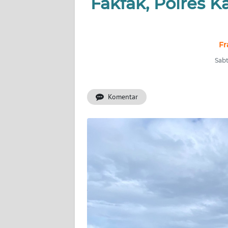
Fakfak, Polres 
INDEKS
BERITA
Fr
KONTAK
Sabt
KAMI
Komentar
INFO
IKLAN
TENTANG
KAMI
PEDOMAN
MEDIA
SIBER
REDAKSI