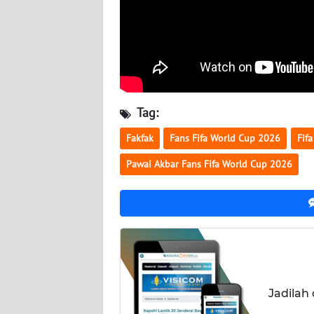
WN
KALTARA
WN
KALSEL
Tag:
WN
KALTIM
Fakfak
Fans Fifa World Cup 2026
Fif
Pawai Akbar Fans Fifa World Cup 2026
WN
SULSEL
WN
GORONTALO
WN
SULUT
Jadilah