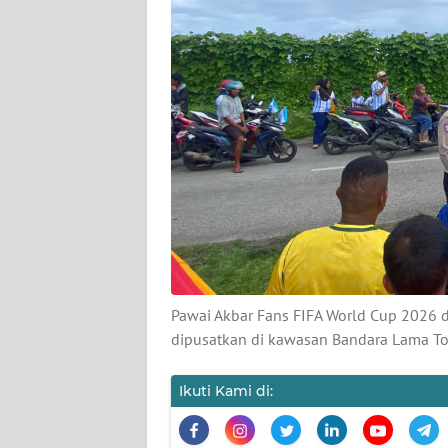
KARIR
DISCLAIMER
Wahana
News
Regional
WN
SUMUT
WN
Pawai Akbar Fans FIFA World Cup 2026 d
JAKARTA
dipusatkan di kawasan Bandara Lama T
WN
Ikuti Kami di:
JABAR