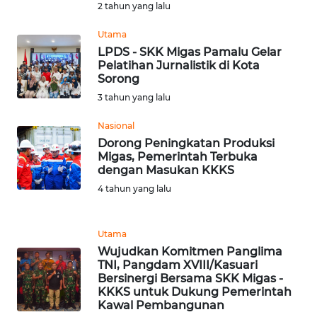
2 tahun yang lalu
WN
Utama
SERAMBI
LPDS - SKK Migas Pamalu Gelar
Pelatihan Jurnalistik di Kota
Sorong
WN
3 tahun yang lalu
JAMBI
Nasional
WN
Dorong Peningkatan Produksi
SULTRA
Migas, Pemerintah Terbuka
dengan Masukan KKKS
4 tahun yang lalu
WN
NTB
Utama
WN
Wujudkan Komitmen Panglima
SULTENG
TNI, Pangdam XVIII/Kasuari
Bersinergi Bersama SKK Migas -
KKKS untuk Dukung Pemerintah
WN
Kawal Pembangunan
SULBAR