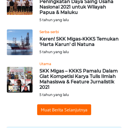
Peningkatan Daya Saing Usaha
Nasional 2021 untuk Wilayah
Papua & Maluku
WN
5 tahun yang lalu
TAPANULI
SELATAN
Serba-serbi
Keren! SKK Migas-KKKS Temukan
WN
'Harta Karun' di Natuna
TANJUNG
5 tahun yang lalu
LESUNG
Utama
WN
SKK Migas – KKKS Pamalu Dalam
KARO
Giat Kompetisi Karya Tulis Ilmiah
Mahasiswa & Feature Jurnalistik
2021
WN
5 tahun yang lalu
SIMALUNGUN
Muat Berita Selanjutnya
WN
LABUHANBATU