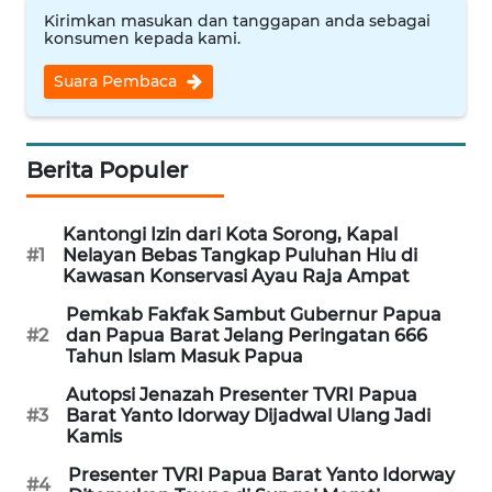
WN
Kirimkan masukan dan tanggapan anda sebagai
konsumen kepada kami.
TAPANULI
TENGAH
Suara Pembaca
WN DELI
SERDANG
Berita Populer
WN
TEBING
Kantongi Izin dari Kota Sorong, Kapal
TINGGI
#1
Nelayan Bebas Tangkap Puluhan Hiu di
Kawasan Konservasi Ayau Raja Ampat
WN
Pemkab Fakfak Sambut Gubernur Papua
PAKPAK
#2
dan Papua Barat Jelang Peringatan 666
Tahun Islam Masuk Papua
WN
Autopsi Jenazah Presenter TVRI Papua
KARAWANG
#3
Barat Yanto Idorway Dijadwal Ulang Jadi
Kamis
WN
Presenter TVRI Papua Barat Yanto Idorway
#4
BEKASI