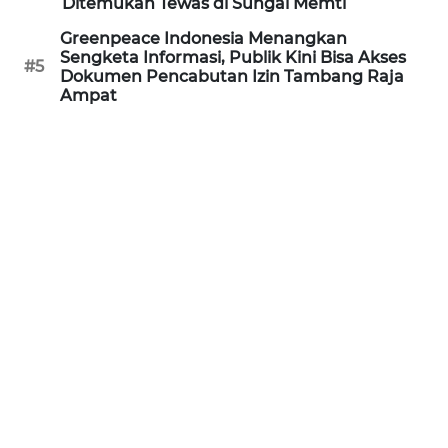
Ditemukan Tewas di Sungai Memti
Greenpeace Indonesia Menangkan
WN
Sengketa Informasi, Publik Kini Bisa Akses
#5
BOGOR
Dokumen Pencabutan Izin Tambang Raja
Ampat
WN
DEPOK
WN
TAPANULI
UTARA
WN
SAMOSIR
WN
PADANG
LAWAS