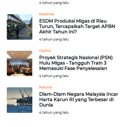
4 tahun yang lalu
WN
Nasional
BABEL
ESDM Produksi Migas di Riau
Turun, Tercapaikah Target APBN
Akhir Tahun Ini?
WN
4 tahun yang lalu
SUMBAR
Utama
WN
Proyek Strategis Nasional (PSN)
SUMSEL
Hulu Migas - Tangguh Train 3
Memasuki Fase Penyelesaian
WN
4 tahun yang lalu
BENGKULU
Natuna
Diam-Diam Negara Malaysia Incar
WN
Harta Karun RI yang Terbesar di
LAMPUNG
Dunia
4 tahun yang lalu
WN
JATENG