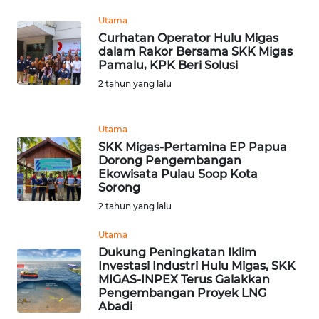
Utama
WN
Curhatan Operator Hulu Migas
BANTEN
dalam Rakor Bersama SKK Migas
Pamalu, KPK Beri Solusi
WN
2 tahun yang lalu
NTT
WN
Utama
KEPRI
SKK Migas-Pertamina EP Papua
Dorong Pengembangan
Ekowisata Pulau Soop Kota
WN
Sorong
PAPUA
2 tahun yang lalu
WN
Utama
PAPUA
Dukung Peningkatan Iklim
BARAT
Investasi Industri Hulu Migas, SKK
MIGAS-INPEX Terus Galakkan
Pengembangan Proyek LNG
WN
Abadi
RIAU