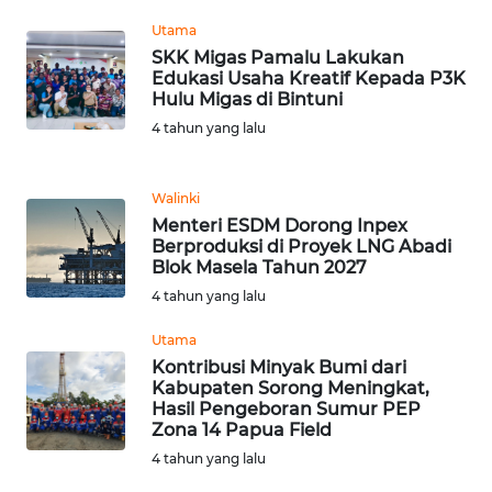
Utama
WN
SKK Migas Pamalu Lakukan
KALTARA
Edukasi Usaha Kreatif Kepada P3K
Hulu Migas di Bintuni
WN
4 tahun yang lalu
KALSEL
Walinki
WN
Menteri ESDM Dorong Inpex
KALTIM
Berproduksi di Proyek LNG Abadi
Blok Masela Tahun 2027
WN
4 tahun yang lalu
SULSEL
Utama
WN
Kontribusi Minyak Bumi dari
Kabupaten Sorong Meningkat,
GORONTALO
Hasil Pengeboran Sumur PEP
Zona 14 Papua Field
WN
4 tahun yang lalu
SULUT