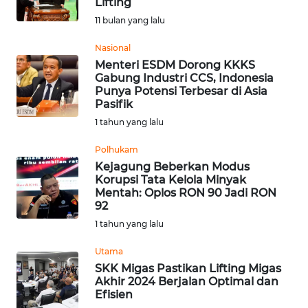
Lifting
Informasi
11 bulan yang lalu
INDEKS
Nasional
BERITA
Menteri ESDM Dorong KKKS
Gabung Industri CCS, Indonesia
Punya Potensi Terbesar di Asia
KONTAK
Pasifik
KAMI
1 tahun yang lalu
INFO
Polhukam
IKLAN
Kejagung Beberkan Modus
Korupsi Tata Kelola Minyak
Mentah: Oplos RON 90 Jadi RON
TENTANG
92
KAMI
1 tahun yang lalu
PEDOMAN
Utama
MEDIA
SKK Migas Pastikan Lifting Migas
SIBER
Akhir 2024 Berjalan Optimal dan
Efisien