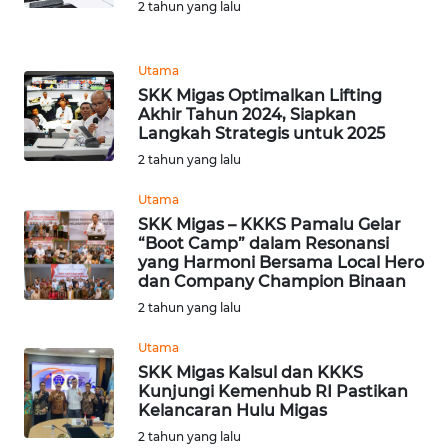
2 tahun yang lalu
REDAKSI
KARIR
Utama
SKK Migas Optimalkan Lifting
Akhir Tahun 2024, Siapkan
DISCLAIMER
Langkah Strategis untuk 2025
2 tahun yang lalu
Wahana
News
Utama
Regional
SKK Migas – KKKS Pamalu Gelar
“Boot Camp” dalam Resonansi
WN
yang Harmoni Bersama Local Hero
SUMUT
dan Company Champion Binaan
2 tahun yang lalu
WN
Utama
JAKARTA
SKK Migas Kalsul dan KKKS
Kunjungi Kemenhub RI Pastikan
WN
Kelancaran Hulu Migas
JABAR
2 tahun yang lalu