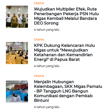
Utama
Wujudkan Multiplier Efek, Rute
WN
Penerbangan Pekerja PSN Hulu
NUSANTARA
Migas Kembali Melalui Bandara
DEO Sorong
WN
4 tahun yang lalu
JOGJA
Utama
KPK Dukung Kelancaran Hulu
WN
Migas untuk "Mewujudkan
JATIM
Ketahanan dan Kemandirian
Energi" di Papua Barat
WN
4 tahun yang lalu
BALI
Utama
Menjalin Hubungan
WN
Kelembagaan, SKK Migas Pamalu
KALBAR
- BP Tangguh LNG Bangun
Komunikasi dengan Pemkab
Bintuni
WN
KALTENG
4 tahun yang lalu