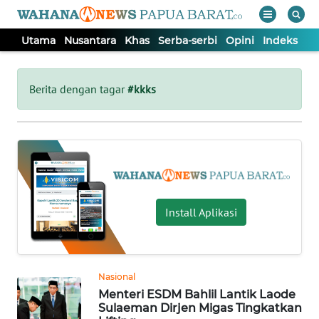
Utama
Nusantara
Khas
Serba-serbi
Opini
Indeks
WAHANA
Tutup
TV
Berita dengan tagar
#kkks
UTAMA
NUSANTARA
KHAS
Install Aplikasi
SERBA-
SERBI
Nasional
Menteri ESDM Bahlil Lantik Laode
OPINI
Sulaeman Dirjen Migas Tingkatkan