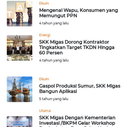
Ekuin
WN
Mengenal Wapu, Konsumen yang
MALUKU
Memungut PPN
4 tahun yang lalu
WN
Energi
MALUT
SKK Migas Dorong Kontraktor
Tingkatkan Target TKDN Hingga
WN
60 Persen
DAIRI
4 tahun yang lalu
WN
DANAU
Ekuin
TOBA
Gaspol Produksi Sumur, SKK Migas
Bangun Aplikasi
5 tahun yang lalu
WN
NIAS
Utama
SKK Migas Dengan Kementerian
WN
Investasi /BKPM Gelar Workshop
LANGKAT