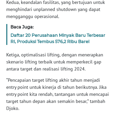
Kedua, keandalan fasilitas, yang bertujuan untuk
menghindari unplanned shutdown yang dapat
WN
mengganggu operasional.
SERAMBI
Baca Juga:
WN
Daftar 20 Perusahaan Minyak Baru Terbesar
JAMBI
RI, Produksi Tembus 576,2 Ribu Barel
WN
Ketiga, optimalisasi lifting, dengan menerapkan
SULTRA
skenario lifting terbaik untuk memperkecil gap
antara target dan realisasi lifting 2024.
WN
NTB
“Pencapaian target lifting akhir tahun menjadi
entry point untuk kinerja di tahun berikutnya. Jika
WN
entry point kita rendah, tantangan untuk mencapai
SULTENG
target tahun depan akan semakin besar,” tambah
Djoko.
WN
SULBAR