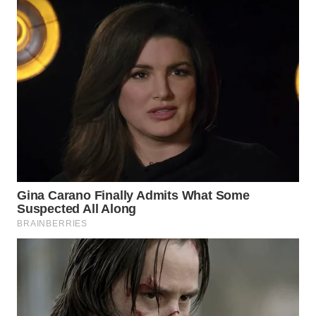
WN
TAPANULI
SELATAN
WN
TANJUNG
LESUNG
WN
KARO
WN
SIMALUNGUN
WN
LABUHANBATU