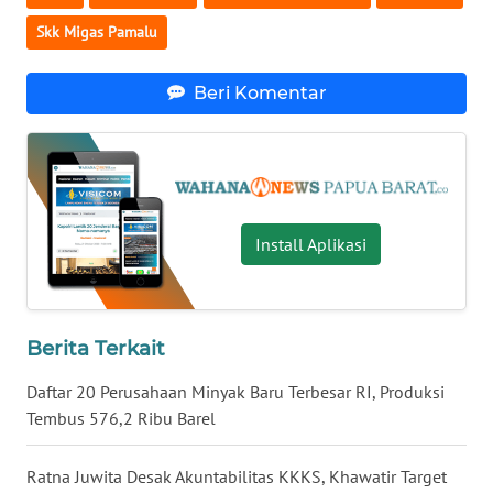
Skk Migas Pamalu
WN
NUSANTARA
Beri Komentar
WN
JOGJA
WN
JATIM
Install Aplikasi
WN
BALI
Berita Terkait
WN
Daftar 20 Perusahaan Minyak Baru Terbesar RI, Produksi
KALBAR
Tembus 576,2 Ribu Barel
WN
KALTENG
Ratna Juwita Desak Akuntabilitas KKKS, Khawatir Target