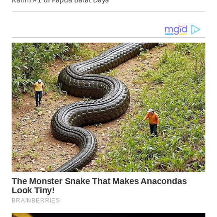
WN
MALUKU
WN
MALUT
WN
DAIRI
WN
DANAU
TOBA
WN
NIAS
WN
LANGKAT