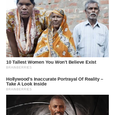
WAHANA
LISTRIK
WAHANA
TRAVEL
WAHANA
TV
WAHANANEWS
ID
WAHANANEWS
CO ID
WAHANANEWS
NET