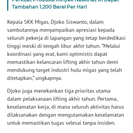
Tambahan 1.200 Barel Per Hari
WN
BANTEN
Kepala SKK Migas, Djoko Siswanto, dalam
sambutannya menyampaikan apresiasi kepada
WN
seluruh pekerja di lapangan yang tetap berdedikasi
NTT
tinggi meski di tengah libur akhir tahun. “Melalui
koordinasi yang erat, kami optimistis dapat
WN
KEPRI
memastikan kelancaran lifting akhir tahun demi
mendukung target industri hulu migas yang telah
WN
ditetapkan,” ungkapnya.
PAPUA
Djoko juga menekankan tiga prioritas utama
WN
dalam pelaksanaan lifting akhir tahun. Pertama,
PAPUA
keselamatan kerja, di mana seluruh aktivitas harus
BARAT
dilaksanakan dengan mengutamakan keselamatan
untuk memastikan tugas selesai tanpa insiden.
WN
RIAU