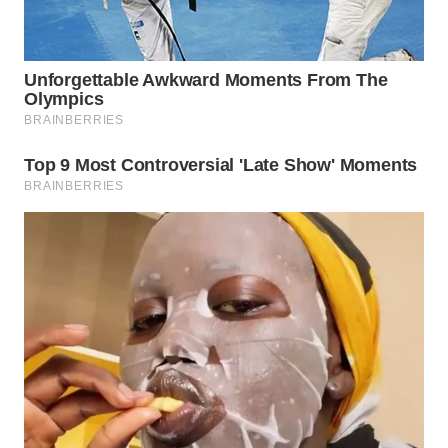
WN
BOGOR
WN
DEPOK
WN
TAPANULI
UTARA
WN
SAMOSIR
WN
PADANG
LAWAS