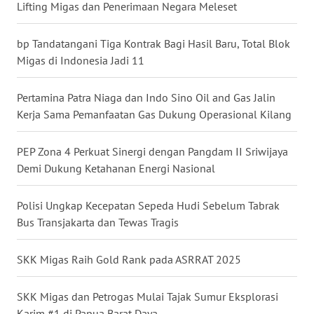
Lifting Migas dan Penerimaan Negara Meleset
WN
KALTARA
bp Tandatangani Tiga Kontrak Bagi Hasil Baru, Total Blok
Migas di Indonesia Jadi 11
WN
KALSEL
Pertamina Patra Niaga dan Indo Sino Oil and Gas Jalin
Kerja Sama Pemanfaatan Gas Dukung Operasional Kilang
WN
KALTIM
PEP Zona 4 Perkuat Sinergi dengan Pangdam II Sriwijaya
Demi Dukung Ketahanan Energi Nasional
WN
SULSEL
Polisi Ungkap Kecepatan Sepeda Hudi Sebelum Tabrak
Bus Transjakarta dan Tewas Tragis
WN
GORONTALO
SKK Migas Raih Gold Rank pada ASRRAT 2025
WN
SKK Migas dan Petrogas Mulai Tajak Sumur Eksplorasi
SULUT
Karim #1 di Papua Barat Daya