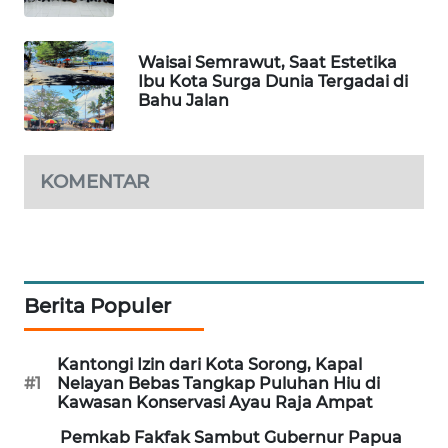
PORTAL
KONSUMEN
Waisai Semrawut, Saat Estetika
Ibu Kota Surga Dunia Tergadai di
Bahu Jalan
FORWAMKI
ALPERKLINAS
KOMENTAR
FORJASIDA
TAMBANG
NEWS
Berita Populer
SITUNGIR
Kantongi Izin dari Kota Sorong, Kapal
NEWS
#1
Nelayan Bebas Tangkap Puluhan Hiu di
Kawasan Konservasi Ayau Raja Ampat
SIDIKALANG
Pemkab Fakfak Sambut Gubernur Papua
NEWS