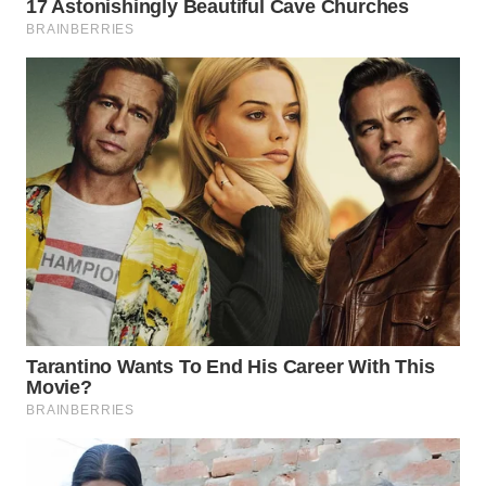
Wahana
Media
Group
WAHANA
NEWS
WAHANA
TANI
WAHANA
ADVOKAT
WAHANA
INFRASTRUKTUR
WAHANA
KONSUMEN