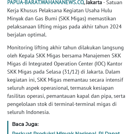
PAPUA-BARAT.WAHANANEWS.CO
, Jakarta
- Satuan
REDAKSI
Kerja Khusus Pelaksana Kegiatan Usaha Hulu
Minyak dan Gas Bumi (SKK Migas) memastikan
KARIR
pelaksanaan lifting migas pada akhir tahun 2024
berjalan optimal.
DISCLAIMER
Monitoring lifting akhir tahun dilakukan langsung
Wahana
oleh Kepala SKK Migas bersama Manajemen SKK
News
Regional
Migas di Integrated Operation Center (IOC) Kantor
SKK Migas pada Selasa (31/12) di Jakarta. Dalam
WN
kegiatan ini, SKK Migas memantau secara intensif
SUMUT
seluruh aspek operasional, termasuk kesiapan
fasilitas operasi, pemantauan kapal dan pipa, serta
WN
pengelolaan stok di terminal-terminal migas di
JAKARTA
seluruh Indonesia.
WN
Baca Juga:
JABAR
Perkuat Produksi Minyak Nasional, RI Dapat