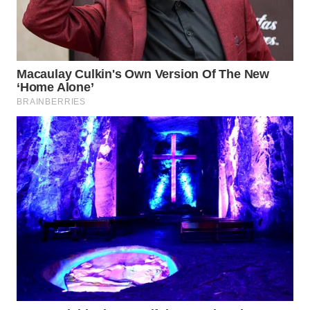
WN
NATUNA
WN
BINTAN
WN
MANDALIKA
WN
LIKUPANG
WN
LABUANBAJO
WN
BORNEO