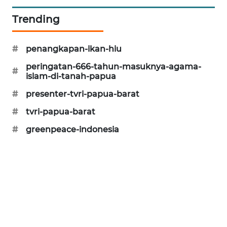
KARING
Trending
NEWS
#
penangkapan-ikan-hiu
JURNAL
MARITIM
peringatan-666-tahun-masuknya-agama-
#
islam-di-tanah-papua
HUMBANG
#
presenter-tvri-papua-barat
NEWS
#
tvri-papua-barat
GARONGGANG
#
greenpeace-indonesia
NEWS
FISUELRI
ID
ENERGI
NEWS