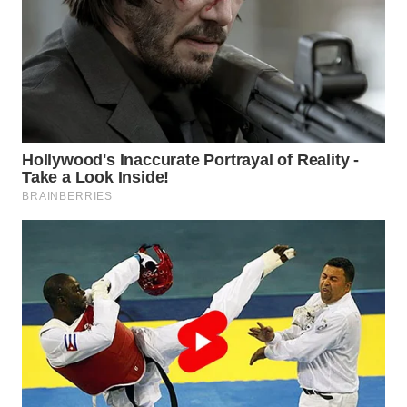
WN
TAPANULI
TENGAH
WN DELI
SERDANG
WN
TEBING
TINGGI
WN
PAKPAK
WN
KARAWANG
WN
BEKASI