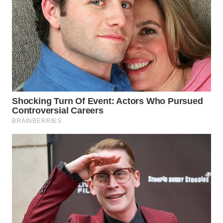
WN
PRIANGAN
TIMUR
WN
SEMARANG
WN
SOLO
WN
BOROBUDUR
WN
MADURA
WN
SURABAYA