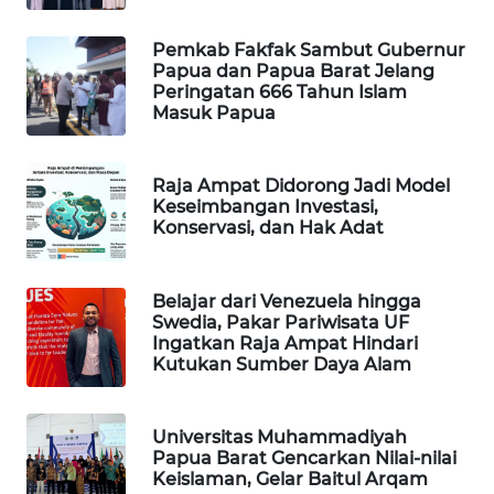
Pemkab Fakfak Sambut Gubernur
MAWAKA
Papua dan Papua Barat Jelang
ID
Peringatan 666 Tahun Islam
Masuk Papua
MARTABAT
NET
Raja Ampat Didorong Jadi Model
Keseimbangan Investasi,
PLN
Konservasi, dan Hak Adat
WATCH
MKLI
Belajar dari Venezuela hingga
Swedia, Pakar Pariwisata UF
Ingatkan Raja Ampat Hindari
LPKKI
Kutukan Sumber Daya Alam
LKKI
Universitas Muhammadiyah
Papua Barat Gencarkan Nilai-nilai
KOPEKLIN
Keislaman, Gelar Baitul Arqam