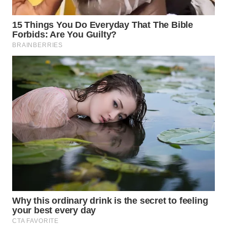
WN
SUMEDANG
WN
CIANJUR
WN
KEPULAUAN
SERIBU
WN
TANGERANG
WN
BINJAI
WN
CIREBON