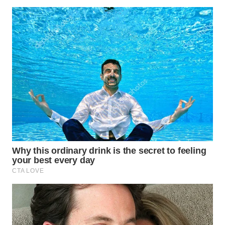
WN
INDRAMAYU
WN
KUNINGAN
WN
MAJALENGKA
WN
SUBANG
WN
SUKABUMI
WN
PURWAKARTA