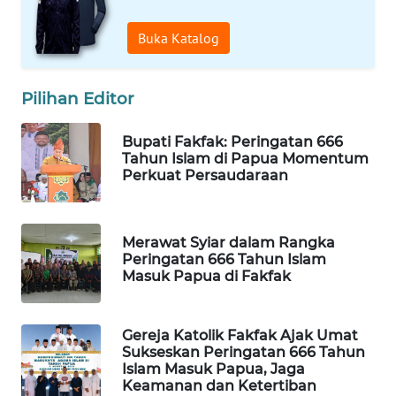
WAHANA
Buka Katalog
DESA
WISATA
Pilihan Editor
LAPAK
WAHANA
Bupati Fakfak: Peringatan 666
Tahun Islam di Papua Momentum
Perkuat Persaudaraan
Wahana
Network
Merawat Syiar dalam Rangka
KONSUMEN
Peringatan 666 Tahun Islam
LISTRIK
Masuk Papua di Fakfak
MASYARAKAT
KELISTRIKAN
Gereja Katolik Fakfak Ajak Umat
Sukseskan Peringatan 666 Tahun
Islam Masuk Papua, Jaga
WALINKI
Keamanan dan Ketertiban
ID