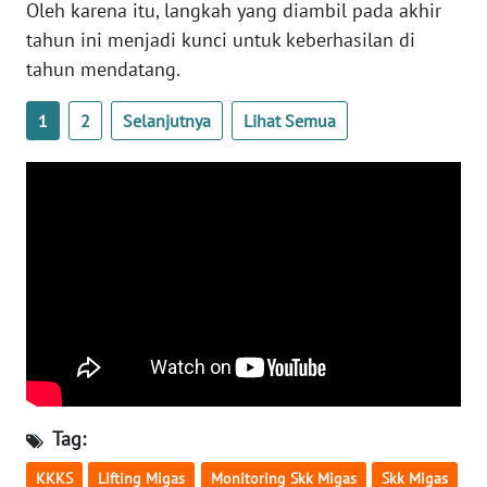
Oleh karena itu, langkah yang diambil pada akhir
tahun ini menjadi kunci untuk keberhasilan di
WN
tahun mendatang.
BABEL
1
2
Selanjutnya
Lihat Semua
WN
SUMBAR
WN
SUMSEL
WN
BENGKULU
WN
LAMPUNG
Tag:
WN
JATENG
KKKS
Lifting Migas
Monitoring Skk Migas
Skk Migas