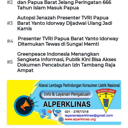
#2
dan Papua Barat Jelang Peringatan 666
Tahun Islam Masuk Papua
SIBARAGAS
Autopsi Jenazah Presenter TVRI Papua
NEWS
#3
Barat Yanto Idorway Dijadwal Ulang Jadi
Kamis
METRO
Presenter TVRI Papua Barat Yanto Idorway
SIANTAR
#4
Ditemukan Tewas di Sungai Memti
NEWS
Greenpeace Indonesia Menangkan
Sengketa Informasi, Publik Kini Bisa Akses
METRO
#5
Dokumen Pencabutan Izin Tambang Raja
MEDAN
Ampat
NEWS
METRO
JAKARTA
NEWS
KRT
NEWS