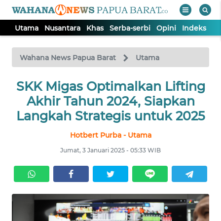
Utama
Nusantara
Khas
Serba-serbi
Opini
Indeks
WAHANA
Tutup
TV
Wahana News Papua Barat
Utama
UTAMA
SKK Migas Optimalkan Lifting
Akhir Tahun 2024, Siapkan
NUSANTARA
Langkah Strategis untuk 2025
Hotbert Purba - Utama
KHAS
Jumat, 3 Januari 2025 - 05:33 WIB
SERBA-
SERBI
OPINI