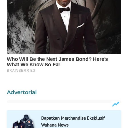
WAHANA
SPORT
WAHANA
UMKM
WAHANA
SELEB
WAHANA
PERSONA
Advertorial
WAHANA
OTOMOTIF
WAHANA
Dapatkan Merchandise Eksklusif
HEALTH
Wahana News