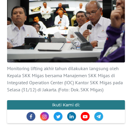
Informasi
INDEKS
BERITA
KONTAK
KAMI
INFO
Monitoring lifting akhir tahun dilakukan langsung oleh
IKLAN
Kepala SKK Migas bersama Manajemen SKK Migas di
Integrated Operation Center (IOC) Kantor SKK Migas pada
TENTANG
Selasa (31/12) di Jakarta. (Foto: Dok. SKK Migas)
KAMI
Ikuti Kami di:
PEDOMAN
MEDIA
SIBER