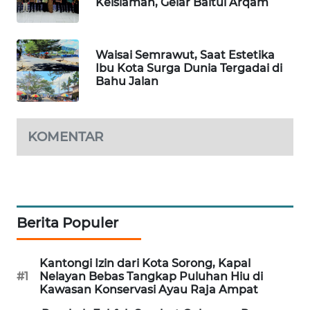
Keislaman, Gelar Baitul Arqam
MAWAKA
ID
Waisai Semrawut, Saat Estetika
Ibu Kota Surga Dunia Tergadai di
Bahu Jalan
MARTABAT
NET
KOMENTAR
PLN
WATCH
MKLI
Berita Populer
LPKKI
LKKI
Kantongi Izin dari Kota Sorong, Kapal
#1
Nelayan Bebas Tangkap Puluhan Hiu di
Kawasan Konservasi Ayau Raja Ampat
KOPEKLIN