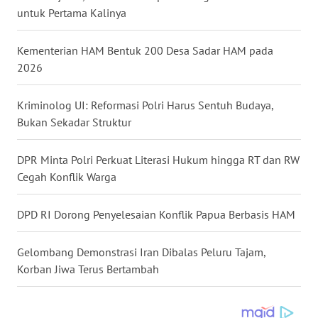
untuk Pertama Kalinya
WN
BABEL
Kementerian HAM Bentuk 200 Desa Sadar HAM pada
2026
WN
SUMBAR
Kriminolog UI: Reformasi Polri Harus Sentuh Budaya,
Bukan Sekadar Struktur
WN
SUMSEL
DPR Minta Polri Perkuat Literasi Hukum hingga RT dan RW
Cegah Konflik Warga
WN
BENGKULU
DPD RI Dorong Penyelesaian Konflik Papua Berbasis HAM
WN
Gelombang Demonstrasi Iran Dibalas Peluru Tajam,
LAMPUNG
Korban Jiwa Terus Bertambah
WN
JATENG