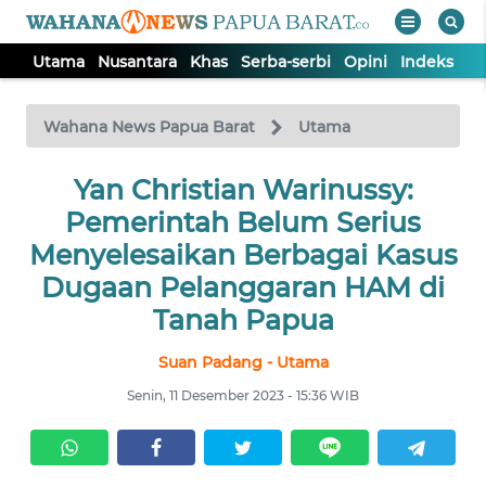
Utama
Nusantara
Khas
Serba-serbi
Opini
Indeks
WAHANA
Tutup
TV
Wahana News Papua Barat
Utama
UTAMA
Yan Christian Warinussy:
Pemerintah Belum Serius
NUSANTARA
Menyelesaikan Berbagai Kasus
Dugaan Pelanggaran HAM di
KHAS
Tanah Papua
Suan Padang - Utama
SERBA-
SERBI
Senin, 11 Desember 2023 - 15:36 WIB
OPINI