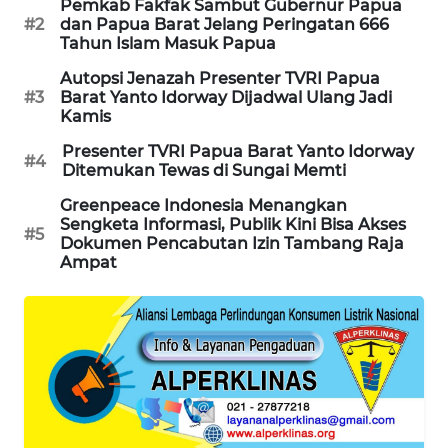
Pemkab Fakfak Sambut Gubernur Papua
#2
dan Papua Barat Jelang Peringatan 666
PORTAL
Tahun Islam Masuk Papua
KONSUMEN
Autopsi Jenazah Presenter TVRI Papua
#3
Barat Yanto Idorway Dijadwal Ulang Jadi
FORWAMKI
Kamis
Presenter TVRI Papua Barat Yanto Idorway
#4
ALPERKLINAS
Ditemukan Tewas di Sungai Memti
Greenpeace Indonesia Menangkan
FORJASIDA
Sengketa Informasi, Publik Kini Bisa Akses
#5
Dokumen Pencabutan Izin Tambang Raja
Ampat
TAMBANG
NEWS
SITUNGIR
NEWS
SIDIKALANG
NEWS