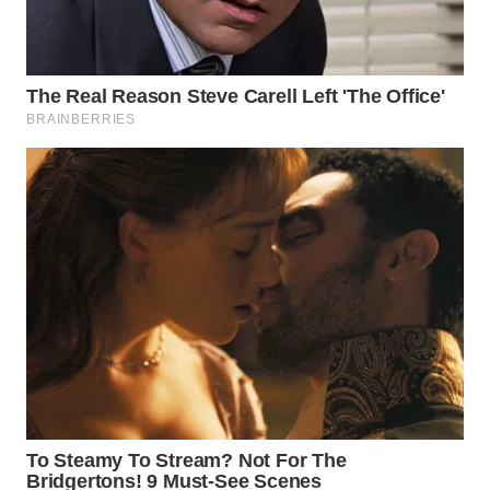
WN
NATUNA
WN
BINTAN
WN
MANDALIKA
WN
LIKUPANG
WN
LABUANBAJO
WN
BORNEO