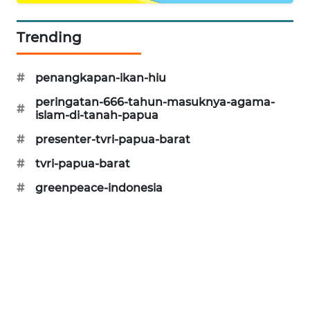
SIBARAGAS
Trending
NEWS
#
penangkapan-ikan-hiu
METRO
SIANTAR
peringatan-666-tahun-masuknya-agama-
#
NEWS
islam-di-tanah-papua
#
presenter-tvri-papua-barat
METRO
MEDAN
#
tvri-papua-barat
NEWS
#
greenpeace-indonesia
METRO
JAKARTA
NEWS
KRT
NEWS