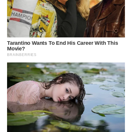
WN
BOGOR
WN
DEPOK
WN
TAPANULI
UTARA
WN
SAMOSIR
WN
PADANG
LAWAS