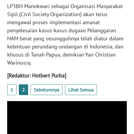
REDAKSI
LP3BH Manokwari sebagai Organisasi Masyarakat
Sipil (Civil Society Organization) akan terus
KARIR
mengawal proses implementasi amanat
penyelesaian kasus-kasus dugaan Pelanggaran
DISCLAIMER
HAM berat yang sesungguhnya telah diatur dalam
ketentuan perundang-undangan di Indonesia, dan
Wahana
khusus di Tanah Papua, demikian Yan Christian
News
Regional
Warinussy.
[Redaktur: Hotbert Purba]
WN
SUMUT
1
2
Sebelumnya
Lihat Semua
WN
JAKARTA
WN
JABAR