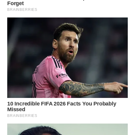
WN
TAPANULI
SELATAN
WN
TANJUNG
LESUNG
WN
KARO
WN
SIMALUNGUN
WN
LABUHANBATU