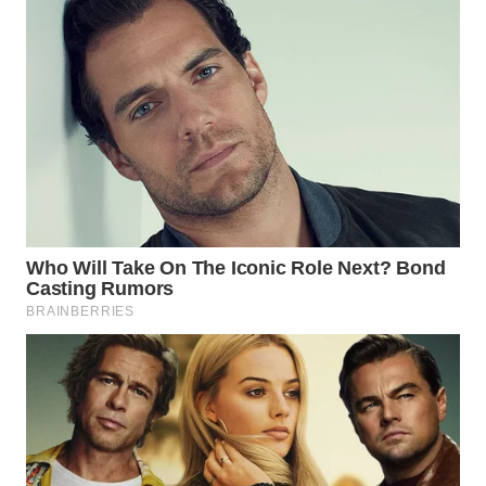
WN
TAPANULI
TENGAH
WN DELI
SERDANG
WN
TEBING
TINGGI
WN
PAKPAK
WN
KARAWANG
WN
BEKASI