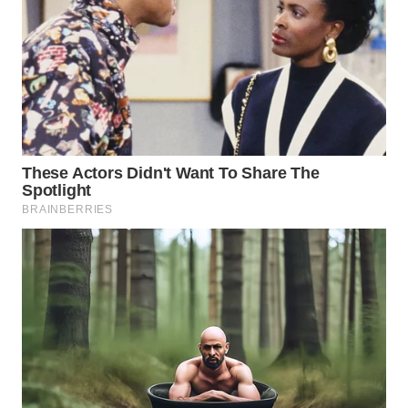
WN
KALTARA
WN
KALSEL
WN
KALTIM
WN
SULSEL
WN
GORONTALO
WN
SULUT