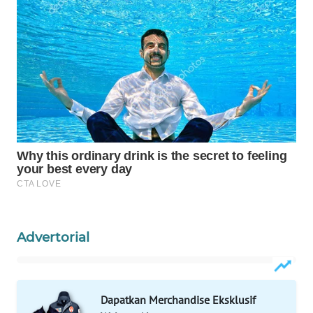
WAHANA
LISTRIK
WAHANA
TRAVEL
WAHANA
TV
WAHANANEWS
ID
Advertorial
WAHANANEWS
CO ID
WAHANANEWS
Dapatkan Merchandise Eksklusif
NET