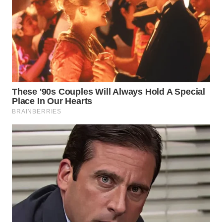
WN
PRIANGAN
TIMUR
WN
SEMARANG
WN
SOLO
WN
BOROBUDUR
WN
MADURA
WN
SURABAYA