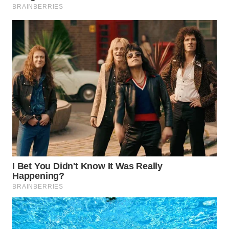
Wahana
Media
Group
WAHANA
NEWS
WAHANA
TANI
WAHANA
ADVOKAT
WAHANA
INFRASTRUKTUR
WAHANA
KONSUMEN