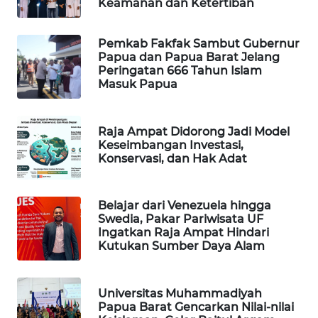
Keamanan dan Ketertiban
WAHANA
DESA
Pemkab Fakfak Sambut Gubernur
WISATA
Papua dan Papua Barat Jelang
Peringatan 666 Tahun Islam
Masuk Papua
LAPAK
WAHANA
Raja Ampat Didorong Jadi Model
Keseimbangan Investasi,
Wahana
Konservasi, dan Hak Adat
Network
KONSUMEN
Belajar dari Venezuela hingga
LISTRIK
Swedia, Pakar Pariwisata UF
Ingatkan Raja Ampat Hindari
Kutukan Sumber Daya Alam
MASYARAKAT
KELISTRIKAN
Universitas Muhammadiyah
WALINKI
Papua Barat Gencarkan Nilai-nilai
ID