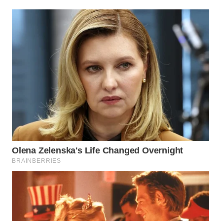
WN
INDRAMAYU
WN
KUNINGAN
WN
MAJALENGKA
WN
SUBANG
WN
SUKABUMI
WN
PURWAKARTA