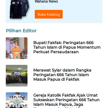
Wahana News
WAHANA
Buka Katalog
SPORT
WAHANA
Pilihan Editor
UMKM
Bupati Fakfak: Peringatan 666
WAHANA
Tahun Islam di Papua Momentum
SELEB
Perkuat Persaudaraan
WAHANA
PERSONA
Merawat Syiar dalam Rangka
Peringatan 666 Tahun Islam
Masuk Papua di Fakfak
WAHANA
OTOMOTIF
Gereja Katolik Fakfak Ajak Umat
WAHANA
Sukseskan Peringatan 666 Tahun
HEALTH
Islam Masuk Papua, Jaga