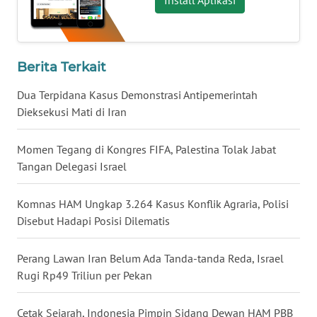
WN
SERAMBI
Berita Terkait
WN
Dua Terpidana Kasus Demonstrasi Antipemerintah
JAMBI
Dieksekusi Mati di Iran
WN
Momen Tegang di Kongres FIFA, Palestina Tolak Jabat
SULTRA
Tangan Delegasi Israel
WN
Komnas HAM Ungkap 3.264 Kasus Konflik Agraria, Polisi
NTB
Disebut Hadapi Posisi Dilematis
WN
Perang Lawan Iran Belum Ada Tanda-tanda Reda, Israel
SULTENG
Rugi Rp49 Triliun per Pekan
WN
SULBAR
Cetak Sejarah, Indonesia Pimpin Sidang Dewan HAM PBB