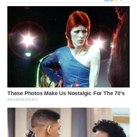
WN
NUSANTARA
WN
JOGJA
WN
JATIM
WN
BALI
WN
KALBAR
WN
KALTENG