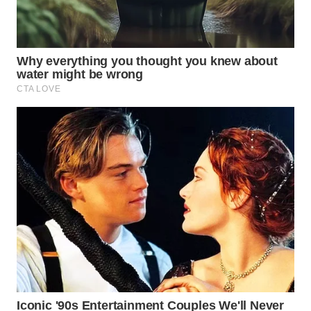
WN
MALUKU
WN
MALUT
WN
DAIRI
WN
DANAU
TOBA
WN
NIAS
WN
LANGKAT