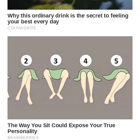
WN
SUMEDANG
WN
CIANJUR
WN
KEPULAUAN
SERIBU
WN
TANGERANG
WN
BINJAI
WN
CIREBON