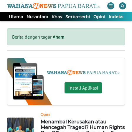
Utama
Nusantara
Khas
Serba-serbi
Opini
Indeks
WAHANA
Tutup
TV
Berita dengan tagar
#ham
UTAMA
NUSANTARA
KHAS
Install Aplikasi
SERBA-
SERBI
Opini
Menambal Kerusakan atau
OPINI
Mencegah Tragedi? Human Rights