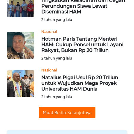
Tingkatkan Kesadaran dan Cegah
WN
Perundungan Siswa Lewat
SUMEDANG
Diseminasi HAM
2 tahun yang lalu
WN
Nasional
CIANJUR
Hotman Paris Tantang Menteri
HAM: Cukup Ponsel untuk Layani
WN
Rakyat, Bukan Rp 20 Triliun
KEPULAUAN
2 tahun yang lalu
SERIBU
Nasional
Natalius Pigai Usul Rp 20 Triliun
WN
untuk Wujudkan Mega Proyek
TANGERANG
Universitas HAM Dunia
2 tahun yang lalu
WN
BINJAI
Muat Berita Selanjutnya
WN
CIREBON