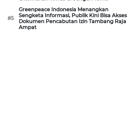
WN
Greenpeace Indonesia Menangkan
Sengketa Informasi, Publik Kini Bisa Akses
PRIANGAN
#5
Dokumen Pencabutan Izin Tambang Raja
TIMUR
Ampat
WN
SEMARANG
WN
SOLO
WN
BOROBUDUR
WN
MADURA
WN
SURABAYA