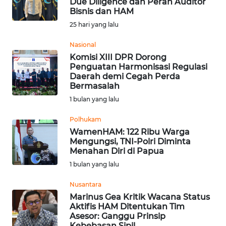
Due Diligence dan Peran Auditor
Bisnis dan HAM
Informasi
25 hari yang lalu
INDEKS
BERITA
Nasional
Komisi XIII DPR Dorong
Penguatan Harmonisasi Regulasi
KONTAK
Daerah demi Cegah Perda
KAMI
Bermasalah
1 bulan yang lalu
INFO
IKLAN
Polhukam
WamenHAM: 122 Ribu Warga
Mengungsi, TNI-Polri Diminta
TENTANG
Menahan Diri di Papua
KAMI
1 bulan yang lalu
PEDOMAN
Nusantara
MEDIA
Marinus Gea Kritik Wacana Status
SIBER
Aktifis HAM Ditentukan Tim
Asesor: Ganggu Prinsip
Kebebasan Sipil