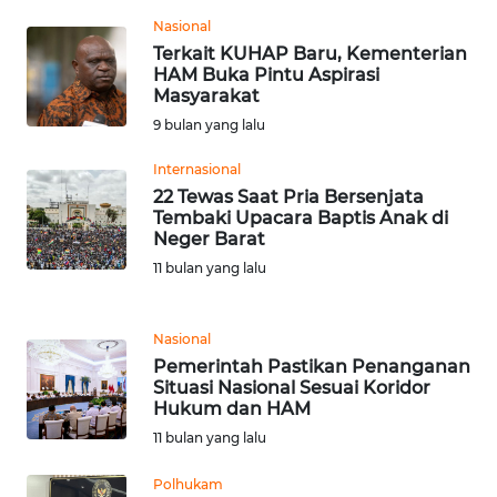
Nasional
WN
Terkait KUHAP Baru, Kementerian
BABEL
HAM Buka Pintu Aspirasi
Masyarakat
9 bulan yang lalu
WN
SUMBAR
Internasional
22 Tewas Saat Pria Bersenjata
WN
Tembaki Upacara Baptis Anak di
SUMSEL
Neger Barat
11 bulan yang lalu
WN
BENGKULU
Nasional
Pemerintah Pastikan Penanganan
WN
Situasi Nasional Sesuai Koridor
LAMPUNG
Hukum dan HAM
11 bulan yang lalu
WN
JATENG
Polhukam