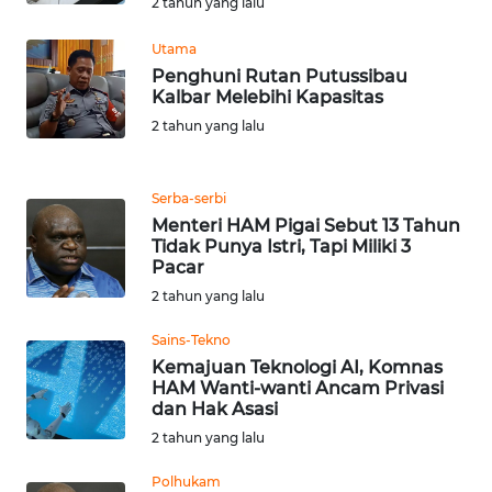
2 tahun yang lalu
WN
TAPANULI
Utama
TENGAH
Penghuni Rutan Putussibau
Kalbar Melebihi Kapasitas
WN DELI
2 tahun yang lalu
SERDANG
Serba-serbi
WN
TEBING
Menteri HAM Pigai Sebut 13 Tahun
Tidak Punya Istri, Tapi Miliki 3
TINGGI
Pacar
2 tahun yang lalu
WN
PAKPAK
Sains-Tekno
Kemajuan Teknologi AI, Komnas
WN
HAM Wanti-wanti Ancam Privasi
dan Hak Asasi
KARAWANG
2 tahun yang lalu
WN
Polhukam
BEKASI