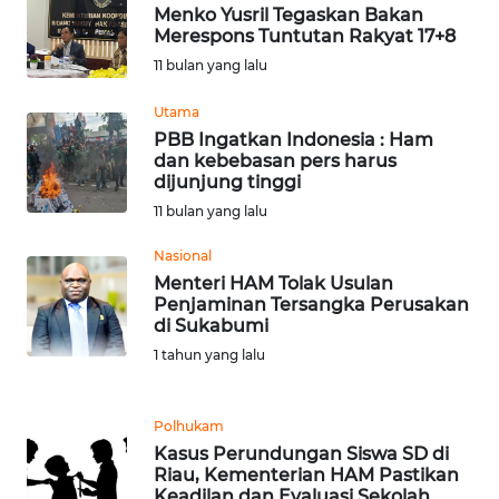
Menko Yusril Tegaskan Bakan
Merespons Tuntutan Rakyat 17+8
WN
11 bulan yang lalu
NUSANTARA
Utama
WN
PBB Ingatkan Indonesia : Ham
JOGJA
dan kebebasan pers harus
dijunjung tinggi
WN
11 bulan yang lalu
JATIM
Nasional
Menteri HAM Tolak Usulan
WN
Penjaminan Tersangka Perusakan
BALI
di Sukabumi
1 tahun yang lalu
WN
KALBAR
Polhukam
Kasus Perundungan Siswa SD di
WN
Riau, Kementerian HAM Pastikan
KALTENG
Keadilan dan Evaluasi Sekolah