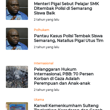
Menteri Pigai Sebut Pelajar SMK
Ditembak Polisi di Semarang
WN
Siswa Baik
BOGOR
2 tahun yang lalu
Polhukam
WN
Pantau Kasus Polisi Tembak Siswa
DEPOK
Semarang, Natalius Pigai Utus Tim
2 tahun yang lalu
WN
TAPANULI
UTARA
Internasional
Pelanggaran Hukum
WN
Internasional, PBB: 70 Persen
SAMOSIR
Korban di Gaza Adalah
Perempuan dan Anak-anak
2 tahun yang lalu
WN
PADANG
Utama
LAWAS
Kanwil Kemenkumham Sulteng