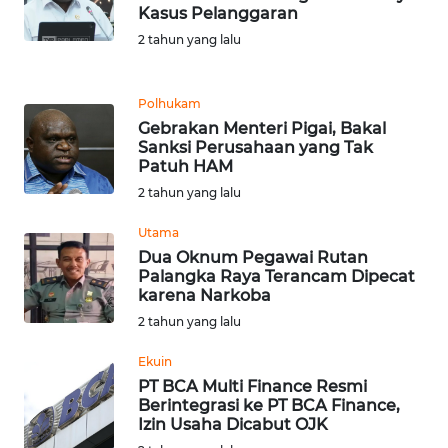
Kasus Pelanggaran
2 tahun yang lalu
WN
TAPANULI
SELATAN
Polhukam
Gebrakan Menteri Pigai, Bakal
WN
Sanksi Perusahaan yang Tak
Patuh HAM
TANJUNG
LESUNG
2 tahun yang lalu
Utama
WN
Dua Oknum Pegawai Rutan
KARO
Palangka Raya Terancam Dipecat
karena Narkoba
WN
2 tahun yang lalu
SIMALUNGUN
Ekuin
PT BCA Multi Finance Resmi
WN
Berintegrasi ke PT BCA Finance,
LABUHANBATU
Izin Usaha Dicabut OJK