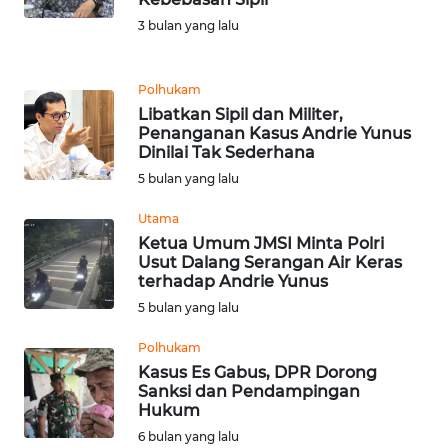
REDAKSI
3 bulan yang lalu
KARIR
Polhukam
Libatkan Sipil dan Militer,
DISCLAIMER
Penanganan Kasus Andrie Yunus
Dinilai Tak Sederhana
Wahana
5 bulan yang lalu
News
Regional
Utama
Ketua Umum JMSI Minta Polri
WN
Usut Dalang Serangan Air Keras
SUMUT
terhadap Andrie Yunus
5 bulan yang lalu
WN
Polhukam
JAKARTA
Kasus Es Gabus, DPR Dorong
Sanksi dan Pendampingan
WN
Hukum
JABAR
6 bulan yang lalu