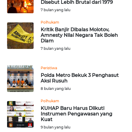
Disebut Lebih Brutal dari 1979
7 bulan yang lalu
WN
SERAMBI
Polhukam
Kritik Banjir Dibalas Molotov,
Amnesty Nilai Negara Tak Boleh
WN
Diam
JAMBI
7 bulan yang lalu
WN
SULTRA
Peristiwa
Polda Metro Bekuk 3 Penghasut
WN
Aksi Rusuh
NTB
8 bulan yang lalu
Polhukam
WN
SULTENG
KUHAP Baru Harus Diikuti
Instrumen Pengawasan yang
Kuat
WN
9 bulan yang lalu
SULBAR