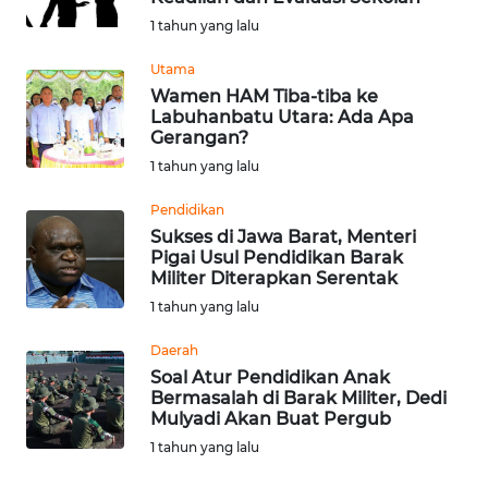
1 tahun yang lalu
WN
KALTARA
Utama
Wamen HAM Tiba-tiba ke
Labuhanbatu Utara: Ada Apa
WN
Gerangan?
KALSEL
1 tahun yang lalu
WN
Pendidikan
KALTIM
Sukses di Jawa Barat, Menteri
Pigai Usul Pendidikan Barak
Militer Diterapkan Serentak
WN
SULSEL
1 tahun yang lalu
Daerah
WN
Soal Atur Pendidikan Anak
GORONTALO
Bermasalah di Barak Militer, Dedi
Mulyadi Akan Buat Pergub
WN
1 tahun yang lalu
SULUT