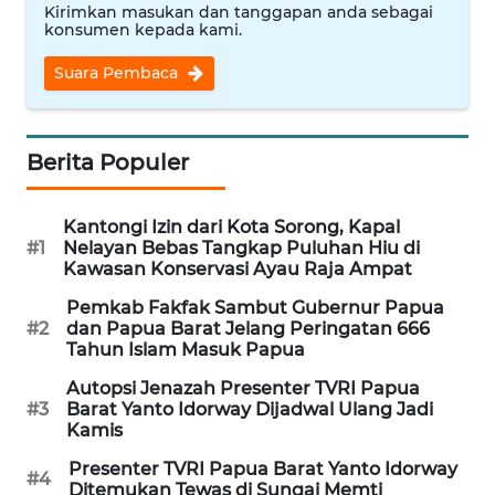
Kirimkan masukan dan tanggapan anda sebagai
konsumen kepada kami.
WN
INDRAMAYU
Suara Pembaca
WN
KUNINGAN
Berita Populer
WN
MAJALENGKA
Kantongi Izin dari Kota Sorong, Kapal
#1
Nelayan Bebas Tangkap Puluhan Hiu di
Kawasan Konservasi Ayau Raja Ampat
WN
SUBANG
Pemkab Fakfak Sambut Gubernur Papua
#2
dan Papua Barat Jelang Peringatan 666
Tahun Islam Masuk Papua
WN
SUKABUMI
Autopsi Jenazah Presenter TVRI Papua
#3
Barat Yanto Idorway Dijadwal Ulang Jadi
Kamis
WN
Presenter TVRI Papua Barat Yanto Idorway
PURWAKARTA
#4
Ditemukan Tewas di Sungai Memti