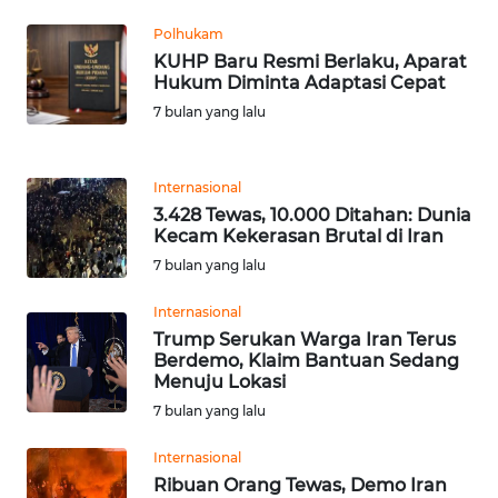
Polhukam
WN
BANTEN
KUHP Baru Resmi Berlaku, Aparat
Hukum Diminta Adaptasi Cepat
7 bulan yang lalu
WN
NTT
Internasional
WN
3.428 Tewas, 10.000 Ditahan: Dunia
KEPRI
Kecam Kekerasan Brutal di Iran
7 bulan yang lalu
WN
PAPUA
Internasional
Trump Serukan Warga Iran Terus
Berdemo, Klaim Bantuan Sedang
WN
Menuju Lokasi
PAPUA
BARAT
7 bulan yang lalu
Internasional
WN
Ribuan Orang Tewas, Demo Iran
RIAU