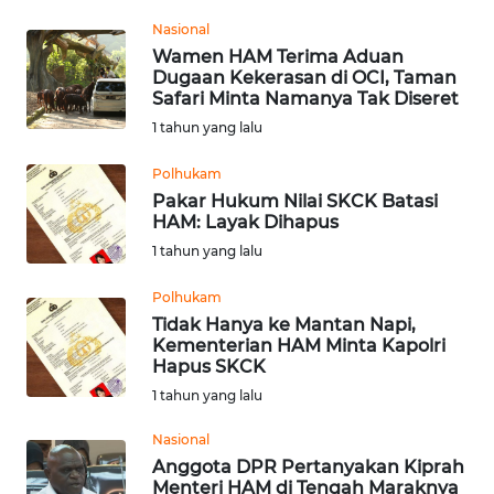
Nasional
WN
Wamen HAM Terima Aduan
MALUKU
Dugaan Kekerasan di OCI, Taman
Safari Minta Namanya Tak Diseret
WN
1 tahun yang lalu
MALUT
Polhukam
WN
Pakar Hukum Nilai SKCK Batasi
HAM: Layak Dihapus
DAIRI
1 tahun yang lalu
WN
Polhukam
DANAU
Tidak Hanya ke Mantan Napi,
TOBA
Kementerian HAM Minta Kapolri
Hapus SKCK
WN
1 tahun yang lalu
NIAS
Nasional
Anggota DPR Pertanyakan Kiprah
WN
Menteri HAM di Tengah Maraknya
LANGKAT