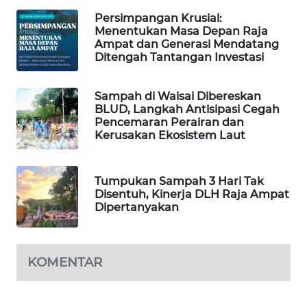
Persimpangan Krusial:
PORTAL
Menentukan Masa Depan Raja
KONSUMEN
Ampat dan Generasi Mendatang
Ditengah Tantangan Investasi
FORWAMKI
Sampah di Waisai Dibereskan
BLUD, Langkah Antisipasi Cegah
ALPERKLINAS
Pencemaran Perairan dan
Kerusakan Ekosistem Laut
FORJASIDA
Tumpukan Sampah 3 Hari Tak
TAMBANG
Disentuh, Kinerja DLH Raja Ampat
NEWS
Dipertanyakan
SITUNGIR
NEWS
KOMENTAR
SIDIKALANG
NEWS