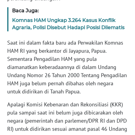
Baca Juga:
WN
Komnas HAM Ungkap 3.264 Kasus Konflik
SERAMBI
Agraria, Polisi Disebut Hadapi Posisi Dilematis
WN
Saat ini dalam fakta baru ada Perwakilan Komnas
JAMBI
HAM RI yang berkantor di Jayapura, Papua.
Sementara Pengadilan HAM yang pula
WN
SULTRA
diamanatkan keberadaannya di dalam Undang
Undang Nomor 26 Tahun 2000 Tentang Pengadilan
WN
HAM juga belum pernah dibahas oleh negara
NTB
untuk didirikan di Tanah Papua.
Apalagi Komisi Kebenaran dan Rekonsiliasi (KKR)
WN
SULTENG
pula sampai saat ini belum juga dibicarakan oleh
negara (pemerintah dan parlemen/DPR RI dan DPD
WN
RI) untuk didirikan sesuai amanat pasal 46 Undang
SULBAR