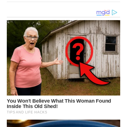
WN
TAPANULI
SELATAN
WN
TANJUNG
LESUNG
WN
KARO
WN
SIMALUNGUN
WN
LABUHANBATU