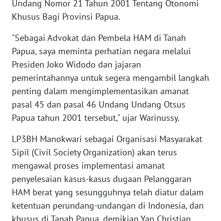
Undang Nomor 21 Tahun 2001 Tentang Otonomi
Khusus Bagi Provinsi Papua.
WN
BABEL
"Sebagai Advokat dan Pembela HAM di Tanah
Papua, saya meminta perhatian negara melalui
WN
Presiden Joko Widodo dan jajaran
SUMBAR
pemerintahannya untuk segera mengambil langkah
penting dalam mengimplementasikan amanat
WN
pasal 45 dan pasal 46 Undang Undang Otsus
SUMSEL
Papua tahun 2001 tersebut," ujar Warinussy.
WN
LP3BH Manokwari sebagai Organisasi Masyarakat
BENGKULU
Sipil (Civil Society Organization) akan terus
mengawal proses implementasi amanat
WN
penyelesaian kasus-kasus dugaan Pelanggaran
LAMPUNG
HAM berat yang sesungguhnya telah diatur dalam
ketentuan perundang-undangan di Indonesia, dan
WN
JATENG
khusus di Tanah Papua, demikian Yan Christian