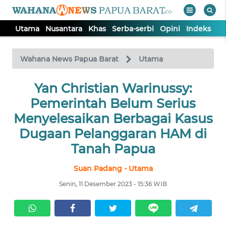
Utama
Nusantara
Khas
Serba-serbi
Opini
Indeks
WAHANA
Tutup
TV
Wahana News Papua Barat
Utama
UTAMA
Yan Christian Warinussy:
Pemerintah Belum Serius
NUSANTARA
Menyelesaikan Berbagai Kasus
Dugaan Pelanggaran HAM di
KHAS
Tanah Papua
Suan Padang - Utama
SERBA-
SERBI
Senin, 11 Desember 2023 - 15:36 WIB
OPINI