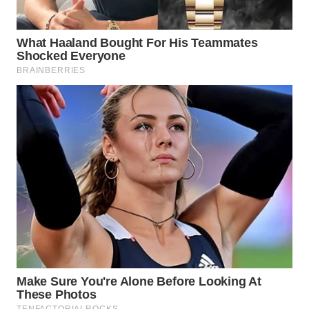
WAHANA
SPORT
WAHANA
UMKM
WAHANA
SELEB
WAHANA
PERSONA
WAHANA
OTOMOTIF
WAHANA
HEALTH