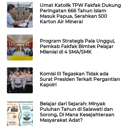
Umat Katolik TPW Fakfak Dukung
Peringatan 666 Tahun Islam
MAWAKA
Masuk Papua, Serahkan 500
ID
Karton Air Mineral
MARTABAT
Program Strategis Pala Unggul,
NET
Pemkab Fakfak Bimtek Pelajar
Milenial di 4 SMA/SMK
PLN
WATCH
Komisi III Tegaskan Tidak ada
MKLI
Surat Presiden Terkait Pergantian
Kapolri
LPKKI
Belajar dari Sejarah: Minyak
LKKI
Puluhan Tahun di Salawati dan
Sorong, Di Mana Kesejahteraan
Masyarakat Adat?
KOPEKLIN