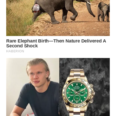
WAHANA
LISTRIK
WAHANA
TRAVEL
WAHANA
TV
WAHANANEWS
ID
WAHANANEWS
CO ID
WAHANANEWS
NET