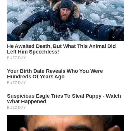
WN
BOGOR
WN
DEPOK
WN
TAPANULI
UTARA
WN
SAMOSIR
WN
PADANG
LAWAS