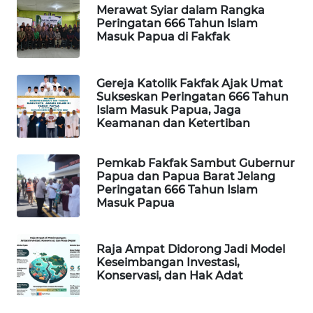
Merawat Syiar dalam Rangka
Peringatan 666 Tahun Islam
WAHANA
Masuk Papua di Fakfak
DESA
WISATA
Gereja Katolik Fakfak Ajak Umat
LAPAK
Sukseskan Peringatan 666 Tahun
WAHANA
Islam Masuk Papua, Jaga
Keamanan dan Ketertiban
Wahana
Network
Pemkab Fakfak Sambut Gubernur
Papua dan Papua Barat Jelang
Peringatan 666 Tahun Islam
KONSUMEN
Masuk Papua
LISTRIK
MASYARAKAT
Raja Ampat Didorong Jadi Model
KELISTRIKAN
Keseimbangan Investasi,
Konservasi, dan Hak Adat
WALINKI
ID