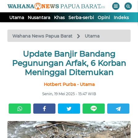
Utama
Nusantara
Khas
Serba-serbi
Opini
Indeks
WAHANA
Tutup
TV
Wahana News Papua Barat
Utama
UTAMA
Update Banjir Bandang
Pegunungan Arfak, 6 Korban
NUSANTARA
Meninggal Ditemukan
Hotbert Purba - Utama
KHAS
Senin, 19 Mei 2025 - 15:47 WIB
SERBA-
SERBI
OPINI