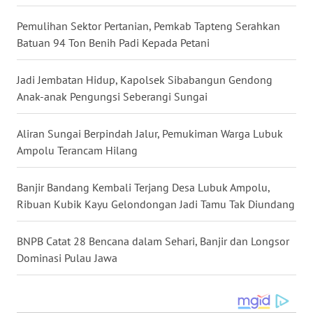
Pemulihan Sektor Pertanian, Pemkab Tapteng Serahkan
WN
Batuan 94 Ton Benih Padi Kepada Petani
NUSANTARA
Jadi Jembatan Hidup, Kapolsek Sibabangun Gendong
WN
JOGJA
Anak-anak Pengungsi Seberangi Sungai
WN
Aliran Sungai Berpindah Jalur, Pemukiman Warga Lubuk
JATIM
Ampolu Terancam Hilang
WN
Banjir Bandang Kembali Terjang Desa Lubuk Ampolu,
BALI
Ribuan Kubik Kayu Gelondongan Jadi Tamu Tak Diundang
WN
BNPB Catat 28 Bencana dalam Sehari, Banjir dan Longsor
KALBAR
Dominasi Pulau Jawa
WN
KALTENG