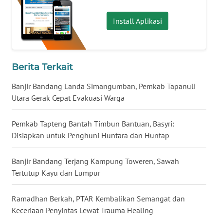
Install Aplikasi
WN
BABEL
WN
Berita Terkait
SUMBAR
Banjir Bandang Landa Simangumban, Pemkab Tapanuli
WN
Utara Gerak Cepat Evakuasi Warga
SUMSEL
Pemkab Tapteng Bantah Timbun Bantuan, Basyri:
WN
Disiapkan untuk Penghuni Huntara dan Huntap
BENGKULU
Banjir Bandang Terjang Kampung Toweren, Sawah
WN
Tertutup Kayu dan Lumpur
LAMPUNG
Ramadhan Berkah, PTAR Kembalikan Semangat dan
WN
Keceriaan Penyintas Lewat Trauma Healing
JATENG