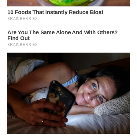
WN
INDRAMAYU
WN
KUNINGAN
WN
MAJALENGKA
WN
SUBANG
WN
SUKABUMI
WN
PURWAKARTA