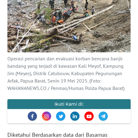
Informasi
INDEKS
BERITA
KONTAK
KAMI
Operasi pencarian dan evakuasi korban bencana banjir
bandang yang terjadi di kawasan Kali Meyof, Kampung
INFO
IKLAN
Jim (Meyes), Distrik Catubouw, Kabupaten Pegunungan
Arfak, Papua Barat, Senin 19 Mei 2025. (Foto:
WAHANANEWS.CO / Penmas/Humas Polda Papua Barat)
TENTANG
KAMI
Ikuti Kami di:
PEDOMAN
MEDIA
SIBER
Diketahui Berdasarkan data dari Basarnas