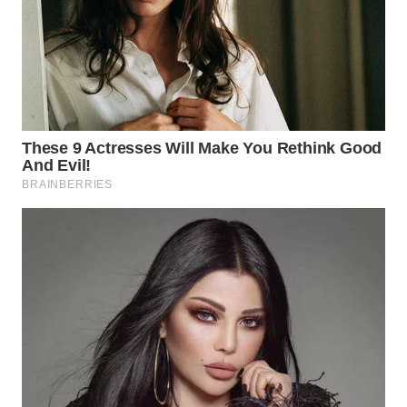
Wahana
Media
Group
WAHANA
NEWS
WAHANA
TANI
WAHANA
ADVOKAT
WAHANA
INFRASTRUKTUR
WAHANA
KONSUMEN