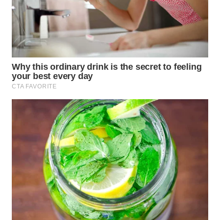
WN
SUMEDANG
WN
CIANJUR
WN
KEPULAUAN
SERIBU
WN
TANGERANG
WN
BINJAI
WN
CIREBON