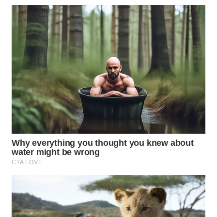
WN
KALTARA
WN
KALSEL
WN
KALTIM
WN
SULSEL
WN
GORONTALO
WN
SULUT