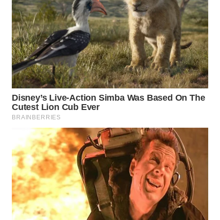
WN
MALUKU
WN
MALUT
WN
DAIRI
WN
DANAU
TOBA
WN
NIAS
WN
LANGKAT