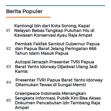
PORTAL
Berita Populer
KONSUMEN
Kantongi Izin dari Kota Sorong, Kapal
FORWAMKI
#1
Nelayan Bebas Tangkap Puluhan Hiu di
Kawasan Konservasi Ayau Raja Ampat
ALPERKLINAS
Pemkab Fakfak Sambut Gubernur Papua
#2
dan Papua Barat Jelang Peringatan 666
Tahun Islam Masuk Papua
FORJASIDA
Autopsi Jenazah Presenter TVRI Papua
#3
Barat Yanto Idorway Dijadwal Ulang Jadi
TAMBANG
Kamis
NEWS
Presenter TVRI Papua Barat Yanto Idorway
#4
Ditemukan Tewas di Sungai Memti
SITUNGIR
NEWS
Greenpeace Indonesia Menangkan
Sengketa Informasi, Publik Kini Bisa Akses
#5
Dokumen Pencabutan Izin Tambang Raja
SIDIKALANG
Ampat
NEWS