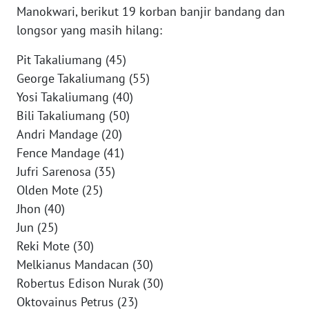
REDAKSI
Manokwari, berikut 19 korban banjir bandang dan
longsor yang masih hilang:
KARIR
Pit Takaliumang (45)
George Takaliumang (55)
DISCLAIMER
Yosi Takaliumang (40)
Bili Takaliumang (50)
Wahana
News
Andri Mandage (20)
Regional
Fence Mandage (41)
Jufri Sarenosa (35)
WN
Olden Mote (25)
SUMUT
Jhon (40)
Jun (25)
WN
JAKARTA
Reki Mote (30)
Melkianus Mandacan (30)
WN
Robertus Edison Nurak (30)
JABAR
Oktovainus Petrus (23)