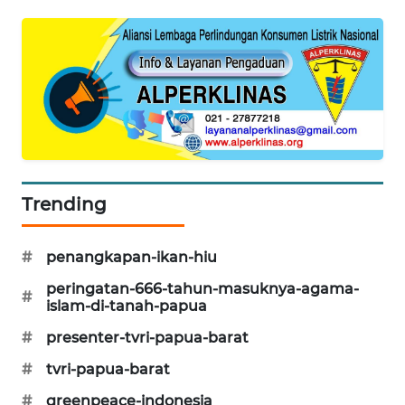
SIBARAGAS
NEWS
METRO
SIANTAR
NEWS
METRO
Trending
MEDAN
NEWS
#
penangkapan-ikan-hiu
METRO
peringatan-666-tahun-masuknya-agama-
JAKARTA
#
islam-di-tanah-papua
NEWS
#
presenter-tvri-papua-barat
KRT
#
tvri-papua-barat
NEWS
#
greenpeace-indonesia