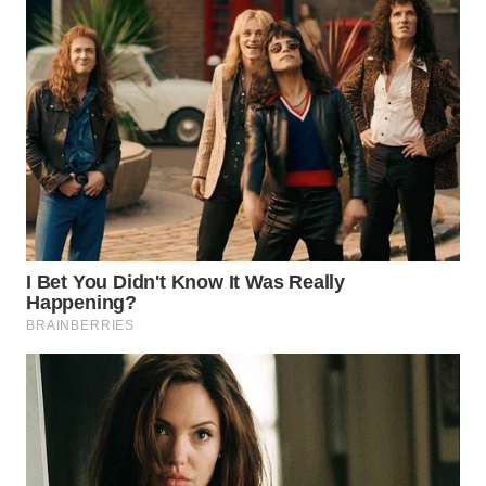
WN
NATUNA
WN
BINTAN
WN
MANDALIKA
WN
LIKUPANG
WN
LABUANBAJO
WN
BORNEO