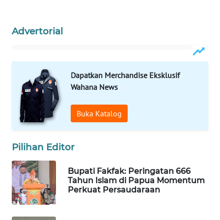
WAHANA
Advertorial
SPORT
WAHANA
UMKM
Dapatkan Merchandise Eksklusif
Wahana News
WAHANA
SELEB
Buka Katalog
WAHANA
PERSONA
Pilihan Editor
WAHANA
Bupati Fakfak: Peringatan 666
OTOMOTIF
Tahun Islam di Papua Momentum
Perkuat Persaudaraan
WAHANA
HEALTH