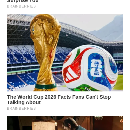
WN
TAPANULI
TENGAH
WN DELI
SERDANG
WN
TEBING
TINGGI
WN
PAKPAK
WN
KARAWANG
WN
BEKASI