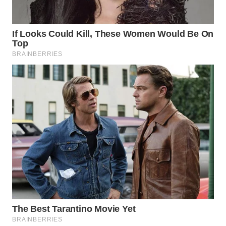
WAHANA
LISTRIK
WAHANA
TRAVEL
WAHANA
TV
WAHANANEWS
ID
WAHANANEWS
CO ID
WAHANANEWS
NET