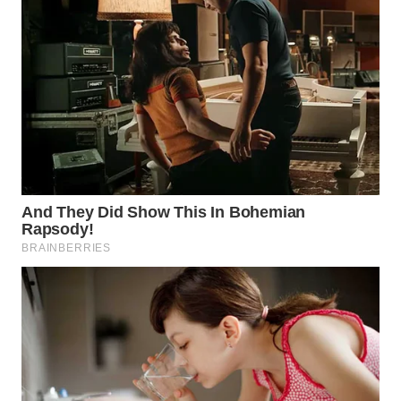
WN
BOGOR
WN
DEPOK
WN
TAPANULI
UTARA
WN
SAMOSIR
WN
PADANG
LAWAS