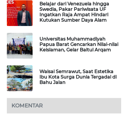
Belajar dari Venezuela hingga
Swedia, Pakar Pariwisata UF
MAWAKA
Ingatkan Raja Ampat Hindari
Kutukan Sumber Daya Alam
ID
MARTABAT
Universitas Muhammadiyah
NET
Papua Barat Gencarkan Nilai-nilai
Keislaman, Gelar Baitul Arqam
PLN
WATCH
Waisai Semrawut, Saat Estetika
Ibu Kota Surga Dunia Tergadai di
MKLI
Bahu Jalan
LPKKI
KOMENTAR
LKKI
KOPEKLIN