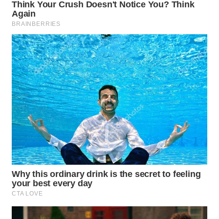
WN
PRIANGAN
TIMUR
WN
SEMARANG
WN
SOLO
WN
BOROBUDUR
WN
MADURA
WN
SURABAYA