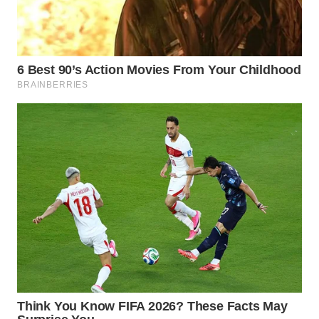
WN
TAPANULI
SELATAN
WN
TANJUNG
LESUNG
WN
KARO
WN
SIMALUNGUN
WN
LABUHANBATU