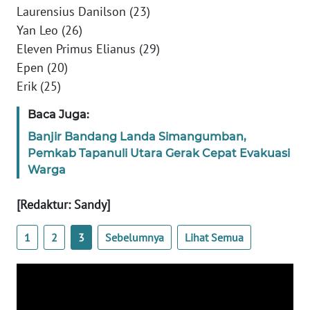
Laurensius Danilson (23)
WN
Yan Leo (26)
BANTEN
Eleven Primus Elianus (29)
Epen (20)
WN
Erik (25)
NTT
Baca Juga:
WN
Banjir Bandang Landa Simangumban,
KEPRI
Pemkab Tapanuli Utara Gerak Cepat Evakuasi
Warga
WN
PAPUA
[Redaktur: Sandy]
WN
1
2
3
Sebelumnya
Lihat Semua
PAPUA
BARAT
WN
RIAU