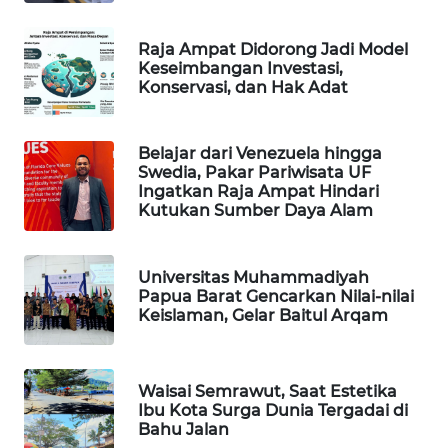
WAHANA
Raja Ampat Didorong Jadi Model
DESA
Keseimbangan Investasi,
WISATA
Konservasi, dan Hak Adat
LAPAK
WAHANA
Belajar dari Venezuela hingga
Swedia, Pakar Pariwisata UF
Ingatkan Raja Ampat Hindari
Wahana
Kutukan Sumber Daya Alam
Network
KONSUMEN
Universitas Muhammadiyah
Papua Barat Gencarkan Nilai-nilai
LISTRIK
Keislaman, Gelar Baitul Arqam
MASYARAKAT
KELISTRIKAN
Waisai Semrawut, Saat Estetika
Ibu Kota Surga Dunia Tergadai di
WALINKI
Bahu Jalan
ID