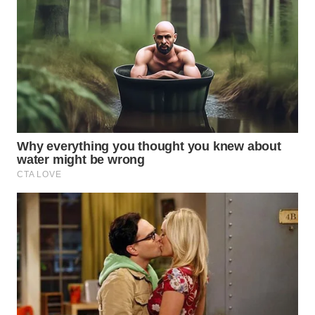
WN
TAPANULI
TENGAH
WN DELI
SERDANG
WN
TEBING
TINGGI
WN
PAKPAK
WN
KARAWANG
WN
BEKASI