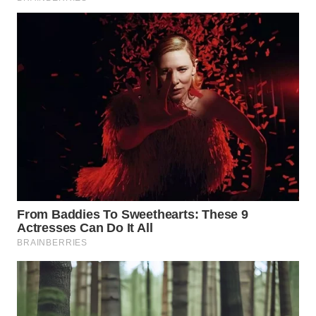
WN
TAPANULI
SELATAN
WN
TANJUNG
LESUNG
WN
KARO
WN
SIMALUNGUN
WN
LABUHANBATU