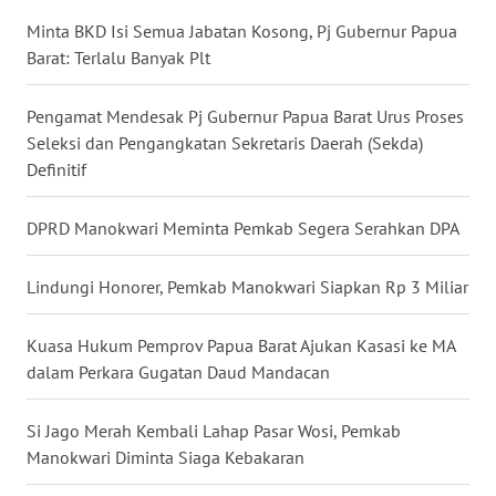
Minta BKD Isi Semua Jabatan Kosong, Pj Gubernur Papua
WN
Barat: Terlalu Banyak Plt
KALTARA
Pengamat Mendesak Pj Gubernur Papua Barat Urus Proses
WN
Seleksi dan Pengangkatan Sekretaris Daerah (Sekda)
KALSEL
Definitif
WN
DPRD Manokwari Meminta Pemkab Segera Serahkan DPA
KALTIM
Lindungi Honorer, Pemkab Manokwari Siapkan Rp 3 Miliar
WN
SULSEL
Kuasa Hukum Pemprov Papua Barat Ajukan Kasasi ke MA
WN
dalam Perkara Gugatan Daud Mandacan
GORONTALO
Si Jago Merah Kembali Lahap Pasar Wosi, Pemkab
WN
Manokwari Diminta Siaga Kebakaran
SULUT