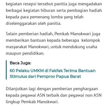
kegiatan resepsi tersebut panitia juga mengadakan
WN
berbagai kegiatan hiburan serta pembagian hadiah
BANTEN
kepada para pemenang lomba yang telah
diselenggarakan oleh panitia.
WN
NTT
Selain pemberian hadiah, Pemkab Manokwari juga
memberikan bantuan kepada beberapa kelompok
WN
masyarakat Manokwari, untuk mendukung usaha
KEPRI
maupun pendidikan.
WN
Baca Juga:
PAPUA
60 Pelaku UMKM di Fakfak Terima Bantuan
Stimulus dari Pemprov Papua Barat
WN
PAPUA
Dilanjutkan lagi dengan pemberian penghargaan
BARAT
kepada pegawai ASN terbaik dan pegawai non ASN
lingkup Pemkab Manokwari.
WN
RIAU