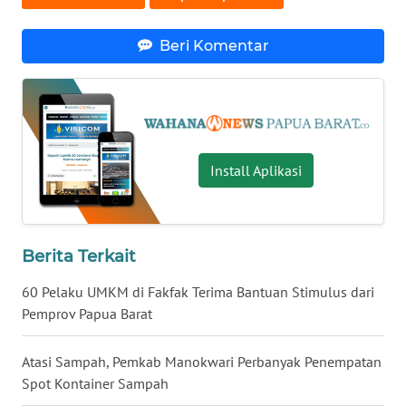
WN
Beri Komentar
NUSANTARA
WN
JOGJA
Install Aplikasi
WN
JATIM
WN
Berita Terkait
BALI
60 Pelaku UMKM di Fakfak Terima Bantuan Stimulus dari
WN
Pemprov Papua Barat
KALBAR
Atasi Sampah, Pemkab Manokwari Perbanyak Penempatan
WN
Spot Kontainer Sampah
KALTENG