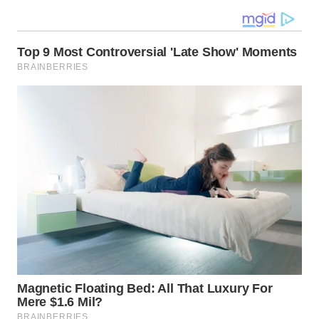
WN
MALUKU
WN
MALUT
WN
DAIRI
WN
DANAU
TOBA
WN
NIAS
WN
LANGKAT