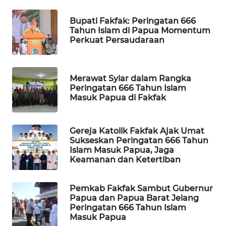
Bupati Fakfak: Peringatan 666
WAHANA
Tahun Islam di Papua Momentum
SPORT
Perkuat Persaudaraan
WAHANA
UMKM
Merawat Syiar dalam Rangka
Peringatan 666 Tahun Islam
WAHANA
Masuk Papua di Fakfak
SELEB
Gereja Katolik Fakfak Ajak Umat
WAHANA
Sukseskan Peringatan 666 Tahun
PERSONA
Islam Masuk Papua, Jaga
Keamanan dan Ketertiban
WAHANA
OTOMOTIF
Pemkab Fakfak Sambut Gubernur
Papua dan Papua Barat Jelang
WAHANA
Peringatan 666 Tahun Islam
Masuk Papua
HEALTH