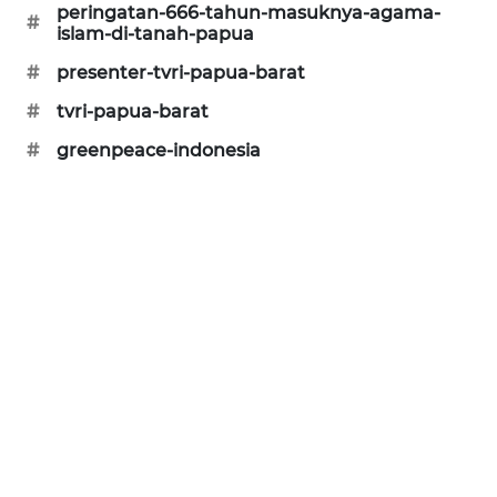
peringatan-666-tahun-masuknya-agama-
#
islam-di-tanah-papua
SIBARAGAS
NEWS
#
presenter-tvri-papua-barat
#
tvri-papua-barat
METRO
#
greenpeace-indonesia
SIANTAR
NEWS
METRO
MEDAN
NEWS
METRO
JAKARTA
NEWS
KRT
NEWS