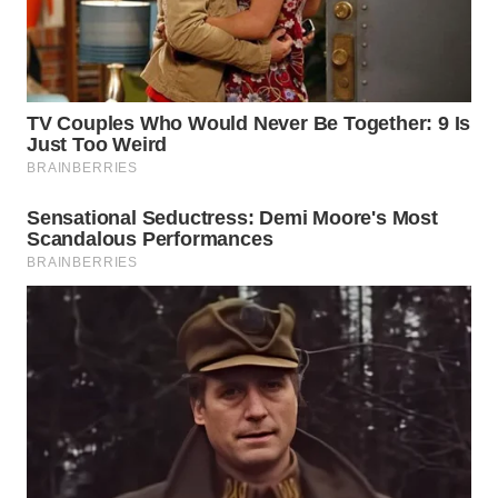
WN
BOGOR
WN
DEPOK
WN
TAPANULI
UTARA
WN
SAMOSIR
WN
PADANG
LAWAS