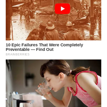
Wahana
Media
Group
WAHANA
NEWS
WAHANA
TANI
WAHANA
ADVOKAT
WAHANA
INFRASTRUKTUR
WAHANA
KONSUMEN