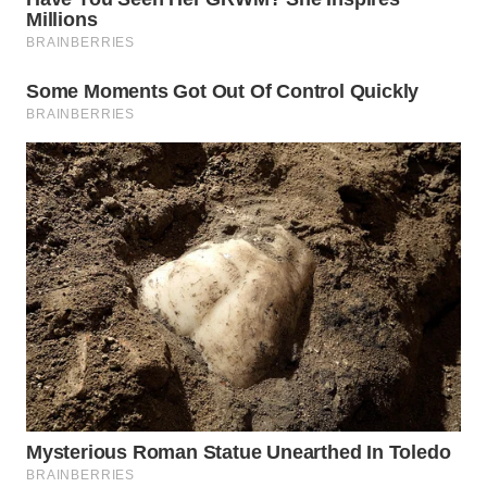
WN
INDRAMAYU
WN
KUNINGAN
WN
MAJALENGKA
WN
SUBANG
WN
SUKABUMI
WN
PURWAKARTA