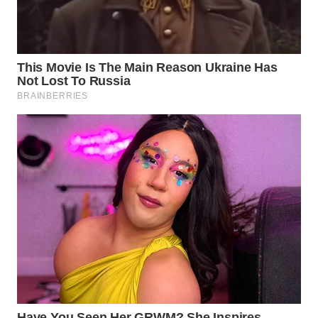
WN
SUMEDANG
WN
CIANJUR
WN
KEPULAUAN
SERIBU
WN
TANGERANG
WN
BINJAI
WN
CIREBON