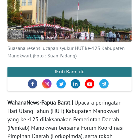
Informasi
INDEKS
BERITA
KONTAK
Suasana resepsi ucapan syukur HUT ke-123 Kabupaten
KAMI
Manokwari. (Foto : Suan Padang)
INFO
Ikuti Kami di:
IKLAN
TENTANG
KAMI
WahanaNews-Papua Barat |
Upacara peringatan
Hari Ulang Tahun (HUT) Kabupaten Manokwari
PEDOMAN
yang ke -123 dilaksanakan Pemerintah Daerah
MEDIA
SIBER
(Pemkab) Manokwari bersama Forum Koordinasi
Pimpinan Daerah (Forkopimda), serta tokoh