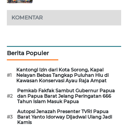
MAWAKA
KOMENTAR
ID
MARTABAT
NET
Berita Populer
PLN
WATCH
Kantongi Izin dari Kota Sorong, Kapal
#1
Nelayan Bebas Tangkap Puluhan Hiu di
MKLI
Kawasan Konservasi Ayau Raja Ampat
Pemkab Fakfak Sambut Gubernur Papua
LPKKI
#2
dan Papua Barat Jelang Peringatan 666
Tahun Islam Masuk Papua
LKKI
Autopsi Jenazah Presenter TVRI Papua
#3
Barat Yanto Idorway Dijadwal Ulang Jadi
Kamis
KOPEKLIN