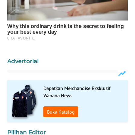
WAHANA
LISTRIK
WAHANA
TRAVEL
WAHANA
Advertorial
TV
WAHANANEWS
ID
Dapatkan Merchandise Eksklusif
Wahana News
WAHANANEWS
CO ID
Buka Katalog
WAHANANEWS
NET
Pilihan Editor