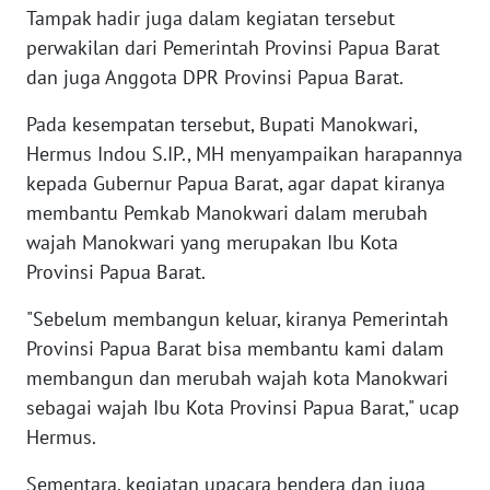
Tampak hadir juga dalam kegiatan tersebut
perwakilan dari Pemerintah Provinsi Papua Barat
WN
dan juga Anggota DPR Provinsi Papua Barat.
SERAMBI
Pada kesempatan tersebut, Bupati Manokwari,
WN
Hermus Indou S.IP., MH menyampaikan harapannya
JAMBI
kepada Gubernur Papua Barat, agar dapat kiranya
membantu Pemkab Manokwari dalam merubah
WN
SULTRA
wajah Manokwari yang merupakan Ibu Kota
Provinsi Papua Barat.
WN
"Sebelum membangun keluar, kiranya Pemerintah
NTB
Provinsi Papua Barat bisa membantu kami dalam
membangun dan merubah wajah kota Manokwari
WN
SULTENG
sebagai wajah Ibu Kota Provinsi Papua Barat," ucap
Hermus.
WN
SULBAR
Sementara, kegiatan upacara bendera dan juga