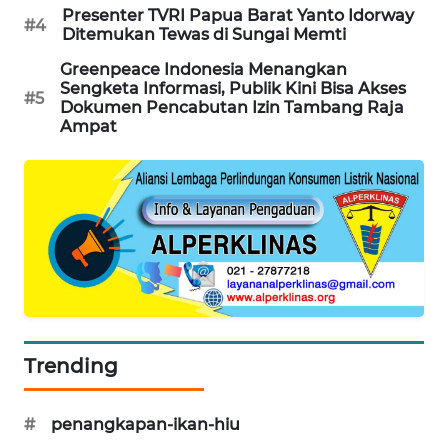
Presenter TVRI Papua Barat Yanto Idorway
#4
Ditemukan Tewas di Sungai Memti
PORTAL
KONSUMEN
Greenpeace Indonesia Menangkan
Sengketa Informasi, Publik Kini Bisa Akses
#5
Dokumen Pencabutan Izin Tambang Raja
FORWAMKI
Ampat
ALPERKLINAS
FORJASIDA
TAMBANG
NEWS
SITUNGIR
Trending
NEWS
SIDIKALANG
#
penangkapan-ikan-hiu
NEWS