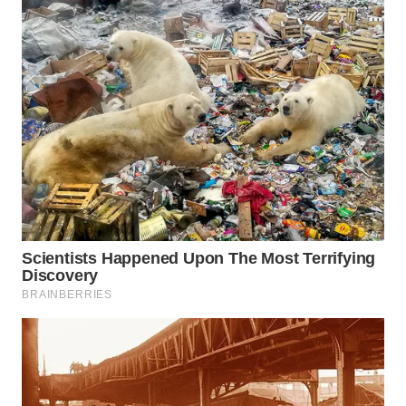
WN
NATUNA
WN
BINTAN
WN
MANDALIKA
WN
LIKUPANG
WN
LABUANBAJO
WN
BORNEO