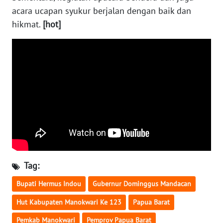
acara ucapan syukur berjalan dengan baik dan
WN
hikmat.
[hot]
BABEL
WN
SUMBAR
WN
SUMSEL
WN
BENGKULU
Tag:
WN
LAMPUNG
Bupati Hermus Indou
Gubernur Dominggus Mandacan
Hut Kabupaten Manokwari Ke 123
Papua Barat
WN
JATENG
Pemkab Manokwari
Pemprov Papua Barat