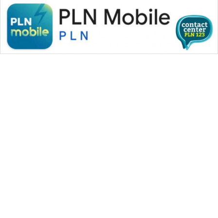
WAHANA MEDIA GROUP
|
|
|
WAHANA NEWS co
WAHANA TANI
WAHANA ADVOKAT
|
|
WAHANA INFRASTRUKTUR
WAHANA KONSUMEN
|
|
|
WAHANA LISTRIK
WAHANA TRAVEL
WAHANA TV
|
|
|
WAHANANEWS id
WAHANANEWS CO ID
WAHANANEWS NET