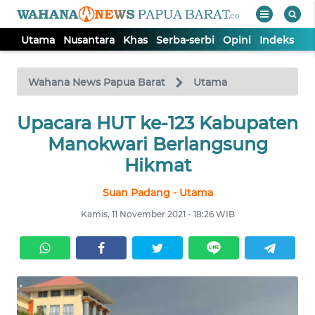
Utama
Nusantara
Khas
Serba-serbi
Opini
Indeks
WAHANA
Tutup
TV
Wahana News Papua Barat
Utama
Upacara HUT ke-123 Kabupaten
UTAMA
Manokwari Berlangsung
NUSANTARA
Hikmat
Suan Padang - Utama
KHAS
Kamis, 11 November 2021 - 18:26 WIB
SERBA-
SERBI
OPINI