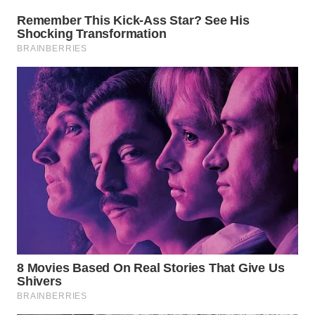
WN
PRIANGAN
TIMUR
WN
SEMARANG
WN
SOLO
WN
BOROBUDUR
WN
MADURA
WN
SURABAYA