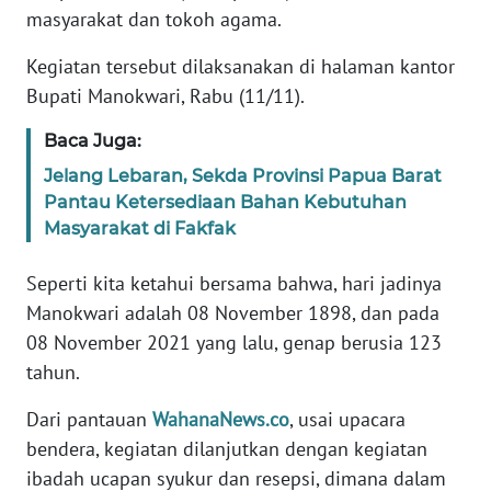
REDAKSI
masyarakat dan tokoh agama.
Kegiatan tersebut dilaksanakan di halaman kantor
KARIR
Bupati Manokwari, Rabu (11/11).
DISCLAIMER
Baca Juga:
Jelang Lebaran, Sekda Provinsi Papua Barat
Wahana
Pantau Ketersediaan Bahan Kebutuhan
News
Regional
Masyarakat di Fakfak
Seperti kita ketahui bersama bahwa, hari jadinya
WN
SUMUT
Manokwari adalah 08 November 1898, dan pada
08 November 2021 yang lalu, genap berusia 123
WN
tahun.
JAKARTA
Dari pantauan
WahanaNews.co
, usai upacara
WN
bendera, kegiatan dilanjutkan dengan kegiatan
JABAR
ibadah ucapan syukur dan resepsi, dimana dalam