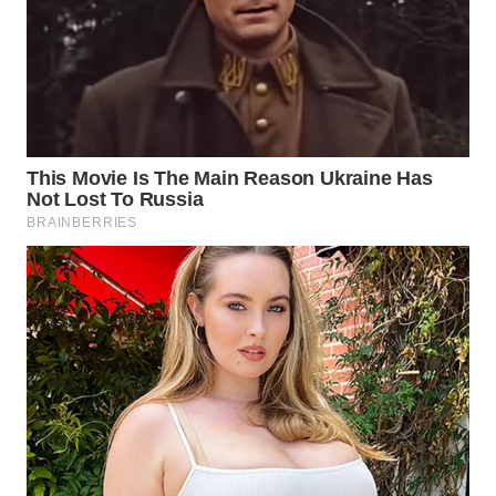
WAHANA
SPORT
WAHANA
UMKM
WAHANA
SELEB
WAHANA
PERSONA
WAHANA
OTOMOTIF
WAHANA
HEALTH