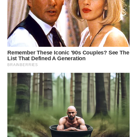
WN
TAPANULI
TENGAH
WN DELI
SERDANG
WN
TEBING
TINGGI
WN
PAKPAK
WN
KARAWANG
WN
BEKASI