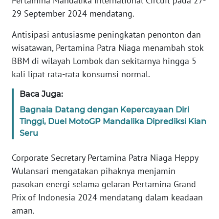
Pertamina Mandalika International Circuit pada 27-
REDAKSI
29 September 2024 mendatang.
KARIR
Antisipasi antusiasme peningkatan penonton dan
wisatawan, Pertamina Patra Niaga menambah stok
DISCLAIMER
BBM di wilayah Lombok dan sekitarnya hingga 5
kali lipat rata-rata konsumsi normal.
Wahana
News
Baca Juga:
Regional
Bagnaia Datang dengan Kepercayaan Diri
Tinggi, Duel MotoGP Mandalika Diprediksi Kian
WN
Seru
SUMUT
Corporate Secretary Pertamina Patra Niaga Heppy
WN
Wulansari mengatakan pihaknya menjamin
JAKARTA
pasokan energi selama gelaran Pertamina Grand
Prix of Indonesia 2024 mendatang dalam keadaan
WN
JABAR
aman.