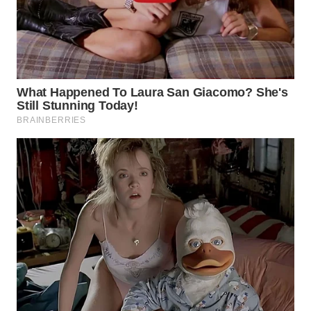
WN
PRIANGAN
TIMUR
WN
SEMARANG
WN
SOLO
WN
BOROBUDUR
WN
MADURA
WN
SURABAYA