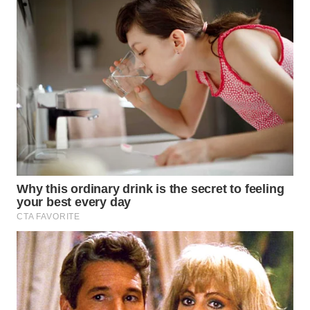
WN
TAPANULI
SELATAN
WN
TANJUNG
LESUNG
WN
KARO
WN
SIMALUNGUN
WN
LABUHANBATU