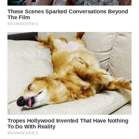
WN
NATUNA
WN
BINTAN
WN
MANDALIKA
WN
LIKUPANG
WN
LABUANBAJO
WN
BORNEO