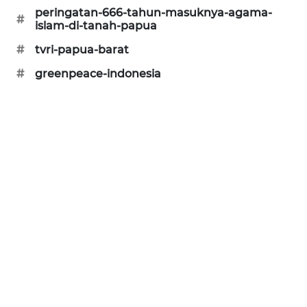
peringatan-666-tahun-masuknya-agama-
CILEUNGSI
#
islam-di-tanah-papua
NEWS
#
tvri-papua-barat
BERKAT
#
greenpeace-indonesia
NEWS
BERAMPU
NEWS
ANUGERAH
NEWS
AKHLAK
ID
PERAPKI
NEWS