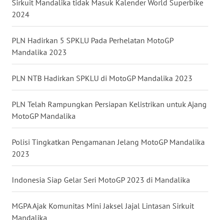
Sirkuit Mandalika tidak Masuk Kalender World Superbike
2024
WN
KALTARA
PLN Hadirkan 5 SPKLU Pada Perhelatan MotoGP
Mandalika 2023
WN
KALSEL
PLN NTB Hadirkan SPKLU di MotoGP Mandalika 2023
WN
KALTIM
PLN Telah Rampungkan Persiapan Kelistrikan untuk Ajang
MotoGP Mandalika
WN
SULSEL
Polisi Tingkatkan Pengamanan Jelang MotoGP Mandalika
2023
WN
GORONTALO
Indonesia Siap Gelar Seri MotoGP 2023 di Mandalika
WN
MGPA Ajak Komunitas Mini Jaksel Jajal Lintasan Sirkuit
SULUT
Mandalika