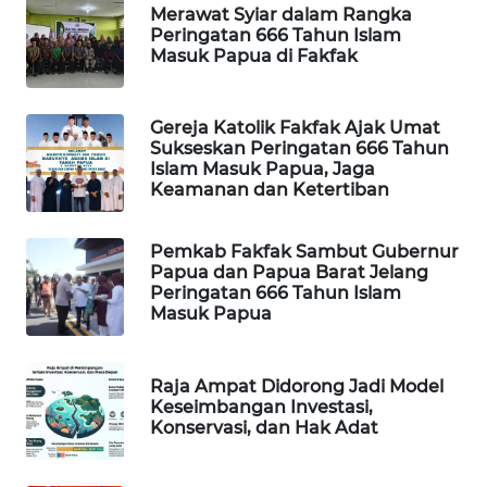
Merawat Syiar dalam Rangka
Peringatan 666 Tahun Islam
MAWAKA
Masuk Papua di Fakfak
ID
Gereja Katolik Fakfak Ajak Umat
MARTABAT
Sukseskan Peringatan 666 Tahun
NET
Islam Masuk Papua, Jaga
Keamanan dan Ketertiban
PLN
WATCH
Pemkab Fakfak Sambut Gubernur
Papua dan Papua Barat Jelang
Peringatan 666 Tahun Islam
MKLI
Masuk Papua
LPKKI
Raja Ampat Didorong Jadi Model
Keseimbangan Investasi,
LKKI
Konservasi, dan Hak Adat
KOPEKLIN