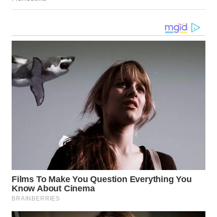
WN
MALUKU
WN
MALUT
WN
DAIRI
WN
DANAU
TOBA
WN
NIAS
WN
LANGKAT