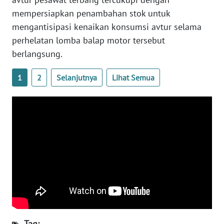
mempersiapkan penambahan stok untuk
WN
mengantisipasi kenaikan konsumsi avtur selama
BABEL
perhelatan lomba balap motor tersebut
berlangsung.
WN
SUMBAR
1
2
Selanjutnya
Lihat Semua
WN
SUMSEL
WN
BENGKULU
WN
LAMPUNG
WN
JATENG
Tag: