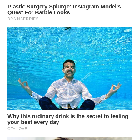
Wahana
Media
Group
WAHANA
NEWS
WAHANA
TANI
WAHANA
ADVOKAT
WAHANA
INFRASTRUKTUR
WAHANA
KONSUMEN