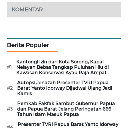
KOMENTAR
SIBARAGAS
NEWS
METRO
SIANTAR
Berita Populer
NEWS
METRO
Kantongi Izin dari Kota Sorong, Kapal
MEDAN
#1
Nelayan Bebas Tangkap Puluhan Hiu di
NEWS
Kawasan Konservasi Ayau Raja Ampat
Autopsi Jenazah Presenter TVRI Papua
METRO
#2
Barat Yanto Idorway Dijadwal Ulang Jadi
Kamis
JAKARTA
NEWS
Pemkab Fakfak Sambut Gubernur Papua
#3
dan Papua Barat Jelang Peringatan 666
Tahun Islam Masuk Papua
KRT
NEWS
Presenter TVRI Papua Barat Yanto Idorway
#4