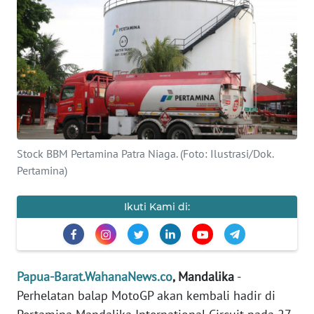
Informasi
INDEKS
BERITA
KONTAK
KAMI
INFO
Stock BBM Pertamina Patra Niaga. (Foto: Ilustrasi/Dok.
IKLAN
Pertamina)
TENTANG
Ikuti Kami di:
KAMI
PEDOMAN
MEDIA
Papua-Barat.WahanaNews.co
, Mandalika
-
SIBER
Perhelatan balap MotoGP akan kembali hadir di