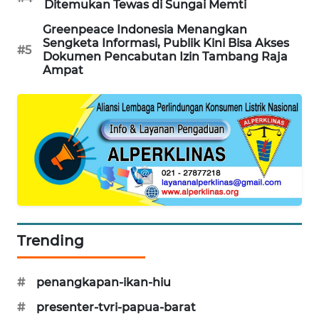
Ditemukan Tewas di Sungai Memti
KARING
Greenpeace Indonesia Menangkan
NEWS
Sengketa Informasi, Publik Kini Bisa Akses
#5
Dokumen Pencabutan Izin Tambang Raja
Ampat
JURNAL
MARITIM
HUMBANG
NEWS
GARONGGANG
NEWS
FISUELRI
Trending
ID
#
penangkapan-ikan-hiu
ENERGI
NEWS
#
presenter-tvri-papua-barat