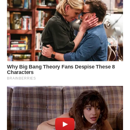
WN
INDRAMAYU
WN
KUNINGAN
WN
MAJALENGKA
WN
SUBANG
WN
SUKABUMI
WN
PURWAKARTA