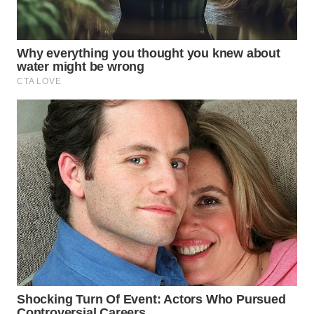
WN
BOGOR
WN
DEPOK
WN
TAPANULI
UTARA
WN
SAMOSIR
WN
PADANG
LAWAS