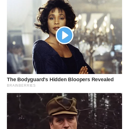
WAHANA
LISTRIK
WAHANA
TRAVEL
WAHANA
TV
WAHANANEWS
ID
WAHANANEWS
CO ID
WAHANANEWS
NET