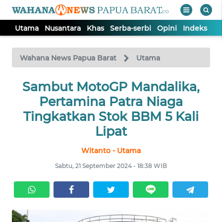
Utama
Nusantara
Khas
Serba-serbi
Opini
Indeks
WAHANA
Tutup
TV
Wahana News Papua Barat
Utama
UTAMA
Sambut MotoGP Mandalika,
Pertamina Patra Niaga
NUSANTARA
Tingkatkan Stok BBM 5 Kali
Lipat
KHAS
Witanto - Utama
Sabtu, 21 September 2024 - 18:38 WIB
SERBA-
SERBI
OPINI