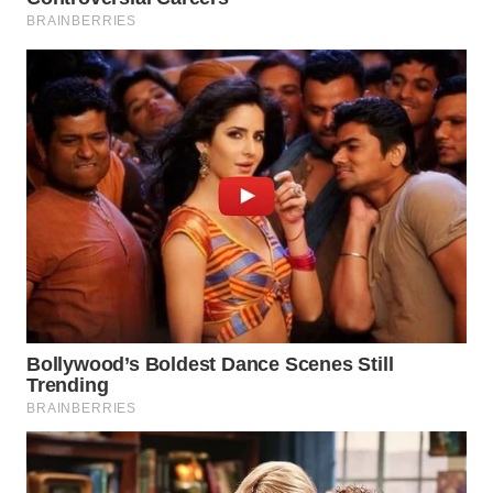
WN
SUMEDANG
WN
CIANJUR
WN
KEPULAUAN
SERIBU
WN
TANGERANG
WN
BINJAI
WN
CIREBON