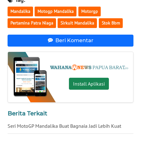
Mandalika
Motogp Mandalika
Motorgp
WN
NUSANTARA
Pertamina Patra Niaga
Sirkuit Mandalika
Stok Bbm
WN
Beri Komentar
JOGJA
WN
JATIM
WN
Install Aplikasi
BALI
WN
KALBAR
Berita Terkait
Seri MotoGP Mandalika Buat Bagnaia Jadi Lebih Kuat
WN
KALTENG