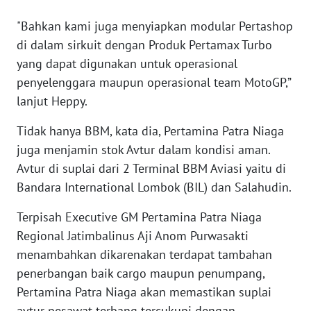
"Bahkan kami juga menyiapkan modular Pertashop
WN
di dalam sirkuit dengan Produk Pertamax Turbo
SERAMBI
yang dapat digunakan untuk operasional
penyelenggara maupun operasional team MotoGP,”
WN
lanjut Heppy.
JAMBI
Tidak hanya BBM, kata dia, Pertamina Patra Niaga
WN
juga menjamin stok Avtur dalam kondisi aman.
SULTRA
Avtur di suplai dari 2 Terminal BBM Aviasi yaitu di
Bandara International Lombok (BIL) dan Salahudin.
WN
NTB
Terpisah Executive GM Pertamina Patra Niaga
Regional Jatimbalinus Aji Anom Purwasakti
WN
menambahkan dikarenakan terdapat tambahan
SULTENG
penerbangan baik cargo maupun penumpang,
Pertamina Patra Niaga akan memastikan suplai
WN
SULBAR
avtur pesawat terbang tercukupi dengan