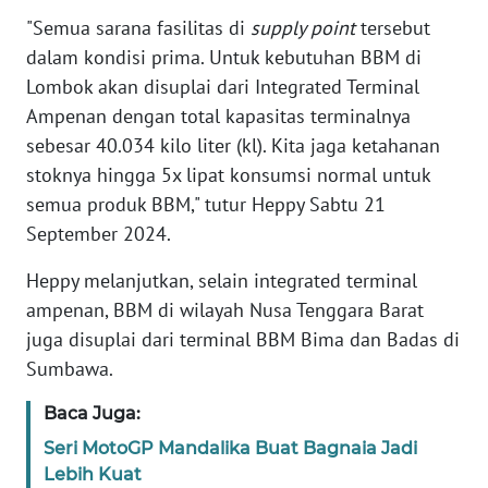
"Semua sarana fasilitas di
supply point
tersebut
WN
dalam kondisi prima. Untuk kebutuhan BBM di
BANTEN
Lombok akan disuplai dari Integrated Terminal
Ampenan dengan total kapasitas terminalnya
WN
NTT
sebesar 40.034 kilo liter (kl). Kita jaga ketahanan
stoknya hingga 5x lipat konsumsi normal untuk
WN
semua produk BBM," tutur Heppy Sabtu 21
KEPRI
September 2024.
WN
Heppy melanjutkan, selain integrated terminal
PAPUA
ampenan, BBM di wilayah Nusa Tenggara Barat
juga disuplai dari terminal BBM Bima dan Badas di
WN
Sumbawa.
PAPUA
BARAT
Baca Juga:
Seri MotoGP Mandalika Buat Bagnaia Jadi
WN
Lebih Kuat
RIAU