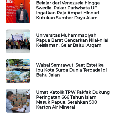
Belajar dari Venezuela hingga
Swedia, Pakar Pariwisata UF
PORTAL
Ingatkan Raja Ampat Hindari
KONSUMEN
Kutukan Sumber Daya Alam
FORWAMKI
Universitas Muhammadiyah
Papua Barat Gencarkan Nilai-nilai
ALPERKLINAS
Keislaman, Gelar Baitul Arqam
FORJASIDA
Waisai Semrawut, Saat Estetika
Ibu Kota Surga Dunia Tergadai di
TAMBANG
Bahu Jalan
NEWS
SITUNGIR
Umat Katolik TPW Fakfak Dukung
NEWS
Peringatan 666 Tahun Islam
Masuk Papua, Serahkan 500
Karton Air Mineral
SIDIKALANG
NEWS