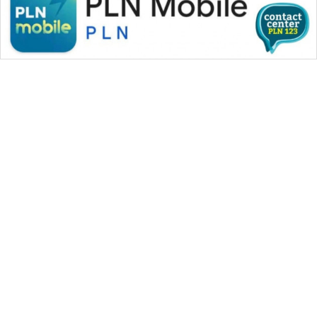
WAHANA MEDIA GROUP
|
|
|
WAHANA NEWS co
WAHANA TANI
WAHANA ADVOKAT
|
|
WAHANA INFRASTRUKTUR
WAHANA KONSUMEN
|
|
|
WAHANA LISTRIK
WAHANA TRAVEL
WAHANA TV
|
|
|
WAHANANEWS id
WAHANANEWS CO ID
WAHANANEWS NET
|
|
|
WAHANA SPORT ID
Wahana UMKM
Wahana Seleb