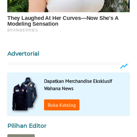
WAHANA
DESA
WISATA
LAPAK
WAHANA
Advertorial
Wahana
Network
Dapatkan Merchandise Eksklusif
KONSUMEN
Wahana News
LISTRIK
Buka Katalog
MASYARAKAT
KELISTRIKAN
Pilihan Editor
WALINKI
ID