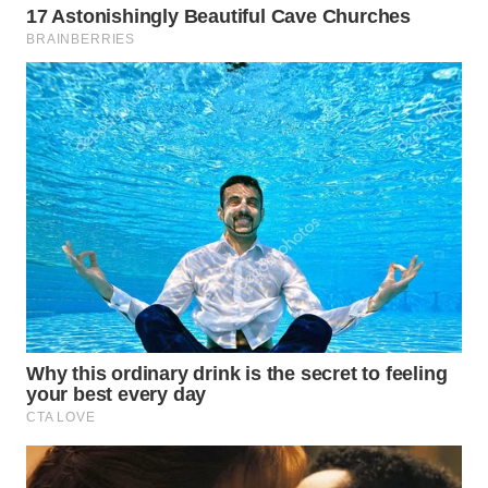
WN
NATUNA
WN
BINTAN
WN
MANDALIKA
WN
LIKUPANG
WN
LABUANBAJO
WN
BORNEO