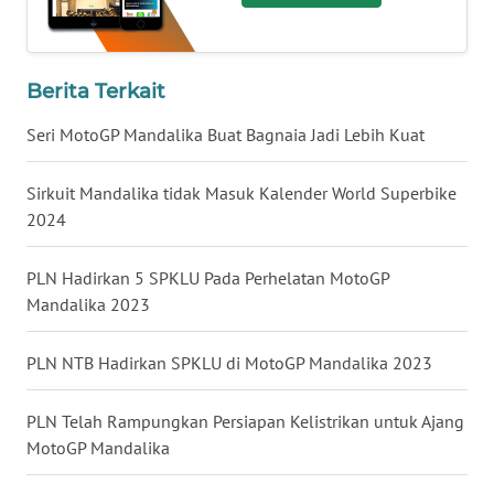
WN
TAPANULI
Berita Terkait
SELATAN
Seri MotoGP Mandalika Buat Bagnaia Jadi Lebih Kuat
WN
TANJUNG
Sirkuit Mandalika tidak Masuk Kalender World Superbike
LESUNG
2024
WN
PLN Hadirkan 5 SPKLU Pada Perhelatan MotoGP
KARO
Mandalika 2023
WN
PLN NTB Hadirkan SPKLU di MotoGP Mandalika 2023
SIMALUNGUN
PLN Telah Rampungkan Persiapan Kelistrikan untuk Ajang
WN
MotoGP Mandalika
LABUHANBATU