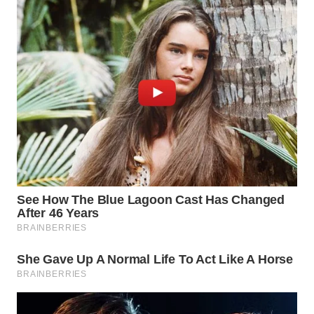
WAHANA
DESA
WISATA
LAPAK
WAHANA
Wahana
Network
KONSUMEN
LISTRIK
MASYARAKAT
KELISTRIKAN
WALINKI
ID