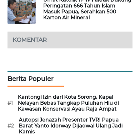
Peringatan 666 Tahun Islam
CILEUNGSI
Masuk Papua, Serahkan 500
NEWS
Karton Air Mineral
BERKAT
NEWS
KOMENTAR
BERAMPU
NEWS
ANUGERAH
Berita Populer
NEWS
Kantongi Izin dari Kota Sorong, Kapal
AKHLAK
#1
Nelayan Bebas Tangkap Puluhan Hiu di
ID
Kawasan Konservasi Ayau Raja Ampat
Autopsi Jenazah Presenter TVRI Papua
PERAPKI
#2
Barat Yanto Idorway Dijadwal Ulang Jadi
NEWS
Kamis