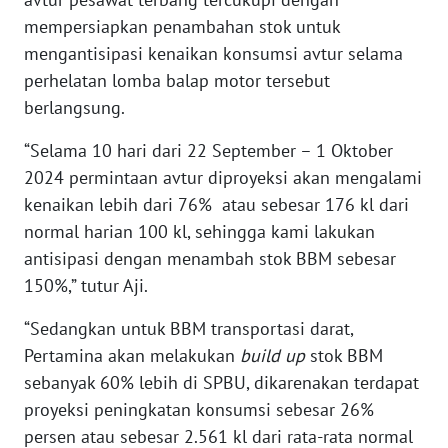
mempersiapkan penambahan stok untuk
WN
mengantisipasi kenaikan konsumsi avtur selama
BABEL
perhelatan lomba balap motor tersebut
berlangsung.
WN
SUMBAR
“Selama 10 hari dari 22 September – 1 Oktober
2024 permintaan avtur diproyeksi akan mengalami
WN
kenaikan lebih dari 76% atau sebesar 176 kl dari
SUMSEL
normal harian 100 kl, sehingga kami lakukan
antisipasi dengan menambah stok BBM sebesar
WN
150%,” tutur Aji.
BENGKULU
“Sedangkan untuk BBM transportasi darat,
WN
Pertamina akan melakukan
build up
stok BBM
LAMPUNG
sebanyak 60% lebih di SPBU, dikarenakan terdapat
proyeksi peningkatan konsumsi sebesar 26%
WN
persen atau sebesar 2.561 kl dari rata-rata normal
JATENG