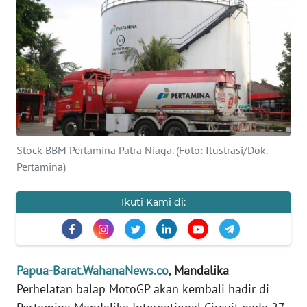
Informasi
INDEKS
BERITA
KONTAK
KAMI
INFO
Stock BBM Pertamina Patra Niaga. (Foto: Ilustrasi/Dok.
IKLAN
Pertamina)
TENTANG
Ikuti Kami di:
KAMI
PEDOMAN
MEDIA
Papua-Barat.WahanaNews.co
, Mandalika
-
SIBER
Perhelatan balap MotoGP akan kembali hadir di