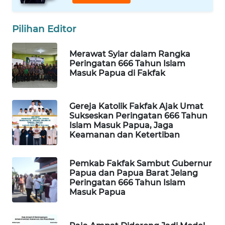
SIBARAGAS
Pilihan Editor
NEWS
Merawat Syiar dalam Rangka
METRO
Peringatan 666 Tahun Islam
SIANTAR
Masuk Papua di Fakfak
NEWS
Gereja Katolik Fakfak Ajak Umat
METRO
Sukseskan Peringatan 666 Tahun
MEDAN
Islam Masuk Papua, Jaga
NEWS
Keamanan dan Ketertiban
METRO
Pemkab Fakfak Sambut Gubernur
JAKARTA
Papua dan Papua Barat Jelang
NEWS
Peringatan 666 Tahun Islam
Masuk Papua
KRT
NEWS