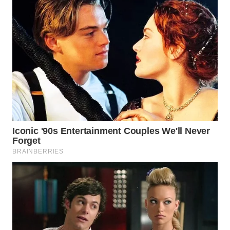
MAWAKA
ID
MARTABAT
NET
PLN
WATCH
MKLI
LPKKI
LKKI
KOPEKLIN