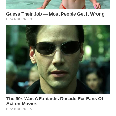
WAHANA
SPORT
WAHANA
UMKM
WAHANA
SELEB
WAHANA
PERSONA
WAHANA
OTOMOTIF
WAHANA
HEALTH