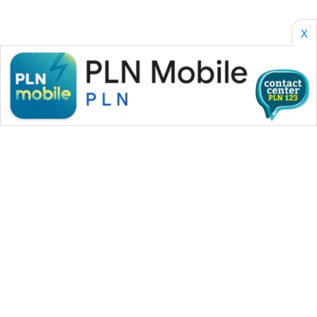
X
WAHANA MEDIA GROUP
|
|
|
WAHANA NEWS co
WAHANA TANI
WAHANA ADVOKAT