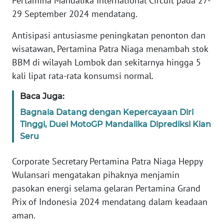
Pertamina Mandalika International Circuit pada 27-
REDAKSI
29 September 2024 mendatang.
KARIR
Antisipasi antusiasme peningkatan penonton dan
wisatawan, Pertamina Patra Niaga menambah stok
DISCLAIMER
BBM di wilayah Lombok dan sekitarnya hingga 5
kali lipat rata-rata konsumsi normal.
Wahana
News
Baca Juga:
Regional
Bagnaia Datang dengan Kepercayaan Diri
Tinggi, Duel MotoGP Mandalika Diprediksi Kian
WN
Seru
SUMUT
Corporate Secretary Pertamina Patra Niaga Heppy
WN
Wulansari mengatakan pihaknya menjamin
JAKARTA
pasokan energi selama gelaran Pertamina Grand
Prix of Indonesia 2024 mendatang dalam keadaan
WN
JABAR
aman.