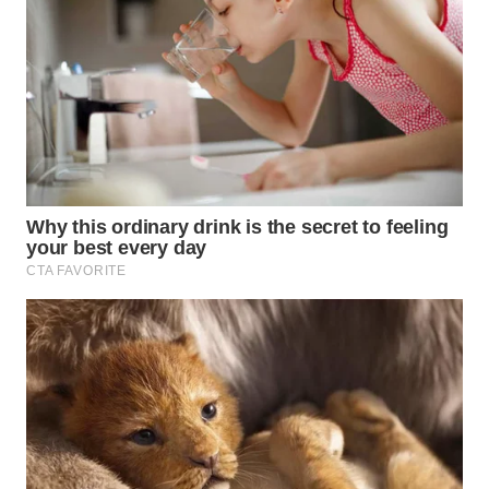
WN
INDRAMAYU
WN
KUNINGAN
WN
MAJALENGKA
WN
SUBANG
WN
SUKABUMI
WN
PURWAKARTA