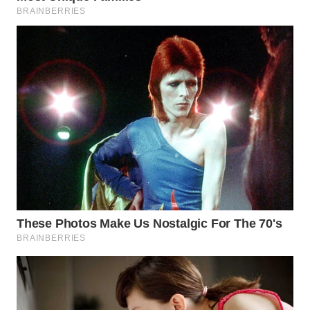
WN
SUMEDANG
WN
CIANJUR
WN
KEPULAUAN
SERIBU
WN
TANGERANG
WN
BINJAI
WN
CIREBON