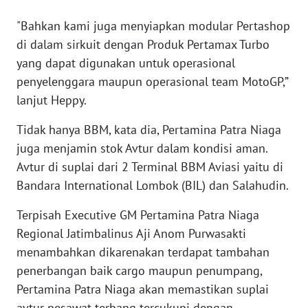
"Bahkan kami juga menyiapkan modular Pertashop
WN
di dalam sirkuit dengan Produk Pertamax Turbo
SERAMBI
yang dapat digunakan untuk operasional
penyelenggara maupun operasional team MotoGP,”
WN
lanjut Heppy.
JAMBI
Tidak hanya BBM, kata dia, Pertamina Patra Niaga
WN
juga menjamin stok Avtur dalam kondisi aman.
SULTRA
Avtur di suplai dari 2 Terminal BBM Aviasi yaitu di
Bandara International Lombok (BIL) dan Salahudin.
WN
NTB
Terpisah Executive GM Pertamina Patra Niaga
Regional Jatimbalinus Aji Anom Purwasakti
WN
menambahkan dikarenakan terdapat tambahan
SULTENG
penerbangan baik cargo maupun penumpang,
Pertamina Patra Niaga akan memastikan suplai
WN
SULBAR
avtur pesawat terbang tercukupi dengan