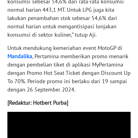
konsumsi sebesar 54,6% dari rata-rata konsumsi
normal harian 443,1 MT. Untuk LPG juga kita
WN
lakukan penambahan stok sebesar 54,6% dari
KALTARA
normal harian untuk mengantisipasi lonjakan
konsumsi di sektor kuliner,” tutup Aji.
WN
KALSEL
Untuk mendukung kemeriahan event MotoGP di
Mandalika
, Pertamina memberikan promo menarik
WN
KALTIM
dengan pembelian tiket di aplikasi MyPertamina
dengan Promo Hot Seat Ticket dengan Discount Up
WN
To 70%. Periode promo ini berlaku dari 19 sampai
SULSEL
dengan 26 September 2024.
[Redaktur: Hotbert Purba]
WN
GORONTALO
WN
SULUT