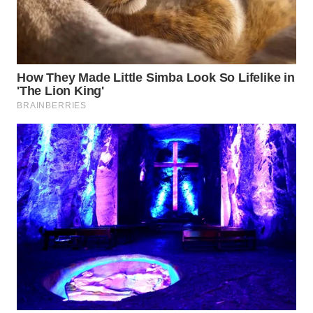
WN
PRIANGAN
TIMUR
WN
SEMARANG
WN
SOLO
WN
BOROBUDUR
WN
MADURA
WN
SURABAYA