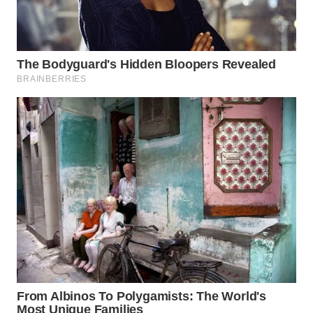
WN
BOGOR
WN
DEPOK
WN
TAPANULI
UTARA
WN
SAMOSIR
WN
PADANG
LAWAS