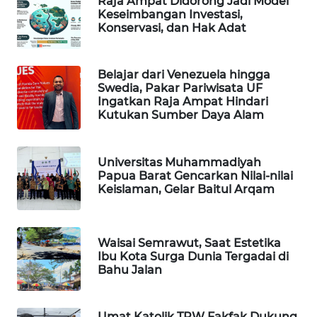
Raja Ampat Didorong Jadi Model
Keseimbangan Investasi,
KARING
Konservasi, dan Hak Adat
NEWS
JURNAL
Belajar dari Venezuela hingga
MARITIM
Swedia, Pakar Pariwisata UF
Ingatkan Raja Ampat Hindari
Kutukan Sumber Daya Alam
HUMBANG
NEWS
Universitas Muhammadiyah
Papua Barat Gencarkan Nilai-nilai
GARONGGANG
Keislaman, Gelar Baitul Arqam
NEWS
FISUELRI
Waisai Semrawut, Saat Estetika
ID
Ibu Kota Surga Dunia Tergadai di
Bahu Jalan
ENERGI
NEWS
Umat Katolik TPW Fakfak Dukung