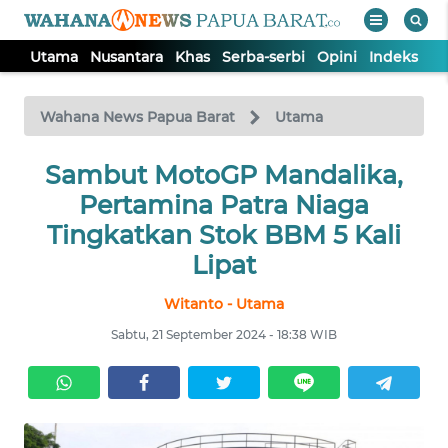
Utama
Nusantara
Khas
Serba-serbi
Opini
Indeks
WAHANA
Tutup
TV
Wahana News Papua Barat
Utama
UTAMA
Sambut MotoGP Mandalika,
Pertamina Patra Niaga
NUSANTARA
Tingkatkan Stok BBM 5 Kali
Lipat
KHAS
Witanto - Utama
Sabtu, 21 September 2024 - 18:38 WIB
SERBA-
SERBI
OPINI