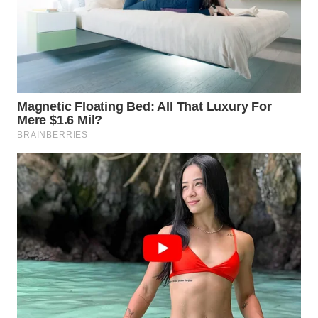
WAHANA
LISTRIK
WAHANA
TRAVEL
WAHANA
TV
WAHANANEWS
ID
WAHANANEWS
CO ID
WAHANANEWS
NET