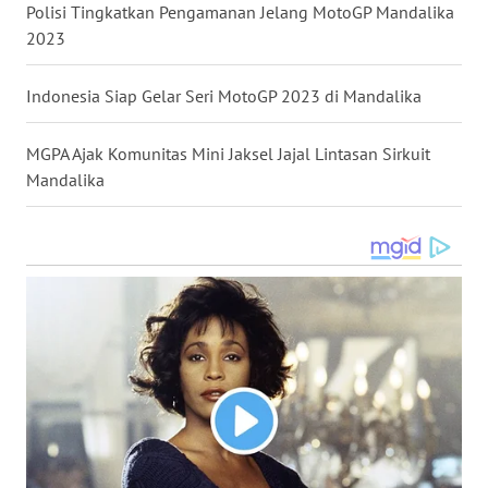
Polisi Tingkatkan Pengamanan Jelang MotoGP Mandalika
WN
2023
TAPANULI
TENGAH
Indonesia Siap Gelar Seri MotoGP 2023 di Mandalika
WN DELI
SERDANG
MGPA Ajak Komunitas Mini Jaksel Jajal Lintasan Sirkuit
Mandalika
WN
TEBING
TINGGI
WN
PAKPAK
WN
KARAWANG
WN
BEKASI