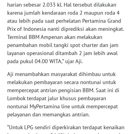
harian sebesar 2.033 kl. Hal tersebut dilakukan
karena jumlah kendaraan roda 2 maupun roda 4
WN
NUSANTARA
atau lebih pada saat perhelatan Pertamina Grand
Prix of Indonesia nanti diprediksi akan meningkat.
WN
Terminal BBM Ampenan akan melakukan
JOGJA
penambahan mobil tangki spot charter dan jam
layanan operasional ditambah 2 jam lebih awal
WN
pada pukul 04.00 WITA,” ujar Aji.
JATIM
Aji menambahkan masyarakat dihimbau untuk
WN
melakukan pembayaran secara nontunai untuk
BALI
mempercepat antrian pengisian BBM. Saat ini di
Lombok terdapat jalur khusus pembayaran
WN
nontunai MyPertamina line untuk mempercepat
KALBAR
pelayanan dan memangkas antrian.
WN
“Untuk LPG sendiri diperkirakan terdapat kenaikan
KALTENG