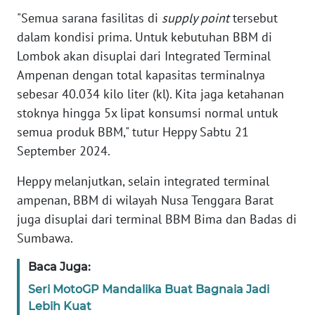
"Semua sarana fasilitas di
supply point
tersebut
WN
dalam kondisi prima. Untuk kebutuhan BBM di
BANTEN
Lombok akan disuplai dari Integrated Terminal
Ampenan dengan total kapasitas terminalnya
WN
NTT
sebesar 40.034 kilo liter (kl). Kita jaga ketahanan
stoknya hingga 5x lipat konsumsi normal untuk
WN
semua produk BBM," tutur Heppy Sabtu 21
KEPRI
September 2024.
WN
Heppy melanjutkan, selain integrated terminal
PAPUA
ampenan, BBM di wilayah Nusa Tenggara Barat
juga disuplai dari terminal BBM Bima dan Badas di
WN
Sumbawa.
PAPUA
BARAT
Baca Juga:
Seri MotoGP Mandalika Buat Bagnaia Jadi
WN
Lebih Kuat
RIAU