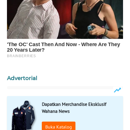
PORTAL
KONSUMEN
FORWAMKI
ALPERKLINAS
FORJASIDA
Advertorial
TAMBANG
NEWS
SITUNGIR
Dapatkan Merchandise Eksklusif
NEWS
Wahana News
SIDIKALANG
Buka Katalog
NEWS