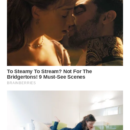
Wahana
Media
Group
WAHANA
NEWS
WAHANA
TANI
WAHANA
ADVOKAT
WAHANA
INFRASTRUKTUR
WAHANA
KONSUMEN