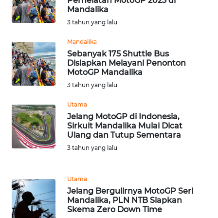
Perhelatan MotoGP 2023 di
Mandalika
WN
3 tahun yang lalu
NUSANTARA
Mandalika
Sebanyak 175 Shuttle Bus
WN
Disiapkan Melayani Penonton
JOGJA
MotoGP Mandalika
3 tahun yang lalu
WN
JATIM
Utama
Jelang MotoGP di Indonesia,
Sirkuit Mandalika Mulai Dicat
WN
Ulang dan Tutup Sementara
BALI
3 tahun yang lalu
WN
KALBAR
Utama
Jelang Bergulirnya MotoGP Seri
Mandalika, PLN NTB Siapkan
WN
Skema Zero Down Time
KALTENG