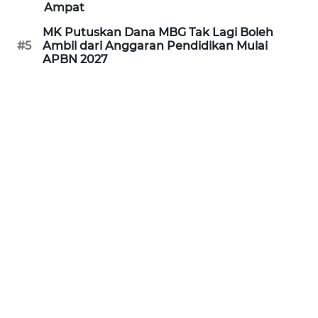
Ampat
WN
MK Putuskan Dana MBG Tak Lagi Boleh
PRIANGAN
#5
Ambil dari Anggaran Pendidikan Mulai
TIMUR
APBN 2027
WN
SEMARANG
WN
SOLO
WN
BOROBUDUR
WN
MADURA
WN
SURABAYA