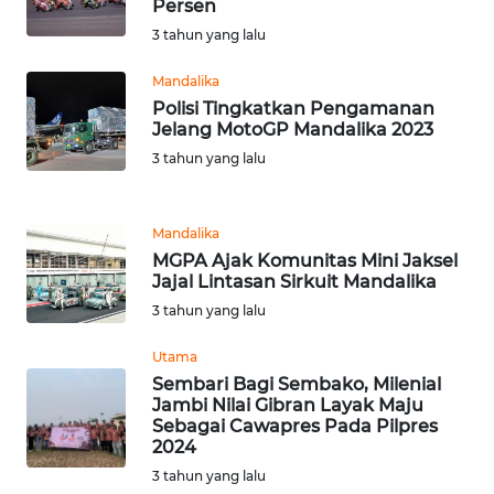
Persen
3 tahun yang lalu
WN
SERAMBI
Mandalika
Polisi Tingkatkan Pengamanan
Jelang MotoGP Mandalika 2023
WN
JAMBI
3 tahun yang lalu
WN
Mandalika
SULTRA
MGPA Ajak Komunitas Mini Jaksel
Jajal Lintasan Sirkuit Mandalika
WN
3 tahun yang lalu
NTB
Utama
WN
Sembari Bagi Sembako, Milenial
SULTENG
Jambi Nilai Gibran Layak Maju
Sebagai Cawapres Pada Pilpres
2024
WN
3 tahun yang lalu
SULBAR