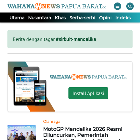
Utama
Nusantara
Khas
Serba-serbi
Opini
Indeks
WAHANA
Tutup
TV
Berita dengan tagar
#sirkuit-mandalika
UTAMA
NUSANTARA
KHAS
Install Aplikasi
SERBA-
SERBI
Olahraga
MotoGP Mandalika 2026 Resmi
OPINI
Diluncurkan, Pemerintah