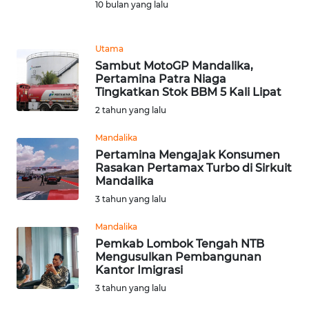
10 bulan yang lalu
REDAKSI
KARIR
Utama
Sambut MotoGP Mandalika,
Pertamina Patra Niaga
DISCLAIMER
Tingkatkan Stok BBM 5 Kali Lipat
2 tahun yang lalu
Wahana
News
Mandalika
Regional
Pertamina Mengajak Konsumen
Rasakan Pertamax Turbo di Sirkuit
WN
Mandalika
SUMUT
3 tahun yang lalu
Mandalika
WN
Pemkab Lombok Tengah NTB
JAKARTA
Mengusulkan Pembangunan
Kantor Imigrasi
WN
3 tahun yang lalu
JABAR