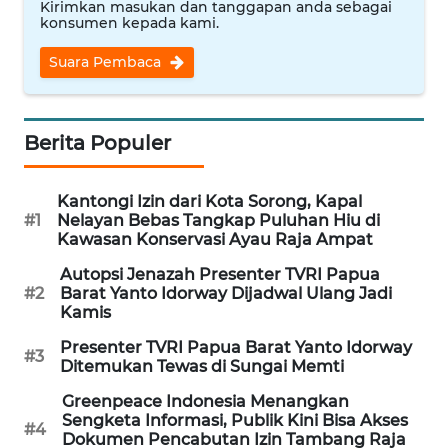
Kirimkan masukan dan tanggapan anda sebagai
konsumen kepada kami.
WN
INDRAMAYU
Suara Pembaca
WN
KUNINGAN
Berita Populer
WN
Kantongi Izin dari Kota Sorong, Kapal
MAJALENGKA
#1
Nelayan Bebas Tangkap Puluhan Hiu di
Kawasan Konservasi Ayau Raja Ampat
WN
Autopsi Jenazah Presenter TVRI Papua
SUBANG
#2
Barat Yanto Idorway Dijadwal Ulang Jadi
Kamis
WN
Presenter TVRI Papua Barat Yanto Idorway
SUKABUMI
#3
Ditemukan Tewas di Sungai Memti
Greenpeace Indonesia Menangkan
WN
Sengketa Informasi, Publik Kini Bisa Akses
PURWAKARTA
#4
Dokumen Pencabutan Izin Tambang Raja