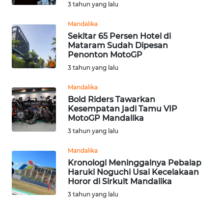
3 tahun yang lalu
WN
Mandalika
KALTARA
Sekitar 65 Persen Hotel di
Mataram Sudah Dipesan
Penonton MotoGP
WN
KALSEL
3 tahun yang lalu
Mandalika
WN
Bold Riders Tawarkan
KALTIM
Kesempatan jadi Tamu VIP
MotoGP Mandalika
WN
3 tahun yang lalu
SULSEL
Mandalika
Kronologi Meninggalnya Pebalap
WN
Haruki Noguchi Usai Kecelakaan
GORONTALO
Horor di Sirkuit Mandalika
3 tahun yang lalu
WN
SULUT