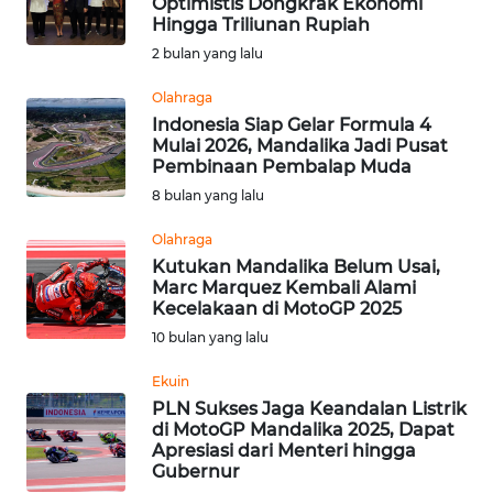
Optimistis Dongkrak Ekonomi
Hingga Triliunan Rupiah
Informasi
2 bulan yang lalu
INDEKS
BERITA
Olahraga
Indonesia Siap Gelar Formula 4
Mulai 2026, Mandalika Jadi Pusat
KONTAK
Pembinaan Pembalap Muda
KAMI
8 bulan yang lalu
INFO
Olahraga
IKLAN
Kutukan Mandalika Belum Usai,
Marc Marquez Kembali Alami
Kecelakaan di MotoGP 2025
TENTANG
10 bulan yang lalu
KAMI
Ekuin
PEDOMAN
PLN Sukses Jaga Keandalan Listrik
MEDIA
di MotoGP Mandalika 2025, Dapat
SIBER
Apresiasi dari Menteri hingga
Gubernur