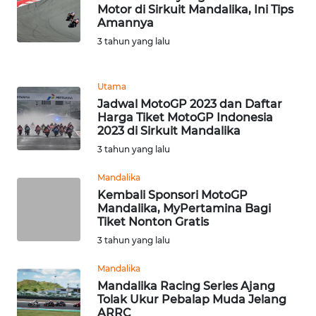
Motor di Sirkuit Mandalika, Ini Tips
Amannya
WN
3 tahun yang lalu
TAPANULI
SELATAN
Utama
WN
Jadwal MotoGP 2023 dan Daftar
Harga Tiket MotoGP Indonesia
TANJUNG
2023 di Sirkuit Mandalika
LESUNG
3 tahun yang lalu
WN
Mandalika
KARO
Kembali Sponsori MotoGP
Mandalika, MyPertamina Bagi
Tiket Nonton Gratis
WN
SIMALUNGUN
3 tahun yang lalu
Mandalika
WN
Mandalika Racing Series Ajang
LABUHANBATU
Tolak Ukur Pebalap Muda Jelang
ARRC