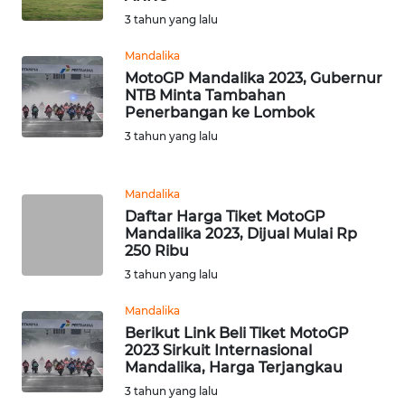
WN
3 tahun yang lalu
TAPANULI
TENGAH
Mandalika
MotoGP Mandalika 2023, Gubernur
NTB Minta Tambahan
WN DELI
Penerbangan ke Lombok
SERDANG
3 tahun yang lalu
WN
TEBING
Mandalika
TINGGI
Daftar Harga Tiket MotoGP
Mandalika 2023, Dijual Mulai Rp
250 Ribu
WN
PAKPAK
3 tahun yang lalu
Mandalika
WN
Berikut Link Beli Tiket MotoGP
KARAWANG
2023 Sirkuit Internasional
Mandalika, Harga Terjangkau
WN
3 tahun yang lalu
BEKASI