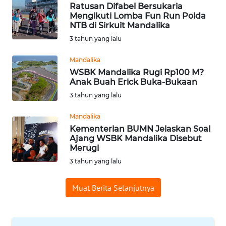
Ratusan Difabel Bersukaria
WN
Mengikuti Lomba Fun Run Polda
SUMEDANG
NTB di Sirkuit Mandalika
3 tahun yang lalu
WN
CIANJUR
Mandalika
WSBK Mandalika Rugi Rp100 M?
Anak Buah Erick Buka-Bukaan
WN
KEPULAUAN
3 tahun yang lalu
SERIBU
Mandalika
Kementerian BUMN Jelaskan Soal
WN
Ajang WSBK Mandalika Disebut
TANGERANG
Merugi
3 tahun yang lalu
WN
BINJAI
Muat Berita Selanjutnya
WN
CIREBON