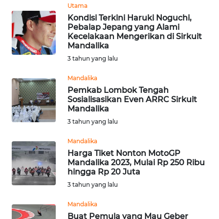
Utama
WN
Kondisi Terkini Haruki Noguchi,
MALUKU
Pebalap Jepang yang Alami
Kecelakaan Mengerikan di Sirkuit
Mandalika
WN
3 tahun yang lalu
MALUT
Mandalika
WN
Pemkab Lombok Tengah
DAIRI
Sosialisasikan Even ARRC Sirkuit
Mandalika
3 tahun yang lalu
WN
DANAU
Mandalika
TOBA
Harga Tiket Nonton MotoGP
Mandalika 2023, Mulai Rp 250 Ribu
WN
hingga Rp 20 Juta
NIAS
3 tahun yang lalu
Mandalika
WN
Buat Pemula yang Mau Geber
LANGKAT