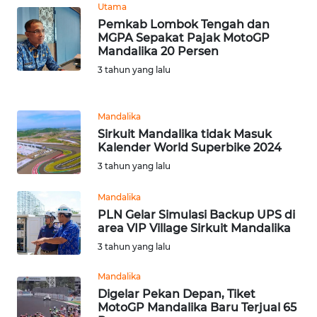
Utama
WN
Pemkab Lombok Tengah dan
MGPA Sepakat Pajak MotoGP
BANTEN
Mandalika 20 Persen
3 tahun yang lalu
WN
NTT
Mandalika
WN
Sirkuit Mandalika tidak Masuk
KEPRI
Kalender World Superbike 2024
3 tahun yang lalu
WN
PAPUA
Mandalika
PLN Gelar Simulasi Backup UPS di
area VIP Village Sirkuit Mandalika
WN
PAPUA
3 tahun yang lalu
BARAT
Mandalika
Digelar Pekan Depan, Tiket
WN
MotoGP Mandalika Baru Terjual 65
RIAU