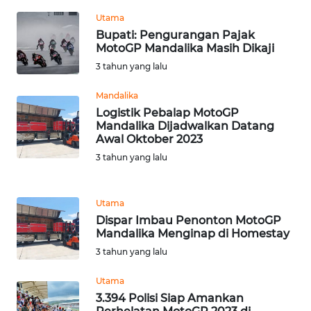
Utama
WN
Bupati: Pengurangan Pajak
BABEL
MotoGP Mandalika Masih Dikaji
3 tahun yang lalu
WN
Mandalika
SUMBAR
Logistik Pebalap MotoGP
Mandalika Dijadwalkan Datang
WN
Awal Oktober 2023
SUMSEL
3 tahun yang lalu
WN
BENGKULU
Utama
Dispar Imbau Penonton MotoGP
Mandalika Menginap di Homestay
WN
LAMPUNG
3 tahun yang lalu
Utama
WN
3.394 Polisi Siap Amankan
JATENG