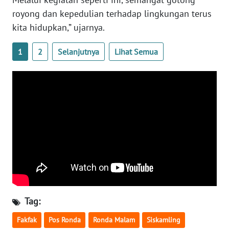
royong dan kepedulian terhadap lingkungan terus
WN
kita hidupkan,” ujarnya.
NUSANTARA
1
2
Selanjutnya
Lihat Semua
WN
JOGJA
WN
JATIM
WN
BALI
WN
KALBAR
Tag:
WN
Fakfak
Pos Ronda
Ronda Malam
Siskamling
KALTENG