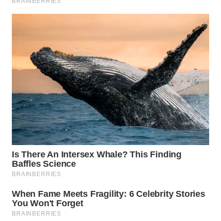
Wahana
Media
Group
WAHANA
NEWS
WAHANA
TANI
WAHANA
ADVOKAT
WAHANA
INFRASTRUKTUR
WAHANA
KONSUMEN