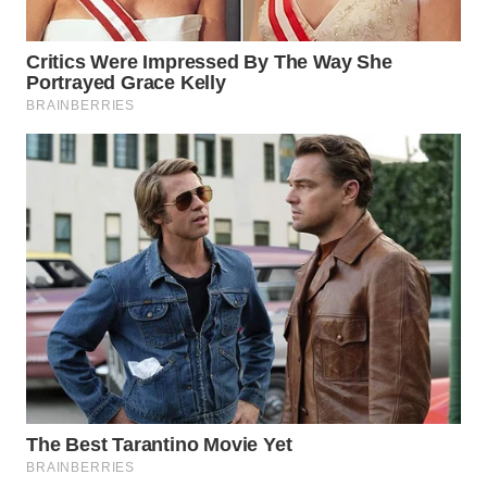
WN
SUMEDANG
WN
CIANJUR
WN
KEPULAUAN
SERIBU
WN
TANGERANG
WN
BINJAI
WN
CIREBON