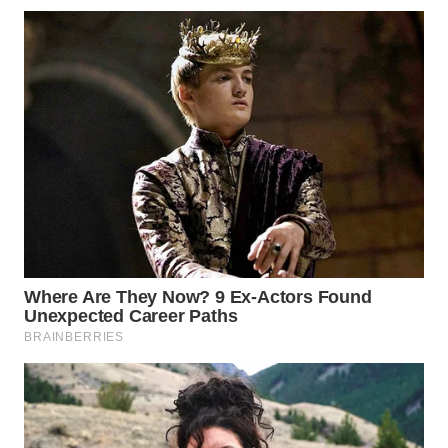
WAHANA
LISTRIK
WAHANA
TRAVEL
WAHANA
TV
WAHANANEWS
ID
WAHANANEWS
CO ID
WAHANANEWS
NET