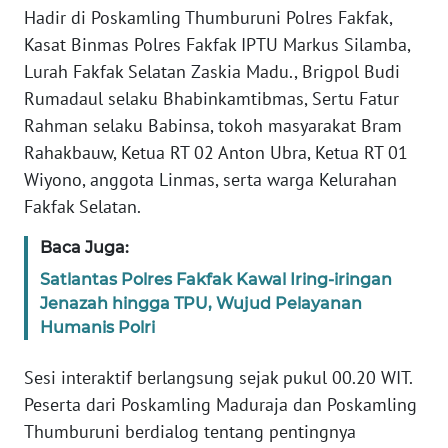
Hadir di Poskamling Thumburuni Polres Fakfak,
Kasat Binmas Polres Fakfak IPTU Markus Silamba,
WN
Lurah Fakfak Selatan Zaskia Madu., Brigpol Budi
SERAMBI
Rumadaul selaku Bhabinkamtibmas, Sertu Fatur
WN
Rahman selaku Babinsa, tokoh masyarakat Bram
JAMBI
Rahakbauw, Ketua RT 02 Anton Ubra, Ketua RT 01
Wiyono, anggota Linmas, serta warga Kelurahan
WN
Fakfak Selatan.
SULTRA
Baca Juga:
WN
Satlantas Polres Fakfak Kawal Iring-iringan
NTB
Jenazah hingga TPU, Wujud Pelayanan
Humanis Polri
WN
SULTENG
Sesi interaktif berlangsung sejak pukul 00.20 WIT.
Peserta dari Poskamling Maduraja dan Poskamling
WN
Thumburuni berdialog tentang pentingnya
SULBAR