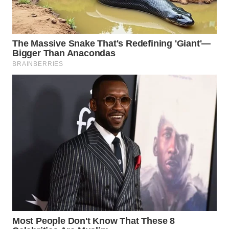
WAHANA
DESA
WISATA
LAPAK
WAHANA
Wahana
Network
KONSUMEN
LISTRIK
MASYARAKAT
KELISTRIKAN
WALINKI
ID