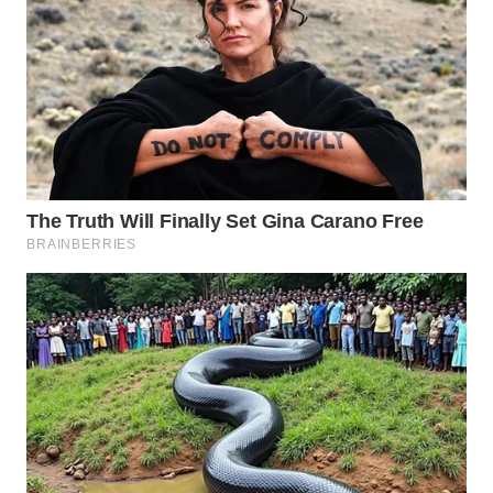
WAHANA
SPORT
WAHANA
UMKM
WAHANA
SELEB
WAHANA
PERSONA
WAHANA
OTOMOTIF
WAHANA
HEALTH