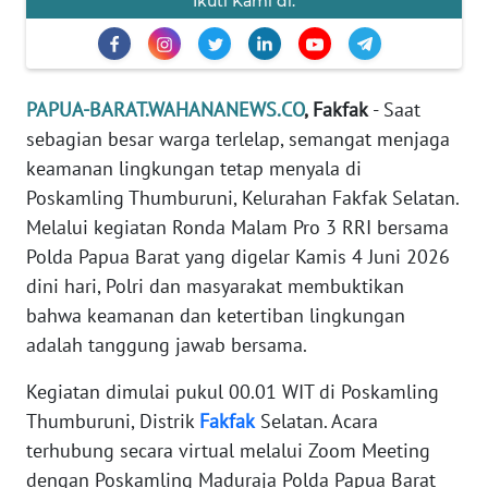
Ikuti Kami di:
REDAKSI
KARIR
PAPUA-BARAT.WAHANANEWS.CO
, Fakfak
- Saat
DISCLAIMER
sebagian besar warga terlelap, semangat menjaga
keamanan lingkungan tetap menyala di
Wahana
Poskamling Thumburuni, Kelurahan Fakfak Selatan.
News
Regional
Melalui kegiatan Ronda Malam Pro 3 RRI bersama
Polda Papua Barat yang digelar Kamis 4 Juni 2026
WN
dini hari, Polri dan masyarakat membuktikan
SUMUT
bahwa keamanan dan ketertiban lingkungan
adalah tanggung jawab bersama.
WN
JAKARTA
Kegiatan dimulai pukul 00.01 WIT di Poskamling
Thumburuni, Distrik
Fakfak
Selatan. Acara
WN
terhubung secara virtual melalui Zoom Meeting
JABAR
dengan Poskamling Maduraja Polda Papua Barat