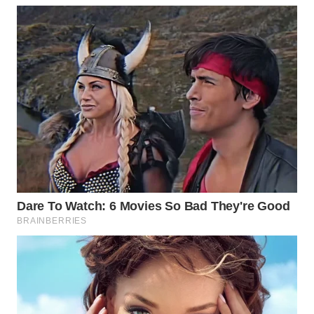
WN
INDRAMAYU
WN
KUNINGAN
WN
MAJALENGKA
WN
SUBANG
WN
SUKABUMI
WN
PURWAKARTA