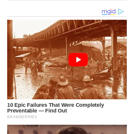
WN
TAPANULI
SELATAN
WN
TANJUNG
LESUNG
WN
KARO
WN
SIMALUNGUN
WN
LABUHANBATU