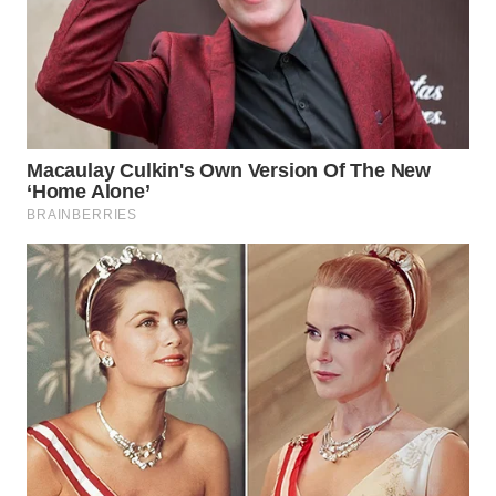
WN
BOGOR
WN
DEPOK
WN
TAPANULI
UTARA
WN
SAMOSIR
WN
PADANG
LAWAS