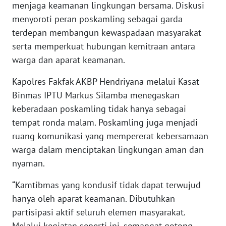
menjaga keamanan lingkungan bersama. Diskusi
menyoroti peran poskamling sebagai garda
WN
terdepan membangun kewaspadaan masyarakat
BABEL
serta memperkuat hubungan kemitraan antara
warga dan aparat keamanan.
WN
SUMBAR
Kapolres Fakfak AKBP Hendriyana melalui Kasat
Binmas IPTU Markus Silamba menegaskan
WN
keberadaan poskamling tidak hanya sebagai
SUMSEL
tempat ronda malam. Poskamling juga menjadi
WN
ruang komunikasi yang mempererat kebersamaan
BENGKULU
warga dalam menciptakan lingkungan aman dan
nyaman.
WN
LAMPUNG
“Kamtibmas yang kondusif tidak dapat terwujud
hanya oleh aparat keamanan. Dibutuhkan
WN
partisipasi aktif seluruh elemen masyarakat.
JATENG
Melalui kegiatan seperti ini, semangat gotong