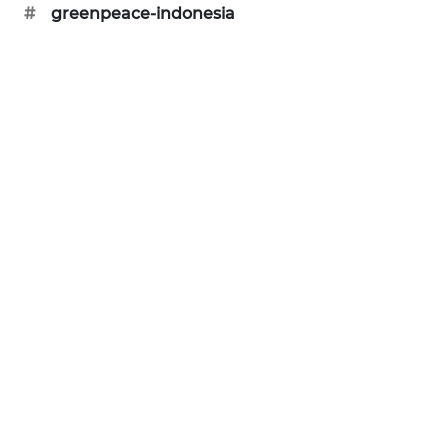
#
greenpeace-indonesia
SONYA
ASA
NEWS