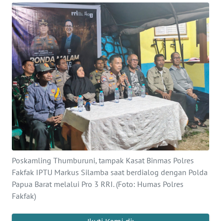
Informasi
INDEKS
BERITA
KONTAK
KAMI
INFO
IKLAN
TENTANG
KAMI
Poskamling Thumburuni, tampak Kasat Binmas Polres
Fakfak IPTU Markus Silamba saat berdialog dengan Polda
PEDOMAN
Papua Barat melalui Pro 3 RRI. (Foto: Humas Polres
MEDIA
Fakfak)
SIBER