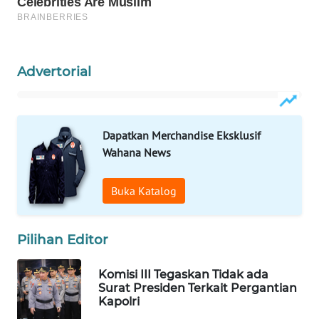
MAWAKA
ID
Advertorial
MARTABAT
NET
Dapatkan Merchandise Eksklusif
PLN
Wahana News
WATCH
Buka Katalog
MKLI
LPKKI
Pilihan Editor
LKKI
Komisi III Tegaskan Tidak ada
Surat Presiden Terkait Pergantian
Kapolri
KOPEKLIN