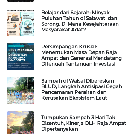
PORTAL
Belajar dari Sejarah: Minyak
KONSUMEN
Puluhan Tahun di Salawati dan
Sorong, Di Mana Kesejahteraan
Masyarakat Adat?
FORWAMKI
Persimpangan Krusial:
ALPERKLINAS
Menentukan Masa Depan Raja
Ampat dan Generasi Mendatang
Ditengah Tantangan Investasi
FORJASIDA
TAMBANG
Sampah di Waisai Dibereskan
BLUD, Langkah Antisipasi Cegah
NEWS
Pencemaran Perairan dan
Kerusakan Ekosistem Laut
SITUNGIR
NEWS
Tumpukan Sampah 3 Hari Tak
Disentuh, Kinerja DLH Raja Ampat
SIDIKALANG
Dipertanyakan
NEWS