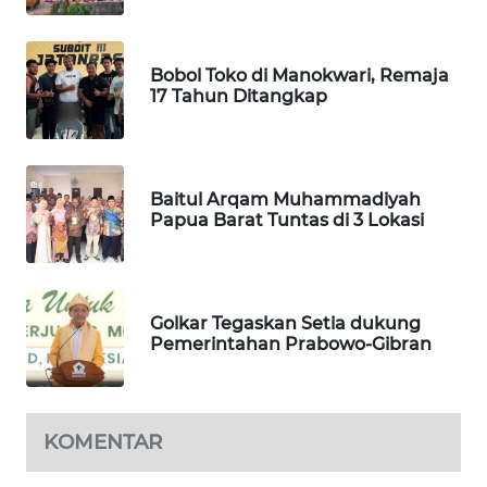
SIBARAGAS
NEWS
Bobol Toko di Manokwari, Remaja
17 Tahun Ditangkap
METRO
SIANTAR
NEWS
Baitul Arqam Muhammadiyah
Papua Barat Tuntas di 3 Lokasi
METRO
MEDAN
NEWS
Golkar Tegaskan Setia dukung
METRO
Pemerintahan Prabowo-Gibran
JAKARTA
NEWS
KRT
KOMENTAR
NEWS