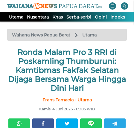
Utama
Nusantara
Khas
Serba-serbi
Opini
Indeks
WAHANA
Tutup
TV
Wahana News Papua Barat
Utama
UTAMA
Ronda Malam Pro 3 RRI di
Poskamling Thumburuni:
NUSANTARA
Kamtibmas Fakfak Selatan
Dijaga Bersama Warga Hingga
KHAS
Dini Hari
Frans Tamaela - Utama
SERBA-
SERBI
Kamis, 4 Juni 2026 - 09:05 WIB
OPINI