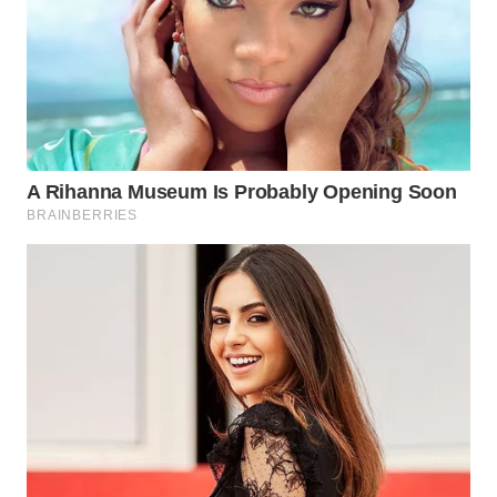
WN
PRIANGAN
TIMUR
WN
SEMARANG
WN
SOLO
WN
BOROBUDUR
WN
MADURA
WN
SURABAYA