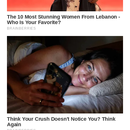
WN
NATUNA
WN
BINTAN
WN
MANDALIKA
WN
LIKUPANG
WN
LABUANBAJO
WN
BORNEO