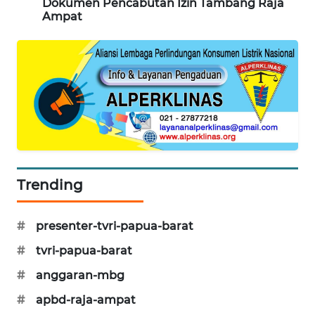
Dokumen Pencabutan Izin Tambang Raja
Ampat
CILEUNGSI
NEWS
BERKAT
NEWS
BERAMPU
NEWS
ANUGERAH
Trending
NEWS
AKHLAK
#
presenter-tvri-papua-barat
ID
#
tvri-papua-barat
#
anggaran-mbg
PERAPKI
NEWS
#
apbd-raja-ampat