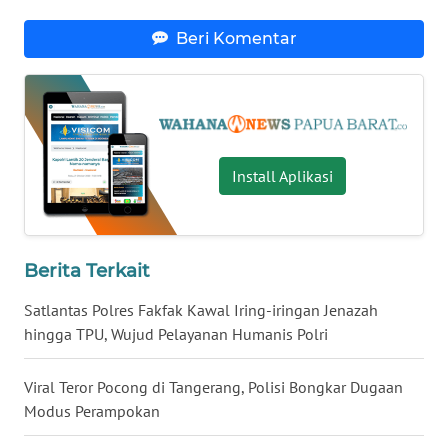
WN
Beri Komentar
KALTARA
WN
KALSEL
Install Aplikasi
WN
KALTIM
WN
Berita Terkait
SULSEL
Satlantas Polres Fakfak Kawal Iring-iringan Jenazah
hingga TPU, Wujud Pelayanan Humanis Polri
WN
GORONTALO
Viral Teror Pocong di Tangerang, Polisi Bongkar Dugaan
WN
Modus Perampokan
SULUT