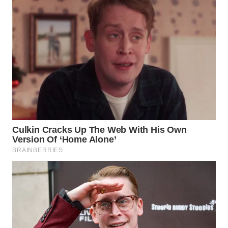
WN
TAPANULI
TENGAH
WN DELI
SERDANG
WN
TEBING
TINGGI
WN
PAKPAK
WN
KARAWANG
WN
BEKASI