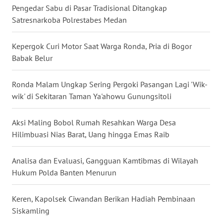
Pengedar Sabu di Pasar Tradisional Ditangkap
WN
Satresnarkoba Polrestabes Medan
MALUKU
Kepergok Curi Motor Saat Warga Ronda, Pria di Bogor
WN
Babak Belur
MALUT
Ronda Malam Ungkap Sering Pergoki Pasangan Lagi 'Wik-
WN
wik' di Sekitaran Taman Ya'ahowu Gunungsitoli
DAIRI
Aksi Maling Bobol Rumah Resahkan Warga Desa
WN
Hilimbuasi Nias Barat, Uang hingga Emas Raib
DANAU
TOBA
Analisa dan Evaluasi, Gangguan Kamtibmas di Wilayah
Hukum Polda Banten Menurun
WN
NIAS
Keren, Kapolsek Ciwandan Berikan Hadiah Pembinaan
Siskamling
WN
LANGKAT