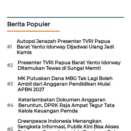
KARING
NEWS
Berita Populer
JURNAL
MARITIM
Autopsi Jenazah Presenter TVRI Papua
#1
Barat Yanto Idorway Dijadwal Ulang Jadi
HUMBANG
Kamis
NEWS
Presenter TVRI Papua Barat Yanto Idorway
#2
Ditemukan Tewas di Sungai Memti
GARONGGANG
MK Putuskan Dana MBG Tak Lagi Boleh
NEWS
#3
Ambil dari Anggaran Pendidikan Mulai
APBN 2027
FISUELRI
Keterlambatan Dokumen Anggaran
ID
#4
Beruntun, DPRK Raja Ampat Tegur Tata
Kelola Keuangan Pemda
ENERGI
Greenpeace Indonesia Menangkan
NEWS
Sengketa Informasi, Publik Kini Bisa Akses
#5