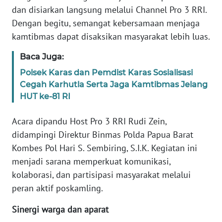
dan disiarkan langsung melalui Channel Pro 3 RRI.
WN
Dengan begitu, semangat kebersamaan menjaga
BANTEN
kamtibmas dapat disaksikan masyarakat lebih luas.
WN
Baca Juga:
NTT
Polsek Karas dan Pemdist Karas Sosialisasi
Cegah Karhutla Serta Jaga Kamtibmas Jelang
WN
HUT ke-81 RI
KEPRI
Acara dipandu Host Pro 3 RRI Rudi Zein,
WN
didampingi Direktur Binmas Polda Papua Barat
PAPUA
Kombes Pol Hari S. Sembiring, S.I.K. Kegiatan ini
menjadi sarana memperkuat komunikasi,
WN
PAPUA
kolaborasi, dan partisipasi masyarakat melalui
BARAT
peran aktif poskamling.
Sinergi warga dan aparat
WN
RIAU