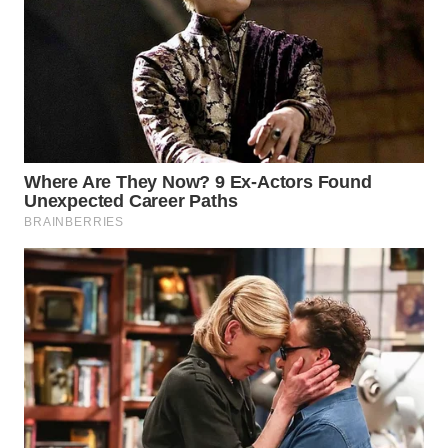
WN
KALTARA
WN
KALSEL
WN
KALTIM
WN
SULSEL
WN
GORONTALO
WN
SULUT