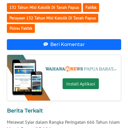
132 Tahun Misi Katolik Di Tanah Papua
Fakfak
WN
BANTEN
Perayaan 132 Tahun Misi Katolik Di Tanah Papua
Polres Fakfak
WN
NTT
Beri Komentar
WN
KEPRI
WN
PAPUA
Install Aplikasi
WN
PAPUA
BARAT
Berita Terkait
WN
Merawat Syiar dalam Rangka Peringatan 666 Tahun Islam
RIAU