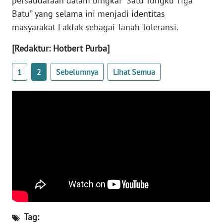
persaudaraan dalam bingkai “Satu Tungku Tiga
REDAKSI
Batu” yang selama ini menjadi identitas
masyarakat Fakfak sebagai Tanah Toleransi.
KARIR
[Redaktur: Hotbert Purba]
DISCLAIMER
1
2
Sebelumnya
Lihat Semua
Wahana
News
Regional
WN
SUMUT
WN
JAKARTA
WN
JABAR
Tag: