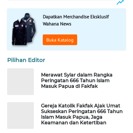
WAHANA
Dapatkan Merchandise Eksklusif
LISTRIK
Wahana News
WAHANA
Buka Katalog
TRAVEL
WAHANA
Pilihan Editor
TV
Merawat Syiar dalam Rangka
WAHANANEWS
Peringatan 666 Tahun Islam
ID
Masuk Papua di Fakfak
WAHANANEWS
Gereja Katolik Fakfak Ajak Umat
CO ID
Sukseskan Peringatan 666 Tahun
Islam Masuk Papua, Jaga
Keamanan dan Ketertiban
WAHANANEWS
NET