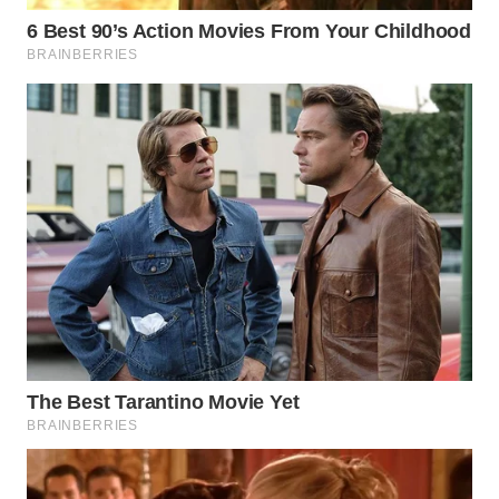
WN
SUMEDANG
WN
CIANJUR
WN
KEPULAUAN
SERIBU
WN
TANGERANG
WN
BINJAI
WN
CIREBON