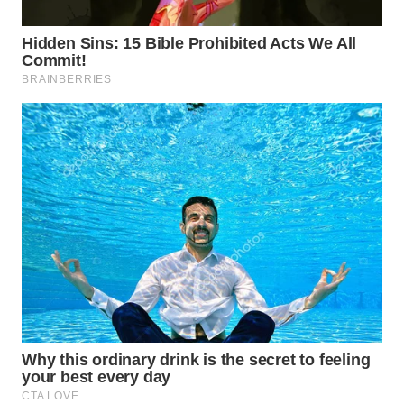
WN
NATUNA
WN
BINTAN
WN
MANDALIKA
WN
LIKUPANG
WN
LABUANBAJO
WN
BORNEO