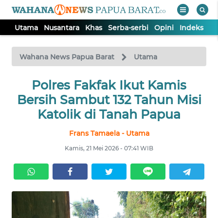
Utama
Nusantara
Khas
Serba-serbi
Opini
Indeks
WAHANA
Tutup
TV
Wahana News Papua Barat
Utama
UTAMA
Polres Fakfak Ikut Kamis
Bersih Sambut 132 Tahun Misi
NUSANTARA
Katolik di Tanah Papua
Frans Tamaela - Utama
KHAS
Kamis, 21 Mei 2026 - 07:41 WIB
SERBA-
SERBI
OPINI