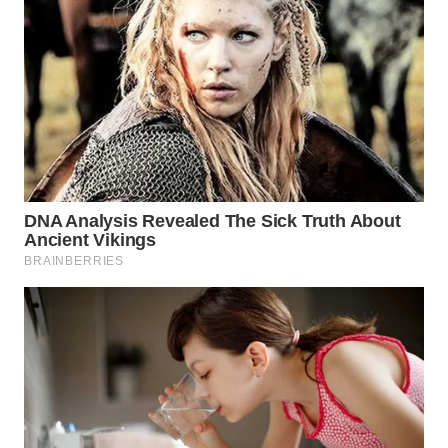
WN
TAPANULI
TENGAH
WN DELI
SERDANG
WN
TEBING
TINGGI
WN
PAKPAK
WN
KARAWANG
WN
BEKASI