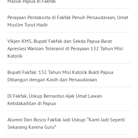
Masuk Papua di Fakfak
WN
Perayaan Pentakosta di Fakfak Penuh Persaudaraan, Umat
SERAMBI
Muslim Turut Hadir
WN
Vikjen KMS, Bupati Fakfak dan Sekda Papua Barat
JAMBI
Apresiasi Warisan Toleransi di Perayaan 132 Tahun Misi
Katolik
WN
SULTRA
Bupati Fakfak: 132 Tahun Misi Katolik Bukti Papua
Dibangun dengan Kasih dan Persaudaraan
WN
NTB
Di Fakfak, Uskup Bernardus Ajak Umat Lawan
Ketidakadilan di Papua
WN
SULTENG
Alumni Don Bosco Fakfak Jadi Uskup: “Kami Jadi Seperti
Sekarang Karena Guru”
WN
SULBAR