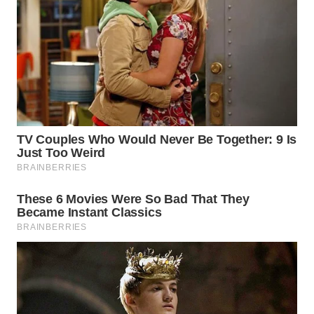
WN
NUSANTARA
WN
JOGJA
WN
JATIM
WN
BALI
WN
KALBAR
WN
KALTENG