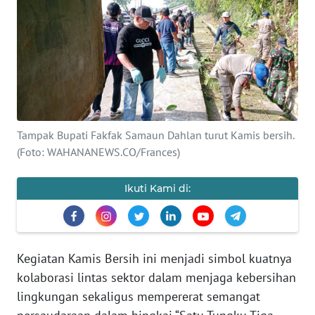
Informasi
INDEKS
BERITA
KONTAK
KAMI
Tampak Bupati Fakfak Samaun Dahlan turut Kamis bersih.
INFO
(Foto: WAHANANEWS.CO/Frances)
IKLAN
Ikuti Kami di:
TENTANG
KAMI
PEDOMAN
Kegiatan Kamis Bersih ini menjadi simbol kuatnya
MEDIA
kolaborasi lintas sektor dalam menjaga kebersihan
SIBER
lingkungan sekaligus mempererat semangat