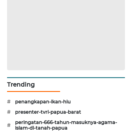
PORTAL
KONSUMEN
FORWAMKI
ALPERKLINAS
FORJASIDA
TAMBANG
Trending
NEWS
SITUNGIR
#
penangkapan-ikan-hiu
NEWS
#
presenter-tvri-papua-barat
peringatan-666-tahun-masuknya-agama-
SIDIKALANG
#
islam-di-tanah-papua
NEWS