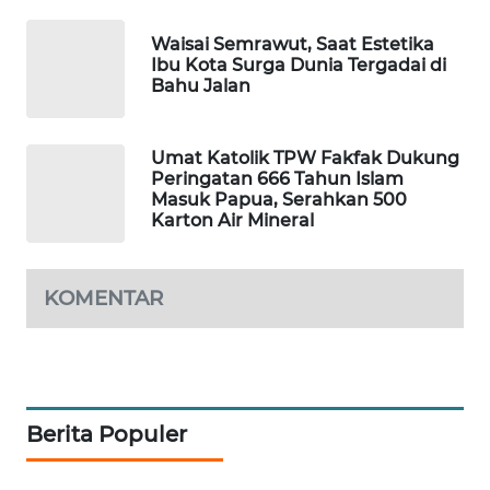
WAHANA
Waisai Semrawut, Saat Estetika
DESA
Ibu Kota Surga Dunia Tergadai di
Bahu Jalan
WISATA
LAPAK
Umat Katolik TPW Fakfak Dukung
WAHANA
Peringatan 666 Tahun Islam
Masuk Papua, Serahkan 500
Karton Air Mineral
Wahana
Network
KOMENTAR
KONSUMEN
LISTRIK
MASYARAKAT
KELISTRIKAN
Berita Populer
WALINKI
ID