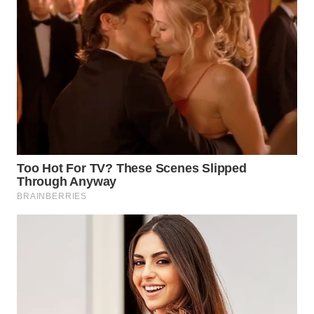
WN
INDRAMAYU
WN
KUNINGAN
WN
MAJALENGKA
WN
SUBANG
WN
SUKABUMI
WN
PURWAKARTA