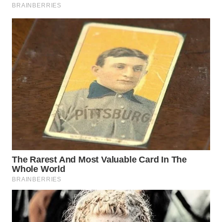
WN
TAPANULI
SELATAN
WN
TANJUNG
LESUNG
WN
KARO
WN
SIMALUNGUN
WN
LABUHANBATU