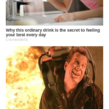
WN
BOGOR
WN
DEPOK
WN
TAPANULI
UTARA
WN
SAMOSIR
WN
PADANG
LAWAS