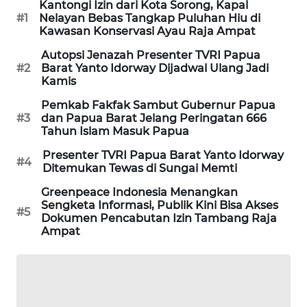
Kantongi Izin dari Kota Sorong, Kapal
#1
Nelayan Bebas Tangkap Puluhan Hiu di
Kawasan Konservasi Ayau Raja Ampat
MAWAKA
ID
Autopsi Jenazah Presenter TVRI Papua
#2
Barat Yanto Idorway Dijadwal Ulang Jadi
Kamis
MARTABAT
NET
Pemkab Fakfak Sambut Gubernur Papua
#3
dan Papua Barat Jelang Peringatan 666
Tahun Islam Masuk Papua
PLN
WATCH
Presenter TVRI Papua Barat Yanto Idorway
#4
Ditemukan Tewas di Sungai Memti
MKLI
Greenpeace Indonesia Menangkan
Sengketa Informasi, Publik Kini Bisa Akses
#5
Dokumen Pencabutan Izin Tambang Raja
LPKKI
Ampat
LKKI
KOPEKLIN