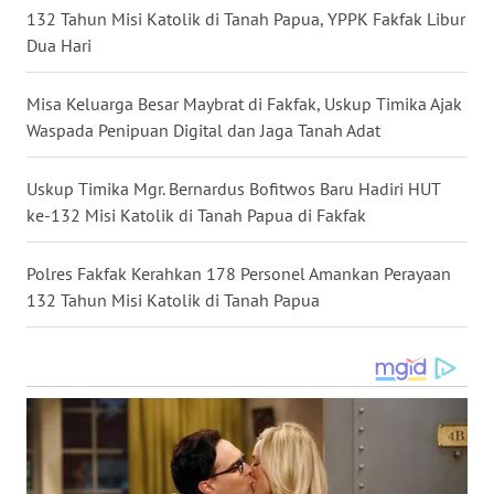
132 Tahun Misi Katolik di Tanah Papua, YPPK Fakfak Libur
Dua Hari
WN
BABEL
Misa Keluarga Besar Maybrat di Fakfak, Uskup Timika Ajak
Waspada Penipuan Digital dan Jaga Tanah Adat
WN
SUMBAR
Uskup Timika Mgr. Bernardus Bofitwos Baru Hadiri HUT
WN
ke-132 Misi Katolik di Tanah Papua di Fakfak
SUMSEL
Polres Fakfak Kerahkan 178 Personel Amankan Perayaan
WN
132 Tahun Misi Katolik di Tanah Papua
BENGKULU
WN
LAMPUNG
WN
JATENG