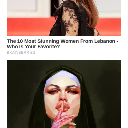
WN
PRIANGAN
TIMUR
WN
SEMARANG
WN
SOLO
WN
BOROBUDUR
WN
MADURA
WN
SURABAYA