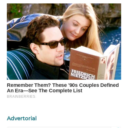
Wahana
Media
Group
WAHANA
NEWS
WAHANA
TANI
WAHANA
ADVOKAT
WAHANA
INFRASTRUKTUR
Advertorial
WAHANA
KONSUMEN