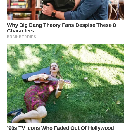
WN
MALUKU
WN
MALUT
WN
DAIRI
WN
DANAU
TOBA
WN
NIAS
WN
LANGKAT