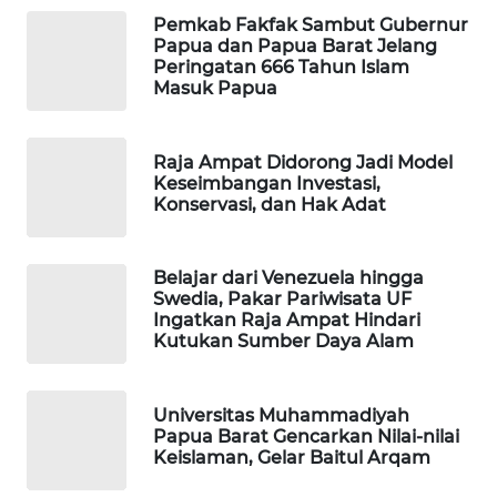
Pemkab Fakfak Sambut Gubernur
WAHANA
Papua dan Papua Barat Jelang
Peringatan 666 Tahun Islam
SPORT
Masuk Papua
WAHANA
UMKM
Raja Ampat Didorong Jadi Model
Keseimbangan Investasi,
Konservasi, dan Hak Adat
WAHANA
SELEB
Belajar dari Venezuela hingga
WAHANA
Swedia, Pakar Pariwisata UF
PERSONA
Ingatkan Raja Ampat Hindari
Kutukan Sumber Daya Alam
WAHANA
OTOMOTIF
Universitas Muhammadiyah
Papua Barat Gencarkan Nilai-nilai
WAHANA
Keislaman, Gelar Baitul Arqam
HEALTH